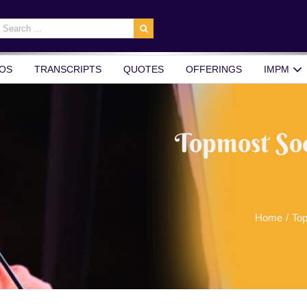
earch
r:
OS
TRANSCRIPTS
QUOTES
OFFERINGS
IMPM
Topmost Soc
Home
/
Top