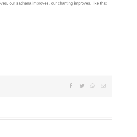
ves, our sadhana improves, our chanting improves, like that
Facebook
Twitter
Whatsapp
Email