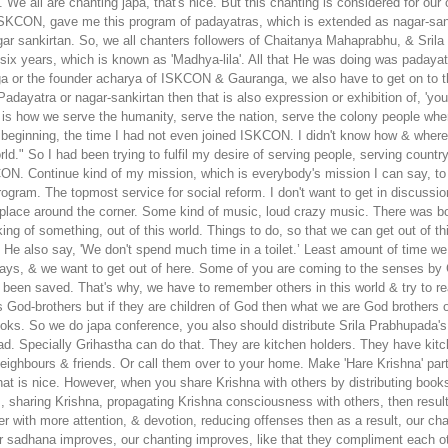
We all are chanting japa, that's nice. But this chanting is considered for our 
ISKCON, gave me this program of padayatras, which is extended as nagar-sanki
agar sankirtan. So, we all chanters followers of Chaitanya Mahaprabhu, & Sril
ix years, which is known as 'Madhya-lila'. All that He was doing was padaya
ga or the founder acharya of ISKCON & Gauranga, we also have to get on to the
dayatra or nagar-sankirtan then that is also expression or exhibition of, 'you 
s is how we serve the humanity, serve the nation, serve the colony people whe
y beginning, the time I had not even joined ISKCON. I didn't know how & wher
d." So I had been trying to fulfil my desire of serving people, serving countr
ON. Continue kind of my mission, which is everybody's mission I can say, to 
ram. The topmost service for social reform. I don't want to get in discussion 
g place around the corner. Some kind of music, loud crazy music. There was 
alking of something, out of this world. Things to do, so that we can get out of 
s'. He also say, 'We don't spend much time in a toilet.’ Least amount of time we w
y ways, & we want to get out of here. Some of you are coming to the senses b
e been saved. That's why, we have to remember others in this world & try to r
m as God-brothers but if they are children of God then what we are God brother
ooks. So we do japa conference, you also should distribute Srila Prabhupada'
asad. Specially Grihastha can do that. They are kitchen holders. They have kit
h neighbours & friends. Or call them over to your home. Make 'Hare Krishna' p
hat is nice. However, when you share Krishna with others by distributing book
haring Krishna, propagating Krishna consciousness with others, then result of t
ter with more attention, & devotion, reducing offenses then as a result, our c
sadhana improves, our chanting improves, like that they compliment each o