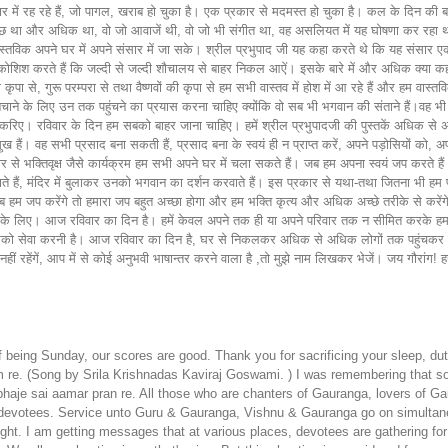
ार में रह रहे हैं, जो पागल, खराब हो चुका है। एक प्रकार से मदमस्त हो चुका है। कल के दिन की बात ह
 ही तुच्छ था और अधिक था, वो जो आवाजें थी, वो जो भी संगीत था, वह असलियत में यह घोषणा कर रह
ास्तविक अपने घर में अपने संसार में जा सके। श्रील प्रभुपाद जी यह कहा करते थे कि यह संसार एक 
शिश करते हैं कि जल्दी से जल्दी शौचालय से बाहर निकल आऐं। इसके बारे में और अधिक क्या कहा 
 से, गुरू परम्परा से तथा वैष्णवों की कृपा से हम सभी वास्तव में होश में आ रहे हैं और हम वास्
ो बचाने के लिए उन तक पहुंचने का प्रयास करना चाहिए क्योंकि वो सब भी भगवान की संताने हैं।वह भी 
िए। रविवार के दिन हम सबको बाहर जाना चाहिए। हमें श्रील प्रभुपादजी की पुस्तकें अधिक से अध
ुख हैं। वह सभी प्रसाद बना सकती हैं, प्रसाद बना के स्वयं ही न प्राप्त करें, अपने पड़ोसियों को, 
 भक्तिवृक्ष जैसे कार्यक्रम हम सभी अपने घर में चला सकते हैं। जब हम अपना स्वयं जप करते हैं भगवा
लाते हैं, मंदिर में बुलाकर उनको भगवान का दर्शन करवाते हैं। इस प्रकार से यथा-तथा जितना भी
हम जप करेंगे तो हमारा जप बहुत अच्छा होगा और हम भक्ति कृत्य और अधिक अच्छे तरीके से करेंगे
ने के लिए। आज रविवार का दिन है। हमें केवल अपने तक ही या अपने परिवार तक न सीमित करके हमको 
ी हमको सेवा करनी है। आज रविवार का दिन है, घर से निकलकर अधिक से अधिक लोगों तक पहुंचकर प्रच
 रहेंगें, आप में से कोई अनुभवी भाषान्तर करने वाला है ,तो मुझे नाम लिखकर भेजें। जय गौरांग! हर
f being Sunday, our scores are good. Thank you for sacrificing your sleep, du
re. (Song by Srila Krishnadas Kaviraj Goswami. ) I was remembering that s
aje sai aamar pran re. All those who are chanters of Gauranga, lovers of Ga
s devotees. Service unto Guru & Gauranga, Vishnu & Gauranga go on simultaneo
t. I am getting messages that at various places, devotees are gathering fo