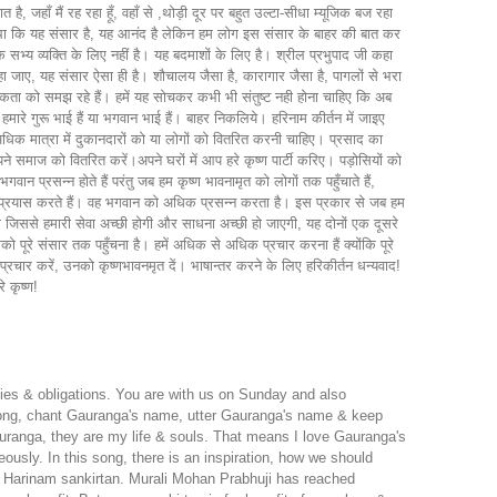
ै, जहाँ मैं रह रहा हूँ, वहाँ से ,थोड़ी दूर पर बहुत उल्टा-सीधा म्यूजिक बज रहा
ा था कि यह संसार है, यह आनंद है लेकिन हम लोग इस संसार के बाहर की बात कर
सभ्य व्यक्ति के लिए नहीं है। यह बदमाशों के लिए है। श्रील प्रभुपाद जी कहा
जाए, यह संसार ऐसा ही है। शौचालय जैसा है, कारागार जैसा है, पागलों से भरा
तविकता को समझ रहे हैं। हमें यह सोचकर कभी भी संतुष्ट नही होना चाहिए कि अब
हमारे गुरू भाई हैं या भगवान भाई हैं। बाहर निकलिये। हरिनाम कीर्तन में जाइए
िक मात्रा में दुकानदारों को या लोगों को वितरित करनी चाहिए। प्रसाद का
अपने समाज को वितरित करें।अपने घरों में आप हरे कृष्ण पार्टी करिए। पड़ोसियों को
न प्रसन्न होते हैं परंतु जब हम कृष्ण भावनामृत को लोगों तक पहुँचाते हैं,
 हम प्रयास करते हैं। वह भगवान को अधिक प्रसन्न करता है। इस प्रकार से जब हम
 जिससे हमारी सेवा अच्छी होगी और साधना अच्छी हो जाएगी, यह दोनों एक दूसरे
पूरे संसार तक पहुँचना है। हमें अधिक से अधिक प्रचार करना हैं क्योंकि पूरे
ार करें, उनको कृष्णभावनमृत दें। भाषान्तर करने के लिए हरिकीर्तन धन्यवाद!
े कृष्ण!
ties & obligations. You are with us on Sunday and also
ong, chant Gauranga's name, utter Gauranga's name & keep
uranga, they are my life & souls. That means I love Gauranga's
usly. In this song, there is an inspiration, how we should
r Harinam sankirtan. Murali Mohan Prabhuji has reached