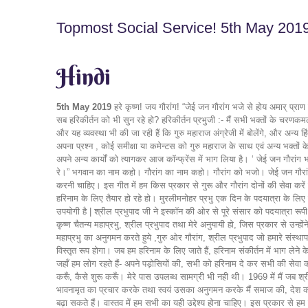
Topmost Social Service! 5th May 201
Hindi
5th May 2019
हरे कृष्ण! जय गौरांग! “जेई जन गौरांग भजे से होय अमार् प्राण 
सब हरिकीर्तन को भी सुन रहे हो? हरिकीर्तन प्रभुजी :- मैं सभी भक्तों के चरणकमल
और यह व्यवस्था भी की जा रही हैं कि गुरु महाराज अंग्रेजी में बोलेंगे, और अन्य ह
अपना प्रश्न , कोई समीक्षा या कमेन्टस को गुरु महाराज के साथ एवं अन्य भक्त
अपने अन्य कार्यों को त्यागकर आज कॉन्फ्रेंस में भाग लिया है। ‘ जेई जन गौरांग भज
रे।” भगवान का नाम कहो। गौरांग का नाम कहो। गौरांग को भजो। जेई जन गौरांग भजे स
करनी चाहिए। इस गीत में हम किस प्रकार से गुरू और गौरांग दोनों की सेवा करें
हरिनाम के लिए तैयार हो रहे हो। मुरलीमनोहर प्रभु एक दिन के पदयात्रा के लिए
उपयोगी है | श्रील प्रभुपाद जी ने इस्कॉन की ओर से पूरे संसार को पदयात्रा रूप
कृष्ण चैतन्य महाप्रभु, श्रील प्रभुपाद तथा मेरे अनुयायी हो, जिस प्रकार से उन्
महाप्रभु का अनुगमन करते हुये ,गुरु ओर गौरांग, श्रील प्रभुपाद जो हमारे सं
विस्तृत रूप होगा। जब हम हरिनाम के लिए जाते हैं, हरिनाम संकीर्तन में भाग लेन
जहाँ हम लोग रहते हैं- अपने पड़ोसियों की, सभी को हरिनाम दे कर सभी की सेवा करते
करूँ, कैसे शुरू करूँ। मेरे पास उपलब्ध सामग्री भी नही थी। 1969 में मैं जब श्र
भावनामृत का प्रचार करके तथा स्वयं उसका अनुगमन करके मैं समाज की, देश की इस 
बढ़ा सकते हैं। वास्तव में हम सभी का यही उद्देश्य होना चाहिए। इस प्रकार से हम