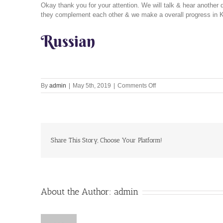
Okay thank you for your attention. We will talk & hear anothe
they complement each other & we make a overall progress in K
Russian
on
By
admin
|
May 5th, 2019
|
Comments Off
Topmost
Social
Service!
5th
May
2019
Share This Story, Choose Your Platform!
About the Author:
admin