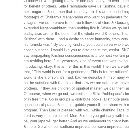
Chinchwad, & is getting ready for one day padayatra over there. 
for benefit of others. Srila Prabhupada gave us Krishna, gave 
next nagar on & on, then that is padayatra. It's an extended n
footsteps of Chaitanya Mahaprabhu who went on padayatra for s
villages. For us to prove to be true followers of Guru & Gauran
extended Nagar-sankirtan, then nothing like it. When we go on Pa
padayatras are for the benefit of the whole world & others. Thi
Krishna' with them. I had a desire to serve humanity, from ver
his formula was " By serving Krishna you could serve whole worl
consciousness. I would like you to also assist me, assist ISKC
say propagating Krishna consciousness is a topmost welfare prog
am residing here. Just yesterday kind of event that was takin
introducing, okay, this is me! this is this world! Then we are t
that, ' This world is not for a gentleman. This is for the ruffian
world is like a prison, it's mad, bad we describe it in so man
not be satisfied with the thing, that now we are safe or we hav
brothers. If they are children of spiritual master, we call the
Of course, when we go out, we distribute Srila Prabhupada's b
or in free time. Go in groups & distribute books. Distribute pr
quantities of prasad & not just gobble yourself, but share wit
program. Then Lord is pleased with you, while chanting Japa, t
Lord is very much pleased. More & more you get easy with this, s
be, your japa will get better. And as we endeavour to chant bet
& more. So when our sadhana improves our seva improves, our 