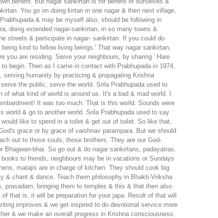
own benefit. But nagar sankirtan is for benefit of ourselves &
rtan. You go on doing kirtan in one nagar & then next village,
a Prabhupada & may be myself also, should be following in
tra, doing extended nagar-sankirtan, in so many towns &
 streets & participate in nagar- sankirtan. If you could do
being kind to fellow living beings.' That way nagar sankirtan,
re you are residing. Serve your neighbours, by sharing ' Hare
e to begin. Then as I came in contact with Prabhupada in 1974,
y, serving humanity by practicing & propagating Krishna
serve the public, serve the world. Srila Prabhupada used to
of what kind of world is around us. It's a bad & mad world. I
bombardment! It was too much. That is this world. Sounds were
this world & go to another world. Srila Prabhupada used to say
ould like to spend in a toilet & get out of toilet. So like that,
y God's grace or by grace of vaishnav parampara. But we should
each out to those souls, those brothers. They are our God-
s or Bhagwan-bhai. So go out & do nagar sankirtans, padayatras.
s books to friends, neighbours may be in vacations or Sundays
chens, matajis are in charge of kitchen. They should cook big
arty & chant & dance. Teach them philosophy in Bhakti-Vriksha
s, prasadam, bringing them to temples & this & that then also
hat is, it will be preparation for your japa. Result of that will
hanting improves & we get inspired to do devotional service more
ther & we make an overall progress in Krishna consciousness.