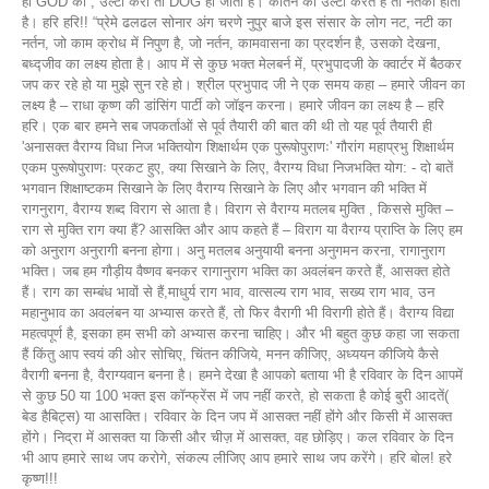
हो GOD को , उल्टा करो तो DOG हो जाता है। कीर्तन को उल्टा करते हैं तो नर्तकी होता
है। हरि हरि!! “प्रेमे ढलढल सोनार अंग चरणे नुपुर बाजे इस संसार के लोग नट, नटी का
नर्तन, जो काम क्रोध में निपुण है, जो नर्तन, कामवासना का प्रदर्शन है, उसको देखना,
बध्द्जीव का लक्ष्य होता है। आप में से कुछ भक्त मेलबर्न में, प्रभुपादजी के क्वार्टर में बैठकर
जप कर रहे हो या मुझे सुन रहे हो। श्रील प्रभुपाद जी ने एक समय कहा – हमारे जीवन का
लक्ष्य है – राधा कृष्ण की डांसिंग पार्टी को जॉइन करना। हमारे जीवन का लक्ष्य है – हरि
हरि। एक बार हमने सब जपकर्ताओं से पूर्व तैयारी की बात की थी तो यह पूर्व तैयारी ही
'अनासक्त वैराग्य विधा निज भक्तियोग शिक्षार्थम एक पुरूषोपुराणः' गौरांग महाप्रभु शिक्षार्थम
एकम पुरूषोपुराणः प्रकट हुए, क्या सिखाने के लिए, वैराग्य विधा निजभक्ति योग: - दो बातें
भगवान शिक्षाष्टकम सिखाने के लिए वैराग्य सिखाने के लिए और भगवान की भक्ति में
रागनुराग, वैराग्य शब्द विराग से आता है। विराग से वैराग्य मतलब मुक्ति , किससे मुक्ति –
राग से मुक्ति राग क्या हैं? आसक्ति और आप कहते हैं – विराग या वैराग्य प्राप्ति के लिए हम
को अनुराग अनुरागी बनना होगा। अनु मतलब अनुयायी बनना अनुगमन करना, रागानुराग
भक्ति। जब हम गौड़ीय वैष्णव बनकर रागानुराग भक्ति का अवलंबन करते हैं, आसक्त होते
हैं। राग का सम्बंध भावों से हैं,माधुर्य राग भाव, वात्सल्य राग भाव, सख्य राग भाव, उन
महानुभाव का अवलंबन या अभ्यास करते हैं, तो फिर वैरागी भी विरागी होते हैं। वैराग्य विद्या
महत्वपूर्ण है, इसका हम सभी को अभ्यास करना चाहिए। और भी बहुत कुछ कहा जा सकता
हैं किंतु आप स्वयं की ओर सोचिए, चिंतन कीजिये, मनन कीजिए, अध्ययन कीजिये कैसे
वैरागी बनना है, वैराग्यवान बनना है। हमने देखा है आपको बताया भी है रविवार के दिन आपमें
से कुछ 50 या 100 भक्त इस कॉन्फ्रेंस में जप नहीं करते, हो सकता है कोई बुरी आदतें(
बेड हैबिट्स) या आसक्ति। रविवार के दिन जप में आसक्त नहीं होंगे और किसी में आसक्त
होंगे। निद्रा में आसक्त या किसी और चीज़ में आसक्त, वह छोड़िए। कल रविवार के दिन
भी आप हमारे साथ जप करोगे, संकल्प लीजिए आप हमारे साथ जप करेंगे। हरि बोल! हरे
कृष्ण!!!