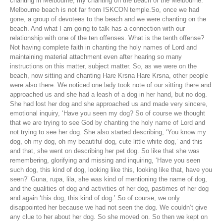
chanting in Melbourne, my chanting on the beach of the Melbourne.
Melbourne beach is not far from ISKCON temple.So, once we had
gone, a group of devotees to the beach and we were chanting on the
beach. And what I am going to talk has a connection with our
relationship with one of the ten offenses. What is the tenth offense?
Not having complete faith in chanting the holy names of Lord and
maintaining material attachment even after hearing so many
instructions on this matter, subject matter. So, as we were on the
beach, now sitting and chanting Hare Krsna Hare Krsna, other people
were also there. We noticed one lady took note of our sitting there and
approached us and she had a leash of a dog in her hand, but no dog.
She had lost her dog and she approached us and made very sincere,
emotional inquiry, ‘Have you seen my dog? So of course we thought
that we are trying to see God by chanting the holy name of Lord and
not trying to see her dog. She also started describing, ‘You know my
dog, oh my dog, oh my beautiful dog, cute little white dog,’ and this
and that, she went on describing her pet dog. So like that she was
remembering, glorifying and missing and inquiring, ‘Have you seen
such dog, this kind of dog, looking like this, looking like that, have you
seen?’ Guna, rupa, lila, she was kind of mentioning the name of dog,
and the qualities of dog and activities of her dog, pastimes of her dog
and again ‘this dog, this kind of dog.’ So of course, we only
disappointed her because we had not seen the dog. We couldn’t give
any clue to her about her dog. So she moved on. So then we kept on