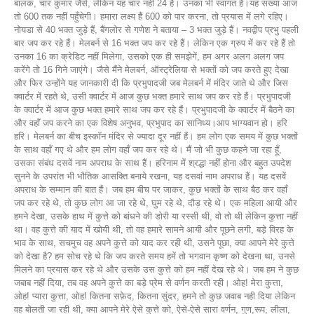
बालक, चार कुमार जैसे, लेकिन यह चार नहीं 24 हैं। उनका भी स्वागत हैं।यह संख्या आज
तो 600 तक नहीं पहुँचेगी। हमारा लक्ष्य हैं 600 को पार करना, तो प्रयास में लगे रहिए।
नोयडा से 40 भक्त जुड़े हैं, बैंगलोर से गणेश ने बताया – 3 भक्त जुड़े हैं। नवद्वीप प्रभु पहली
बार जप कर रहे हैं। मेलबर्न से 16 भक्त जप कर रहे हैं। लेकिन एक ग्रुप में कर रहे हैं तो
उनका 16 का क्रेडिट नहीं मिलेगा, उसको एक ही समझेगें, हम अगर अलग अलग जप
करेंगे तो 16 गिने जाएंगे। जैसे मैंने मेलबर्न, ऑस्ट्रेलिया से भक्तों को जप करते हुए देखा
और फिर उन्होंने यह जानकारी दी कि प्रभुपादजी जब मेलबर्न में मंदिर जाते थे और जिस
क्वार्टर में रहते थे, उसी क्वार्टर में आज कुछ भक्त हमारे साथ जप कर रहे हैं। प्रभुपादजी
के क्वार्टर में आज कुछ भक्त हमारे साथ जप कर रहे हैं। प्रभुपादजी के क्वार्टर में बैठने का
और वहाँ जप करने का एक विशेष अनुभव, प्रभुपाद का सानिध्य।आप भाग्यवान हो। हरि
हरि। मेलबर्न का बीच इस्कॉन मंदिर से ज्यादा दूर नहीं हैं। हम लोग एक समय में कुछ भक्तों
के साथ वहाँ गए थे और हम लोग वहाँ जप कर रहे थे। मैं जो भी कुछ कहने जा रहा हूँ,
उसका संबंध दसवें नाम अपराध के साथ हैं। हरिनाम में श्रद्धा नहीं होना और बहुत उपदेश
सुनने के उपरांत भी भौतिक आसक्ति बनाये रखना, यह दसवां नाम अपराध हैं। यह दसवें
अपराध के सम्मान की बात हैं। जब हम बीच पर जाकर, कुछ भक्तों के साथ बैठ कर वहाँ
जप कर रहे थे, तो कुछ लोग आ जा रहे थे, घुम रहे थे, दौड़ रहे थे। एक महिला आयी और
हमने देखा, उसके हाथ में कुत्ते को बांधने की डोरी या रस्सी थी, वो तो थी लेकिन कुत्ता नहीं
था। वह कुत्ते की याद में खोयी थी, तो वह हमारे सामने आयी और पूछने लगी, बड़े विरह के
भाव के साथ, सचमुच वह अपने कुत्ते को याद कर रही थी, उसने पूछा, क्या आपने मेरे कुत्ते
को देखा है? हम सोच रहे थे कि जप करते समय हमें तो भगवान कृष्ण को देखना था, उनसे
मिलने का प्रयास कर रहे थे और उसके उस कुत्ते को हम नहीं देख रहे थे। जब हम ने कुछ
जबाब नहीं दिया, तब वह अपने कुत्ते का बड़े प्रेम से वर्णन करती रही। ओह! मेरा कुत्ता,
ओह! प्यारा कुत्ता, ओह! कितना सफ़ेद, कितना सुंदर, हमने तो कुछ जवाब नही दिया लेकिन
वह बोलती जा रही थी, क्या आपने मेरे ऐसे कुत्ते को, ऐसे-ऐसे सारा वर्णन, गुण,रूप, लीला,