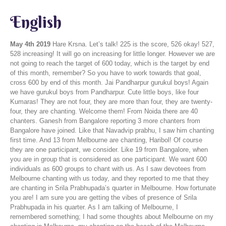
English
May 4th 2019
Hare Krsna. Let’s talk! 225 is the score, 526 okay! 527,
528 increasing! It will go on increasing for little longer. However we are
not going to reach the target of 600 today, which is the target by end
of this month, remember? So you have to work towards that goal,
cross 600 by end of this month. Jai Pandharpur gurukul boys! Again
we have gurukul boys from Pandharpur. Cute little boys, like four
Kumaras! They are not four, they are more than four, they are twenty-
four, they are chanting. Welcome them! From Noida there are 40
chanters. Ganesh from Bangalore reporting 3 more chanters from
Bangalore have joined. Like that Navadvip prabhu, I saw him chanting
first time. And 13 from Melbourne are chanting, Haribol! Of course
they are one participant, we consider. Like 19 from Bangalore, when
you are in group that is considered as one participant. We want 600
individuals as 600 groups to chant with us. As I saw devotees from
Melbourne chanting with us today, and they reported to me that they
are chanting in Srila Prabhupada’s quarter in Melbourne. How fortunate
you are! I am sure you are getting the vibes of presence of Srila
Prabhupada in his quarter. As I am talking of Melbourne, I
remembered something; I had some thoughts about Melbourne on my