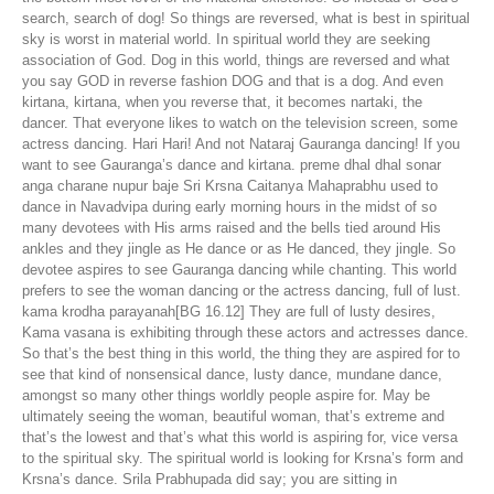
search, search of dog! So things are reversed, what is best in spiritual
sky is worst in material world. In spiritual world they are seeking
association of God. Dog in this world, things are reversed and what
you say GOD in reverse fashion DOG and that is a dog. And even
kirtana, kirtana, when you reverse that, it becomes nartaki, the
dancer. That everyone likes to watch on the television screen, some
actress dancing. Hari Hari! And not Nataraj Gauranga dancing! If you
want to see Gauranga’s dance and kirtana. preme dhal dhal sonar
anga charane nupur baje Sri Krsna Caitanya Mahaprabhu used to
dance in Navadvipa during early morning hours in the midst of so
many devotees with His arms raised and the bells tied around His
ankles and they jingle as He dance or as He danced, they jingle. So
devotee aspires to see Gauranga dancing while chanting. This world
prefers to see the woman dancing or the actress dancing, full of lust.
kama krodha parayanah[BG 16.12] They are full of lusty desires,
Kama vasana is exhibiting through these actors and actresses dance.
So that’s the best thing in this world, the thing they are aspired for to
see that kind of nonsensical dance, lusty dance, mundane dance,
amongst so many other things worldly people aspire for. May be
ultimately seeing the woman, beautiful woman, that’s extreme and
that’s the lowest and that’s what this world is aspiring for, vice versa
to the spiritual sky. The spiritual world is looking for Krsna’s form and
Krsna’s dance. Srila Prabhupada did say; you are sitting in