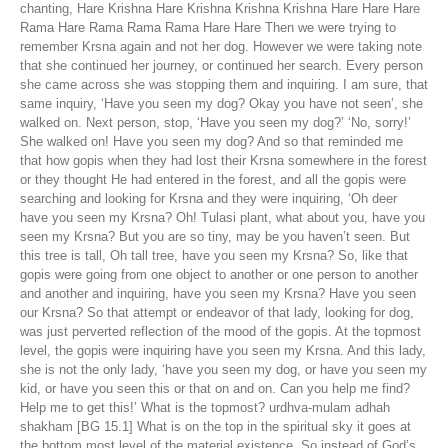
chanting, Hare Krishna Hare Krishna Krishna Krishna Hare Hare Hare
Rama Hare Rama Rama Rama Hare Hare Then we were trying to
remember Krsna again and not her dog. However we were taking note
that she continued her journey, or continued her search. Every person
she came across she was stopping them and inquiring. I am sure, that
same inquiry, ‘Have you seen my dog? Okay you have not seen’, she
walked on. Next person, stop, ‘Have you seen my dog?’ ‘No, sorry!’
She walked on! Have you seen my dog? And so that reminded me
that how gopis when they had lost their Krsna somewhere in the forest
or they thought He had entered in the forest, and all the gopis were
searching and looking for Krsna and they were inquiring, ‘Oh deer
have you seen my Krsna? Oh! Tulasi plant, what about you, have you
seen my Krsna? But you are so tiny, may be you haven’t seen. But
this tree is tall, Oh tall tree, have you seen my Krsna? So, like that
gopis were going from one object to another or one person to another
and another and inquiring, have you seen my Krsna? Have you seen
our Krsna? So that attempt or endeavor of that lady, looking for dog,
was just perverted reflection of the mood of the gopis. At the topmost
level, the gopis were inquiring have you seen my Krsna. And this lady,
she is not the only lady, ‘have you seen my dog, or have you seen my
kid, or have you seen this or that on and on. Can you help me find?
Help me to get this!’ What is the topmost? urdhva-mulam adhah
shakham [BG 15.1] What is on the top in the spiritual sky it goes at
the bottom most level of the material existence. So instead of God’s