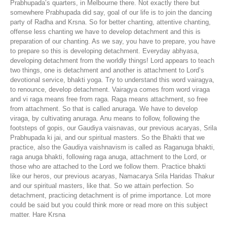
Prabhupada’s quarters, in Melbourne there. Not exactly there but
somewhere Prabhupada did say, goal of our life is to join the dancing
party of Radha and Krsna. So for better chanting, attentive chanting,
offense less chanting we have to develop detachment and this is
preparation of our chanting. As we say, you have to prepare, you have
to prepare so this is developing detachment. Everyday abhyasa,
developing detachment from the worldly things! Lord appears to teach
two things, one is detachment and another is attachment to Lord’s
devotional service, bhakti yoga. Try to understand this word vairagya,
to renounce, develop detachment. Vairagya comes from word viraga
and vi raga means free from raga. Raga means attachment, so free
from attachment. So that is called anuraga. We have to develop
viraga, by cultivating anuraga. Anu means to follow, following the
footsteps of gopis, our Gaudiya vaisnavas, our previous acaryas, Srila
Prabhupada ki jai, and our spiritual masters. So the Bhakti that we
practice, also the Gaudiya vaishnavism is called as Raganuga bhakti,
raga anuga bhakti, following raga anuga, attachment to the Lord, or
those who are attached to the Lord we follow them. Practice bhakti
like our heros, our previous acaryas, Namacarya Srila Haridas Thakur
and our spiritual masters, like that. So we attain perfection. So
detachment, practicing detachment is of prime importance. Lot more
could be said but you could think more or read more on this subject
matter. Hare Krsna