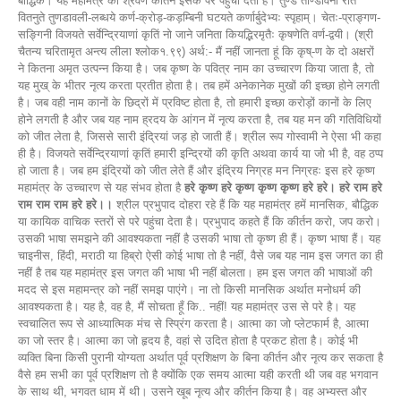
बौद्धिक। यह महामंत्र का श्रवण कीर्तन इसके परे पहुंचा देता है। तुण्डे ताण्डविनी रतिं
वितनुते तुणडावली-लब्धये कर्ण-क्रोड़-कड़म्बिनी घटयते कर्णार्बुदेभ्यः स्पृहाम्। चेतः-प्राङ्गण-
सङ्गिनी विजयते सर्वेन्द्रियाणां कृतिं नो जाने जनिता कियद्भिरमृतैः कृषणेति वर्ण-द्वयी। (श्री
चैतन्य चरितामृत अन्त्य लीला श्लोक१.९९) अर्थ:- मैं नहीं जानता हूं कि कृष्-ण के दो अक्षरों
ने कितना अमृत उत्पन्न किया है। जब कृष्ण के पवित्र नाम का उच्चारण किया जाता है, तो
यह मुख् के भीतर नृत्य करता प्रतीत होता है। तब हमें अनेकानेक मुखों की इच्छा होने लगती
है। जब वही नाम कानों के छिद्रों में प्रविष्ट होता है, तो हमारी इच्छा करोड़ों कानों के लिए
होने लगती है और जब यह नाम ह्रदय के आंगन में नृत्य करता है, तब यह मन की गतिविधियों
को जीत लेता है, जिससे सारी इंद्रियां जड़ हो जाती हैं। श्रील रूप गोस्वामी ने ऐसा भी कहा
ही है। विजयते सर्वेन्द्रियाणां कृतिं हमारी इन्द्रियों की कृति अथवा कार्य या जो भी है, वह ठप्प
हो जाता है। जब हम इंद्रियों को जीत लेते हैं और इंद्रिय निग्रह मन निग्रहः इस हरे कृष्ण
महामंत्र के उच्चारण से यह संभव होता है
हरे कृष्ण हरे कृष्ण कृष्ण कृष्ण हरे हरे। हरे राम हरे
राम राम राम हरे हरे।।
श्रील प्रभुपाद दोहरा रहे हैं कि यह महामंत्र हमें मानसिक, बौद्धिक
या कायिक वाचिक स्तरों से परे पहुंचा देता है। प्रभुपाद कहते हैं कि कीर्तन करो, जप करो।
उसकी भाषा समझने की आवश्यकता नहीं है उसकी भाषा तो कृष्ण ही हैं। कृष्ण भाषा हैं। यह
चाइनीस, हिंदी, मराठी या हिब्रो ऐसी कोई भाषा तो है नहीं, वैसे जब यह नाम इस जगत का ही
नहीं है तब यह महामंत्र इस जगत की भाषा भी नहीं बोलता। हम इस जगत की भाषाओं की
मदद से इस महामन्त्र को नहीं समझ पाएंगे। ना तो किसी मानसिक अर्थात मनोधर्म की
आवश्यकता है। यह है, वह है, मैं सोचता हूँ कि.. नहीं! यह महामंत्र उस से परे है। यह
स्वचालित रूप से आध्यात्मिक मंच से स्प्रिंग करता है। आत्मा का जो प्लेटफार्म है, आत्मा
का जो स्तर है। आत्मा का जो हृदय है, वहां से उदित होता है प्रकट होता है। कोई भी
व्यक्ति बिना किसी पुरानी योग्यता अर्थात पूर्व प्रशिक्षण के बिना कीर्तन और नृत्य कर सकता है
वैसे हम सभी का पूर्व प्रशिक्षण तो है क्योंकि एक समय आत्मा यही करती थी जब वह भगवान
के साथ थी, भगवत धाम में थी। उसने खूब नृत्य और कीर्तन किया है। वह अभ्यस्त और