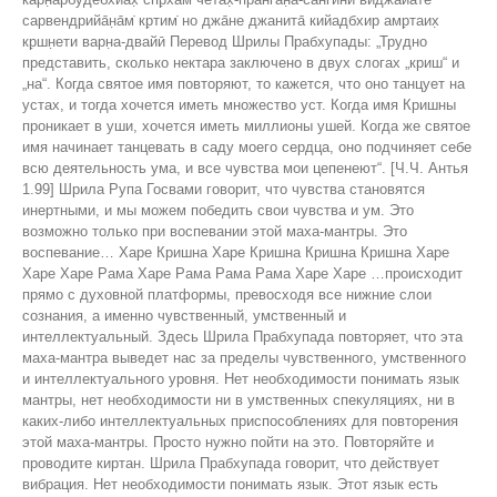
сарвендрийа̄н̣а̄м̇ кр̣тим̇ но джа̄не джанита̄ кийадбхир амр̣таих̣
кр̣шн̣ети варн̣а-двайӣ Перевод Шрилы Прабхупады: „Трудно
представить, сколько нектара заключено в двух слогах „криш“ и
„на“. Когда святое имя повторяют, то кажется, что оно танцует на
устах, и тогда хочется иметь множество уст. Когда имя Кришны
проникает в уши, хочется иметь миллионы ушей. Когда же святое
имя начинает танцевать в саду моего сердца, оно подчиняет себе
всю деятельность ума, и все чувства мои цепенеют“. [Ч.Ч. Антья
1.99] Шрила Рупа Госвами говорит, что чувства становятся
инертными, и мы можем победить свои чувства и ум. Это
возможно только при воспевании этой маха-мантры. Это
воспевание… Харе Кришна Харе Кришна Кришна Кришна Харе
Харе Харе Рама Харе Рама Рама Рама Харе Харе …происходит
прямо с духовной платформы, превосходя все нижние слои
сознания, а именно чувственный, умственный и
интеллектуальный. Здесь Шрила Прабхупада повторяет, что эта
маха-мантра выведет нас за пределы чувственного, умственного
и интеллектуального уровня. Нет необходимости понимать язык
мантры, нет необходимости ни в умственных спекуляциях, ни в
каких-либо интеллектуальных приспособлениях для повторения
этой маха-мантры. Просто нужно пойти на это. Повторяйте и
проводите киртан. Шрила Прабхупада говорит, что действует
вибрация. Нет необходимости понимать язык. Этот язык есть