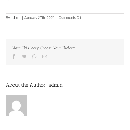
on
By
admin
|
January 27th, 2021
|
Comments Off
Supreme,
sublime
method
of
reviving
Share This Story, Choose Your Platform!
our
Krishna
Facebook
Twitter
Whatsapp
Email
Consciousness
About the Author:
admin