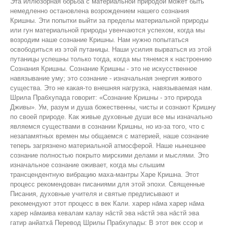
Эта иллюзорная борьба с материальной природой может быть
немедленно остановлена возрождением нашего сознания
Кришны. Эти попытки выйти за пределы материальной природы
или гун материальной природы увенчаются успехом, когда мы
возродим наше сознание Кришны. Нам нужно попытаться
освободиться из этой путаницы. Наши усилия вырваться из этой
путаницы успешны только тогда, когда мы тянемся к настроению
Сознания Кришны. Сознание Кришны - это не искусственное
навязывание уму; это сознание - изначальная энергия живого
существа. Это не какая-то внешняя нагрузка, навязываемая нам.
Шрила Прабхупада говорит: «Сознание Кришны - это природа
Дживы». Ум, разум и душа божественны, чисты и сознают Кришну
по своей природе. Как живые духовные души все мы изначально
являемся существами в сознании Кришны, но из-за того, что с
незапамятных времен мы общаемся с материей, наше сознание
теперь загрязнено материальной атмосферой. Наше нынешнее
сознание полностью покрыто мирскими делами и мыслями. Это
изначальное сознание оживает, когда мы слышим
трансцендентную вибрацию маха-мантры Харе Кришна. Этот
процесс рекомендован писаниями для этой эпохи. Священные
Писания, духовные учителя и святые предписывают и
рекомендуют этот процесс в век Кали. харер на̄ма харер на̄ма
харер на̄маива кевалам калау на̄стй эва на̄стй эва на̄стй эва
гатир анйатха̄ Перевод Шрилы Прабхупады: В этот век ссор и