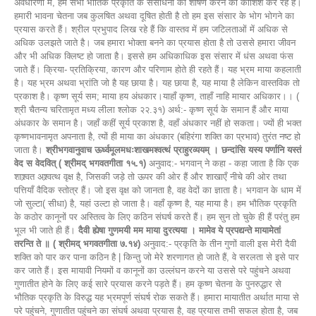
अवधारणा में, हम सभी भौतिक प्रकृति के संसाधनों का शोषण करने की कोशिश कर रहे हैं।
हमारी भावना चेतना जब कुलषित अथवा दूषित होती है तो हम इस संसार के भोग भोगने का
प्रयास करते हैं। श्रील प्रभुपाद लिख रहे हैं कि वास्तव में हम जटिलताओं में अधिक से
अधिक उलझते जाते है। जब हमारा भोक्ता बनने का प्रयास होता है तो उससे हमारा जीवन
और भी अधिक क्लिष्ट हो जाता है। इससे हम अधिकाधिक इस संसार में धंस अथवा फंस
जाते हैं। क्रिया- प्रतिक्रिया, कारण और परिणाम होते ही रहते हैं। यह भ्रम माया कहलाती
है। यह भ्रम अथवा भ्रांति जो है यह छाया है। यह छाया है, यह माया है लेकिन वास्तविक तो
प्रकाश है। कृष्ण सूर्य सम; माया हय अंधकार।याहाँ कृष्ण, ताहाँ नाहि मायार अधिकार।। (
श्री चैतन्य चरितामृत मध्य लीला श्लोक २२.३१) अर्थ:- कृष्ण सूर्य के समान हैं और माया
अंधकार के समान है। जहाँ कहीं सूर्य प्रकाश है, वहाँ अंधकार नहीं हो सकता। ज्यों ही भक्त
कृष्णभावनामृत अपनाता है, त्यों ही माया का अंधकार (बहिरंगा शक्ति का प्रभाव) तुरंत नष्ट हो
जाता है।
श्रीभगवानुवाच ऊर्ध्वमूलमधःशाखमश्वत्थं प्राहुरव्ययम् । छन्दांसि यस्य पर्णानि यस्तं
वेद स वेदवित् ( श्रीमद् भगवतगीता १५.१)
अनुवाद:- भगवान् ने कहा - कहा जाता है कि एक
शाश्र्वत अश्र्वत्थ वृक्ष है, जिसकी जड़े तो ऊपर की ओर हैं और शाखाएँ नीचे की ओर तथा
पत्तियाँ वैदिक स्तोत्र हैं। जो इस वृक्ष को जानता है, वह वेदों का ज्ञाता है। भगवान के धाम में
जो सुल्टा( सीधा) है, यहां उल्टा हो जाता है। वहाँ कृष्ण है, यह माया है। हम भौतिक प्रकृति
के कठोर कानूनों पर अस्तित्व के लिए कठिन संघर्ष करते हैं। हम सुन तो चुके ही हैं परंतु हम
भूल भी जाते ही हैं।
दैवी ह्येषा गुणमयी मम माया दुरत्यया । मामेव ये प्रपद्यन्ते मायामेतां
तरन्ति ते ॥ ( श्रीमद् भगवतगीता ७.१४)
अनुवाद:- प्रकृति के तीन गुणों वाली इस मेरी दैवी
शक्ति को पार कर पाना कठिन है | किन्तु जो मेरे शरणागत हो जाते हैं, वे सरलता से इसे पार
कर जाते हैं। इस मायावी नियमों व कानूनों का उल्लंघन करने या उससे परे पहुंचने अथवा
गुणातीत होने के लिए कई सारे प्रयास करने पड़ते हैं। हम कृष्ण चेतना के पुनरुद्धार से
भौतिक प्रकृति के विरुद्ध यह भ्रमपूर्ण संघर्ष रोक सकते हैं। हमारा मायातीत अर्थात माया से
परे पहुंचने, गुणातीत पहुंचने का संघर्ष अथवा प्रयास है, वह प्रयास तभी सफल होता है, जब