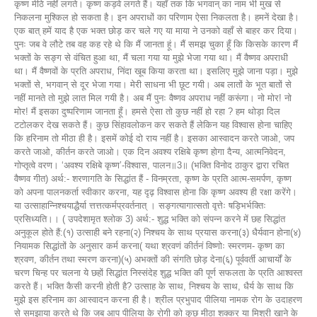
कृष्ण मीठे नहीं लगते। कृष्ण कड़वे लगते हैं। यहाँ तक कि भगवान् का नाम भी मुख से
निकलना मुश्किल हो सकता है। इन अपराधों का परिणाम ऐसा निकलता है। हमनें देखा है।
एक बात् हमें याद है एक भक्त छोड़ कर चले गए या माया ने उनको वहाँ से बाहर कर दिया।
पुनः जब वे लौटे तब वह कह रहे थे कि मैं जानता हूं। मैं समझ चुका हूँ कि किसके कारण मैं
भक्तों के सङ्ग से वंचित हुआ था, मैं चला गया या मुझे भेजा गया था। मैं वैष्णव अपराधी
था। मैं वैष्णवों के प्रति अपराध, निंदा खूब किया करता था। इसलिए मुझे जाना पड़ा। मुझे
भक्तों से, भगवान् से दूर भेजा गया। मेरी साधना भी छूट गयी। अब लातों के भूत बातों से
नहीं मानते तो मुझे लात मिल गयी है। अब मैं पुनः वैष्णव अपराध नहीं करूंगा। नो मोर! नो
मोर! मैं इसका दुष्परिणाम जानता हूँ। हमसे ऐसा तो कुछ नहीं हो रहा ? हम थोड़ा दिल
टटोलकर देख सकते हैं। कुछ सिंहावलोकन कर सकते हैं लेकिन यह विश्वास होना चाहिए
कि हरिनाम तो मीठा ही है। इसमें कोई दो राय नहीं है। इसका आस्वादन करते जाओ, जप
करते जाओ, कीर्तन करते जाओ। एक दिन अवश्य रक्षिबे कृष्ण होगा दैन्य, आत्मनिवेदन,
गोप्तृत्वे वरण। ‘अवश्य रक्षिबे कृष्ण’-विश्वास, पालन॥3॥ (भक्ति विनोद ठाकुर द्वारा रचित
वैष्णव गीत) अर्थ:- शरणागति के सिद्धांत हैं - विनम्रता, कृष्ण के प्रति आत्म-समर्पण, कृष्ण
को अपना पालनकर्ता स्वीकार करना, यह दृढ़ विश्वास होना कि कृष्ण अवश्य ही रक्षा करेंगे।
या उत्साहान्निश्चयाद्धैर्या त्तत्तत्कर्मप्रवर्तनात् । सङ्गत्यागात्सतो वृत्तेः षड्भिर्भक्तिः
प्रसिध्यति।। ( उपदेशामृत श्लोक 3) अर्थ:- शुद्ध भक्ति को संपन्न करने में छह सिद्धांत
अनुकूल होते हैं:(१) उत्साही बने रहना(२) निश्चय के साथ प्रयास करना(३) धैर्यवान होना(४)
नियामक सिद्धांतों के अनुसार कर्म करना( यथा श्रवणं कीर्तनं विष्णोः स्मरणम- कृष्ण का
श्रवण, कीर्तन तथा स्मरण करना)(५) अभक्तों की संगति छोड़ देना(६) पूर्ववर्ती आचार्यों के
चरण चिन्ह पर चलना ये छहों सिद्धांत निस्संदेह शुद्ध भक्ति की पूर्ण सफलता के प्रति आश्वस्त
करते हैं। भक्ति कैसी करनी होती है? उत्साह के साथ, निश्चय के साथ, धैर्य के साथ कि
मुझे इस हरिनाम का आस्वादन करना ही है। श्रील प्रभुपाद पीलिया नामक रोग के उदाहरण
से समझाया करते थे कि जब आप पीलिया के रोगी को कुछ मीठा शक्कर या मिश्री खाने के