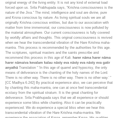
original energy of the living entity. It is not any kind of external load
forced upon us. Srila Prabhupada says, “Krishna consciousness is the
nature of the Jiva.” The mind, intelligence and soul are divine, pure
and Krsna conscious by nature. As living spiritual souls we are all
originally Krishna conscious entities, but due to our association with
matter from time immemorial, our consciousness is now polluted by
the material atmosphere. Our current consciousness is fully covered
by worldly affairs and thoughts. This original consciousness is revived
when we hear the transcendental vibration of the Hare Krishna maha-
mantra. This process is recommended by the authorities for this age.
The scriptures, spiritual masters and the saints prescribe and
recommend this process in this age of Kali.
harer nāma harer nāma
harer nāmaiva kevalam kalau nāsty eva nāsty eva nāsty eva gatir
anyathā
Translation “ ‘In this age of quarrel and hypocrisy, the only
means of deliverance is the chanting of the holy names of the Lord.
There is no other way. There is no other way. There is no other way.’ ”
[CC Madhya 6.242] By practical experience also, we can perceive that
by chanting this maha-mantra, one can at once feel transcendental
ecstasy from the spiritual stratum. It is the great chanting for
deliverance. Srila Prabhupada says that we all experience or should
experience some bliss while chanting. Also it can be practically
experienced. We do experience a special bliss when we hear this
transcendental vibration of the Hare Krishna maha-mantra. We
experience the association of Krsna, remember Krsna, His qualities