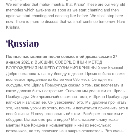
We remember that maha- mantra, that Krsna' These are our very old
memories which awakens as soon as we start chanting and then
again we start chanting and dancing like before. We shall stop here
now. There is more to discuss that we shall continue tomorrow. Hare
Krishna.
Russian
Полные наставления после совместной джапа сессии 27
января 2021 г.
ВЫСШИЙ, СОВЕРШЕННЫЙ МЕТОД
ВОЗРОЖДЕНИЯ НАШЕГО СОЗНАНИЯ КРИШНЫ Харе Кришна!
Добро пожаловать на эту беседу о джапе. Прямо сейчас с нами
воспевают преданные из более чем 695 мест. Сегодня мы
обсудим, что Шрила Прабхупада сказал о том, как воспевать и
какое должно быть настроение. Сначала мы услышим от Шрилы
Прабхупады. Это чрезвычайно важная тема, и Шрила Прабхупада
написал и записал ее. Он увековечил это. Мы должны прочитать
это, извлечь уроки из этого, понять и попытаться применить это в
своей жизни. Я хочу поговорить об этом. Разберем по частям и
обсудим. Вы все смотрели видео? Мы слышали славу маха-
мантры Харе Кришна и комментарии к ней из нескольких
источников, но эту произнес наш ачарья-основатель. Это очень