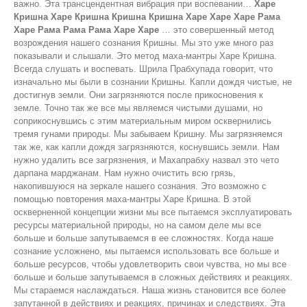
важно. Эта трансцендентная вибрация при воспевании…
Харе
Кришна Харе Кришна Кришна Кришна Харе Харе Харе Рама
Харе Рама Рама Рама Харе Харе
… это совершенный метод
возрождения нашего сознания Кришны. Мы это уже много раз
показывали и слышали. Это метод маха-мантры Харе Кришна.
Всегда слушать и воспевать. Шрила Прабхупада говорит, что
изначально мы были в сознании Кришны. Капли дождя чистые, не
достигнув земли. Они загрязняются после прикосновения к
земле. Точно так же все мы являемся чистыми душами, но
соприкоснувшись с этим материальным миром осквернились
тремя гунами природы. Мы забываем Кришну. Мы загрязняемся
так же, как капли дождя загрязняются, коснувшись земли. Нам
нужно удалить все загрязнения, и Махапрабху назвал это чето
дарпана марджанам. Нам нужно очистить всю грязь,
накопившуюся на зеркале нашего сознания. Это возможно с
помощью повторения маха-мантры Харе Кришна. В этой
оскверненной концепции жизни мы все пытаемся эксплуатировать
ресурсы материальной природы, но на самом деле мы все
больше и больше запутываемся в ее сложностях. Когда наше
сознание усложнено, мы пытаемся использовать все больше и
больше ресурсов, чтобы удовлетворить свои чувства, но мы все
больше и больше запутываемся в сложных действиях и реакциях.
Мы стараемся наслаждаться. Наша жизнь становится все более
запутанной в действиях и реакциях, причинах и следствиях. Эта