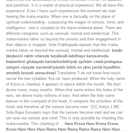
and pastimes. It is a matter of practical experience. We all have this
experience. Even I have such experiences the moment we start
hearing the maha-mantra. When one is factually on the plane of
spiritual understanding - surpassing the stages of senses, mind, and
intelligence - one is situated on the transcendental plane. There are
different categories such as sensual, mental and intellectual. This
maha-mantra takes us beyond the senses and their engagement in
their objects is stopped. Srila Prabhupada repeats that this maha-
mantra takes us beyond the sensual, mental and intellectual.
tuṇḍe
tāṇḍavinī ratiṁ vitanute tuṇḍāvalī-labdhaye karṇa-kroḍa-
kaḍambinī ghaṭayate karṇārbudebhyaḥ spṛhām cetaḥ-prāṅgaṇa-
saṅginī vijayate sarvendriyāṇāṁ kṛtiṁ no jāne janitā kiyadbhir
amṛtaiḥ kṛṣṇeti varṇa-dvayī
Translation “I do not know how much
nectar the two syllables ‘Kṛṣ-ṇa’ have produced. When the holy name
of Kṛṣṇa is chanted, it appears to dance within the mouth. We then
desire many, many mouths. When that name enters the holes of the
ears, we desire many millions of ears. And when the holy name
dances in the courtyard of the heart, it conquers the activities of the
mind, and therefore all the senses become inert.” [CC Antya 1.99]
Srila Rupa Goswami says that the senses become inert and we can
win over our senses and mind. This is only possible by chanting this
maha-mantra. This chanting of …
Hare Krsna Hare Krsna Krsna
Krsna Hare Hare Hare Rama Hare Rama Rama Rama Hare Hare
…