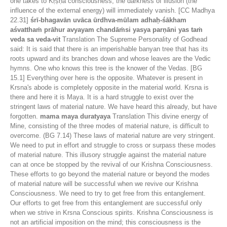
one takes to Kṛṣṇa consciousness, the darkness of illusion (the
influence of the external energy) will immediately vanish. [CC Madhya
22.31]
śrī-bhagavān uvāca ūrdhva-mūlam adhaḥ-śākham
aśvatthaṁ prāhur avyayam chandāṁsi yasya parṇāni yas taṁ
veda sa veda-vit
Translation The Supreme Personality of Godhead
said: It is said that there is an imperishable banyan tree that has its
roots upward and its branches down and whose leaves are the Vedic
hymns. One who knows this tree is the knower of the Vedas. [BG
15.1] Everything over here is the opposite. Whatever is present in
Krsna's abode is completely opposite in the material world. Krsna is
there and here it is Maya. It is a hard struggle to exist over the
stringent laws of material nature. We have heard this already, but have
forgotten.
mama maya duratyaya
Translation This divine energy of
Mine, consisting of the three modes of material nature, is difficult to
overcome. (BG 7.14) These laws of material nature are very stringent.
We need to put in effort and struggle to cross or surpass these modes
of material nature. This illusory struggle against the material nature
can at once be stopped by the revival of our Krishna Consciousness.
These efforts to go beyond the material nature or beyond the modes
of material nature will be successful when we revive our Krishna
Consciousness. We need to try to get free from this entanglement.
Our efforts to get free from this entanglement are successful only
when we strive in Krsna Conscious spirits. Krishna Consciousness is
not an artificial imposition on the mind; this consciousness is the