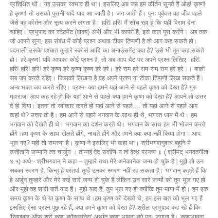
प्रशिक्षित थी। यह उसका स्वभाव ही था। इसलिए अब जब हम कीर्तन सुनते हैं ओह! कृष्ण!
हे कृष्ण! तो उसको पुरानी यादें याद आ जाती है। जग जाती हैं। पुनः पूर्ववत्त वह जीव पहले
जैसे वह कीर्तन और नृत्य करने लगता है। हरि! हरि! मैं सोच रहा हूं कि यहीं विराम देना
चाहिए। प्रभुपाद का स्टेटमेंट (वाक्य) अभी और भी काफी है, इसे कल पूरा करेंगे। अब तक
जो आपने सुना, इस संबंध में कोई प्रश्न अथवा टीका टिप्पणी है तो आप कह सकते हो।
पदमाली उसके पश्चात तुम्हारे स्कोर्स आदि का अनाउंसमेंट क्या है? उसे भी तुम कह सकते
हो। हरे कृष्ण! यदि आपका कोई प्रश्न है, तो अब आप चैट पर अपने प्रश्न लिखिए।हरि!
हरि! हरि! हरि! हरे कृष्ण हरे कृष्ण कृष्ण हरे हरे। हरे राम हरे राम राम राम हरे हरे।। बाकी
सब जप करते रहिए। जिसको लिखना है वह अपने प्रश्न या टीका टिप्पणी लिख सकते हैं।
अन्य भक्त जप करते रहिए। प्रश्न- क्या हमने यहां आने से पहले कृष्ण को देखा है? गुरु
महाराज- आप कह रहे हो कि यहां आने से पहले क्या हमने कृष्ण को देखा है? आपने तो उत्तर
दे ही दिया। इतना तो स्वीकार करते हो यहां आने से पहले.... तो यहां आने से पहले आप
कहां थे? उत्तर तो है। हम आने से पहले भगवान के साथ ही थे, भगवत धाम में थे। हम
भगवान को देखते ही थे। भगवान का दर्शन करते थे। भगवान के साथ हम भी भोजन करते
होंगे।हम कृष्ण के साथ खेलते होंगे, नाचते होंगे और हमने क्या-क्या नहीं किया होगा। आप
भूल गए? यही तो समस्या है। कृष्ण ने इसलिए भी कहा था। श्रीभगवानुवाच बहूनि मे
व्यतीतानि जन्मानि तव चार्जुन । तान्यहं वेद सर्वाणि न त्वं वेत्थ परन्तप ॥ ( श्रीमद् भगवतगीता
४.५) अर्थ:- श्रीभगवान् ने कहा – तुम्हारे तथा मेरे अनेकानेक जन्म हो चुके हैं | मुझे तो उन
सबका स्मरण है, किन्तु हे परंतप! तुम्हें उनका स्मरण नहीं रह सकता है। भगवान् कहते हैं कि
हे अर्जुन तुम्हारे और मेरे कई सारे जन्म हो चुके हैं लेकिन उन सारे जन्मों को तुम भूल गए हो
और मुझे वह सारी बातें याद हैं। मुझे याद हैं, तुम भूल गए हो क्योंकि तुम माया में हो। हम एक
समय कृष्ण के थे या कृष्ण के साथ थे।हम कृष्ण को देखते थे, हम इस बात को भूल गए हैं
इसलिए ऐसा प्रश्न पूछ रहे हैं, क्या हमने कृष्ण को देखा है? श्रील प्रभुपाद कह रहे हैं कि
'रिवाइवल ऑफ श्री कृष्ण कॉन्शसनेस' अर्थात कृष्ण भावना को पुनः जगाना है। कृष्णभावना