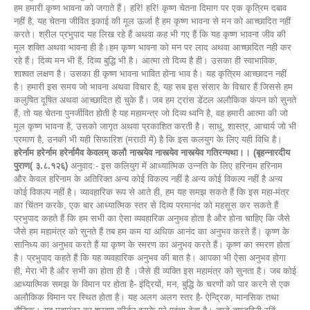
हम हमारी कृष्ण भावना को जगाते हैं। हरि! हरि! कृष्ण चेतना दिमाग पर एक कृत्रिम दबाव
नहीं है, यह चेतना जीवित इकाई की मूल ऊर्जा है हम कृष्ण भावना से मन को आच्छादित नहीं
करते। श्रील प्रभुपाद यह लिख रहे हैं अथवा कह भी गए हैं कि यह कृष्ण भावना जीव की
मूल शक्ति अथवा भावना ही है।हम कृष्ण भावना को मन पर लाद अथवा आच्छादित नही कर
रहे हैं। दिव्य मन भी हैं, दिव्य बुद्धि भी है। आत्मा तो दिव्य है ही। उसका ही स्वाभाविक,
शाश्वत लक्षण है। उसका ही कृष्ण भावना भावित होना भाव है। यह कृत्रिम आच्छादन नहीं
है। हमारी इस समय जो भावना अथवा विचार है, यह सब इस संसार के विचार हैं जिससे हम
कलुषित दूषित अथवा आच्छादित हो चुके हैं। जब हम ट्रांस डेंटल अलौकिक कंपन को सुनते
हैं, तो यह चेतना पुनर्जीवित होती है यह महामन्त्र जो दिव्य ध्वनि है, वह हमारी आत्मा की जो
मूल कृष्ण भावना है, उसको जागृत अथवा प्रकाशित करती है। साधु, शास्त्र, आचार्य जो भी
प्रमाण है, उनकी भी यही सिफारिश (मराठी में) है कि इस कलयुग के लिए यही विधि है।
हरेर्नाम हरेर्नाम हरेर्नामैव केवलम् कलौ नास्त्येव नास्त्येव नास्त्येव गतिरन्यथा।। (बृहन्नारदीय
पुराण( ३.८.१२६)
अनुवाद:- इस कलियुग में आध्यात्मिक उन्नति के लिए हरिनाम हरिनाम
और केवल हरिनाम के अतिरिक्त अन्य कोई विकल्प नहीं है अन्य कोई विकल्प नहीं है अन्य
कोई विकल्प नहीं है। व्यावहारिक रूप से आते ही, हम यह समझ सकते हैं कि इस महा-मंत्र
का चिंतन करके, एक बार आध्यात्मिक स्तर से दिव्य परमानंद को महसूस कर सकते हैं
प्रभुपाद कहते हैं कि हम सभी का ऐसा व्यवहारिक अनुभव होता है और होना चाहिए कि जैसे
जैसे हम महामंत्र को सुनते हैं तब हम कम या अधिक आनंद का अनुभव करते हैं। कृष्ण के
सानिध्य का अनुभव करते हैं या कृष्ण के स्मरण का अनुभव करते हैं। कृष्ण का स्मरण होता
है। प्रभुपाद कहते हैं कि यह व्यवहारिक अनुभव की बात है। आपका भी ऐसा अनुभव होगा
ही, मेरा भी है और सभी का होता ही है ।जैसे ही व्यक्ति इस महामंत्र को सुनता है। जब कोई
आध्यात्मिक समझ के विमान पर होता है- इंद्रियों, मन, बुद्धि के चरणों को पार करने से एक
अलौकिक विमान पर स्थित होता है। यह अलग अलग स्तर है- ऐन्द्रिक, मानसिक तथा