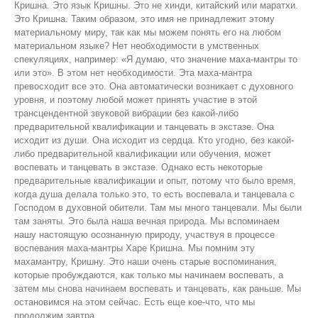
Кришна. Это язык Кришны. Это не хинди, китайский или маратхи.
Это Кришна. Таким образом, это имя не принадлежит этому
материальному миру, так как мы можем понять его на любом
материальном языке? Нет необходимости в умственных
спекуляциях, например: «Я думаю, что значение маха-мантры то
или это». В этом нет необходимости. Эта маха-мантра
превосходит все это. Она автоматически возникает с духовного
уровня, и поэтому любой может принять участие в этой
трансцендентной звуковой вибрации без какой-либо
предварительной квалификации и танцевать в экстазе. Она
исходит из души. Она исходит из сердца. Кто угодно, без какой-
либо предварительной квалификации или обучения, может
воспевать и танцевать в экстазе. Однако есть некоторые
предварительные квалификации и опыт, потому что было время,
когда душа делала только это, то есть воспевала и танцевала с
Господом в духовной обители. Там мы много танцевали. Мы были
там заняты. Это была наша вечная природа. Мы вспоминаем
нашу настоящую осознанную природу, участвуя в процессе
воспевания маха-мантры Харе Кришна. Мы помним эту
махамантру, Кришну. Это наши очень старые воспоминания,
которые пробуждаются, как только мы начинаем воспевать, а
затем мы снова начинаем воспевать и танцевать, как раньше. Мы
остановимся на этом сейчас. Есть еще кое-что, что мы
продолжим завтра.