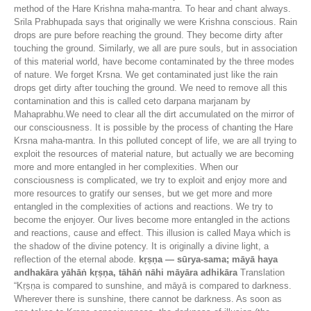
method of the Hare Krishna maha-mantra. To hear and chant always.
Srila Prabhupada says that originally we were Krishna conscious. Rain
drops are pure before reaching the ground. They become dirty after
touching the ground. Similarly, we all are pure souls, but in association
of this material world, have become contaminated by the three modes
of nature. We forget Krsna. We get contaminated just like the rain
drops get dirty after touching the ground. We need to remove all this
contamination and this is called ceto darpana marjanam by
Mahaprabhu.We need to clear all the dirt accumulated on the mirror of
our consciousness. It is possible by the process of chanting the Hare
Krsna maha-mantra. In this polluted concept of life, we are all trying to
exploit the resources of material nature, but actually we are becoming
more and more entangled in her complexities. When our
consciousness is complicated, we try to exploit and enjoy more and
more resources to gratify our senses, but we get more and more
entangled in the complexities of actions and reactions. We try to
become the enjoyer. Our lives become more entangled in the actions
and reactions, cause and effect. This illusion is called Maya which is
the shadow of the divine potency. It is originally a divine light, a
reflection of the eternal abode.
kṛṣṇa — sūrya-sama; māyā haya
andhakāra yāhāṅ kṛṣṇa, tāhāṅ nāhi māyāra adhikāra
Translation
“Kṛṣṇa is compared to sunshine, and māyā is compared to darkness.
Wherever there is sunshine, there cannot be darkness. As soon as