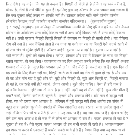
लिए दोगे। वह कहेगा कि यह तो कड़वा है। मिश्री तो मीठी ही है लेकिन वह स्वयं मरीज है,
बीमार है, रोगी है उसे पीलिया हुआ है।इसलिए पुनः वह डॉक्टर के पास जाकर कह सकता है
कि क्या दूसरा कोई उपाय या औषधि नहीं है? डॉक्टर कहेगा नहीं! जैसे हरेर्नाम हरेर्नाम
हरेर्नामैव केवलम् कलौ नास्त्येव नास्त्येव नास्त्येव गतिरन्यथा।। (बृहन्नारदीय पुराण(
३.८.१२६) अनुवाद:- इस कलियुग में आध्यात्मिक उन्नति के लिए हरिनाम हरिनाम और केवल
हरिनाम के अतिरिक्त अन्य कोई विकल्प नहीं है अन्य कोई विकल्प नहीं है अन्य कोई विकल्प
नहीं है। उसी प्रकार मिश्री मिश्री मिश्री ही केवलम या मिश्री ही खानी होगी। यह पीलिया
रोग की दवा है। जब पीलिया होता है तब गन्ना या गन्ने का रस या मिश्री ऐसे पदार्थ खाने से
ही उस रोग से मुक्ति होती है। डॉक्टर कहेंगे- दूसरा उपाय नहीं है। दूसरा उपाय नहीं है।
यही उपाय है। इसी को खाना होगा। मरीज, डॉक्टर और दवा में विश्वास के साथ वह मिश्री
खाता जाएगा, तो क्या होगा? तत्पश्चात वह हर दिन अनुभव करने लगेगा कि यह मिश्री अथवा
शक्कर तो मीठी है। कुछ दिन पश्चात उसे लगेगा और मीठी है, फर्स्ट क्लास है। एक दिन तो
वह खाने के लिए तैयार नहीं था, मिश्री खाते खाते खाते वह रोग से मुक्त हो रहा है और अब
तो वह और मांग रहा है मुझे और दो, मुझे और मिश्री दो, मुझे और मिश्री दो, मिश्री समाप्त
हो गई है, तब खड़े क्यों हो? जाओ, लेकर आओ। मुझे और चाहिए। वैसा ही हरि नाम है।
हरेर्नामैव केवलम। हरि नाम तो मीठा है ही। नहीं! नहीं! यह तो मीठा नहीं है, कुछ और मीठा है
क्या? चलो, सिनेमा संगीत ही सुनते हैं। इससे और अपराध होंगे। हरि नाम में श्रद्धा नहीं
होना, यह भी दसवां नाम अपराध है। हरिनाम में पूरी श्रद्धा नहीं होना अर्थात इस संबंध में
बहुत सारा उपदेश सुनने के उपरांत भी विषय आसक्ति बनाए रखना, सारा उपदेश सुना तो
सही लेकिन फिर भी चाय पीते ही जाना। यह अपराध है। यह नाम अपराध है। देखना चाहिए
वैसे दस नाम अपराध है तो उस में से कौन सा अपराध हो रहा है। पहला अपराध हो रहा है ?
दूसरा हो रहा है? वैसे प्रायः पहला अपराध तो हम सभी करते ही रहते हैं। अपराधपरायण।
हम अपराध करने में एक्सपर्ट हैं अर्थात सबसे आगे होते हैं। वैष्णव निंदा क्या यह अपराध तो