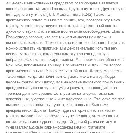
лицемерия единственным средством освобождения является
воспевание святых имен Господа. Другого пути нет. Другого пути
нет. Другого пути нет. (Ч.Ч. Мадхья-лила 6.242) Также на
практическом опыте мы можем понять, что, повторяя эту маха-
мантру, можно сразу почувствовать трансцендентный экстаз
духовного звука. Это великое воспевание освобождения. Шрила
Прабхупада говорит, что все мы испытываем или должны
испытывать какое-то блаженство во время воспевания. Также это
можно испытать на практике. Мы действительно испытываем
особое блаженство, когда слышим эту трансцендентную
вибрацию маха-мантры Харе Кришна. Мы переживаем общение с
Кришной, вспоминаем Кришну, Его качества и игры. Это вопрос
практического опыта. У всех есть такой опыт. Даже у меня есть
такой опыт, когда мы начинаем слушать маха-мантру. Когда
человек фактически находится на уровне духовного понимания -
преодолевая уровни чувств, ума и разума, - он находится на
трансцендентном уровне. Есть разные категории, такие как
чувственные, умственные и интеллектуальные. Эта маха-мантра
выводит нас за пределы чувств, и их связь с объектами
прекращается. Шрила Прабхупада повторяет, что эта маха-
мантра выводит нас за пределы чувственного, умственного и
интеллектуального уровня. тун̣д̣е та̄н̣д̣авинӣ ратим̇ витануте
тун̣д̣а̄валӣ-лабдхайе карн̣а-крод̣а-кад̣амбинӣ гхат̣айате
карн̣а̄рбудебхйах̣ спр̣ха̄м четах̣-пра̄н̇ган̣а-сан̇гинӣ виджайате