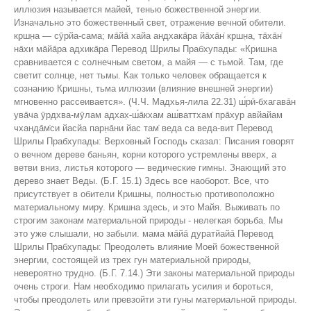
иллюзия называется майей, тенью божественной энергии.
Изначально это божественный свет, отражение вечной обители.
кр̣шн̣а — сӯрйа-сама; ма̄йа̄ хайа андхака̄ра йа̄ха̄н̇ кр̣шн̣а, та̄ха̄н̇
на̄хи ма̄йа̄ра адхика̄ра Перевод Шрилы Прабхупады: «Кришна
сравнивается с солнечным светом, а майя — с тьмой. Там, где
светит солнце, нет тьмы. Как только человек обращается к
сознанию Кришны, тьма иллюзии (влияние внешней энергии)
мгновенно рассеивается». (Ч.Ч. Мадхья-лила 22.31) ш́рӣ-бхагава̄н
ува̄ча ӯрдхва-мӯлам адхах̣-ш́а̄кхам аш́ваттхам̇ пра̄хур авйайам
чханда̄м̇си йасйа парн̣а̄ни йас там̇ веда са веда-вит Перевод
Шрилы Прабхупады: Верховный Господь сказал: Писания говорят
о вечном дереве баньян, корни которого устремлены вверх, а
ветви вниз, листья которого — ведические гимны. Знающий это
дерево знает Веды. (Б.Г. 15.1) Здесь все наоборот. Все, что
присутствует в обители Кришны, полностью противоположно
материальному миру. Кришна здесь, и это Майя. Выживать по
строгим законам материальной природы - нелегкая борьба. Мы
это уже слышали, но забыли. мама ма̄йа̄ дуратйайа̄ Перевод
Шрилы Прабхупады: Преодолеть влияние Моей божественной
энергии, состоящей из трех гун материальной природы,
невероятно трудно. (Б.Г. 7.14.) Эти законы материальной природы
очень строги. Нам необходимо прилагать усилия и бороться,
чтобы преодолеть или превзойти эти гуны материальной природы.