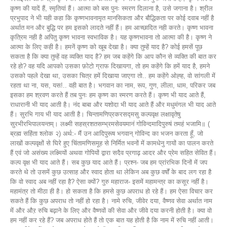
कृष्ण की यादें हैं, स्मृतियां हैं। आत्मा को बस पुनः स्मरण दिलाना है, उसे जगाना है। श्रील
प्रभुपाद ने भी यही कहा कि कृष्णभावनामृत मानसिकता और बौद्धिकता पर कोई दवाब नहीं है
अर्थात मन और बुद्धि पर हम इसको लादते नहीं हैं। हम आच्छादित नही करते। कृष्ण भावना
कृत्रिम नही है अपितु कृष्ण भावना स्वभाविक है। यह कृष्णभावना तो आत्मा की है। कृष्ण ने
आत्मा के लिए कही है। हमनें कृष्ण को खूब देखा है। क्या तुम्हें याद है? कोई हमसें पूछ
सकता है कि क्या तुम्हें वह व्यक्ति याद है? हम जब कहेंगे कि आप कौन से व्यक्ति की बात कर
रहे हो? वह यदि आपको उसका फ़ोटो ग्राफ दिखायगा, तो हम कहेंगे कि हमें याद है, हमने
उसको पहले देखा था, उसका चित्र हमें दिखाया जाएगा तो.. हम कहेंगे ओह्ह, वो सांगली में
रहता था ना, यस, यस!.. वही बात है। भगवान का नाम, रूप, गुण, लीला, धाम, परिकर जब
इसका हम श्रवण करते हैं तब पुनः हम कृष्ण का स्मरण करते हैं। कृष्ण भी याद आते हैं,
राधारानी भी याद आती है। नंद बाबा और यशोदा भी याद आते हैं और मधुमंगल भी याद आते
हैं। सुरभि गाय भी याद आती है। चिन्तामणिप्रकरसद्मसु कल्पवृक्ष लक्षावृतेषु
सुरभीरभिपालयन्तम्। लक्ष्मी सहस्रशतसम्भ्रमसेवयमानं गोविन्दमादिपुरुषं तमहं भजामि॥ (
ब्रह्म सहिंता श्लोक २) अर्थ:- मैं उन आदिपुरूष भगवान्‌ गोविन्द का भजन करता हूँ, जो
लाखों कल्पवृक्षों से घिरे हुए चिंतामणिसमूह से निर्मित भवनों में कामधेनु गायों का पालन करते
हैं एवं जो असंख्य लक्ष्मियों अथवा गोपियों द्वारा सदैव प्रगाढ़ आदर और प्रेम सहित सेवित हैं।
कल्प वृक्ष भी याद आते हैं। सब कुछ याद आते हैं। प्रश्न- जब हम प्रांरभिक दिनों में जप
करते थे तो उसमें कुछ उत्साह और स्वाद होता था लेकिन अब कुछ वर्षों के बाद लग रहा है
कि वो स्वाद अब नहीं रहा है? ऐसा क्यों? गुरु महाराज- इसमें महामन्त्र का कसूर नहीं है।
महामंत्र तो मीठा ही है। हो सकता है कि हमसे कुछ अपराध हो रहे हैं। हम ऐसा विचार कर
सकते हैं कि कुछ अपराध तो नहीं हो रहा है। नामे रुचि, जीवेर दया, वैष्णव सेवा अर्थात नाम
में और औऱ रुचि बढ़ाने के लिए और वैष्णवों की सेवा और जीवे दया करनी होती है। क्या वो
हम नहीं कर रहे हैं? जब अपराध होते हैं तो एक बात यह होती है कि नाम में रुचि नहीं आती।