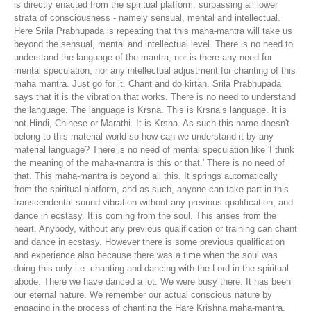
is directly enacted from the spiritual platform, surpassing all lower
strata of consciousness - namely sensual, mental and intellectual.
Here Srila Prabhupada is repeating that this maha-mantra will take us
beyond the sensual, mental and intellectual level. There is no need to
understand the language of the mantra, nor is there any need for
mental speculation, nor any intellectual adjustment for chanting of this
maha mantra. Just go for it. Chant and do kirtan. Srila Prabhupada
says that it is the vibration that works. There is no need to understand
the language. The language is Krsna. This is Krsna’s language. It is
not Hindi, Chinese or Marathi. It is Krsna. As such this name doesn't
belong to this material world so how can we understand it by any
material language? There is no need of mental speculation like 'I think
the meaning of the maha-mantra is this or that.' There is no need of
that. This maha-mantra is beyond all this. It springs automatically
from the spiritual platform, and as such, anyone can take part in this
transcendental sound vibration without any previous qualification, and
dance in ecstasy. It is coming from the soul. This arises from the
heart. Anybody, without any previous qualification or training can chant
and dance in ecstasy. However there is some previous qualification
and experience also because there was a time when the soul was
doing this only i.e. chanting and dancing with the Lord in the spiritual
abode. There we have danced a lot. We were busy there. It has been
our eternal nature. We remember our actual conscious nature by
engaging in the process of chanting the Hare Krishna maha-mantra.