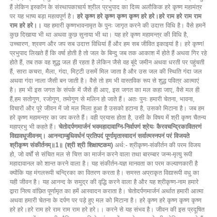
हैं लेकिन इस्कॉन के संस्थापकाचार्य श्रील प्रभुपाद का दिव्य अलौकिक हरे कृष्ण महामंत्र
पर यह भाष्य बड़ा महत्वपूर्ण है।
हरे कृष्ण हरे कृष्ण कृष्ण कृष्ण हरे हरे।हरे राम हरे राम राम
राम हरे हरे।।
यह हमारी कृष्णभावनामृत के पुनः जागृत करने की उदात्त विधि है। वैसे हमनें
कुछ दिखाया भी था अथवा कुछ सुनाया भी था। यह हरे कृष्ण महामन्त्र की विधि है,
उच्चारण, श्रवण और जप सब उदात्त विधियां हैं और हम सब जीवित इकाइयां है। हरे कृष्ण!
प्रभुपाद लिखते हैं कि वर्षा होती है तो जल के बिन्दु जब तक आकाश में होते हैं अथवा गिर रहे
होते हैं, तब तक वह शुद्ध जल ही रहता है लेकिन जैसे वह बूंदे जमीन अथवा धरती पर पहुंचती
हैं, सारा कचरा, मैला, गंदा, मिट्टी उसमें मिल जाता है और उस जल की स्थिति गंदा जल
अथवा गंदा नाला जैसी बन जाती है। वैसे तो हम भी वास्तविक रूप से शुद्ध पवित्र आत्माएं
है। हम भी इस जगत के संपर्क में जैसे ही आए, इस जगत का मल कहा जाए, वैसे मल ही
हैं,हम सतोगुण, रजोगुण, तमोगुण से मलिन हो जाते हैं। अतः पुनः हमारी चेतना, भावना,
विचारों और पूरे जीवन में जो मल मिला हुआ है उसको हटाना है, उसको मिटाना है। जब हम
हरे कृष्ण महामन्त्र का जप करते हैं। वही प्रयास होता है, उसी के विषय में श्री कृष्ण चैतन्य
महाप्रभु भी कहते हैं।
चेतोदर्पणमार्जनं भवमहादावाग्नि-निर्वापणं श्रेयः कैरवचन्द्रिकावितरणं
विद्यावधूजीवनम्। आनन्दाम्बुधिवर्धनं प्रतिपदं पूर्णामृतास्वादनं सर्वात्मस्नपनं परं विजयते
श्रीकृष्ण संकीर्तनम्॥1॥ (श्री श्री शिक्षाष्टकम)
अर्थ:- श्रीकृष्ण-संकीर्तन की परम विजय
हो, जो वर्षों से संचित मल से चित्त का मार्जन करने वाला तथा बारम्बार जन्म-मृत्यु रूपी
महादावानल को शान्त करने वाला है। यह संकीर्तन-यज्ञ मानवता का परम कल्याणकारी है
क्योंकि यह मंगलरूपी चन्द्रिका का वितरण करता है। समस्त अप्राकृत विद्यारूपी वधु का
यही जीवन है। यह आनन्द के समुद्र की वृद्धि करने वाला है और यह श्रीकृष्ण-नाम हमारे
द्वारा नित्य वांछित पूर्णामृत का हमें आस्वादन कराता है। चेतोदर्पणमार्जनं अर्थात हमारी आत्मा
अथवा हमारी चेतना के दर्पण पर पड़े हुए मल को मिटाना है। हरे कृष्ण हरे कृष्ण कृष्ण कृष्ण
हरे हरे।हरे राम हरे राम राम राम हरे हरे।। करने से यह संभव है। जीवन की इस प्रदूषित