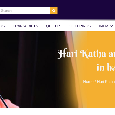
earch
r:
OS
TRANSCRIPTS
QUOTES
OFFERINGS
IMPM
Hari Katha a
in h
Home
/
Hari Katha