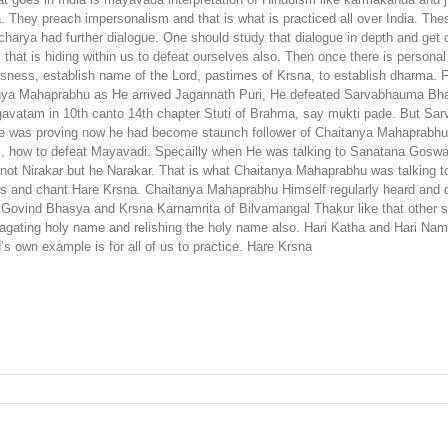
 They preach impersonalism and that is what is practiced all over India. The
ya had further dialogue. One should study that dialogue in depth and get 
m that is hiding within us to defeat ourselves also. Then once there is person
sness, establish name of the Lord, pastimes of Krsna, to establish dharma. F
Chaitanya Mahaprabhu as He arrived Jagannath Puri, He defeated Sarvabhauma 
hagavatam in 10th canto 14th chapter Stuti of Brahma, say mukti pade. But 
. He was proving now he had become staunch follower of Chaitanya Mahaprabh
s, how to defeat Mayavadi. Specailly when He was talking to Sanatana Goswa
is not Nirakar but he Narakar. That is what Chaitanya Mahaprabhu was talkin
ks and chant Hare Krsna. Chaitanya Mahaprabhu Himself regularly heard an
vind Bhasya and Krsna Karnamrita of Bilvamangal Thakur like that other scr
pagating holy name and relishing the holy name also. Hari Katha and Hari Na
s own example is for all of us to practice. Hare Krsna