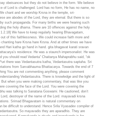
 pay obeisances but they do not believe in the form. We believe
ence of Lord is challenged. Lord has no form, He has no name, no
We chant and we worship Krsna in the temple, sri-
e are abodes of the Lord, they are eternal. But there is so
 by such propaganda. For many births we were hearing such
ending the holy dhama. There are 10 offences against the holy
B 1.2.18] We have to keep regularly hearing Bhavagatam,
ut of this faithlessness. We could increase faith more and
ep chanting hare Krsna hare Krsna. And at other times we have
d Hari katha go hand in hand. gita bhagavat karati sravan
ttacarya’s residence. He was a staunch impersonalist. He was
ed you should read Vedanta” Chaitanya Mahaprabhu said, “ok
uri there was Vedantasutra katha, Vedantasutra saptaha. Sri
retations from Sarvabhauma Bhattacarya. Towards the end of 7
ything You are not commenting anything, please comment
derstanding Vedantasutra. There is knowledge and the light of
rm. But when you were making commentary, that was like you
re covering the face of the Lord. You were covering the
abhu was talking to Sanatana Goswami. He cautioned, don’t
f Lord, destroyer of the name of the Lord. mayavadi krsna
retations. Srimad Bhagavatam is natural commentary on
 be difficult to understand. Hence Srila Vyasadev compiler of
edantasutra. So mayavadis they are aparadhis. They are
jnanakannd. Karmakanda is rituals and jnanakanda is for