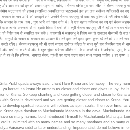
Srila Prabhupada always said, chant Hare Krsna and be happy. The very name
 ya karsati sa krsna He attracts us closer and closer and gives us joy. He 
ion of Krsna. So keep chanting and keep getting closer and closer to Krsna a
ip with Krsna is developed and you are getting closer and closer to Krsna. You
 to develop spiritual relations with others as spirit souls. Then over time, as
. Lord Krsna gave darshan to Muchukunda Maharaja in the cave. Muchukunda M
I have so many names. Lord introduced Himself to Muchukunda Maharaja. Lor
t Lord is unlimited with so many names and so many pastimes and so many qu
ya Vaisnava siddhanta or understanding. Impersonalist do not believe in form