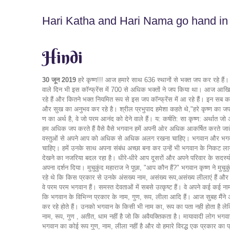
Hari Katha and Hari Nama go hand in
Hindi
30 जून 2019
हरे कृष्ण!!! आज हमारे साथ 636 स्थानों से भक्त जप कर रहे हैं। रविवार होने के पश्चात भी यह एक शुभ संख्या है। आज महीने का आखिरी दिन अर्थात 30 तारीख है। हमने कल एकादशी के दिन 700 के लक्ष्य को पार किया था। निर्जला एकादशी वाले दिन भी इस कॉन्फ्रेंस में 700 से अधिक भक्तों ने जप किया था। आज आखिरी दिन है, देखते हैं कि हमारी संख्या 700 को प्राप्त कर पाएगी या नही। पदमाली प्रभु इसका पूरा रिकॉर्ड रख रहे हैं। वह हमें रिपोर्ट दे रहे हैं कि कितने भक्त ,कौन से देश से जप कर रहे हैं और कितने भक्त नियमित रूप से इस जप कॉन्फ्रेंस में आ रहे हैं। इन सब का रिकॉर्ड हमारे पदमाली प्रभु बहुत बखुबी से बना रहे हैं और हमें रिप्रेजेंट कर रहे हैं। मुझे प्रसन्नता है कि आप सभी जप कर रहे हैं एवं हरे कृष्ण, हरे कृष्ण का जप करते समय आनंद और सुख का अनुभव कर रहे है। श्रील प्रभुपाद हमेशा कहते थे,"हरे कृष्ण का जप करिये और सुखी रहिए।" chant Hare Krishna and be happy कृष्ण शब्द दो अक्षरों से मिल कर बना है। कृष् और ना। कृष् का अर्थ है जो अपनी तरफ आकर्षित करते हैं और ण का अर्थ है, वे जो परम आनंद को देने वाले हैं। य: कर्षति: सा कृष्ण: अर्थात जो अपनी तरफ़ आकर्षित करते हैं, वहीं कृष्ण है। भगवान हमें शनैः शनैः अपनी ओर आकर्षित करते जाते हैं और हमारे आनंद में वृद्धि करते जाते हैं। भगवान आनंद का स्रोत हैं। जैसे जैसे हम अधिक जप करते हैं वैसे वैसे भगवान हमें अपनी ओर अधिक आकर्षित करते जाते हैं। जप हमें भगवान के करीब लाता है और हमें कृष्ण की संगति से अधिक से अधिक आनंद मिलता है। अत: कृपया जप करते रहिए और भगवान के करीब आते रहिए। हमें सांसारिक वस्तुओं से अपने आप को अधिक से अधिक अलग रखना चाहिए। भगवान और भगवान के भक्तों के साथ आध्यात्मिक संबंध प्रगाढ़ करने चाहिए। हमें अपने आध्यात्मिक संबंध को विशेष बनाना चाहिए। हमारे चारों तरफ जो लोग हैं, उनमें हमें आत्मा का दर्शन करना चाहिए। हमें उनके साथ अपना संबंध अच्छा बना कर उन्हें भी भगवान के निकट लाने का प्रयास करना चाहिए। हरि हरि!!! जप करते हुए आपका कृष्ण के साथ एक संबंध विकसित हुआ है और जिससे आप कृष्ण के ओर अधिक करीब आ रहे हैं। आपका दूसरों को देखने का नजरिया बदल रहा है। धीरे-धीरे आप दूसरों और अपने परिवार के सदस्यों को भी आत्माओं के रूप में देखने लग जाएंगे एवं दूसरों के साथ आध्यात्मिक संबंधों को आत्मा की तरह विकसित करने की कोशिश करेंगे। भगवान कृष्ण ने मुचुकुंद महाराज को गुफा में अपना दर्शन दिया। मुचुकुंद महाराज ने पूछा, "आप कौन हैं?" भगवान कृष्ण ने मुचुकुंद महाराज को अपना परिचय देते हुए जवाब दिया, "मैं वासुदेव हूं और मैं निकट के शहर मथुरा या वृंदावन में रहता हूं और मेरे बहुत सारे नाम हैं।" भगवान कृष्ण मुचुकुंद महाराज को बता रहे थे कि किस प्रकार से उनके अंसख्य नाम, असंख्य रूप,असंख्य लीलाएं हैं और वह विभिन्न विभिन्न प्रकार के धामों में निवास करते हैं। वैकुंठ, गोलोक धाम , वृंदावन धाम , साकेत धाम में भी भगवान निवास करते हैं। इस प्रकार भगवान अपना परिचय दे रहे थे । वे परम परम भगवान हैं। समस्त देवताओं में 