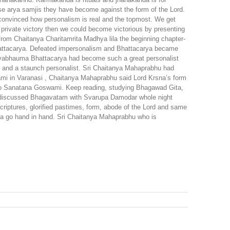
se arya samjis they have become against the form of the Lord.
convinced how personalism is real and the topmost. We get
al private victory then we could become victorious by presenting
rom Chaitanya Charitamrita Madhya lila the beginning chapter-
Bhattacarya. Defeated impersonalism and Bhattacarya became
Sarvabhauma Bhattacarya had become such a great personalist
u and a staunch personalist. Sri Chaitanya Mahaprabhu had
mi in Varanasi , Chaitanya Mahaprabhu said Lord Krsna’s form
g to Sanatana Goswami. Keep reading, studying Bhagawad Gita,
d discussed Bhagavatam with Svarupa Damodar whole night
iptures, glorified pastimes, form, abode of the Lord and same
ma go hand in hand. Sri Chaitanya Mahaprabhu who is