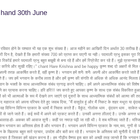
 hand 30th June
सबसे उत्कृष्ट हैं। वे अपने कई कई नामों से जाने जाते हैं। कई रूपों में अपने को प्रकट करते हैं। उनकी अनन्त लीलाएं है। उनके अनन्त धाम हैं। ये बहुत सुंदर गौड़ीय वैष्णव सिद्धांत है। जिसके द्वारा वैष्णवों को पता चलता है कि भगवान के विभिन्न प्रकार के नाम, गुण, रूप, लीला आदि हैं। आज सुबह मैंने अल्लाह-हो- अकबर की आवाज सुनी। कहीं पर नमाज़ पढ़ी जा रही थी। वे सब मस्जिद जाते हैं। मस्जिद में वहाँ कोई रूप नहीं है, बस केवल एक दीवार है जिसको वे प्रणाम और दंडवत कर रहे होते हैं। उनको भगवान के किसी भी नाम का, रूप का पता नही होता है लेकिन भगवान का अस्तित्व होता है और भगवान हैं। भगवान अपने विभिन्न प्रकार के नाम,रूप, गुणों से जाने जाते हैं। अब इस भ्रांत धारणा का बहुत प्रचार हो रहा है कि भगवान का कोई नाम, रूप, गुण , अतीत, धाम नहीं है जो कि अवैयक्तिकता है। मायावादी लोग भगवान के खिलाफ बहुत सारे प्रचार, उपदेश और बातें कर रहे हैं। भगवान के अस्तित्व को चुनौती दे रहे हैं। ये शून्यवादी, मायावादी, निराकार वादी इस प्रकार का प्रचार करते हैं कि भगवान का कोई रूप गुण, नाम, लीला नहीं है और वो हमारे विरद्ध एक प्रकार का प्रचार है जिसका हमें खंडन करना है। हम गौड़ीय वैष्णव इस बात को अच्छी तरह जानते हैं कि भगवान विग्रह स्वरूप मंदिर में स्थित रहते हैं और नित्य प्रति उनकी आराधना करते हैं। श्री-विग्रहराधना-नित्य-नाना- श्रृंगार-तन-मंदिर-मार्जनादौ युक्तस्य भक्तांश्च नियुञ्ञतोअपि वंदे गुरोः श्रीचरणरविन्दम् (श्री श्री गुर्वाष्टक) हम लोग भगवान के धाम एवं नाम के विषय में जानते हैं लेकिन ये लोग हमारे विरुद्ध एक बहुत बड़ा दुष्प्रचार करते हैं कि भगवान नहीं हैं। ये बहुत दुर्भाग्य शाली भी है। हरि हरि!!! हम जगन्नाथ पुरी, वृंदावन या पंढरपुर जाते हैं। ये प्रभु के निवास स्थान हैं, ये शाश्वत हैं। दुर्भाग्य से हम कृष्ण के नाम, कृष्ण के रूप के विरुद्ध बहुत प्रचार सुन चुके हैं और हम इस तरह के प्रचार से प्रभावित भी हो चुके हैं। कई जन्मों से हम ऐसे विचार या दर्शन सुन रहे थे। परिणामस्वरूप हम आस्थाविहीन हो गए हैं। हमें रूप, नाम आदि में थोड़ा विश्वास है। अपनी विश्वासहीनता को हराने के लिए हमें सुनना होगा। नष्टप्रायेष्वभद्रेषु नित्यं भागवतसेवया। भगवत्युत्तमश्लोके भक्तिर्भवति नैष्ठिकी।। (श्रीमद्भागवतम १.२.१८) हमें नियमित रूप से श्रीभावगतम, भगवद गीता, चैतन्य चरितामृत का श्रवण करते रहना चाहिए। हमें उचित समझ, उचित ज्ञान के लिए श्रील प्रभुपाद की पुस्तकों को पढ़ना चाहिए जिससे हम पवित्र नाम में अधिक से अधिक विश्वास बढ़ा सकते हैं। भगवान के नाम,रूप, सौन्दर्य, धाम, भक्तों, आचार्यों में अधिक विश्वास बढ़ाने के लिए हमें हरे कृष्ण का जप कीर्तन, श्रवण, पठन-पाठन करते रहना चाहिए। गीता भगवत करति श्रवण अखाड़ा चिंतन विठोबाचे संत तुकाराम जी कहते हैं कि हमें भागवतम, भगवतगीता का श्रवण करना चाहिए, जिससे हम अपने आप को हरा सकें। हम लोग स्वयं को ही पराजित कर सकते हैं। हमने पहले कुछ अविधा, अज्ञान सीखा एवं समझा है, उसको परास्त करना है, स्वयं को परास्त करना है। अधिक से अधिक श्रवण करेंगे, भागवतम, गीता पढ़ेंगे और साधु संग करेंगे तब हमारी भगवान के रूप में, हरिनाम में श्रद्धा बढ़ेगी। जब श्रीकृष्ण चैतन्य महाप्रभु पहली बार जगन्नाथ पुरी पहुंचे और उनकी भेंट सार्वभौम भट्टाचार्य जी से हुई । महाप्रभु , सार्वभौम भट्टाचार्य के निवास स्थान पर ही ठहरे थे। सार्वभौम भट्टाचार्य एक कट्टर अवैयक्तिक व्यक्ति थे। वह निराकारी मायावादियों के नेता थे।पूरे इलाके में उनकी ख्याति राजगुरु के रूप में थी। जब वे चैतन्य महाप्रभु से मिले तो उन्होंने उनको कहा कि चैतन्य महाप्रभु, "आप एक युवा, सुंदर संन्यासी हैं, और आपको वेदांत सूत्र को सीखना चाहिए," चैतन्य महाप्रभु ने कहा, "ठीक है, लेकिन मुझे कौन सिखाएगा?" तब सार्वभौम भट्टाचार्य जी ने कहा कि मैं ही आपको वेदांत सूत्र का ज्ञान दूंगा, आप मुझसे ही अध्ययन कीजिए। जगन्नाथ पुरी में सात दिनों के लिए वेदांतसूत्र कथा, वेदांतसूत्र सप्ताह था। तब श्रीकृष्ण चैतन्य महाप्रभु बहुत विनम्रता से सार्वभौम भट्टाचार्य के चरणों में बैठे और वेदांतसूत्र की व्याख्या सुनने लगे। 7 दिनों के अंत में सार्वभौम भट्टाचार्य ने श्री चैतन्य महाप्रभु से कहा, “क्या आप समझ रहे हैं कि मैं किस बारे में बात कर रहा हूं? आप केवल चुपचाप सुन रहे हैं। आप कुछ भी नहीं कह रहे हैं, आप कुछ भी टिप्पणी नहीं कर रहे हैं, कृपया वेदांतसूत्र व्याख्या सुनने के बाद स्वयं से कुछ टिप्पणी तो कीजिये कि आपको क्या समझ में आया है। " श्री चैतन्य महाप्रभु ने कहा," जब आप वेदांतसूत्र का पाठ कर रहे थे, उस समय मैं वेदांतसूत्र के मूल अर्थ को समझ रहा था। वेदांतसूत्र वा