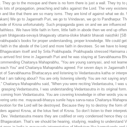
 They go to the mosque and there is no form there is just a wall. They try to
 is lots of propagation, preaching and talks against the Lord. The very exist
 and like that there are so many isms. They are kind of against what we do. 
akam) We go to Jagannath Puri, we go to Vrindavan, we go to Pandharpur. Thes
bode of Krsna unfortunately. Such propaganda goes on and we are influenced
ithless. We have little faith in form, little faith in abode then we end up off
nityaṁ bhāgavata-sevayā bhagavaty uttama-śloke bhaktir bhavati naiṣṭhikī [S
rabhupada’s books for proper understanding, proper knowledge. We could get o
e faith in the abode of the Lord and more faith in devotees. So we have to ke
 Bhagavatam itself and by Srila Prabhupada. Prabhupada stressed Harinama an
arrived first time in Jagannath Puri and he was staying at Sarvabhauma Bha
recommending Chaitanya Mahaprabhu, “You are young sannyasi, and not learn
l teach You” and Chaitanya Mahaprabhu agreed. For seven days in Jagannath P
et of Sarvabhauma Bhattacarya and listening to Vedantasutra katha or interp
t I am talking about? You are only listening silently You are not saying an
” Chaitanya Mahaprabhu said, “When you were reciting Vedantasutra, I was un
s grasping Vedantasutra, I was understanding Vedantasutra in its original fo
e coming from Vedantasutra. You are covering knowledge in other words you we
delivering unto me. mayavadi-bhasya sunile haya sarva-nasa Chaitanya Mahapr
evotion for the Lord will be destroyed. Because they try to destroy the form o
rs against Krsna, at the lotus feet of Krsna. So don’t listen to their interp
 Dev. Vedantasutra means they are codified or very condensed hence they can
Bhagavatam. That’s we should be hearing, studying, reading to understand V
at goes in India is mayavada interpretation of Hinduism like karmakanda and 