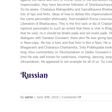
impersonalist, they have becomes followers of Shankaracharya.
So be aware. Chaitanya Mahaprabhu and Sarvabhauma Bhattachar
lots of tips and hints, ideas of how to defeat this impersonalis
the same personalist philosophy. And establish Krsna consciou
Liberation of Bhattacarya. This is the first task or lila of 
topmost personalist to such an extent that there is slok in B
that he said, no it should be bhakti pade and not mukti pade
dialogues with Sanatan Goswami, there also He was giving tip
is Nara-vapu. He has a form and that form is like a Nara. He 
Bhagavamt and Chaitanya Charitamrita, Srila Prabhupada boo
long. Also commentary on Sikshastakam or Jaidev Goswami’s Go
time He was well known for sankirtana, chanting, dancing, pro
siksastakam, He appeared to set example for all of us. So Lord’
Russian
on
By
admin
|
June 30th, 2019
|
Comments Off
Hari
Katha
and