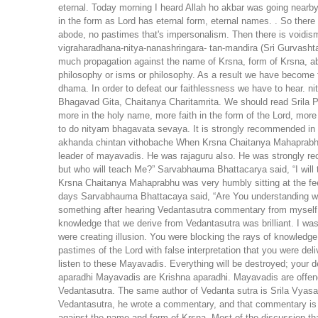
eternal. Today morning I heard Allah ho akbar was going nearby.
in the form as Lord has eternal form, eternal names. . So there
abode, no pastimes that's impersonalism. Then there is voidism
vigraharadhana-nitya-nanashringara- tan-mandira (Sri Gurvasht
much propagation against the name of Krsna, form of Krsna, a
philosophy or isms or philosophy. As a result we have become fa
dhama. In order to defeat our faithlessness we have to hear. 
Bhagavad Gita, Chaitanya Charitamrita. We should read Srila P
more in the holy name, more faith in the form of the Lord, mor
to do nityam bhagavata sevaya. It is strongly recommended in
akhanda chintan vithobache When Krsna Chaitanya Mahaprabhu 
leader of mayavadis. He was rajaguru also. He was strongly 
but who will teach Me?” Sarvabhauma Bhattacarya said, “I wil
Krsna Chaitanya Mahaprabhu was very humbly sitting at the fe
days Sarvabhauma Bhattacaya said, “Are You understanding wha
something after hearing Vedantasutra commentary from myself.
knowledge that we derive from Vedantasutra was brilliant. I wa
were creating illusion. You were blocking the rays of knowledg
pastimes of the Lord with false interpretation that you were 
listen to these Mayavadis. Everything will be destroyed; your d
aparadhi Mayavadis are Krishna aparadhi. Mayavadis are offende
Vedantasutra. The same author of Vedanta sutra is Srila Vyasa
Vedantasutra, he wrote a commentary, and that commentary is 
against the name and form of Krsna. Most of the discussion th