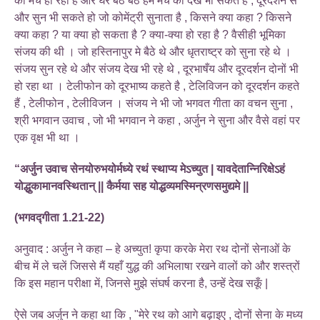
की मैच हो रही है और घर बैठे बैठे हम मैच को देख भी सकते हैं , दूरदर्शन से
और सुन भी सकते हो जो कोमेंट्री सुनाता है , किसने क्या कहा ? किसने
क्या कहा ? या क्या हो सकता है ? क्या-क्या हो रहा है ? वैसीही भूमिका
संजय की थी । जो हस्तिनापुर मे बैठे थे और धृतराष्ट्र को सुना रहे थे ।
संजय सुन रहे थे और संजय देख भी रहे थे , दूरभाषँय और दूरदर्शन दोनों भी
हो रहा था । टेलीफोन को दूरभाष्य कहते है , टेलिविजन को दूरदर्शन कहते
हैं , टेलीफोन , टेलीविजन । संजय ने भी जो भगवत गीता का वचन सुना ,
श्री भगवान उवाच , जो भी भगवान ने कहा , अर्जुन ने सुना और वैसे वहां पर
एक वृक्ष भी था ।
“अर्जुन उवाच सेनयोरुभयोर्मध्ये रथं स्थाप्य मेऽच्युत | यावदेतान्निरिक्षेऽहं
योद्धुकामानवस्थितान् || कैर्मया सह योद्धव्यमस्मिन्रणसमुद्यमे ||
(भगवद्गीता 1.21-22)
अनुवाद : अर्जुन ने कहा – हे अच्युत! कृपा करके मेरा रथ दोनों सेनाओं के
बीच में ले चलें जिससे मैं यहाँ युद्ध की अभिलाषा रखने वालों को और शस्त्रों
कि इस महान परीक्षा में, जिनसे मुझे संघर्ष करना है, उन्हें देख सकूँ |
ऐसे जब अर्जुन ने कहा था कि , "मेरे रथ को आगे बढ़ाइए , दोनों सेना के मध्य