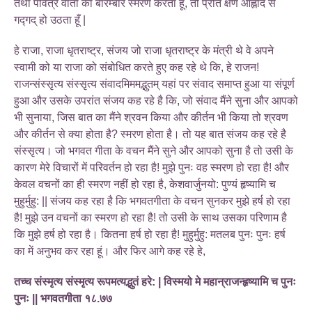
तथा पवित्र वार्ता का बारम्बार स्मरण करता हूँ, तो प्रति क्षण आह्लाद से
गद्गद् हो उठता हूँ |
हे राजा, राजा धृतराष्ट्र, संजय जो राजा धृतराष्ट्र के मंत्री थे वे अपने
स्वामी को या राजा को संबोधित करते हुए कह रहे थे कि, हे राजन!
राजन्संस्सृत्य संस्सृत्य संवादमिममद्भुतम् यहां पर संवाद समाप्त हुआ या संपूर्ण
हुआ और उसके उपरांत संजय कह रहे है कि, जो संवाद मैंने सुना और आपको
भी सुनाया, जिस बात का मैंने श्रवन किया और कीर्तन भी किया तो श्रवण
और कीर्तन से क्या होता है? स्मरण होता है। तो यह बात संजय कह रहे है
संस्सृत्य। जो भगवत गीता के वचन मैंने सुने और आपको सुना है तो उसी के
कारण मेरे विचारों में परिवर्तन हो रहा है! मुझे पुनः वह स्मरण हो रहा है! और
केवल वचनों का ही स्मरण नहीं हो रहा है, केशवार्जुनयो: पुण्यं हृष्यामि च
मुहुर्मुहु: || संजय कह रहा है कि भगवतगीता के वचन सुनकर मुझे हर्ष हो रहा
है! मुझे उन वचनों का स्मरण हो रहा है! तो उसी के साथ उसका परिणाम है
कि मुझे हर्ष हो रहा है। कितना हर्ष हो रहा है! मुहुर्मुहु: मतलब पुनः पुनः हर्ष
का में अनुभव कर रहा हूं। और फिर आगे कह रहे हे,
तच्च संस्मृत्य संस्मृत्य रूपमत्यद्भुतं हरे: | विस्मयो मे महान्राजन्हृष्यामि च पुनः
पुनः || भगवतगीता १८.७७