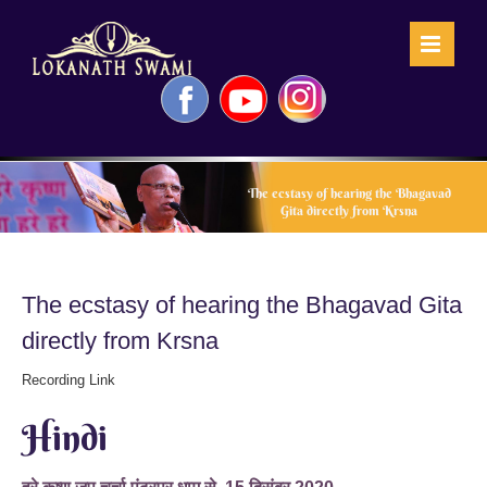
Skip
to
content
Facebook
YouTube
Instagram
The ecstasy of hearing the Bhagavad
Gita directly from Krsna
The ecstasy of hearing the Bhagavad Gita
directly from Krsna
Recording Link
Hindi