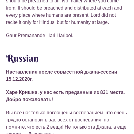
should be preached to all. No matter where you come
from. It should be preached and distributed at each and
every place where humans are present. Lord did not
recite it only for Hindus, but for humanity at large.
Gaur Premanande Hari Haribol.
Russian
Наставления после совместной джапа-сессии
15.12.2020г.
Харе Кришна, у нас есть преданные из 831 места.
Добро пожаловать!
Вы все настолько поглощены воспеванием, что очень
трудно остановить вас всех от воспевания, но
помните, что есть 2 вещи! Не только эта Джапа, а еще