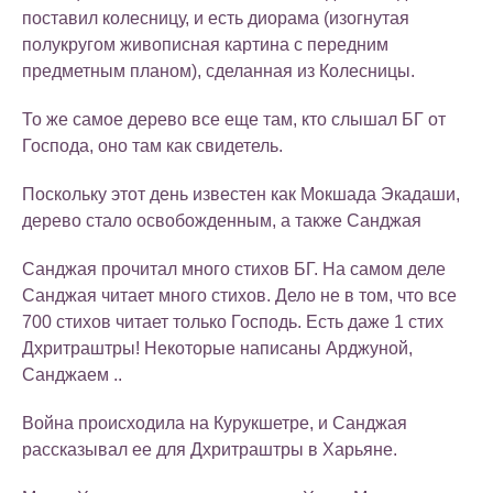
поставил колесницу, и есть диорама (изогнутая
полукругом живописная картина с передним
предметным планом), сделанная из Колесницы.
То же самое дерево все еще там, кто слышал БГ от
Господа, оно там как свидетель.
Поскольку этот день известен как Мокшада Экадаши,
дерево стало освобожденным, а также Санджая
Санджая прочитал много стихов БГ. На самом деле
Санджая читает много стихов. Дело не в том, что все
700 стихов читает только Господь. Есть даже 1 стих
Дхритраштры! Некоторые написаны Арджуной,
Санджаем ..
Война происходила на Курукшетре, и Санджая
рассказывал ее для Дхритраштры в Харьяне.