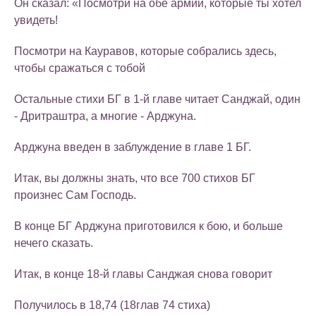
Он сказал: «Посмотри на обе армии, которые ты хотел
увидеть!
Посмотри на Кауравов, которые собрались здесь,
чтобы сражаться с тобой
Остальные стихи БГ в 1-й главе читает Санджай, один
- Дритраштра, а многие - Арджуна.
Арджуна введен в заблуждение в главе 1 БГ.
Итак, вы должны знать, что все 700 стихов БГ
произнес Сам Господь.
В конце БГ Арджуна приготовился к бою, и больше
нечего сказать.
Итак, в конце 18-й главы Санджая снова говорит
Получилось в 18,74 (18глав 74 стиха)