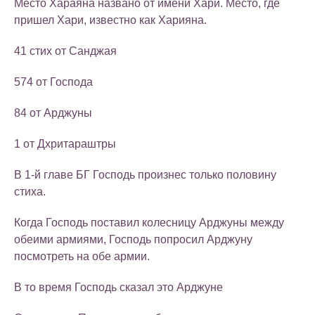
Место Хараяна названо от имени Хари. Место, где
пришел Хари, известно как Харияна.
41 стих от Санджая
574 от Господа
84 от Арджуны
1 от Дхритараштры
В 1-й главе БГ Господь произнес только половину
стиха.
Когда Господь поставил колесницу Арджуны между
обеими армиями, Господь попросил Арджуну
посмотреть на обе армии.
В то время Господь сказал это Арджуне