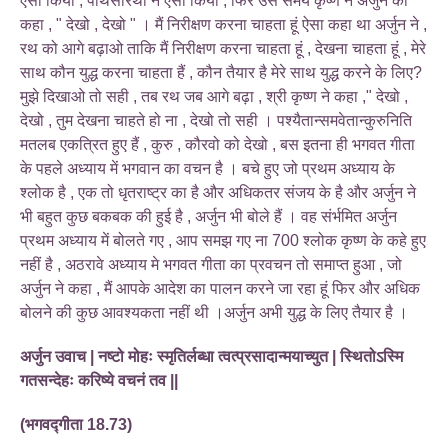
ऐसा किया , पार्थसारथी ने ऐसा किया , फिर उस समय कृष्ण ने अर्जुन को
कहा , " देखो , देखो " । मैं निरीक्षण करना चाहता हूं ऐसा कहा था अर्जुन ने ,
रथ को आगे बढ़ाओ ताकि मैं निरीक्षण करना चाहता हूं , देखना चाहता हूं , मेरे
साथ कौन युद्ध करना चाहता हैं , कौन तैयार है मेरे साथ युद्ध करने के लिए?
मुझे दिखाओ तो सही , तब रथ जब आगे बढ़ा , श्री कृष्ण ने कहा ," देखो ,
देखो , तुम देखना चाहते हो ना , देखो तो सही । पश्यैतान्समवेतान्कुरुनिति
मतलब एकत्रित हुए हैं , कुरु , कौरवो को देखो , बस इतना ही भगवत गीता
के पहले अध्याय में भगवान का वचन है । बचे हुए जो प्रथम अध्याय के
श्लोक है , एक तो धृतराष्ट्र का है और अधिकतर संजय के है और अर्जुन ने
भी बहुत कुछ बकबक की हुई है , अर्जुन भी बोले हैं । वह संर्भमित अर्जुन
प्रथम अध्याय में बोलते गए , आप समझ गए ना 700 श्लोक कृष्ण के कहे हुए
नहीं है , अठरावे अध्याय मे भगवत गीता का प्रवचन तो समाप्त हुआ , जो
अर्जुन ने कहा , मैं आपके आदेश का पालन करने जा रहा हूं फिर और अधिक
बोलने की कुछ आवश्यकता नहीं थी ।अर्जुन अभी युद्ध के लिए तैयार है ।
अर्जुन उवाच | नष्टो मोहः स्मृतिर्लब्धा त्वत्प्रसादान्मयाच्युत | स्थितोऽस्मि
गतसन्देहः करिष्ये वचनं तव ||
(भगवद्गीता 18.73)