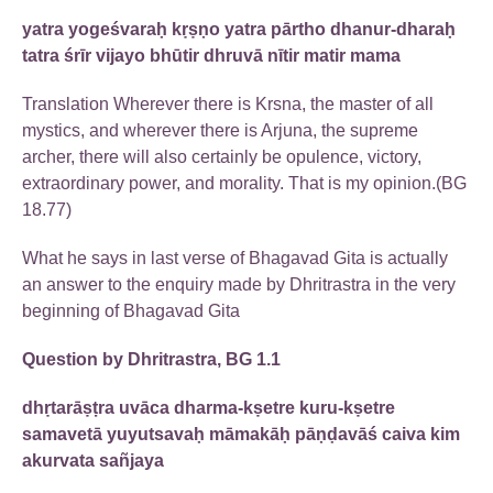
yatra yogeśvaraḥ kṛṣṇo yatra pārtho dhanur-dharaḥ
tatra śrīr vijayo bhūtir dhruvā nītir matir mama
Translation Wherever there is Krsna, the master of all
mystics, and wherever there is Arjuna, the supreme
archer, there will also certainly be opulence, victory,
extraordinary power, and morality. That is my opinion.(BG
18.77)
What he says in last verse of Bhagavad Gita is actually
an answer to the enquiry made by Dhritrastra in the very
beginning of Bhagavad Gita
Question by Dhritrastra, BG 1.1
dhṛtarāṣṭra uvāca dharma-kṣetre kuru-kṣetre
samavetā yuyutsavaḥ māmakāḥ pāṇḍavāś caiva kim
akurvata sañjaya