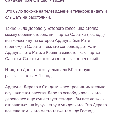
Санджая тоже слышал и видел
Это было похоже на телевидение и телефон: видеть и
слышать на расстоянии.
Также было Дерево, у которого колесница стояла
между обеими сторонами. Партха Саратхи (Господь)
вел колесницу, на которой Арджуна был Рати
(воином), а Сарати - тем, кто сопровождает Рати.
Арджуна - это Рати, а Кришна известен как Партха
Саратхи. Саратхи также известен как колесничий.
Итак, это Древо также услышало БГ, которую
рассказывал сам Господь.
Арджуна, Дерево и Санджая - все трое -внимательно
слушали этот рассказ. Дерево освободилось, и это
дерево все еще существует сегодня. Вы все должны
отправиться на Курукшетру и увидеть это. Это Дерево
все еще там, и это место также там, где Господь