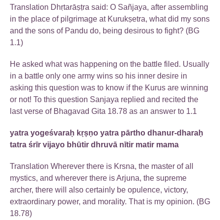
Translation Dhṛtarāṣṭra said: O Sañjaya, after assembling
in the place of pilgrimage at Kurukṣetra, what did my sons
and the sons of Pandu do, being desirous to fight? (BG
1.1)
He asked what was happening on the battle filed. Usually
in a battle only one army wins so his inner desire in
asking this question was to know if the Kurus are winning
or not! To this question Sanjaya replied and recited the
last verse of Bhagavad Gita 18.78 as an answer to 1.1
yatra yogeśvaraḥ kṛṣṇo yatra pārtho dhanur-dharaḥ
tatra śrīr vijayo bhūtir dhruvā nītir matir mama
Translation Wherever there is Krsna, the master of all
mystics, and wherever there is Arjuna, the supreme
archer, there will also certainly be opulence, victory,
extraordinary power, and morality. That is my opinion. (BG
18.78)