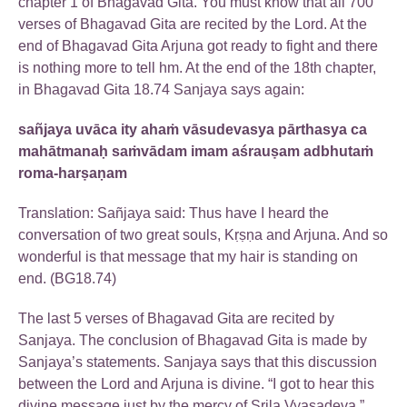
chapter 1 of Bhagavad Gita. You must know that all 700
verses of Bhagavad Gita are recited by the Lord. At the
end of Bhagavad Gita Arjuna got ready to fight and there
is nothing more to tell hm. At the end of the 18th chapter,
in Bhagavad Gita 18.74 Sanjaya says again:
sañjaya uvāca ity ahaṁ vāsudevasya pārthasya ca
mahātmanaḥ saṁvādam imam aśrauṣam adbhutaṁ
roma-harṣaṇam
Translation: Sañjaya said: Thus have I heard the
conversation of two great souls, Kṛṣṇa and Arjuna. And so
wonderful is that message that my hair is standing on
end. (BG18.74)
The last 5 verses of Bhagavad Gita are recited by
Sanjaya. The conclusion of Bhagavad Gita is made by
Sanjaya’s statements. Sanjaya says that this discussion
between the Lord and Arjuna is divine. “I got to hear this
divine message just by the mercy of Srila Vyasadeva.”