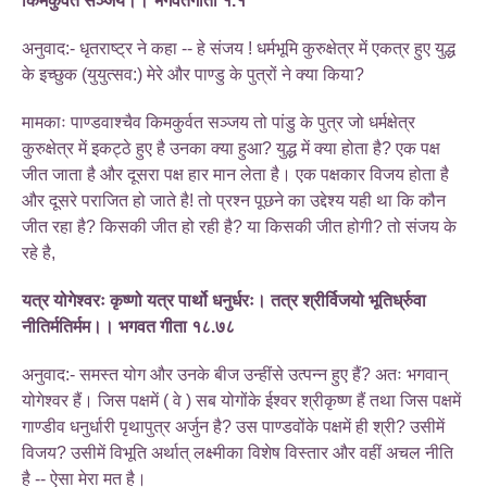
किमकुर्वत सञ्जय।। भगवतगीता १.१
अनुवाद:- धृतराष्ट्र ने कहा -- हे संजय ! धर्मभूमि कुरुक्षेत्र में एकत्र हुए युद्ध
के इच्छुक (युयुत्सव:) मेरे और पाण्डु के पुत्रों ने क्या किया?
मामकाः पाण्डवाश्चैव किमकुर्वत सञ्जय तो पांडु के पुत्र जो धर्मक्षेत्र
कुरुक्षेत्र में इकट्ठे हुए है उनका क्या हुआ? युद्ध में क्या होता है? एक पक्ष
जीत जाता है और दूसरा पक्ष हार मान लेता है। एक पक्षकार विजय होता है
और दूसरे पराजित हो जाते है! तो प्रश्न पूछने का उद्देश्य यही था कि कौन
जीत रहा है? किसकी जीत हो रही है? या किसकी जीत होगी? तो संजय के
रहे है,
यत्र योगेश्वरः कृष्णो यत्र पार्थो धनुर्धरः। तत्र श्रीर्विजयो भूतिर्ध्रुवा
नीतिर्मतिर्मम।। भगवत गीता १८.७८
अनुवाद:- समस्त योग और उनके बीज उन्हींसे उत्पन्न हुए हैं? अतः भगवान्
योगेश्वर हैं। जिस पक्षमें ( वे ) सब योगोंके ईश्वर श्रीकृष्ण हैं तथा जिस पक्षमें
गाण्डीव धनुर्धारी पृथापुत्र अर्जुन है? उस पाण्डवोंके पक्षमें ही श्री? उसीमें
विजय? उसीमें विभूति अर्थात् लक्ष्मीका विशेष विस्तार और वहीं अचल नीति
है -- ऐसा मेरा मत है।