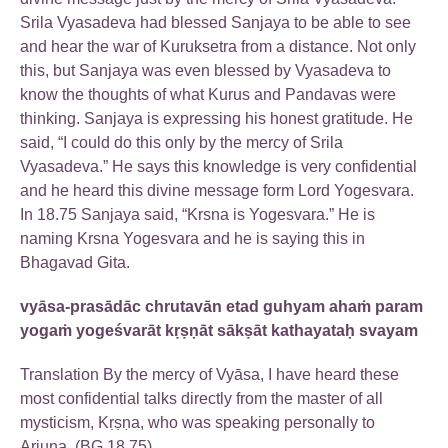
Srila Vyasadeva had blessed Sanjaya to be able to see
and hear the war of Kuruksetra from a distance. Not only
this, but Sanjaya was even blessed by Vyasadeva to
know the thoughts of what Kurus and Pandavas were
thinking. Sanjaya is expressing his honest gratitude. He
said, “I could do this only by the mercy of Srila
Vyasadeva.” He says this knowledge is very confidential
and he heard this divine message form Lord Yogesvara.
In 18.75 Sanjaya said, “Krsna is Yogesvara.” He is
naming Krsna Yogesvara and he is saying this in
Bhagavad Gita.
vyāsa-prasādāc chrutavān etad guhyam ahaṁ param
yogaṁ yogeśvarāt kṛṣṇāt sākṣāt kathayataḥ svayam
Translation By the mercy of Vyāsa, I have heard these
most confidential talks directly from the master of all
mysticism, Kṛṣṇa, who was speaking personally to
Arjuna. (BG 18.75)