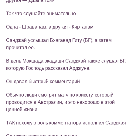
другая — Джапа толк.
Так что слушайте внимательно
Одна - Шраванам, а другая - Киртанам
Санджай услышал Бхагавад Гиту (БГ), а затем
прочитал ее.
В день Мокшада экадаши Санджай также слушал БГ,
которую Господь рассказал Арджуне.
Он давал быстрый комментарий
Обычно люди смотрят матч по крикету, который
проводится в Австралии, и это нехорошо в этой
ценной жизни.
ТАК похожую роль комментатора исполнил Санджая