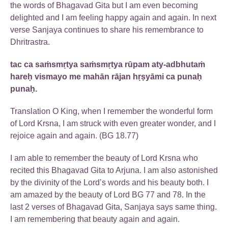
the words of Bhagavad Gita but I am even becoming
delighted and I am feeling happy again and again. In next
verse Sanjaya continues to share his remembrance to
Dhritrastra.
tac ca saṁsmṛtya saṁsmṛtya rūpam aty-adbhutaṁ
hareḥ vismayo me mahān rājan hṛṣyāmi ca punaḥ
punaḥ.
Translation O King, when I remember the wonderful form
of Lord Krsna, I am struck with even greater wonder, and I
rejoice again and again. (BG 18.77)
I am able to remember the beauty of Lord Krsna who
recited this Bhagavad Gita to Arjuna. I am also astonished
by the divinity of the Lord’s words and his beauty both. I
am amazed by the beauty of Lord BG 77 and 78. In the
last 2 verses of Bhagavad Gita, Sanjaya says same thing.
I am remembering that beauty again and again.