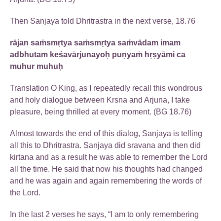
Then Sanjaya told Dhritrastra in the next verse, 18.76
rājan saṁsmṛtya saṁsmṛtya saṁvādam imam
adbhutam keśavārjunayoḥ puṇyaṁ hṛṣyāmi ca
muhur muhuḥ
Translation O King, as I repeatedly recall this wondrous
and holy dialogue between Krsna and Arjuna, I take
pleasure, being thrilled at every moment. (BG 18.76)
Almost towards the end of this dialog, Sanjaya is telling
all this to Dhritrastra. Sanjaya did sravana and then did
kirtana and as a result he was able to remember the Lord
all the time. He said that now his thoughts had changed
and he was again and again remembering the words of
the Lord.
In the last 2 verses he says, “I am to only remembering