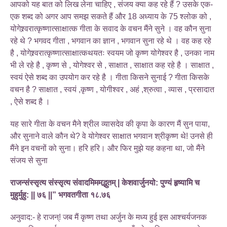
आपको यह बात को लिख लेना चाहिए , संजय क्या कह रहे हैं ? उसके एक-
एक शब्द को अगर आप समझ सकते हैं और 18 अध्याय के 75 श्लोक को ,
योगेश्र्वरात्कृष्णात्साक्षात्क गीता के सवाद के वचन मैंने सुने । वह कौन सुना
रहे थे ? भगवद गीता , भगवान का ज्ञान , भगवान सुना रहे थे । वह कह रहे
है , योगेश्र्वरात्कृष्णात्साक्षात्कथयतः स्वयम जो कृष्ण योगेश्वर है , उनका नाम
भी ले रहे है , कृष्ण से , योगेश्वर से , साक्षात , साक्षात कह रहे है । साक्षात ,
स्वयं ऐसे शब्द का उपयोग कर रहे है । गीता किसने सुनाई ? गीता किसके
वचन है ? साक्षात , स्वयं ,कृष्ण , योगीश्वर , अहं ,श्रुत्वा , व्यास , प्रसादात
, ऐसे शब्द है ।
यह सारे गीता के वचन मैने श्रील व्यासदेव की कृपा के कारण मैं सुन पाया,
और सुनाने वाले कौन थे? वे योगेश्वर साक्षात भगवान श्रीकृष्ण थे! उनसे ही
मैंने इन वचनों को सुना। हरि हरि। और फिर मुझे यह कहना था, जो मैंने
संजय से सुना
राजन्संस्सृत्य संस्सृत्य संवादमिममद्भुतम् | केशवार्जुनयो: पुण्यं हृष्यामि च
मुहुर्मुहु: || ७६ ||” भगवतगीता १८.७६
अनुवाद:- हे राजन्! जब मैं कृष्ण तथा अर्जुन के मध्य हुई इस आश्चर्यजनक