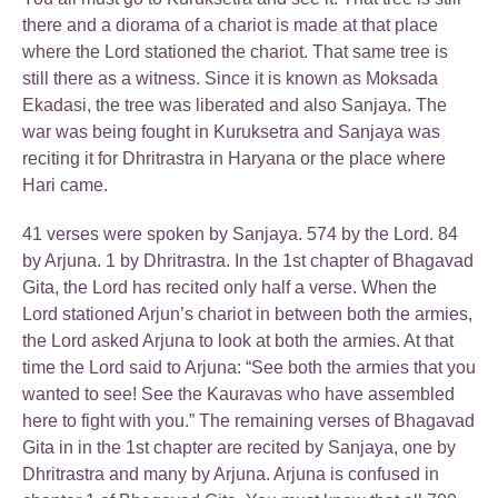
there and a diorama of a chariot is made at that place
where the Lord stationed the chariot. That same tree is
still there as a witness. Since it is known as Moksada
Ekadasi, the tree was liberated and also Sanjaya. The
war was being fought in Kuruksetra and Sanjaya was
reciting it for Dhritrastra in Haryana or the place where
Hari came.
41 verses were spoken by Sanjaya. 574 by the Lord. 84
by Arjuna. 1 by Dhritrastra. In the 1st chapter of Bhagavad
Gita, the Lord has recited only half a verse. When the
Lord stationed Arjun’s chariot in between both the armies,
the Lord asked Arjuna to look at both the armies. At that
time the Lord said to Arjuna: “See both the armies that you
wanted to see! See the Kauravas who have assembled
here to fight with you.” The remaining verses of Bhagavad
Gita in in the 1st chapter are recited by Sanjaya, one by
Dhritrastra and many by Arjuna. Arjuna is confused in