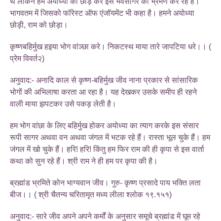
थे लेकिन हम अयोध्या को छोड़ कर इस भवसागर का भ्रमण कर रहे हैं।
भागवतम में जिसको फॉरेस्ट ऑफ एंजॉयमेंट भी कहा है। हमने अयोध्या
छोड़ी, राम को छोड़ा।
कृष्णबहिर्मुख हइया भोग वांञ्छा करे। निकटस्थ माया तारे जापटिया धरे।। (
प्रेम विवर्त२)
अनुवाद:- अनादि काल से कृष्ण-बहिर्मुख जीव नाना प्रकार से सांसारिक
भोगों की अभिलाषा करता आ रहा है। यह देखकर उसके समीप ही रहने
वाली माया झपटकर उसे पकड़ लेती है।
हम भोग वांछा के लिए बहिर्मुख होकर अयोध्या का त्याग करके इस संसार
रूपी सागर अथवा वन अथवा जंगल में भटक रहे हैं। रास्ता भूल चुके हैं। हम
जंगल में खो चुके हैं। हरि! हरि! किंतु हम फिर राम की ही कृपा से इस वार्ता
कथा को सुन रहे हैं। श्री राम ने ही हम पर कृपा की है।
ब्रह्मांड भ्रमिते कोन भाग्यवान जीव। गुरु- कृष्ण प्रसादे पाय भक्ति लता
बीज।। ( श्री चैतन्य चरितामृत मध्य लीला श्लोक १९.१५१)
अनुवाद:- सारे जीव अपने अपने कर्मों के अनुसार समूचे ब्रह्मांड में घूम रहे