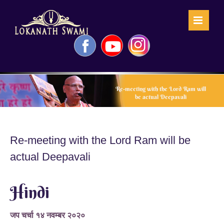
Skip
to
content
Facebook
YouTube
Instagram
Re-meeting with the Lord Ram will
be actual Deepavali
Re-meeting with the Lord Ram will be
actual Deepavali
Hindi
जप चर्चा १४ नवम्बर २०२०