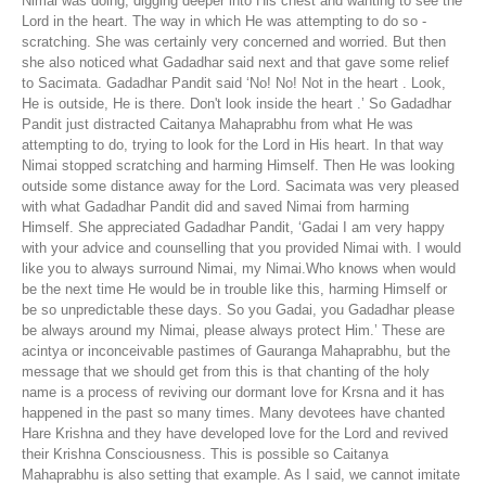
Nimai was doing, digging deeper into His chest and wanting to see the
Lord in the heart. The way in which He was attempting to do so -
scratching. She was certainly very concerned and worried. But then
she also noticed what Gadadhar said next and that gave some relief
to Sacimata. Gadadhar Pandit said ‘No! No! Not in the heart . Look,
He is outside, He is there. Don't look inside the heart .’ So Gadadhar
Pandit just distracted Caitanya Mahaprabhu from what He was
attempting to do, trying to look for the Lord in His heart. In that way
Nimai stopped scratching and harming Himself. Then He was looking
outside some distance away for the Lord. Sacimata was very pleased
with what Gadadhar Pandit did and saved Nimai from harming
Himself. She appreciated Gadadhar Pandit, ‘Gadai I am very happy
with your advice and counselling that you provided Nimai with. I would
like you to always surround Nimai, my Nimai.Who knows when would
be the next time He would be in trouble like this, harming Himself or
be so unpredictable these days. So you Gadai, you Gadadhar please
be always around my Nimai, please always protect Him.’ These are
acintya or inconceivable pastimes of Gauranga Mahaprabhu, but the
message that we should get from this is that chanting of the holy
name is a process of reviving our dormant love for Krsna and it has
happened in the past so many times. Many devotees have chanted
Hare Krishna and they have developed love for the Lord and revived
their Krishna Consciousness. This is possible so Caitanya
Mahaprabhu is also setting that example. As I said, we cannot imitate