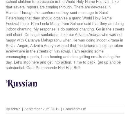
school children to participate in the World Holy Name Festival. Like
that several reports are coming through. There are devotees in
Russia. Through this conference they sent message to Saint
Petersburg that they should organise a grand World Holy Name
Festival there. Ram Leela Mataji from Solapur said that they are doing
indoor chanting. My response is do outdoor chanting. Go in the streets
and chant. Do nagar sankirtana. Like our Advaita Acarya who was not
happy with Caitanya Mahaprabhu when He was doing indoor kirtana in
Srivas Angan, Advaita Acarya wanted that the kirtana should be taken
everywhere in the streets of Navadwip. I am reading some
encouraging reports, I am hearing and also getting emails during the
day. Let’s stop here and get into action. Time to pack, get up and be
substantial. Gaur Premanande Hari Hari Bol!
Russian
on
By
admin
|
September 20th, 2019
|
Comments Off
Be
the
Distributor
of