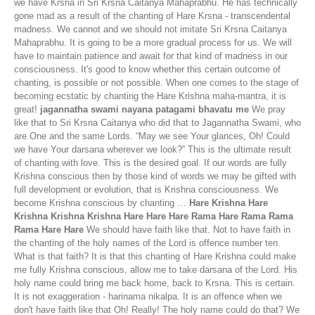
we have Krsna in Sri Krsna Caitanya Mahaprabhu. He has technically
gone mad as a result of the chanting of Hare Krsna - transcendental
madness. We cannot and we should not imitate Sri Krsna Caitanya
Mahaprabhu. It is going to be a more gradual process for us. We will
have to maintain patience and await for that kind of madness in our
consciousness. It's good to know whether this certain outcome of
chanting, is possible or not possible. When one comes to the stage of
becoming ecstatic by chanting the Hare Krishna maha-mantra, it is
great!
jagannatha swami nayana patagami bhavatu me
We pray
like that to Sri Krsna Caitanya who did that to Jagannatha Swami, who
are One and the same Lords. “May we see Your glances, Oh! Could
we have Your darsana wherever we look?” This is the ultimate result
of chanting with love. This is the desired goal. If our words are fully
Krishna conscious then by those kind of words we may be gifted with
full development or evolution, that is Krishna consciousness. We
become Krishna conscious by chanting …
Hare Krishna Hare
Krishna Krishna Krishna Hare Hare Hare Rama Hare Rama Rama
Rama Hare Hare
We should have faith like that. Not to have faith in
the chanting of the holy names of the Lord is offence number ten.
What is that faith? It is that this chanting of Hare Krishna could make
me fully Krishna conscious, allow me to take darsana of the Lord. His
holy name could bring me back home, back to Krsna. This is certain.
It is not exaggeration - harinama nikalpa. It is an offence when we
don't have faith like that Oh! Really! The holy name could do that? We