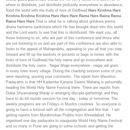
where to distribute, just distribute profusely everywhere in abundance,
flood the world with the fruits of love of Godhead
Hare Krishna Hare
Krishna Krishna Krishna Hare Hare Hare Rama Hare Rama Rama
Rama Hare Hare
That is what he is talking about golokera prema
dhana harinama sankirtana which He has brought down into this world
and the Lord wants to see that this is distributed. We want you, all
those listening to us, who are part of this conference and those who
are not listening to us and are part of this conference are also able to
listen to the appeal of Mahaprabhu, appealing to you all that you step
forward and fill up the baskets or pockets or bags or lorries with the
fruits of love of Godhead,the holy name and go everywhere and
distribute the holy name . Nagar bhaje everywhere - nagar adi gram -
in every town every village. During the chanting session some of you
were reporting, posting your comments. The report from Mauritius
Padayatris is that HH Kadamba Kanana Swami Maharaj is personally
heading the World Holy Name Festival there. There are reports from
Dubai Shyamalangi Mataji is arranging disciple gatherings and they
have to do 64 rounds session for one day - today or tomorrow. The
weekly programs are on Fridays in Muslim countries. So everyone is
going to have a festival with all the congregation and like that . I am
getting reports from Muralimohan Prabhu from Ahmedabad. He
organised one day padayatra to inaugurate World Holy Name Festival
and so many in Pune are going to some schools and getting the