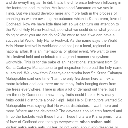
and do everything as He did, that's the difference between following in
the footsteps and imitation. Anukaran and Anusaran as we say in
Hindi. But we should develop more and more faith in the process of
chanting as we are awaiting the outcome which is Krsna prem, love of
Godhead. Now we have little time left so we can turn our attention to
the World Holy Name Festival, see what we could do or what you are
doing or what you are not doing? We want to see if we can have a
successful World Holy Name Festival. As the name says the World
Holy Name festival is worldwide and not just a local, regional or
national affair. It is an international or global event. We want to see
this festival held and celebrated in a grand manner everywhere
worldwide. This is for the sake of an inspirational statement from Sri
Krsna Caitanya Mahaprabhu to get inspiration to spread the holy name
all around. We know from Caitanya-caritamrita how Sri Krsna Caitanya
Mahaprabhu said one time "I am the only Gardener here ami ekla
matra kalakar and look there are so many fruits hanging down from
the trees everywhere. There is also a lot of demand out there, but I
am the only Gardener so how many fruits could I take. How many
fruits could I distribute alone? Help! Help! Help! Distributors wanted.So
Mahaprabhu was saying that He wants distributors. I want more and
more. Where are the devotees? The devotees should step forward and
fill up the baskets with these fruits. These fruits are Krsna prem, fruits
of love of Godhead and then go everywhere.
sthan asthan nahi
vichar patra patra nahi vichar
Do not worry about who deserves or