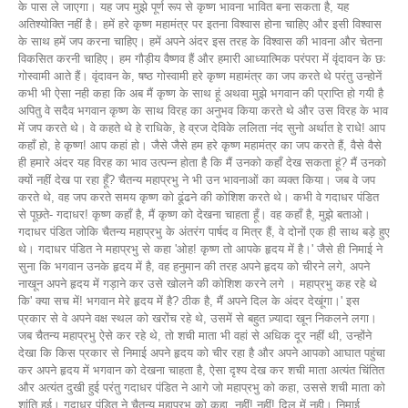
के पास ले जाएगा। यह जप मुझे पूर्ण रूप से कृष्ण भावना भावित बना सकता है, यह
अतिश्योक्ति नहीं है। हमें हरे कृष्ण महामंत्र पर इतना विश्वास होना चाहिए और इसी विश्वास
के साथ हमें जप करना चाहिए। हमें अपने अंदर इस तरह के विश्वास की भावना और चेतना
विकसित करनी चाहिए। हम गौड़ीय वैष्णव हैं और हमारी आध्यात्मिक परंपरा में वृंदावन के छः
गोस्वामी आते हैं। वृंदावन के, षष्ठ गोस्वामी हरे कृष्ण महामंत्र का जप करते थे परंतु उन्होनें
कभी भी ऐसा नही कहा कि अब मैं कृष्ण के साथ हूं अथवा मुझे भगवान की प्राप्ति हो गयी है
अपितु वे सदैव भगवान कृष्ण के साथ विरह का अनुभव किया करते थे और उस विरह के भाव
में जप करते थे। वे कहते थे हे राधिके, हे व्रज देविके ललिता नंद सुनो अर्थात हे राधे! आप
कहाँ हो, हे कृष्ण! आप कहां हो। जैसे जैसे हम हरे कृष्ण महामंत्र का जप करते हैं, वैसे वैसे
ही हमारे अंदर यह विरह का भाव उत्पन्न होता है कि मैं उनको कहाँ देख सकता हूं? मैं उनको
क्यों नहीं देख पा रहा हूँ? चैतन्य महाप्रभु ने भी उन भावनाओं का व्यक्त किया। जब वे जप
करते थे, वह जप करते समय कृष्ण को ढूंढने की कोशिश करते थे। कभी वे गदाधर पंडित
से पूछते- गदाधर! कृष्ण कहाँ है, मैं कृष्ण को देखना चाहता हूँ। वह कहाँ है, मुझे बताओ।
गदाधर पंडित जोकि चैतन्य महाप्रभु के अंतरंग पार्षद व मित्र हैं, वे दोनों एक ही साथ बड़े हुए
थे। गदाधर पंडित ने महाप्रभु से कहा 'ओह! कृष्ण तो आपके हृदय में है।' जैसे ही निमाई ने
सुना कि भगवान उनके हृदय में है, वह हनुमान की तरह अपने हृदय को चीरने लगे, अपने
नाखून अपने हृदय में गड़ाने कर उसे खोलने की कोशिश करने लगे । महाप्रभु कह रहे थे
कि' क्या सच में! भगवान मेरे हृदय में है? ठीक है, मैं अपने दिल के अंदर देखूंगा।' इस
प्रकार से वे अपने वक्ष स्थल को खरोंच रहे थे, उसमें से बहुत ज़्यादा खून निकलने लगा।
जब चैतन्य महाप्रभु ऐसे कर रहे थे, तो शची माता भी वहां से अधिक दूर नहीं थी, उन्होंने
देखा कि किस प्रकार से निमाई अपने हृदय को चीर रहा है और अपने आपको आघात पहुंचा
कर अपने हृदय में भगवान को देखना चाहता है, ऐसा दृश्य देख कर शची माता अत्यंत चिंतित
और अत्यंत दुखी हुई परंतु गदाधर पंडित ने आगे जो महाप्रभु को कहा, उससे शची माता को
शांति हुई। गदाधर पंडित ने चैतन्य महाप्रभु को कहा, नहीं! नहीं! दिल में नही। निमाई,