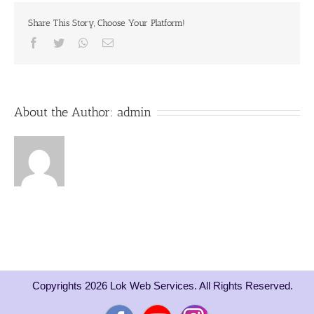
the
Share This Story, Choose Your Platform!
Holy
Name
Facebook
Twitter
Whatsapp
Email
20th
September
2019
About the Author:
admin
Copyrights 2026 Lok Web Services. All Rights Reserved.