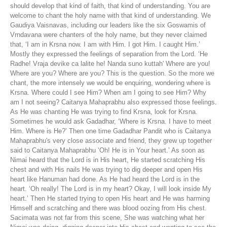
should develop that kind of faith, that kind of understanding. You are
welcome to chant the holy name with that kind of understanding. We
Gaudiya Vaisnavas, including our leaders like the six Goswamis of
Vrndavana were chanters of the holy name, but they never claimed
that, ‘I am in Krsna now. I am with Him. I got Him. I caught Him.’
Mostly they expressed the feelings of separation from the Lord. ‘He
Radhe! Vraja devike ca lalite he! Nanda suno kuttah' Where are you!
Where are you? Where are you? This is the question. So the more we
chant, the more intensely we would be enquiring, wondering where is
Krsna. Where could I see Him? When am I going to see Him? Why
am I not seeing? Caitanya Mahaprabhu also expressed those feelings.
As He was chanting He was trying to find Krsna, look for Krsna.
Sometimes he would ask Gadadhar, ‘Where is Krsna. I have to meet
Him. Where is He?’ Then one time Gadadhar Pandit who is Caitanya
Mahaprabhu's very close associate and friend, they grew up together
said to Caitanya Mahaprabhu ‘Oh! He is in Your heart.’ As soon as
Nimai heard that the Lord is in His heart, He started scratching His
chest and with His nails He was trying to dig deeper and open His
heart like Hanuman had done. As He had heard the Lord is in the
heart. ‘Oh really! The Lord is in my heart? Okay, I will look inside My
heart.’ Then He started trying to open His heart and He was harming
Himself and scratching and there was blood oozing from His chest.
Sacimata was not far from this scene, She was watching what her