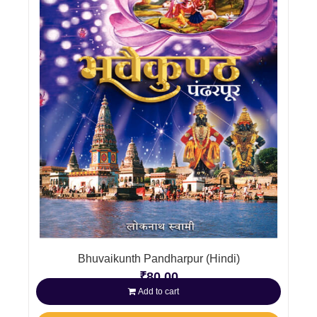
Bhuvaikunth Pandharpur (Hindi)
₹
80.00
Add to cart