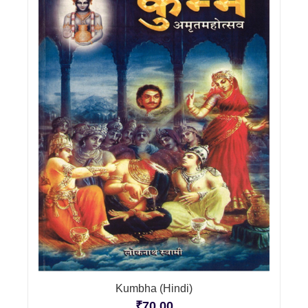
Kumbha (Hindi)
₹
70.00