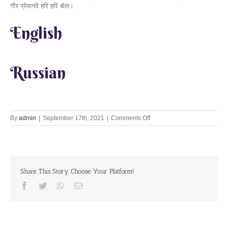
English
Russian
on
By
admin
|
September 17th, 2021
|
Comments Off
Lets
Chant
Together
17th
Sept
Share This Story, Choose Your Platform!
2023
Facebook
Twitter
Whatsapp
Email