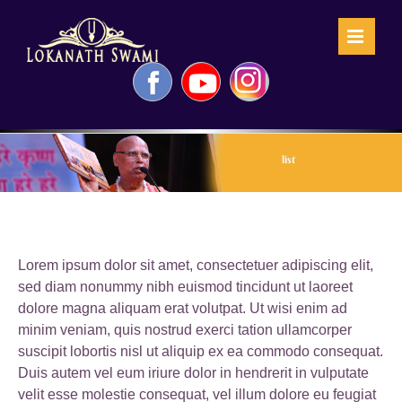
Skip
to
content
Facebook
YouTube
Instagram
list
Lorem ipsum dolor sit amet, consectetuer adipiscing elit,
sed diam nonummy nibh euismod tincidunt ut laoreet
dolore magna aliquam erat volutpat. Ut wisi enim ad
minim veniam, quis nostrud exerci tation ullamcorper
suscipit lobortis nisl ut aliquip ex ea commodo consequat.
Duis autem vel eum iriure dolor in hendrerit in vulputate
velit esse molestie consequat, vel illum dolore eu feugiat