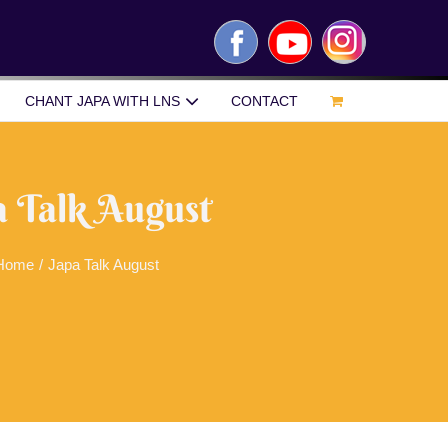
Facebook
YouTube
Instagram
CHANT JAPA WITH LNS
CONTACT
a Talk August
Home
/
Japa Talk August