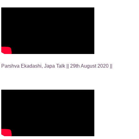
Parshva Ekadashi, Japa Talk || 29th August 2020 ||