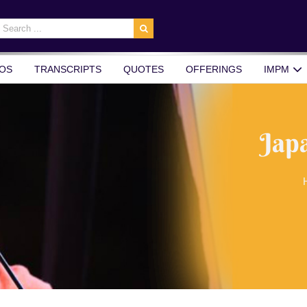
earch
r:
OS
TRANSCRIPTS
QUOTES
OFFERINGS
IMPM
Jap