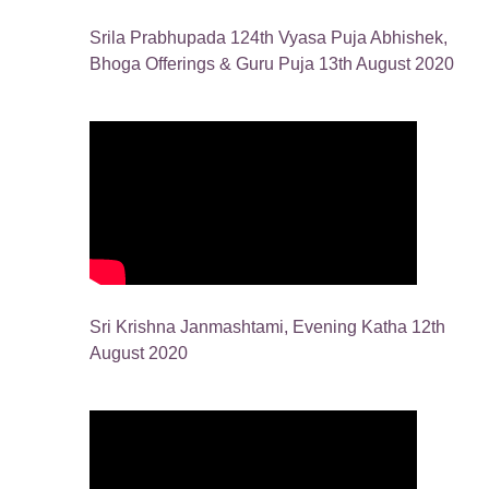
Srila Prabhupada 124th Vyasa Puja Abhishek,
Bhoga Offerings & Guru Puja 13th August 2020
Sri Krishna Janmashtami, Evening Katha 12th
August 2020