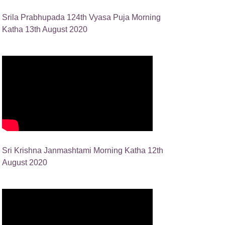
Srila Prabhupada 124th Vyasa Puja Morning
Katha 13th August 2020
Sri Krishna Janmashtami Morning Katha 12th
August 2020