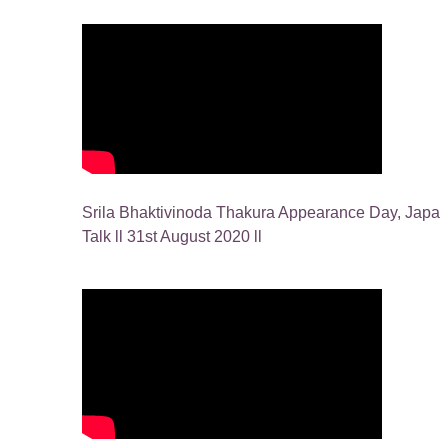
Srila Bhaktivinoda Thakura Appearance Day, Japa
Talk ll 31st August 2020 ll