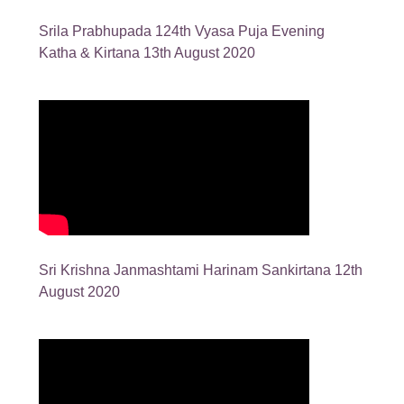
Srila Prabhupada 124th Vyasa Puja Evening
Katha & Kirtana 13th August 2020
Sri Krishna Janmashtami Harinam Sankirtana 12th
August 2020