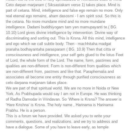
Ceto darpan marjanam ( Siksastakam verse 1) takes place. Mind is
part of cetana. Mind, intelligence and false ego remain no more. Only
real eternal ego remains, aham dasosmi - I am spirit soul. So this is
the cetana. No more mundane mind and no more mundane
intelligence. Dadami buddhiyogam tam yen mamupayanti te.( BG.
10.10) Lord gives divine intelligence by intervention. Divine way of
discriminating and sorting out. This is Krsna. All this mind, intelligence
and ego which we call subtle body. Then - machhitaha madgat
pranaha bodhayantaha parasparam ( BG. 10.9) Then that citta or
consciousness and intelligence, your self gets glued to the lotus Feet
of Lord, the whole form of the Lord. The name, form, pastimes and
qualities are non-different. Form is non-different from qualities which
are non-different from, pastmes and like that. Paraphernalia and
associates all become one entity through purified consciousness as
ceto darpana marjanam takes place.
We are part of that spiritual world. We are no more in Noida or New
York. As Prabhupada would say I am not in Europe. He was thinking
of Radha Damodar in Vrindavan. So ‘Where is Krsna? The answer is
‘Hare Krishna’ is Krsna. The holy name , Harinama is Harinama
Prabhu. He is a person.
This is a forum we have provided. We asked you to write your
comments, questions, and realizations. and we try to address and
have a dialogue. Some of you have to leave early, as temple