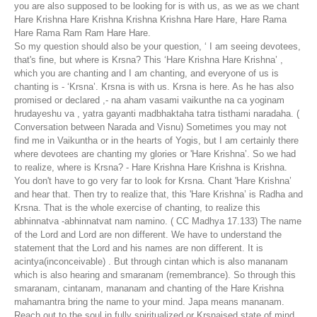
you are also supposed to be looking for is with us, as we as we chant
Hare Krishna Hare Krishna Krishna Krishna Hare Hare, Hare Rama
Hare Rama Ram Ram Hare Hare.
So my question should also be your question, ‘ I am seeing devotees,
that's fine, but where is Krsna? This ‘Hare Krishna Hare Krishna’ ,
which you are chanting and I am chanting, and everyone of us is
chanting is - ‘Krsna’. Krsna is with us. Krsna is here. As he has also
promised or declared ,- na aham vasami vaikunthe na ca yoginam
hrudayeshu va , yatra gayanti madbhaktaha tatra tisthami naradaha. (
Conversation between Narada and Visnu) Sometimes you may not
find me in Vaikuntha or in the hearts of Yogis, but I am certainly there
where devotees are chanting my glories or 'Hare Krishna’. So we had
to realize, where is Krsna? - Hare Krishna Hare Krishna is Krishna.
You don't have to go very far to look for Krsna. Chant 'Hare Krishna’
and hear that. Then try to realize that, this 'Hare Krishna’ is Radha and
Krsna. That is the whole exercise of chanting, to realize this
abhinnatva -abhinnatvat nam namino. ( CC Madhya 17.133) The name
of the Lord and Lord are non different. We have to understand the
statement that the Lord and his names are non different. It is
acintya(inconceivable) . But through cintan which is also mananam
which is also hearing and smaranam (remembrance). So through this
smaranam, cintanam, mananam and chanting of the Hare Krishna
mahamantra bring the name to your mind. Japa means mananam.
Reach out to the soul in fully spiritualized or Krsnaised state of mind