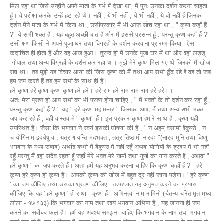
मिल रहा था जिसे उन्होंने अपने माता के गर्भ में देखा था, मैं पुनः उनका दर्शन करना चाहता
हूँ। वे परीक्षा करके उन्हें हटा रहे थे। नहीं , ये भी नहीं , ये भी नहीं , ये वो नहीं हैं जिनका
दर्शन मैंने माता के गर्भ में किया था , उसीप्रकार मैं भी आज सोच रहा था , " कृष्ण कहाँ हैं
?" ये सभी भक्त हैं , यह बहुत अच्छी बात हैं और मैं इससे प्रसन्न हूँ , परन्तु कृष्ण कहाँ हैं ?'
उसी क्षण किसी ने अपने पूजा घर तथा विग्रहों के दर्शन करवाना प्रारम्भ किया , ऐसा
कदाचित ही होता हैं और वह आज हुआ। तुरन्त ही मैं उनके पूजा घर में था और वहां लड्डू
-गोपाल तथा अन्य विग्रहों के दर्शन कर रहा था। मुझे मेरे कृष्ण मिल गए थे जिनको मैं खोज
रहा था। तब मुझे यह विचार आया की जिस कृष्ण को मैं तथा आप सभी ढूँढ रहे हैं वह तो जब
हम जप करते हैं तब हम सभी के साथ ही हैं।
हरे कृष्ण हरे कृष्ण कृष्ण कृष्ण हरे हरे। हरे राम हरे राम राम राम हरे हरे।।
अतः मेरा प्रश्न ही आप सभी का भी प्रश्न होना चाहिए , " मैं भक्तों के तो दर्शन कर रहा हूँ ,
परन्तु कृष्ण कहाँ हैं ? " यह " हरे कृष्ण महामन्त्र " जिसका आप, मैं तथा अन्य सभी भक्त
जप कर रहे हैं , वही वास्तव में " कृष्ण" हैं। इस प्रकार कृष्ण हमारे साथ हैं , कृष्ण यही
उपस्थित हैं। जैसा कि भगवान ने स्वयं इसकी घोषणा की हैं , " न अहम् वसामी वैकुण्ठे , न
च योगिनाम हृदयेषु व , यत्र गायन्ति मदभक्त , तत्र तिष्ठामी नारदः "(नारद मुनि तथा विष्णु
भगवान के मध्य संवाद) अर्थात कभी मैं वैकुण्ठ में नहीं रहूँ अथवा योगियों के ह्रदय में भी नहीं
रहूँ परन्तु मैं वहां सदैव रहता हूँ जहाँ मेरे भक्त मेरे नामों तथा गुणों का गान करते हैं , अथवा "
हरे कृष्ण " का जप करते हैं। अतः हमें यह अनुभव करना चाहिए कि कृष्ण कहाँ हैं ? - हरे
कृष्ण हरे कृष्ण ही कृष्ण हैं। आपको कृष्ण की खोज में बहुत दूर नहीं जाना पड़ेगा। ' हरे कृष्ण
' का जप कीजिए तथा उसका श्रवण कीजिए , तत्पश्चात यह अनुभव करने का प्रयास
कीजिए कि यह ' हरे कृष्ण ' ही राधा - कृष्ण हैं। अभिनत्वा नाम नामिनो (चैतन्य चरितामृत मध्य
लीला - १७.१३३) कि भगवान का नाम तथा स्वयं भगवान अभिन्न हैं , यह जानना ही जप
करने का सर्वोच्च फल हैं। हमें यह अवश्य समझना चाहिए कि भगवान के नाम तथा भगवान