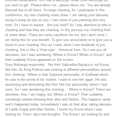
Krishna mahamantra. Isn't that a blessing? What more blessings do
you wish to get. ‘Please bless me , please bless me.’ You are already
blessed due to all these. So keep chanting. As I participate in this
conference, my own chanting slows down. I am taking your darsana,
trying to keep an eye on you. I see some of you yawning and very
tired. So I have to inquire, ‘ Are you tired?’ As I pay attention to who is
chanting and how they are chanting. In this process my chanting kind
of slows down. There are some sacrifices for me, but I don't mind. I
am doing this for your benefit. To give you association or to give you a
boost in your chanting. Also as I said, when I see hundreds of you
chanting, this is like a 'Virat-rupa’ - Universal form. So I see you all
devotees, but I was wondering ‘Where is Krsna? Where is Krsna?’ and
then suddenly Krsna appeared on the screen.
Guru Maharaja responded, ‘ Not this! Vaikuntha-Nayaka is not Krsna.
Not this, As King Pariksit was looking at different personalities around
him, thinking - Where is that Supreme personality of Godhead whom
he saw in the womb of his mother. I want to see him again. He was
examining and eliminating Not this! Not this personality whom I had
seen. So I was wondering this morning , ‘ Where is Krsna?’ These are
devotees, fine, I am happy, but 'Where is Krsna?’ Then suddenly
somebody started showing their altar and Deities. This happens rarely
and it happened today. Immediately I was at their altar, taking darsana
of Laddu Gopal and other Deities. I found my Krsna whom I was
looking for. Then I also had thoughts. The Krsna I am looking for and