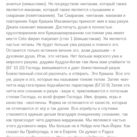
ачинтья (немыслимо). Но посредством чинтанам, который также
является мананам, который также является слушанием и
смаранам (помятованием). Так Смаранам, чинтанам, мананам и
повторение Харе Кришна Махамантры приносят имя в ваш разум.
Джапа означает мананам. Достигнуть души в полностью
одухотворенном или Кришнаизированном состоянии ума имеет
место Ceto darpan marjanam (стих 1 Шикшастакам). Ум является
частью четаны. Не будет больше ума разума и ложного эго.
Останется только истинное вечное эго, ахам дашошми - я
духовная душа. Итак, это четана. Нет больше мирского ума и
мирского разума. дадами буддхи-йогам там йена мам упайанти те
(БГ 10.10) Господь вмешивается и дает божественный разум.
Божественный способ различать и отбирать. Это Кришна. Все это
ум, разум и эго, которые мы называем тонким телом. Затем -мач-
читта мад-гата-прана бодхайантах параспарам (БГ10.9) Затем эта
читта или сознание и разум - ваше я, приклеиваются к лотосным
стопам Господа, ко всей форме Господа. Имя, форма, игры и
качества - неотличны. Форма не отличается от качеств, которые
не отличаются от игр и так далее. Все атрибуты и спутники
становятся единым целым благодаря очищенному сознанию, так
как происходит чето дарпана марджанам. Мы являемся частью
этого духовного мира. Мы больше не в Нойде или Нью-Йорке. Как
сказал бы Прабхупада, я не в Европе. Он думал о Радха