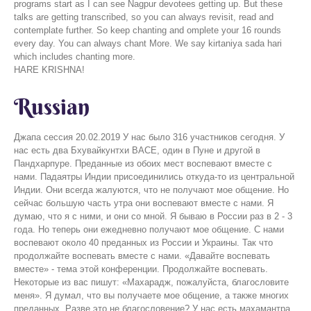
programs start as I can see Nagpur devotees getting up. But these
talks are getting transcribed, so you can always revisit, read and
contemplate further. So keep chanting and omplete your 16 rounds
every day. You can always chant More. We say kirtaniya sada hari
which includes chanting more.
HARE KRISHNA!
Russian
Джапа сессия 20.02.2019 У нас было 316 участников сегодня. У
нас есть два Бхувайкунтхи ВАСЕ, один в Пуне и другой в
Пандхарпуре. Преданные из обоих мест воспевают вместе с
нами. Падаятры Индии присоединились откуда-то из центральной
Индии. Они всегда жалуются, что не получают мое общение. Но
сейчас большую часть утра они воспевают вместе с нами. Я
думаю, что я с ними, и они со мной. Я бываю в России раз в 2 - 3
года. Но теперь они ежедневно получают мое общение. С нами
воспевают около 40 преданных из России и Украины. Так что
продолжайте воспевать вместе с нами. «Давайте воспевать
вместе» - тема этой конференции. Продолжайте воспевать.
Некоторые из вас пишут: «Махарадж, пожалуйста, благословите
меня». Я думал, что вы получаете мое общение, а также многих
преданных. Разве это не благословение? У нас есть махамантра,