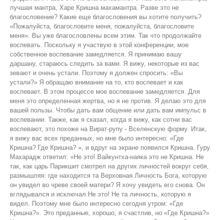
лучшая мантра, Харе Кришна махамантра. Разве это не
благословение? Какие еще благословения вы хотите получить?
«Пожалуйста, благословите меня, пожалуйста, благословите
меня». Вы уже благословлены всем этим. Так что продолжайте
воспевать. Поскольку я участвую в этой конференции, мое
собственное воспевание замедляется. Я принимаю вашу
даршану, стараюсь следить за вами. Я вижу, некоторые из вас
зевают и очень устали. Поэтому я должен спросить: «Вы
устали?» Я обращаю внимание на то, кто воспевает и как
воспевает. В этом процессе мое воспевание замедляется. Для
меня это определенная жертва, но я не против. Я делаю это для
вашей пользы. Чтобы дать вам общение или дать вам импульс в
воспевании. Также, как я сказал, когда я вижу, как сотни вас
воспевают, это похоже на Вират-рупу - Вселенскую форму. Итак,
я вижу вас всех преданных, но мне было интересно: «Где
Кришна? Где Кришна? », и вдруг на экране появился Кришна. Гуру
Махарадж ответил: «Не это! Вайкунтха-наяка это не Кришна. Не
так, как царь Парикшит смотрел на других личностей вокруг себя,
размышляя: где находится та Верховная Личность Бога, которую
он увидел во чреве своей матери? Я хочу увидеть его снова. Он
вглядывался и исключал Не это! Не та личность, которую я
видел. Поэтому мне было интересно сегодня утром: «Где
Кришна?». Это преданные, хорошо, я счастлив, но «Где Кришна?»