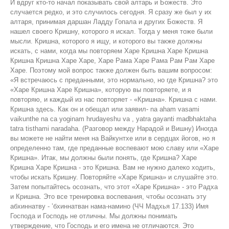
И вдруг кто-то начал показывать свой алтарь и Божеств. Это
случается редко, и это случилось сегодня. Я сразу же был у их
алтаря, принимая даршан Ладду Гопала и других Божеств. Я
нашел своего Кришну, которого я искал. Тогда у меня тоже были
мысли. Кришна, которого я ищу, и которого вы также должны
искать, с нами, когда мы повторяем Харе Кришна Харе Кришна
Кришна Кришна Харе Харе, Харе Рама Харе Рама Рам Рам Харе
Харе. Поэтому мой вопрос также должен быть вашим вопросом:
«Я встречаюсь с преданными, это нормально, но где Кришна? это
«Харе Кришна Харе Кришна», которую вы повторяете, и я
повторяю, и каждый из нас повторяет - «Кришна». Кришна с нами.
Кришна здесь. Как он и обещал или заявил- na aham vasami
vaikunthe na ca yoginam hrudayeshu va , yatra gayanti madbhaktaha
tatra tisthami naradaha. (Разговор между Нарадой и Вишну) Иногда
вы можете не найти меня на Вайкунтхе или в сердцах йогов, но я
определенно там, где преданные воспевают мою славу или «Харе
Кришна». Итак, мы должны были понять, где Кришна? Харе
Кришна Харе Кришна - это Кришна. Вам не нужно далеко ходить,
чтобы искать Кришну. Повторяйте «Харе Кришна» и слушайте это.
Затем попытайтесь осознать, что этот «Харе Кришна» - это Радха
и Кришна. Это все тренировка воспевания, чтобы осознать эту
абхиннатву - ’бхиннатван нама-намино (ЧЧ Мадхья 17.133) Имя
Господа и Господь не отличны. Мы должны понимать
утверждение, что Господь и его имена не отличаются. Это