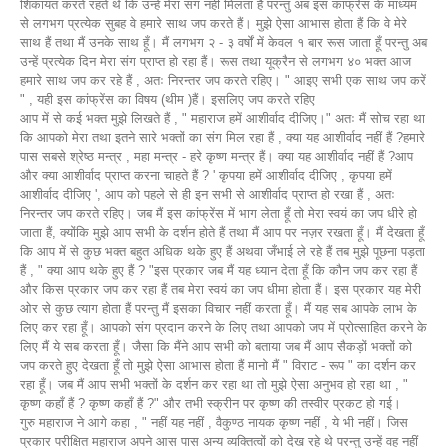
शिकायत करते रहते थे कि उन्हें मेरा संग नहीं मिलता हैं परन्तु अब इस कांफ्रेंस के माध्यम
से लगभग प्रत्येक सुबह वे हमारे साथ जप करते हैं। मुझे ऐसा आभास होता हैं कि वे मेरे
साथ हैं तथा मैं उनके साथ हूँ। मैं लगभग २ - ३ वर्षों में केवल १ बार रूस जाता हूँ परन्तु अब
उन्हें प्रत्येक दिन मेरा संग प्राप्त हो रहा हैं। रूस तथा यूक्रैन से लगभग ४० भक्त आज
हमारे साथ जप कर रहे हैं , अतः निरन्तर जप करते रहिए। " आइए सभी एक साथ जप करें
" , यही इस कांफ्रेंस का विषय (थीम )हैं। इसलिए जप करते रहिए
आप में से कई भक्त मुझे लिखते हैं , " महाराज हमें आशीर्वाद दीजिए।" अतः मैं सोच रहा था
कि आपको मेरा तथा इतने सारे भक्तों का संग मिल रहा हैं , क्या यह आशीर्वाद नहीं हैं ?हमारे
पास सबसे श्रेष्ठ मन्त्र , महा मन्त्र - हरे कृष्ण मन्त्र हैं। क्या यह आशीर्वाद नहीं हैं ?आप
और क्या आशीर्वाद प्राप्त करना चाहते हैं ? ' कृपया हमें आशीर्वाद दीजिए , कृपया हमें
आशीर्वाद दीजिए ', आप को पहले से ही इन सभी से आशीर्वाद प्राप्त हो रखा हैं , अतः
निरन्तर जप करते रहिए। जब मैं इस कांफ्रेंस में भाग लेता हूँ तो मेरा स्वयं का जप धीरे हो
जाता हैं, क्योंकि मुझे आप सभी के दर्शन होते हैं तथा मैं आप पर नज़र रखता हूँ। मैं देखता हूँ
कि आप में से कुछ भक्त बहुत अधिक थके हुए हैं अथवा जँभाई ले रहे हैं तब मुझे पूछना पड़ता
हैं , " क्या आप थके हुए हैं ? "इस प्रकार जब मैं यह ध्यान देता हूँ कि कौन जप कर रहा हैं
और किस प्रकार जप कर रहा हैं तब मेरा स्वयं का जप धीमा होता हैं। इस प्रकार यह मेरी
ओर से कुछ त्याग होता हैं परन्तु मैं इसका विचार नहीं करता हूँ। मैं यह सब आपके लाभ के
लिए कर रहा हूँ। आपको संग प्रदान करने के लिए तथा आपको जप में प्रोत्साहित करने के
लिए मैं ये सब करता हूँ। जैसा कि मैंने आप सभी को बताया जब मैं आप सैकड़ों भक्तों को
जप करते हुए देखता हूँ तो मुझे ऐसा आभास होता हैं मानो मैं " विराट - रूप " का दर्शन कर
रहा हूँ। जब मैं आप सभी भक्तों के दर्शन कर रहा था तो मुझे ऐसा अनुभव हो रहा था , "
कृष्ण कहाँ हैं ? कृष्ण कहाँ हैं ?" और तभी स्क्रीन पर कृष्ण की तस्वीर प्रकट हो गई।
गुरु महाराज ने आगे कहा , " नहीं यह नहीं , वैकुण्ठ नायक कृष्ण नहीं , ये भी नहीं। जिस
प्रकार परीक्षित महाराज अपने आस पास अन्य व्यक्तित्वों को देख रहे थे परन्तु उन्हें वह नहीं