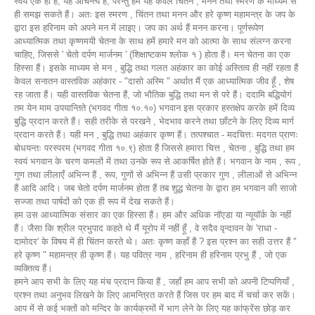
स्वयं एक ही हैं, यह अचिन्त्य हैं, परन्तु हम यह केवल चिंतन , मनन तथा स्मरण के माध्यम से
ही समझ सकते हैं। अतः इस स्मरण , चिंतन तथा मनन और हरे कृष्ण महामन्त्र के जप के
द्वारा इस हरिनाम को अपने मन में लाइए। जप का अर्थ हैं मनन करना। पूर्णरूपेण
आध्यात्मिक तथा कृष्णमयी चेतना के साथ हमें हमारे मन को आत्मा के साथ संलग्न करना
चाहिए, जिससे ' चेतो दर्पण मार्जनम ' (शिक्षाष्टकम श्लोक १ ) होता हैं। मन चेतना का एक
हिस्सा हैं। इसके माध्यम से मन , बुद्धि तथा गलत अहंकार का कोई अस्तित्व ही नहीं रहता हैं
केवल सनातन वास्तविक अहंकार - "दासो अस्मि " अर्थात मैं एक आध्यात्मिक जीव हूँ , शेष
रह जाता हैं। यही वास्तविक चेतना हैं, जो भौतिक बुद्धि तथा मन से परे हैं। ददामि बद्धियोगं
तम येन माम उपयान्तिते (भगवद गीता १०.१०) भगवान इस प्रकार हस्तक्षेप करके हमें दिव्य
बुद्धि प्रदान करते हैं। सही तरीके से परखने , भेदभाव करने तथा छाँटने के लिए दिव्य मार्ग
प्रदान करते हैं। यही मन , बुद्धि तथा अहंकार कृष्ण हैं। तत्पश्चात - मदचित्तः मदगत प्राणः
बोधयन्तः परस्परम (भगवद गीता १०.९) होता हैं जिससे हमारा चित्त , चेतना , बुद्धि तथा हम
स्वयं भगवान के चरण कमलों में तथा उनके रूप से आकर्षित होते हैं। भगवान के नाम , रूप ,
गुण तथा लीलाएँ अभिन्न हैं , रूप, गुणों से अभिन्न हैं उसी प्रकार गुण , लीलाओं से अभिन्न
हैं आदि आदि। जब चेतो दर्पण मार्जनम होता हैं तब शुद्ध चेतना के द्वारा हम भगवान की साजो
सज्जा तथा पार्षदों को एक ही रूप में देख सकते हैं।
हम उस आध्यात्मिक संसार का एक हिस्सा हैं। हम और अधिक नॉएडा या न्यूयॉर्क के नहीं
हैं। जैसा कि श्रील प्रभुपाद कहते थे मैं यूरोप में नहीं हूँ , वे सदैव वृन्दावन के 'राधा -
दामोदर' के विषय में ही चिंतन करते थे। अतः कृष्ण कहाँ हैं ? इस प्रश्न का सही उत्तर हैं "
हरे कृष्ण " महामन्त्र ही कृष्ण हैं। यह पवित्र नाम , हरिनाम ही हरिनाम प्रभु हैं , जो एक
व्यक्तित्व हैं।
हमने आप सभी के लिए यह मंच प्रदान किया हैं , जहाँ हम आप सभी को अपनी टिप्पणियाँ ,
प्रश्न तथा अनुभव लिखने के लिए आमन्त्रित करते हैं जिस पर हम बाद में चर्चा कर सकें।
आप में से कई भक्तों को मन्दिर के कार्यक्रमों में भाग लेने के लिए यह कांफ्रेंस छोड़ कर