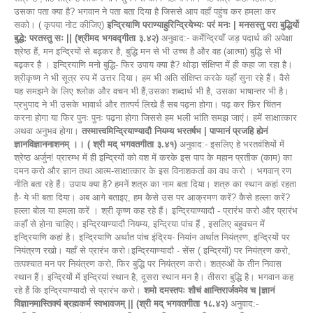
उसका पता क्या है? भगवान ने पता बता दिया है जिससे आप वहाँ पहुंच कर हमला कर
सको। ( कृपया नोट कीजिए)
इन्द्रियाणि पराण्याहुरिन्द्रियेभ्यः परं मनः | मनसस्तु परा बुद्धिर्यो
बुद्धे: परतस्तु सः || (श्रीमद भगवद्गीता ३.४२)
अनुवाद:- कर्मेन्द्रियाँ जड़ पदार्थ की अपेक्षा
श्रेष्ठ हैं, मन इन्द्रियों से बढ़कर है, बुद्धि मन से भी उच्च है और वह (आत्मा) बुद्धि से भी
बढ़कर है । इन्द्रियाणि मनो बुद्धि- फिर उपाय क्या है? थोड़ा संक्षिप्त में ही कहा जा रहा है।
श्रीकृष्ण ने भी सूत्र रुप में उत्तर दिया। हम भी अति संक्षिप्त करके यहाँ सुना रहे हैं। वैसे
यह समझने के लिए श्लोक और वचन भी हैं,उसका शब्दार्थ भी है, उसका भाषान्तर भी है।
प्रभुपाद ने भी उसके भावार्थ और तात्पर्य लिखे हैं सब पढ़ना होगा। पढ़ कर फ़िर चिंतन
करना होगा या फिर पुनः पुनः पढ़ना होगा जिससे हम भली भांति समझ जाएं। हमें साक्षात्कार
अथवा अनुभव होगा।
तस्मात्त्वमिन्द्रियाण्यादौ नियम्य भरतर्षभ | पाप्मानं प्रजहि ह्येनं
ज्ञानविज्ञाननाशनम् ।। ( श्री मद् भगवतगीता ३.४१)
अनुवाद:- इसलिए हे भरतवंशियों में
श्रेष्ठ अर्जुन! प्रारम्भ में ही इन्द्रियों को वश में करके इस पाप के महान प्रतीक (काम) का
दमन करो और ज्ञान तथा आत्म-साक्षात्कार के इस विनाशकर्ता का वध करो । भगवान् रण
नीति बता रहे हैं। उपाय क्या है? हमनें शत्रु का नाम बता दिया। शत्रु का स्थान कहां रहता
है- ये भी बता दिया। अब आगे बताइए, हम कैसे उस पर आक्रमण करें? कैसे हल्ला करें?
हल्ला बोल या हमला करें । श्री कृष्ण कह रहे हैं। इन्द्रियाण्यादौ - प्रारंभ करो और प्रारंभ
कहाँ से होना चाहिए। इन्द्रियाण्यादौ नियम्य, इन्द्रिया पांच हैं , इसलिए बहुवचन में
इन्द्रियाणि कहां है। इन्द्रियाणि अर्थात पांच इंद्रिय- नियांन अर्थात नियंत्रण, इन्द्रियों पर
नियंत्रण रखो। यहाँ से प्रारंभ करो।इन्द्रियाण्यादौ - सेंस ( इन्द्रियों) पर नियंत्रण करो,
तत्पश्चात मन पर नियंत्रण करो, फिर बुद्धि पर नियंत्रण करो। शत्रुओं के तीन निवास
स्थान हैं। इन्द्रियों में इन्द्रियां स्थान है, दूसरा स्थान मन है। तीसरा बुद्धि है। भगवान कह
रहे हैं कि इन्द्रियाण्यादौ से प्रारंभ करो।
शमो दमस्तपः शौचं क्षान्तिरार्जवमेव च |ज्ञानं
विज्ञानमास्तिक्यं ब्रह्मकर्म स्वभावजम् || (श्री मद् भगवतगीता १८.४२)
अनुवाद:-