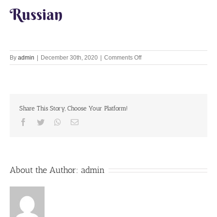
Russian
on
By
admin
|
December 30th, 2020
|
Comments Off
Lust
–
our
hidden
enemy
Share This Story, Choose Your Platform!
Facebook
Twitter
Whatsapp
Email
About the Author:
admin