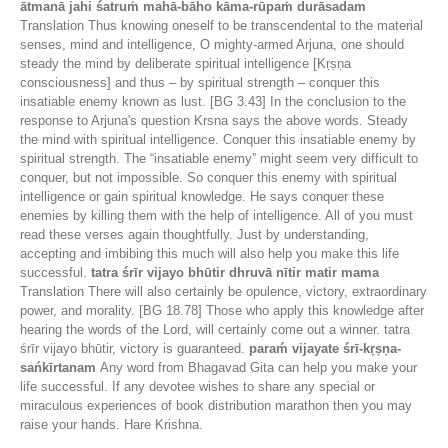
ātmanā jahi śatruṁ mahā-bāho kāma-rūpaṁ durāsadam
Translation Thus knowing oneself to be transcendental to the material
senses, mind and intelligence, O mighty-armed Arjuna, one should
steady the mind by deliberate spiritual intelligence [Kṛṣṇa
consciousness] and thus – by spiritual strength – conquer this
insatiable enemy known as lust. [BG 3.43] In the conclusion to the
response to Arjuna's question Krsna says the above words. Steady
the mind with spiritual intelligence. Conquer this insatiable enemy by
spiritual strength. The “insatiable enemy” might seem very difficult to
conquer, but not impossible. So conquer this enemy with spiritual
intelligence or gain spiritual knowledge. He says conquer these
enemies by killing them with the help of intelligence. All of you must
read these verses again thoughtfully. Just by understanding,
accepting and imbibing this much will also help you make this life
successful.
tatra śrīr vijayo bhūtir dhruvā nītir matir mama
Translation There will also certainly be opulence, victory, extraordinary
power, and morality. [BG 18.78] Those who apply this knowledge after
hearing the words of the Lord, will certainly come out a winner. tatra
śrīr vijayo bhūtir, victory is guaranteed.
paraḿ vijayate śrī-kṛṣṇa-
sańkīrtanam
Any word from Bhagavad Gita can help you make your
life successful. If any devotee wishes to share any special or
miraculous experiences of book distribution marathon then you may
raise your hands. Hare Krishna.