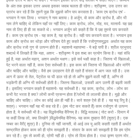
इसके उत्तर में आगे भी कहेंगे। भगवान इसका उत्तर कई श्लोकों में कहते जाएंगे। अध्याय
के अंत तक इसका उत्तर अथवा इसका जवाब चलता ही रहेगा। श्रीकृष्ण, उस उत्तर का
प्रारंभ कर रहे हैं कि तुमनें पूछा कि मुझसे कौन पाप करवाता है। 'काम एष क्रोध एष' -
भगवान ने नाम लिया। भगवान् ने नाम बताया। हे अर्जुन, वो काम और क्रोध है, और भी
नाम लेने चाहिए थे लेकिन यहाँ पर नहीं लिए। काम क्रोध, लोभ, मोह, मद, मात्सर्यं- यह छह
नाम तो लिए ही ही जा सकते थे। भगवान अर्जुन को कहते हैं कि ये छह तुमसे पाप करवाते
हैं। काम एष क्रोध एष - यह काम है, यह क्रोध है। यही पाप करवाने वाला है। भगवान इस
काम और क्रोध का थोड़ा और परिचय देते हुए कहते हैं कि रजोगुणसमुद्भवः अर्थात यह काम
और क्रोध रजो गुण से उत्पन्न होते हैं। महाशनो महापाप्मा - ये बड़े पापी है। श्रील प्रभुपाद
शब्दार्थ में लिखते हैं कि महा, अशन: - श्रीकृष्ण ने इस शब्द का प्रयोग किया है। यहां संधि
हुई है, महा अर्थात महान्, अशन अर्थात भक्षण। इसे सर्व भक्षी कहा है। जितना भी खिलाओ,
पेट भरने वाला नहीं है, काम ऐसा सर्वभक्षी है। इस काम को जितना भी खिलाओ और मांगेंगे
और चाहिए और चाहिए। वैसे हम उदाहरण देते ही रहते हैं संसार में आग जल रही है। उस
आग में ऊपर से तेल, पेट्रोल या घी डाल रहे हो तो अग्नि बुझने वाली नहीं है, अग्नि तो
भड़केगी ही अग्नि भी सर्वभक्षी होती है। जितना खिलाओ, उसकी आग उतनी ही बढ़ती जाती
है। इसलिए भगवान कहते हैं महाशनो- यह सर्वभक्षी है। यह काम, क्रोध, लोभ - लोभ का
कभी पेट भरता है क्या? लोभी कभी प्रसन्न होता है?लोभी तो लालची होता है। मुझे और
चाहिए और चाहिए। लोभ का कोई अंत ही नहीं है। सारे शत्रु ऐसे ही हैं । यह षड् रिपु है (
शत्रु)। भगवान यहाँ यह भी कह रहे हैं। (हम नोट कर सकते हैं) काम रजोगुण से उत्पन्न
होता है, ये सर्वभक्षी भी है। यह विद्धयेनमिह वैरिणम् है। विद्धि मतलब ( नोट करो - दिमाग में
या कहीं लिख लो, क्या लिखोगे )विद्धयेनमिह वैरिणम्- यह काम तुम्हारा वैरी (शुत्र) है। एक
नम्बर का वैरी( शुत्र) है। दुनिया तो नहीं जानती, वो आई लव यू आदि कहती रहती हैं अर्थात
सम्भ्रमित होकर काम को ही प्रेम समझती है। संसार के काम को समझती है कि हम प्रेम
कर रहे हैं। तुम तो कामी हो, प्रेमी नहीं हो। प्रेम तो दिव्य होता है। राधा कृष्ण प्राण मोर...