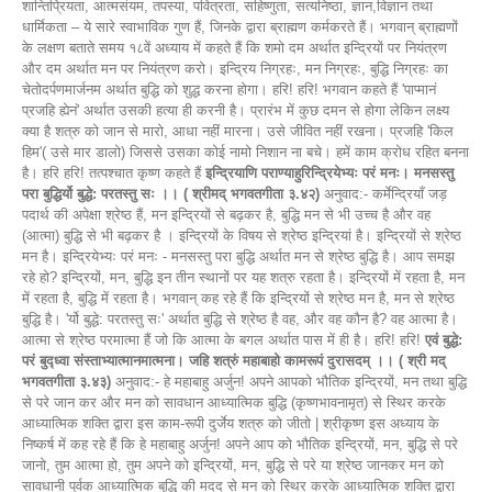
शान्तिप्रियता, आत्मसंयम, तपस्या, पवित्रता, सहिष्णुता, सत्यनिष्ठा, ज्ञान,विज्ञान तथा
धार्मिकता – ये सारे स्वाभाविक गुण हैं, जिनके द्वारा ब्राह्मण कर्मकरते हैं। भगवान् ब्राह्मणों
के लक्षण बताते समय १८वें अध्याय में कहते हैं कि शमो दम अर्थात इन्द्रियों पर नियंत्रण
और दम अर्थात मन पर नियंत्रण करो। इन्द्रिय निग्रहः, मन निग्रहः, बुद्धि निग्रहः का
चेतोदर्पणमार्जनम अर्थात बुद्धि को शुद्ध करना होगा। हरि! हरि! भगवान कहते हैं 'पाप्मानं
प्रजहि ह्येनं' अर्थात उसकी हत्या ही करनी है। प्रारंभ में कुछ दमन से होगा लेकिन लक्ष्य
क्या है शत्रु को जान से मारो, आधा नहीं मारना। उसे जीवित नहीं रखना। प्रजहि 'किल
हिम'( उसे मार डालो) जिससे उसका कोई नामो निशान ना बचे। हमें काम क्रोध रहित बनना
है। हरि हरि! तत्पश्चात कृष्ण कहते हैं
इन्द्रियाणि पराण्याहुरिन्द्रियेभ्यः परं मनः। मनसस्तु
परा बुद्धिर्यो बुद्धे: परतस्तु सः ।। ( श्रीमद् भगवतगीता ३.४२)
अनुवाद:- कर्मेन्द्रियाँ जड़
पदार्थ की अपेक्षा श्रेष्ठ हैं, मन इन्द्रियों से बढ़कर है, बुद्धि मन से भी उच्च है और वह
(आत्मा) बुद्धि से भी बढ़कर है । इन्द्रियों के विषय से श्रेष्ठ इन्द्रियां है। इन्द्रियों से श्रेष्ठ
मन है। इन्द्रियेभ्यः परं मनः - मनसस्तु परा बुद्धि अर्थात मन से श्रेष्ठ बुद्धि है। आप समझ
रहे हो? इन्द्रियों, मन, बुद्धि इन तीन स्थानों पर यह शत्रु रहता है। इन्द्रियों में रहता है, मन
में रहता है, बुद्धि में रहता है। भगवान् कह रहे हैं कि इन्द्रियों से श्रेष्ठ मन है, मन से श्रेष्ठ
बुद्धि है। 'र्यो बुद्धे: परतस्तु सः' अर्थात बुद्धि से श्रेष्ठ है वह, और वह कौन है? वह आत्मा है।
आत्मा से श्रेष्ठ परमात्मा हैं जो कि आत्मा के बगल अर्थात पास में ही है। हरि! हरि!
एवं बुद्धे:
परं बुद्ध्वा संस्ताभ्यात्मानमात्मना। जहि शत्रुं महाबाहो कामरूपं दुरासदम् ।। ( श्री मद्
भगवतगीता ३.४३)
अनुवाद:- हे महाबाहु अर्जुन! अपने आपको भौतिक इन्द्रियों, मन तथा बुद्धि
से परे जान कर और मन को सावधान आध्यात्मिक बुद्धि (कृष्णभावनामृत) से स्थिर करके
आध्यात्मिक शक्ति द्वारा इस काम-रूपी दुर्जेय शत्रु को जीतो | श्रीकृष्ण इस अध्याय के
निष्कर्ष में कह रहे हैं कि हे महाबाहु अर्जुन! अपने आप को भौतिक इन्द्रियों, मन, बुद्धि से परे
जानो, तुम आत्मा हो, तुम अपने को इन्द्रियों, मन, बुद्धि से परे या श्रेष्ठ जानकर मन को
सावधानी पूर्वक आध्यात्मिक बुद्धि की मदद से मन को स्थिर करके आध्यात्मिक शक्ति द्वारा