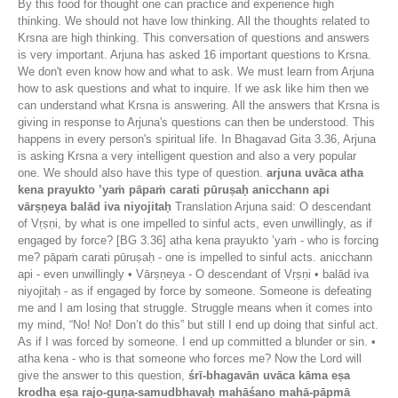
By this food for thought one can practice and experience high
thinking. We should not have low thinking. All the thoughts related to
Krsna are high thinking. This conversation of questions and answers
is very important. Arjuna has asked 16 important questions to Krsna.
We don't even know how and what to ask. We must learn from Arjuna
how to ask questions and what to inquire. If we ask like him then we
can understand what Krsna is answering. All the answers that Krsna is
giving in response to Arjuna's questions can then be understood. This
happens in every person's spiritual life. In Bhagavad Gita 3.36, Arjuna
is asking Krsna a very intelligent question and also a very popular
one. We should also have this type of question.
arjuna uvāca atha
kena prayukto ’yaṁ pāpaṁ carati pūruṣaḥ anicchann api
vārṣṇeya balād iva niyojitaḥ
Translation Arjuna said: O descendant
of Vṛṣṇi, by what is one impelled to sinful acts, even unwillingly, as if
engaged by force? [BG 3.36] atha kena prayukto ’yaṁ - who is forcing
me? pāpaṁ carati pūruṣaḥ - one is impelled to sinful acts. anicchann
api - even unwillingly • Vārṣṇeya - O descendant of Vṛṣṇi • balād iva
niyojitaḥ - as if engaged by force by someone. Someone is defeating
me and I am losing that struggle. Struggle means when it comes into
my mind, “No! No! Don’t do this” but still I end up doing that sinful act.
As if I was forced by someone. I end up committed a blunder or sin. •
atha kena - who is that someone who forces me? Now the Lord will
give the answer to this question,
śrī-bhagavān uvāca kāma eṣa
krodha eṣa rajo-guṇa-samudbhavaḥ mahāśano mahā-pāpmā