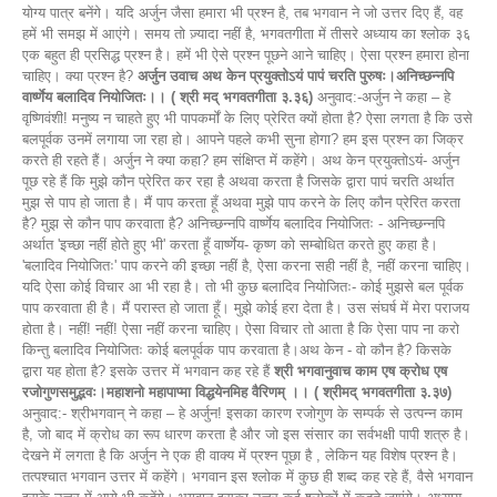
योग्य पात्र बनेंगे। यदि अर्जुन जैसा हमारा भी प्रश्न है, तब भगवान ने जो उत्तर दिए हैं, वह
हमें भी समझ में आएंगे। समय तो ज़्यादा नहीं है, भगवतगीता में तीसरे अध्याय का श्लोक ३६
एक बहुत ही प्रसिद्ध प्रश्न है। हमें भी ऐसे प्रश्न पूछने आने चाहिए। ऐसा प्रश्न हमारा होना
चाहिए। क्या प्रश्न है?
अर्जुन उवाच अथ केन प्रयुक्तोऽयं पापं चरति पुरुषः।अनिच्छन्नपि
वार्ष्णेय बलादिव नियोजितः।। ( श्री मद् भगवतगीता ३.३६)
अनुवाद:-अर्जुन ने कहा – हे
वृष्णिवंशी! मनुष्य न चाहते हुए भी पापकर्मों के लिए प्रेरित क्यों होता है? ऐसा लगता है कि उसे
बलपूर्वक उनमें लगाया जा रहा हो। आपने पहले कभी सुना होगा? हम इस प्रश्न का जिक्र
करते ही रहते हैं। अर्जुन ने क्या कहा? हम संक्षिप्त में कहेंगे। अथ केन प्रयुक्तोऽयं- अर्जुन
पूछ रहे हैं कि मुझे कौन प्रेरित कर रहा है अथवा करता है जिसके द्वारा पापं चरति अर्थात
मुझ से पाप हो जाता है। मैं पाप करता हूँ अथवा मुझे पाप करने के लिए कौन प्रेरित करता
है? मुझ से कौन पाप करवाता है? अनिच्छन्नपि वार्ष्णेय बलादिव नियोजितः - अनिच्छन्नपि
अर्थात 'इच्छा नहीं होते हुए भी' करता हूँ वार्ष्णेय- कृष्ण को सम्बोधित करते हुए कहा है।
'बलादिव नियोजितः' पाप करने की इच्छा नहीं है, ऐसा करना सही नहीं है, नहीं करना चाहिए।
यदि ऐसा कोई विचार आ भी रहा है। तो भी कुछ बलादिव नियोजितः- कोई मुझसे बल पूर्वक
पाप करवाता ही है। मैं परास्त हो जाता हूँ। मुझे कोई हरा देता है। उस संघर्ष में मेरा पराजय
होता है। नहीं! नहीं! ऐसा नहीं करना चाहिए। ऐसा विचार तो आता है कि ऐसा पाप ना करो
किन्तु बलादिव नियोजितः कोई बलपूर्वक पाप करवाता है।अथ केन - वो कौन है? किसके
द्वारा यह होता है? इसके उत्तर में भगवान कह रहे हैं
श्री भगवानुवाच काम एष क्रोध एष
रजोगुणसमुद्भवः।महाशनो महापाप्मा विद्धयेनमिह वैरिणम् ।। ( श्रीमद् भगवतगीता ३.३७)
अनुवाद:- श्रीभगवान् ने कहा – हे अर्जुन! इसका कारण रजोगुण के सम्पर्क से उत्पन्न काम
है, जो बाद में क्रोध का रूप धारण करता है और जो इस संसार का सर्वभक्षी पापी शत्रु है।
देखने में लगता है कि अर्जुन ने एक ही वाक्य में प्रश्न पूछा है , लेकिन यह विशेष प्रश्न है।
तत्पश्चात भगवान उत्तर में कहेंगे। भगवान इस श्लोक में कुछ ही शब्द कह रहे हैं, वैसे भगवान