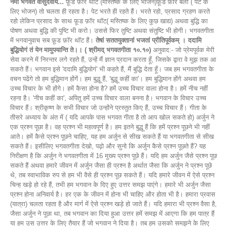
नमो भगवते वासुदेवाय...
फ़ूड फ़ॉर थॉट (मस्तिष्क के लिए भोजन)फ़ूड फ़ॉर बैली ( पेट के
लिए भोजन) तो चलता ही रहता है। पेट भरते ही रहते हैं। भरते रहो, प्रसाद ग्रहण करते
रहो लेकिन प्रसाद के साथ फ़ूड फ़ॉर थॉट( मस्तिष्क के लिए कुछ खाद्य) अथवा बुद्धि का
पोषण अथवा बुद्धि की पुष्टि भी करो। उससे फिर तुष्टि अथवा संतुष्टि भी होगी। भगवतगीता
में भगवानुवाच सब फ़ूड फ़ॉर थॉट हैं।
तेषां सततयुक्तानां भजतां प्रीतिपूर्वकम् । ददामि
बुद्धियोगं तं येन मामुपयान्ति ते।। ( श्रीमद् भगवतगीता १०.१०)
अनुवाद:- जो प्रेमपूर्वक मेरी
सेवा करने में निरन्तर लगे रहते हैं, उन्हें मैं ज्ञान प्रदान करता हूँ, जिसके द्वारा वे मुझ तक आ
सकते हैं। भगवान इसे 'ददामि बुद्धियोगं' भी कहते हैं, मैं बुद्धि देता हूँ। जब हम भगवतगीता के
वचन पढेंगे तो हम बुद्धिमान होंगें। हम बुद्धू हैं, 'बुद्धू कहीं का'। हम बुद्धिमान होंगे अथवा हम
उच्च विचार के भी होंगे। हमें कैसा होना है? हमें उच्च विचार वाला होना है। हमें नीच नहीं
रहना है। 'नीच कहीं का', अपितु हमें उच्च विचार वाला बनना है। भगवान के विचार उच्च
विचार हैं। श्रीकृष्ण के सभी विचार जो उन्होंने प्रस्तुत किए हैं, उच्च विचार हैं। गीता के
तीसरे अध्याय के अंत में ( यदि आपके पास भगवत गीता है तो आप खोल सकते हो) अर्जुन ने
एक प्रश्न पूछा है। वह प्रश्न भी महत्वपूर्ण है। हम इतने बुद्धू हैं कि हमें प्रश्न पूछने भी नहीं
आते। हमें कैसे प्रश्न पूछने चाहिए, यह हम अर्जुन से सीख सकते हैं या भगवतगीता से सीख
सकते हैं। इसीलिए भगवतगीता देखो, पढ़ो और सुनो कि अर्जुन कैसे प्रश्न पूछते हैं? यह
निरीक्षण है कि अर्जुन ने भगवतगीता में 16 मुख्य प्रश्न पूछे हैं। यदि हम अर्जुन जैसे प्रश्न पूछ
सकते हैं अथवा हमारे जीवन में अर्जुन जैसा ही प्रश्न है अर्थात जैसा कि अर्जुन ने प्रश्न पूछे
थे, तब स्वाभाविक रुप से हम भी वैसे ही प्रश्न पूछ सकते हैं। यदि हमारे जीवन में ऐसे प्रश्न
चिन्ह खड़े हो रहे हैं, तभी हम भगवान के दिए हुए उत्तर समझ पाएंगे। हमारे भी अर्जुन जैसा
प्रश्न होना अनिवार्य है। हर एक के जीवन में होना भी चाहिए और होता भी है। हमारा प्रवास
(यात्रा) चलता रहता है और मार्ग में ऐसे प्रश्न खड़े हो जाते हैं। यदि हमारा भी प्रश्न वैसा है,
जैसा अर्जुन ने पूछा था, तब भगवान का दिया हुआ उत्तर हमें समझ में आएगा कि हम पात्र हैं
या हम उस उत्तर के लिए तैयार हैं जो भगवान ने दिया है। तब हम उसको समझने के लिए