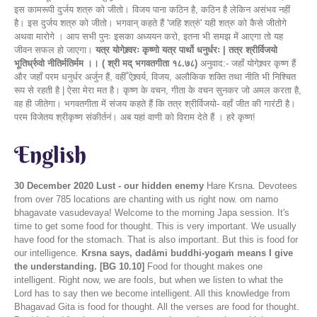
इस कामरूपी दुर्जय शत्रु को जीतो। विजय पाना कठिन है, कठिन है लेकिन असंभव नहीं
है। इस दुर्जय शत्रु को जीतो। भगवान् कहते हैं 'जहि शत्रुं' यही शत्रु को कैसे जीतोगे
अथवा मारोगे । आप सभी पुनः इसका अध्ययन करो, इतना भी समझ में आएगा तो यह
जीवन सफल हो जाएगा।
यत्र योगेश्र्वरः कृष्णो यत्र पार्थो धनुर्धरः | तत्र श्रीर्विजयो
भूतिर्ध्रुवो नीतिर्मतिर्मम ।। ( श्री मद् भगवतगीता १८.७८)
अनुवाद:- जहाँ योगेश्र्वर कृष्ण हैं
और जहाँ परम धनुर्धर अर्जुन हैं, वहीँ ऐश्र्वर्य, विजय, अलौकिक शक्ति तथा नीति भी निश्चित
रूप से रहती है | ऐसा मेरा मत है। कृष्ण के वचन, गीता के वचन सुनकर जो अमल करता है,
वह ही जीतेगा। भगवतगीता में संजय कहते हैं कि तत्र श्रीर्विजयो- वहाँ जीत की गारंटी है।
परम विजेतय श्रीकृष्ण संकीर्तनं। अब यहां वाणी को विराम देते हैं । हरे कृष्ण!
English
30 December 2020
Lust - our hidden enemy
Hare Krsna. Devotees
from over 785 locations are chanting with us right now. om namo
bhagavate vasudevaya! Welcome to the morning Japa session. It's
time to get some food for thought. This is very important. We usually
have food for the stomach. That is also important. But this is food for
our intelligence.
Krsna says, dadāmi buddhi-yogaṁ means I give
the understanding. [BG 10.10]
Food for thought makes one
intelligent. Right now, we are fools, but when we listen to what the
Lord has to say then we become intelligent. All this knowledge from
Bhagavad Gita is food for thought. All the verses are food for thought.