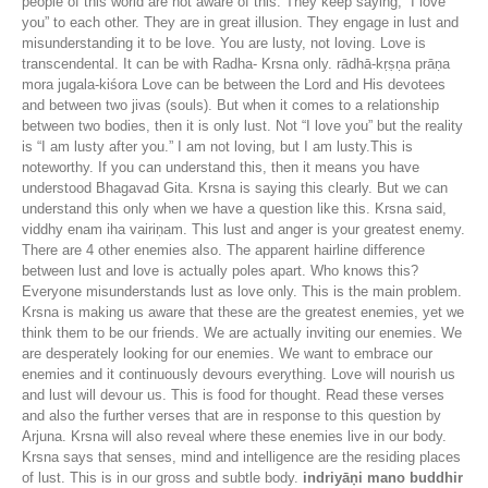
people of this world are not aware of this. They keep saying, “I love
you” to each other. They are in great illusion. They engage in lust and
misunderstanding it to be love. You are lusty, not loving. Love is
transcendental. It can be with Radha- Krsna only. rādhā-kṛṣṇa prāṇa
mora jugala-kiśora Love can be between the Lord and His devotees
and between two jivas (souls). But when it comes to a relationship
between two bodies, then it is only lust. Not “I love you” but the reality
is “I am lusty after you.” I am not loving, but I am lusty.This is
noteworthy. If you can understand this, then it means you have
understood Bhagavad Gita. Krsna is saying this clearly. But we can
understand this only when we have a question like this. Krsna said,
viddhy enam iha vairiṇam. This lust and anger is your greatest enemy.
There are 4 other enemies also. The apparent hairline difference
between lust and love is actually poles apart. Who knows this?
Everyone misunderstands lust as love only. This is the main problem.
Krsna is making us aware that these are the greatest enemies, yet we
think them to be our friends. We are actually inviting our enemies. We
are desperately looking for our enemies. We want to embrace our
enemies and it continuously devours everything. Love will nourish us
and lust will devour us. This is food for thought. Read these verses
and also the further verses that are in response to this question by
Arjuna. Krsna will also reveal where these enemies live in our body.
Krsna says that senses, mind and intelligence are the residing places
of lust. This is in our gross and subtle body.
indriyāṇi mano buddhir