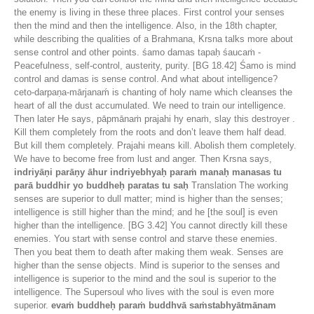
the enemy is living in these three places. First control your senses
then the mind and then the intelligence. Also, in the 18th chapter,
while describing the qualities of a Brahmana, Krsna talks more about
sense control and other points. śamo damas tapaḥ śaucaṁ -
Peacefulness, self-control, austerity, purity. [BG 18.42] Śamo is mind
control and damas is sense control. And what about intelligence?
ceto-darpaṇa-mārjanaḿ is chanting of holy name which cleanses the
heart of all the dust accumulated. We need to train our intelligence.
Then later He says, pāpmānaṁ prajahi hy enaṁ, slay this destroyer .
Kill them completely from the roots and don’t leave them half dead.
But kill them completely. Prajahi means kill. Abolish them completely.
We have to become free from lust and anger. Then Krsna says,
indriyāṇi parāṇy āhur indriyebhyaḥ paraṁ manaḥ manasas tu
parā buddhir yo buddheḥ paratas tu saḥ
Translation The working
senses are superior to dull matter; mind is higher than the senses;
intelligence is still higher than the mind; and he [the soul] is even
higher than the intelligence. [BG 3.42] You cannot directly kill these
enemies. You start with sense control and starve these enemies.
Then you beat them to death after making them weak. Senses are
higher than the sense objects. Mind is superior to the senses and
intelligence is superior to the mind and the soul is superior to the
intelligence. The Supersoul who lives with the soul is even more
superior.
evaṁ buddheḥ paraṁ buddhvā saṁstabhyātmānam