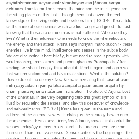
asyādhiṣṭhānam ucyate etair vimohayaty eṣa jñānam āvṛtya
dehinam
Translation The senses, the mind and the intelligence are
the sitting places of this lust. Through them lust covers the real
knowledge of the living entity and bewilders him. [BG 3.40] Krsna told
us the name of our enemies which are lust, anger and greed. But just
knowing that these are our enemies is not sufficient. Where do they
live? What is their address? One needs to know the whereabouts of
the enemy and then attack. Krsna says indriyāṇi mano buddhir - these
enemies live in the mind, intelligence and senses in the subtle body.
We are discussing it here briefly, but we need to read it properly with
word meaning, translations and purport given by Prabhupada. After
reading, we should deeply think about it. Read it again and again so
that we can understand and have realizations. What is the solution?
How to defeat the enemy? Now Krsna is revealing that.
tasmāt tvam
indriyāṇy ādau niyamya bharatarṣabha pāpmānaṁ prajahi hy
enaṁ jñāna-vijñāna-nāśanam
Translation Therefore, O Arjuna, best
of the Bhāratas, in the very beginning curb this great symbol of sin
[lust] by regulating the senses, and slay this destroyer of knowledge
and self-realization. [BG 3.41] Krsna has given us the name and
address of the enemy. Now He is giving us the strategy how to curb
these enemies. Krsna says, indriyāṇy ādau niyamya - first control the
senses. indriyāṇy means this is plural. That means there are more
than one. There are five senses. Sense control is the beginning of the
solution. Then you can control the mind and then intelligence because