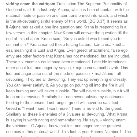
viddhy enam iha vairiṇam
Translation The Supreme Personality of
Godhead said: It is lust only, Arjuna, which is born of contact with the
material mode of passion and later transformed into wrath, and which
is the all-devouring sinful enemy of this world. [BG 3.37] It seems as
if Arjuna has asked a one line question and Krsna is responding in a
few verses in this chapter. Now Krsna will answer the question till the
end of this chapter. Krsna said, "So you asked who forced you to
commit sin?” Krsna named those forcing factors, kāma eṣa krodha
eṣa meaning it is Lust and Anger. Even greed, attachment, false ego,
envy are other factors that Krsna has not mentioned, but are included.
These six enemies could have been mentioned. Later He introduces
more about lust and anger by saying, • rajo-guṇa-samudbhavaḥ. This
lust and anger arise out of the mode of passion. • mahāśano - all-
devouring. They are all devouring. They eat up everything endlessly.
You can never satisfy it. As you go on pouring oil into the fire it will
keep burning and will never subside. Fire will never subside, but it will
keep on increasing. Similarly lust can never subside by continuous
feeding to the senses. Lust, anger, greed will never be satisfied.
Greed is “I want more. I want more.” There is no end to the greed.
Similarly all these 6 enemies of a Jiva are all devouring. What Krsna
is saying is worth noting and remembering. He says, • viddhy enam
iha vairiṇam - O Arjuna, know that lust and anger are the greatest
enemies in this material world. This lust is your Enemy Number 1. The