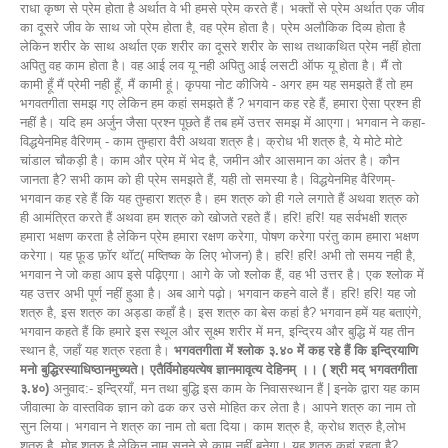
राधा कृष्ण से प्रेम होता है अर्थात वे भी हमसे प्रेम करते हैं। भक्तों से प्रेम अर्थात एक जीव
का दूसरे जीव के साथ जो प्रेम होता है, वह प्रेम होता है। प्रेम अलौकिक दिव्य होता है
लेकिन शरीर के साथ अर्थात एक शरीर का दूसरे शरीर के साथ तथाकथित प्रेम नहीं होता
अपितु वह काम होता है। वह आई लव यू नही अपितु आई लसटी ऑफ यू होता है। मैं तो
कामी हूँ मैं प्रेमी नही हूँ, मैं कामी हूं। कृपया नोट कीजिये - अगर हम यह समझते हैं तो हम
भगवतगीता समझ गए लेकिन हम कहां समझते हैं ? भगवान कह रहे हैं, हमारा ऐसा प्रश्न ही
नहीं है। यदि हम अर्जुन जैसा प्रश्न पूछते हैं तब हमें उत्तर समझ में आएगा। भगवान ने कहा-
विद्धयेनमिह वैरिणम् - काम तुम्हारा वैरी अथवा शत्रु है। क्रोध भी शत्रु है, ये मोटे मोटे
चांडाल चौकड़ी है। काम और प्रेम में भेद है, जमीन और आसमान का अंतर है। कौन
जानता है? सभी काम को ही प्रेम समझते हैं, यही तो समस्या है। विद्धयेनमिह वैरिणम्-
भगवान कह रहे हैं कि यह तुम्हारा शत्रु है। हम शत्रु को ही गले लगाते हैं अथवा शत्रु को
ही आमंत्रित करते हैं अथवा हम शत्रु को खोजते रहते हैं। हरि! हरि! यह सर्वभक्षी शत्रु
हमारा भक्षण करता है लेकिन प्रेम हमारा रक्षण करेगा, पोषण करेगा परंतु काम हमारा भक्षण
करेगा। यह फ़ूड फ़ॉर थॉट( मष्तिष्क के लिए भोजन) है। हरि! हरि! अभी तो समय नही है,
भगवान ने जो कहा आप इसे पढ़िएगा। आगे के जो श्लोक हैं, वह भी उत्तर है। एक श्लोक में
यह उत्तर अभी पूर्ण नहीं हुआ है। अब आगे पढ़ो। भगवान कहने वाले हैं। हरि! हरि! यह जो
शत्रु है, इस शत्रु का अड्डा कहाँ है। इस शत्रु का बेस कहां है? भगवान हमें यह बताएंगे,
भगवान कहते हैं कि हमारे इस स्थूल और सूक्ष्म शरीर में मन, इन्द्रिय और बुद्धि में यह तीन
स्थान है, जहाँ यह शत्रु रहता है।
भगवतगीता में श्लोक ३.४० में कह रहे हैं कि इन्द्रियाणि
मनो बुद्धिरस्याधिष्ठानमुच्यते। एतैर्विमोहयत्येष ज्ञानमावृत्य देहिनम् ।। ( श्री मद् भगवतगीता
३.४०)
अनुवाद:- इन्द्रियाँ, मन तथा बुद्धि इस काम के निवासस्थान हैं | इनके द्वारा यह काम
जीवात्मा के वास्तविक ज्ञान को ढक कर उसे मोहित कर लेता है। आपने शत्रु का नाम तो
सुन लिया। भगवान ने शत्रु का नाम तो बता दिया। काम शत्रु है, क्रोध शत्रु है,लोभ
शत्रु है ,मोह शत्रु है लेकिन नाम सुनने से काम नहीं बनेगा। यह शत्रु कहां रहता है?