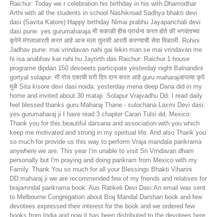
Raichur: Today we r celebration his birthday in his with Dhamodhar
Arthi with all the students in school Nashikroad Sadhya bhakti devi
dasi (Savita Katore):Happy birthday Nimai prabhu Jayapanchali devi
dasi pune: yes gurumaharaja मी सकाळी हीच प्रार्थना करत होते की भगवंताच्या
कृपेने मंगलाआरती करत आहे आज मला तुलसी आरती करण्याची सेवा मिळाली. Rohini
Jadhav pune: mai vrindavan nahi gai lekin man se mai vrindavan me
hi isa anabhav kar rahi hu Jaytirth das Raichur: Raichur 1 house
programe dipdan 150 devoeets participate yesterday night Balnandini
gortyal solapur: मी रोज एकाची घरी दिप दान करत आहे guru maharajआपल्या कृपे
मुळे Sita kisore devi dasi noida: yesterday mena deep Dana did in my
home and invited about 30 mataji. Solapur Vrajvadhu Dd: I read daily
feel blessed thanks guru Maharaj Thane - sulochana Laxmi Devi dasi:
yes gurumaharaj ji I have read 3 chapter Caran Tulsi dd, Mexico:
Thank you for this beautiful darsana and association with you which
keep me motivated and strong in my spiritual life. And also Thank you
so much for provide us this way to perform Vraja mandala parikrama
anywhere we are. This year I'm unable to visit Sri Vrndavan dham
personally but I'm praying and doing parikram from Mexico with my
Family. Thank You so much for all your Blessings Bhakti Viharini
DD:maharaj ji we are recommended few of my friends and relatives for
brajamndal parikrama book. Aus Ratikeli Devi Dasi:An email was sent
to Melbourne Congregation about Braj Mandal Darshan book and few
devotees expressed their interest for the book and we ordered few
books from India and now it has been distributed to the devotees here