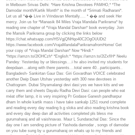
in Melbourn Srivas Delhi: *Hare Krishna Devotees PAMHO,* *The
Damodar month/Kartik Month* is the month of *Srimati Radharani*.
Let us all *�� Live in Vrindavan Mentally..... * �� and seek Her
mercy. Join us for *Manasik 84 Miles Vraja Mandala Parikrama* by
reading one chapter of *Vraja Mandal Darshan* book everyday. Join
the Mansik Parikrama group by clicking the links below
https://chat.whatsapp.com/HSVgjQNHqo40C2OgOUUDt2
https://www.facebook.com/VrajaMandalaParikramafromHome/ Get
your copy of *Vraja Mandal Darshan* Now *Hindi:*
*https://amzn.to/2lOHCzh* *English:* *https://amzn.to/2lZxfIH* Neelu
Pandey: Yesterday by ur blessings....i hv also invited my students for
deepdaan....along with there parents....total were 40...participants..
Bangladesh- Sankirtan Gaur Das: Giri Govardhan VOICE celebrated
another Dwip Daan Utshav yesterday with 300 new devotees in
Chattogram. Dubai Shyamalangi devi dasi:yes we have kits and we
carry them and sheets Dayalu Radha Devi Dasi: can people who eat
méat offer lamp, it is very inspiring Pr Godase Ganesh pandharpur
dham In whole kartik mass i have take sankalp 1251 round complete
and reading every day reading b.g sloka and also reading krishna book
and every day deep dan all activities completed pls bless me
gurumaharaj and all vaishnavas. Maur L Sundarachal Das: Since the
day one I am sending picture of Yashoda damodar , songs of damodar
on you tube sung by u gurumaharaj on whats up to my friends and