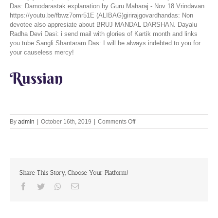
Das: Damodarastak explanation by Guru Maharaj - Nov 18 Vrindavan
https://youtu.be/fbwz7omr51E (ALIBAG)girirajgovardhandas: Non
devotee also appresiate about BRUJ MANDAL DARSHAN. Dayalu
Radha Devi Dasi: i send mail with glories of Kartik month and links
you tube Sangli Shantaram Das: I will be always indebted to you for
your causeless mercy!
Russian
on
By
admin
|
October 16th, 2019
|
Comments Off
Let’s
Chant
Together
16th
October
Share This Story, Choose Your Platform!
2019
Facebook
Twitter
Whatsapp
Email