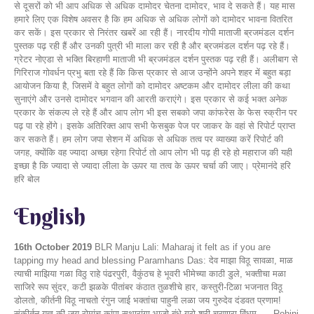
से दूसरों को भी आप अधिक से अधिक दामोदर चेतना दामोदर, भाव दे सकते हैं। यह मास
हमारे लिए एक विशेष अवसर है कि हम अधिक से अधिक लोगों को दामोदर भावना वितरित
कर सकें। इस प्रकार से निरंतर खबरें आ रही हैं। नारदीय गोपी माताजी ब्रजमंडल दर्शन
पुस्तक पढ़ रही हैं और उनकी पुत्री भी माला कर रही है और ब्रजमंडल दर्शन पढ़ रहे हैं।
ग्रेटर नोएडा से भक्ति बिरहाणी माताजी भी ब्रजमंडल दर्शन पुस्तक पढ़ रही हैं। अलीबाग से
गिरिराज गोवर्धन प्रभु बता रहे हैं कि किस प्रकार से आज उन्होंने अपने शहर में बहुत बड़ा
आयोजन किया है, जिसमें वे बहुत लोगों को दामोदर अष्टकम और दामोदर लीला की कथा
सुनाएंगे और उनसे दामोदर भगवान की आरती कराएंगे। इस प्रकार से कई भक्त अनेक
प्रकार के संकल्प ले रहे हैं और आप लोग भी इस सबको जपा कांफरेस के फेस स्क्रीन पर
पढ़ पा रहे होंगे। इसके अतिरिक्त आप सभी फेसबुक पेज पर जाकर के वहां से रिपोर्ट प्राप्त
कर सकते हैं। हम लोग जपा सेशन में अधिक से अधिक तत्व पर व्याख्या करें रिपोर्ट की
जगह, क्योंकि वह ज्यादा अच्छा रहेगा रिपोर्ट तो आप लोग भी पढ़ ही रहे हो महाराज की यही
इच्छा है कि ज्यादा से ज्यादा लीला के ऊपर या तत्व के ऊपर चर्चा की जाए। प्रेमानंदे हरि
हरि बोल
English
16th October 2019
BLR Manju Lali: Maharaj it felt as if you are
tapping my head and blessing Paramhans Das: देव माझा विठू सावळा, माळ
त्याची माझिया गळा विठु राहे पंढरपुरी, वैकुंठच हे भूवरी भीमेच्या काठी डुले, भक्तीचा मळा
साजिरे रूप सुंदर, कटी झळके पीतांबर कंठात तुळशीचे हार, कस्तुरी-टिळा भजनात विठू
डोलतो, कीर्तनी विठू नाचतो रंगुन जाई भक्तांचा पाहुनी लळा जय गुरुदेव दंडवत प्रणाम!
संकीर्तन यज्ञ की जय रोमांच कांपा सृथारांगा भाजो बंधे गुरो श्री चरणारा विंधम..... Rohini