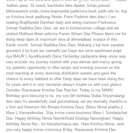
Jadhav pune: 32 round, bachhoko leke dipdan, kirtan,prasad,
bhktirasamrit sindu,chota brajmandal parikrsma book padh rahi hu. Aaj
se Krishna book padhungi Noida- Prem Padmini devi dasi:t I am
reading BrajMandel Darshan daily and doing mansion Parikrama
Srimati Radhika Devi Dasi: we are in kishoriraman college and we
started Mathura dham prikrma Param Brham Das:Please bless me for
doing deep daan at maximum area at ahmedabad, isanpur in this
Kartik month. Srimati Radhika Devi Dasi: Maharaj ji kal hum sanatan
goswami ji ke kutir aur samadhi par Gaye aur unse aashirwad prapt
liya MAUR L Ayodhyanath Dasa:Yesterday padayatra deep utsav was
very ecstatic my journey started with your darsan and mercy giving
my patients opportunity to offer lamps and evening session on the
road reaching at every doorstep distibution sweets and gave the
chance to every habitant to offer Deep daan we have been doing this
for years and it is very nectarian always inspire us with your glance
Gurudev Rasasawar Krishna Das Raichur: Today is my NIMAI
Birthday give blessing to ho. my son 6th birthday Dubai Shyamalangi
devi dasi:So wonderfully said gurumaharaj..we are eternally thankful to
u first and foremost Noi Bimala Krishna Dasa: Bless Nimai prabhu ji
Maur L Vamandevdas: Stay krsna consciousness Maur L Sundarachal
Das: Happy birthday Nimai NashikRoad Shailaja Narsinghani: Happy
birthday Nimai Noi - Sri Advaitacharya das: Hare Krishna Nimai, wish
you very happy krsna conscious B'day. Rasasawar Krishna Das