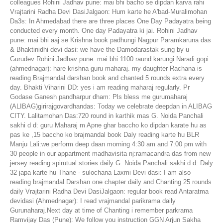
colleagues Rohini Jadhav pune: mai bhi bacho se dipdan karva rahi
Vrajtarini Radha Devi DasiJalgaon: Hum karte he A'bad-Muralimohan
Da3s: In Ahmedabad there are three places One Day Padayatra being
conducted every month. One day Padayatra ki jai. Rohini Jadhav
pune: mai bhi aaj se Krishna book padhungi Nagpur Paramkaruna das
& Bhaktinidhi devi dasi: we have the Damodarastak sung by u
Gurudev Rohini Jadhav pune: mai bhi 1100 raund karungi Naradi gopi
(ahmednagar): hare krishna guru maharaj. my daughter Rachana is
reading Brajmandal darshan book and chanted 5 rounds extra every
day. Bhakti Viharini DD: yes i am reading maharaj regularly. Pr
Godase Ganesh pandharpur dham: Pls bless me gurumaharaj
(ALIBAG)girirajgovardhandas: Today we celebrate deepdan in ALIBAG
CITY. Lalitamohan Das:720 round in karthik mas G. Noida Panchali
sakhi d d: guru Maharaj m Apne ghar baccho ko dipdan karate hu as
pas ke ,15 baccho ko brajmandal book Daly reading karte hu BLR
Manju Lali:we perform deep daan morning 4:30 am and 7:00 pm with
30 people in our appartment madhavisita nj:ramacandra das from new
jersey reading spirutual stories daily G. Noida Panchali sakhi d d: Daly
32 japa karte hu Thane - sulochana Laxmi Devi dasi: I am also
reading brajmandal Darshan one chapter daily and Chanting 25 rounds
daily Vrajtarini Radha Devi DasiJalgaon: regular book read Antaratma
devidasi (Ahmednagar): I read vrajmandal parikrama daily
Gurunaharaj.Next day at time of Chanting i remember parkrama
Ramvijay Das (Pune): We follow you instruction GGN Arjun Sakha