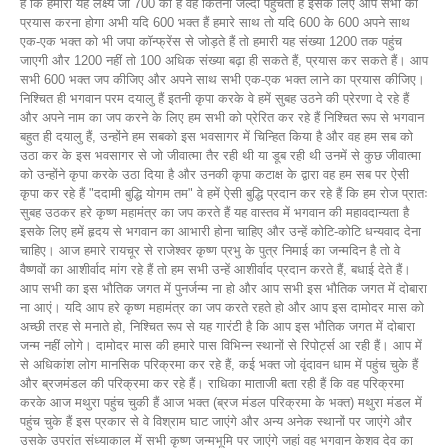
हैं कि हमारा यह लक्ष्य जो 700 का है वह कितनी जल्दी पहुंचता है इसके लिए आप सभी को
प्रयास करना होगा अभी यदि 600 भक्त हैं हमारे साथ तो यदि 600 के 600 अपने साथ
एक-एक भक्त को भी जपा कॉन्फ्रेंस से जोड़ते हैं तो हमारी यह संख्या 1200 तक पहुंच
जाएगी और 1200 नहीं तो 100 अधिक संख्या बढ़ा ही सकते हैं, प्रयास कर सकते हैं। आप
सभी 600 भक्त जप कीजिए और अपने साथ सभी एक-एक भक्त लाने का प्रयास कीजिए।
निश्चित ही भगवान परम दयालु हैं इतनी कृपा करके वे हमें सुबह उठने की प्रेरणा दे रहे हैं
और अपने नाम का जप करने के लिए हम सभी को प्रेरित कर रहे हैं निश्चित रूप से भगवान
बहुत ही दयालु हैं, उन्होंने हम सबको इस भवसागर में चिन्हित किया है और वह हम सब को
उठा कर के इस भवसागर से जो जीवात्मा तैर रही थी या डूब रही थी उनमें से कुछ जीवात्मा
को उन्होंने कृपा करके उठा दिया है और उनकी कृपा कटाक्ष के द्वारा वह हम सब पर ऐसी
कृपा कर रहे हैं "ददामी बुद्धि योगम तम" वे हमें ऐसी बुद्धि प्रदान कर रहे हैं कि हम रोज प्रातः
सुबह उठकर हरे कृष्ण महामंत्र का जप करते हैं यह वास्तव में भगवान की महावदान्यता है
इसके लिए हमें हृदय से भगवान का आभारी होना चाहिए और उन्हें कोटि-कोटि धन्यवाद देना
चाहिए। आज हमारे रायचूर से राजेश्वर कृष्ण प्रभु के पुत्र निमाई का जन्मदिन है तो वे
वैष्णवों का आशीर्वाद मांग रहे हैं तो हम सभी उन्हें आशीर्वाद प्रदान करते हैं, बधाई देते हैं।
आप सभी का इस भौतिक जगत में पुनर्जन्म ना हो और आप सभी इस भौतिक जगत में दोबारा
ना आएं। यदि आप हरे कृष्ण महामंत्र का जप करते रहते हो और आप इस दामोदर मास को
अच्छी तरह से मनाते हो, निश्चित रूप से यह गारंटी है कि आप इस भौतिक जगत में दोबारा
जन्म नहीं लोगे। दामोदर मास की हमारे पास विभिन्न स्थानों से रिपोर्ट्स आ रही हैं। आप में
से अधिकांश लोग मानसिक परिक्रमा कर रहे हैं, कई भक्त जो वृंदावन धाम में पहुंच चुके हैं
और ब्रजमंडल की परिक्रमा कर रहे हैं। राधिका माताजी बता रही हैं कि वह परिक्रमा
करके आज मथुरा पहुंच चुकी हैं आज भक्त (ब्रज मंडल परिक्रमा के भक्त) मथुरा मंडल में
पहुंच चुके हैं इस प्रकार से वे विश्राम घाट जाएंगे और अन्य अनेक स्थानों पर जाएंगे और
उसके उपरांत संध्याकाल में सभी कृष्ण जन्मभूमि पर जाएंगे जहां वह भगवान केशव देव का