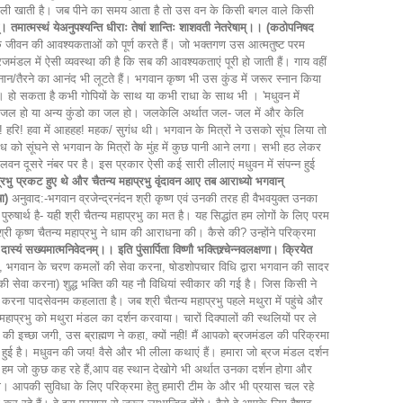
रियाली खाती है। जब पीने का समय आता है तो उस वन के किसी बगल वाले किसी
ान्। तमात्मस्थं येअनुपश्यन्ति धीराः तेषां शान्तिः शाशवती नेतरेषाम्।। (कठोपनिषद
 के जीवन की आवश्यकताओं को पूर्ण करते हैं। जो भक्तगण उस आत्मतुष्ट परम
 ब्रजमंडल में ऐसी व्यवस्था की है कि सब की आवश्यकताएं पूरी हो जाती हैं। गाय वहीं
स्नान/तैरने का आनंद भी लूटते हैं। भगवान कृष्ण भी उस कुंड में जरूर स्नान किया
ैं। हो सकता है कभी गोपियों के साथ या कभी राधा के साथ भी । 'मधुवन में
ड का जल हो या अन्य कुंडो का जल हो। जलकेलि अर्थात जल- जल में और केलि
 हरि! हवा में आहहह! महक/ सुगंध थी। भगवान के मित्रों ने उसको सूंघ लिया तो
ंध को सूंघने से भगवान के मित्रों के मुंह में कुछ पानी आने लगा। सभी हठ लेकर
लवन दूसरे नंबर पर है। इस प्रकार ऐसी कई सारी लीलाएं मधुवन में संपन्न हुई
ाप्रभु प्रकट हुए थे और चैतन्य महाप्रभु वृंदावन आए तब आराध्यो भगवान्
ा)
अनुवाद:-भगवान व्रजेन्द्रनंदन श्री कृष्ण एवं उनकी तरह ही वैभवयुक्त उनका
पुरुषार्थ है- यही श्री चैतन्य महाप्रभु का मत है। यह सिद्धांत हम लोगों के लिए परम
ष्ण चैतन्य महाप्रभु ने धाम की आराधना की। कैसे की? उन्होंने परिक्रमा
ास्यं सख्यमात्मनिवेदनम्।। इति पुंसार्पिता विष्णौ भक्तिश्र्चेन्नवलक्षणा। क्रियेत
ना, भगवान के चरण कमलों की सेवा करना, षोडशोपचार विधि द्वारा भगवान की सादर
नकी सेवा करना) शुद्ध भक्ति की यह नौ विधियां स्वीकार की गई है। जिस किसी ने
क्रमा करना पादसेवनम कहलाता है। जब श्री चैतन्य महाप्रभु पहले मथुरा में पहुंचे और
हाप्रभु को मथुरा मंडल का दर्शन करवाया। चारों दिक्पालों की स्थलियों पर ले
े की इच्छा जगी, उस ब्राह्मण ने कहा, क्यों नही! मैं आपको ब्रजमंडल की परिक्रमा
्न हुई है। मधुवन की जय! वैसे और भी लीला कथाएं हैं। हमारा जो ब्रज मंडल दर्शन
। हम जो कुछ कह रहे हैं,आप वह स्थान देखोगे भी अर्थात उनका दर्शन होगा और
। आपकी सुविधा के लिए परिक्रमा हेतु हमारी टीम के और भी प्रयास चल रहे