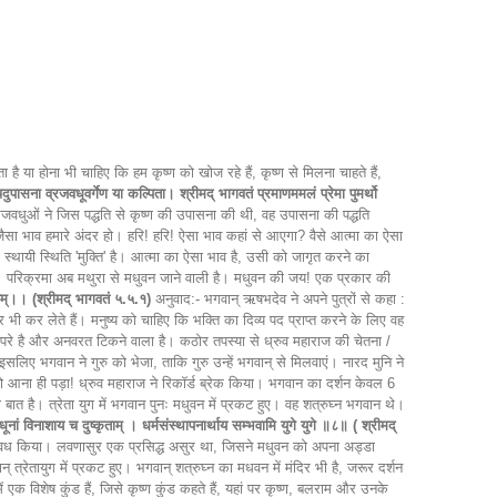
 या होना भी चाहिए कि हम कृष्ण को खोज रहे हैं, कृष्ण से मिलना चाहते हैं,
दुपासना व्रजवधूवर्गेण या कल्पिता। श्रीमद् भागवतं प्रमाणममलं प्रेमा पुमर्थो
व्रजवधुओं ने जिस पद्धति से कृष्ण की उपासना की थी, वह उपासना की पद्धति
गोपी जैसा भाव हमारे अंदर हो। हरि! हरि! ऐसा भाव कहां से आएगा? वैसे आत्मा का ऐसा
ी स्थायी स्थिति 'मुक्ति' है। आत्मा का ऐसा भाव है, उसी को जागृत करने का
हो। परिक्रमा अब मथुरा से मधुवन जाने वाली है। मधुवन की जय! एक प्रकार की
वनन्तम्।। (श्रीमद् भागवतं ५.५.१)
अनुवाद:- भगवान् ऋषभदेव ने अपने पुत्रों से कहा :
ूकर भी कर लेते हैं। मनुष्य को चाहिए कि भक्ति का दिव्य पद प्राप्त करने के लिए वह
परे है और अनवरत टिकने वाला है। कठोर तपस्या से ध्रुव महाराज की चेतना /
लिए भगवान ने गुरु को भेजा, ताकि गुरु उन्हें भगवान् से मिलवाएं। नारद मुनि ने
को आना ही पड़ा! ध्रुव महाराज ने रिकॉर्ड ब्रेक किया। भगवान का दर्शन केवल 6
त है। त्रेता युग में भगवान पुनः मधुवन में प्रकट हुए। वह शत्रुघ्न भगवान थे।
ूनां विनाशाय च दुष्कृताम् । धर्मसंस्थापनार्थाय सम्भवामि युगे युगे ॥८॥ ( श्रीमद्
सुर का वध किया। लवणासुर एक प्रसिद्ध असुर था, जिसने मधुवन को अपना अड्डा
त्रेतायुग में प्रकट हुए। भगवान् शत्रुघ्न का मधवन में मंदिर भी है, जरूर दर्शन
ं एक विशेष कुंड हैं, जिसे कृष्ण कुंड कहते हैं, यहां पर कृष्ण, बलराम और उनके