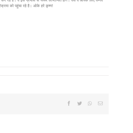
कर रहे हैं। वे इस प्रयास से जरूर लाभान्वित होंगे। वैसे वे आपके लिए वैष्णव
्रमा को पहुंचा रहे है। ओके हरे कृष्ण!
Facebook
Twitter
Whatsapp
Email