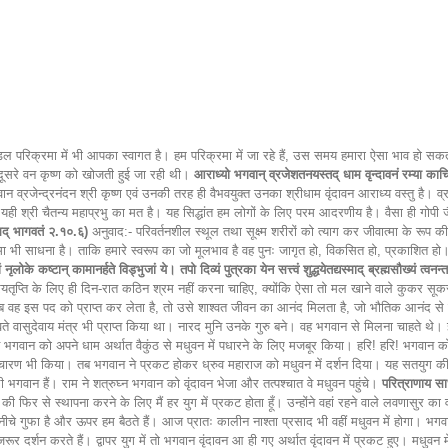
परिक्रमा में भी आपका स्वागत है। हम परिक्रमा में जा रहे हैं, उस समय हमारा ऐसा भाव हो सकता है
े दूसरे वन कृष्ण को खोजती हुई जा रही थी।
आराध्यो भगवान् व्रजेशतनयस्तद् धाम वृन्दावनं रम्या काचि
न व्रजेन्द्रनंदन श्री कृष्ण एवं उनकी तरह ही वैभवयुक्त उनका श्रीधाम वृंदावन आराध्य वस्तु है। 
ार्थ है- यही श्री चैतन्य महाप्रभु का मत है। यह सिद्धांत हम लोगों के लिए परम आदरणीय है। वैसा ही 
्रीमद् भागवतं २.१०.६)
अनुवाद:- परिवर्तनशील स्थूल तथा सूक्ष्म शरीरों को त्याग कर जीवात्मा के रूप क
रमा भी साधना है। ताकि हमारे स्वरूप का जो मूलभाव है वह पुनः जागृत हो, विकसित हो, प्रकाशित 
ं नृलोके कष्टान् कामानर्हते विड्भुजां ये। तपो दिव्यं पुत्रका येन सत्त्वं शुद्धयेतद्यस्माद् ब्रह्मसौख्यं त्
से इंद्रियतृप्ति के लिए ही दिन-रात कठिन श्रम नहीं करना चाहिए, क्योंकि ऐसा तो मल खाने वाले कुकर स
ब वह इस पद को प्राप्त कर लेता है, तो उसे शाश्वत जीवन का आनंद मिलता है, जो भौतिक आनंद से 
वासुदेवाय मंत्र भी प्राप्त किया था। नारद मुनि उनके गुरु बने। वह भगवान से मिलना चाहते थे। इस
व ने भगवान को अपने धाम अर्थात वैकुंठ से मधुवन में पधारने के लिए मजबूर किया। हरि! हरि! भगवान 
च्चारण भी किया। तब भगवान ने प्रकट होकर ध्रुव महाराज को मधुवन में दर्शन दिया। यह सतयुग की बा
 भगवान हैं। राम ने शत्रुघ्न भगवान को वृंदावन भेजा और तत्पश्चात वे मधुवन पहुंचे।
परित्राणाय साध
्म की फिर से स्थापना करने के लिए मैं हर युग में प्रकट होता हूँ। उन्होंने वहां रहने वाले लवणा
चे गुफा है और ऊपर हम बैठते हैं। आज प्रातः कालीन नाश्ता प्रसाद भी वहीं मधुवन में होगा। भगवान् 
 दर्शन करते हैं। द्वापर युग में तो भगवान वृंदावन आ ही गए अर्थात वृंदावन में प्रकट हुए। मधुवन मे