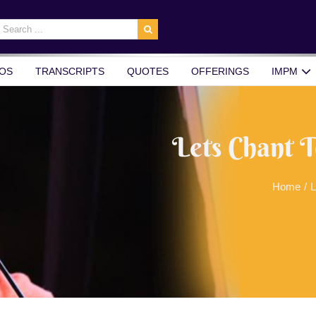
earch
r:
OS
TRANSCRIPTS
QUOTES
OFFERINGS
IMPM
Lets Chant 
Home
/
L