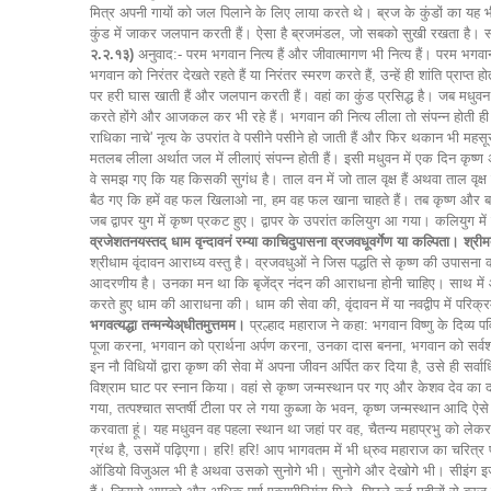
मित्र अपनी गायों को जल पिलाने के लिए लाया करते थे। ब्रज के कुंडों का यह
कुंड में जाकर जलपान करती हैं। ऐसा है ब्रजमंडल, जो सबको सुखी रखता है। 
२.२.१३)
अनुवाद:- परम भगवान नित्य हैं और जीवात्मागण भी नित्य हैं। परम भगव
भगवान को निरंतर देखते रहते हैं या निरंतर स्मरण करते हैं, उन्हें ही शांति प्राप
पर हरी घास खाती हैं और जलपान करती हैं। वहां का कुंड प्रसिद्ध है। जब मधुवन में
करते होंगे और आजकल कर भी रहे हैं। भगवान की नित्य लीला तो संपन्न होती ही र
राधिका नाचे' नृत्य के उपरांत वे पसीने पसीने हो जाती हैं और फिर थकान भी म
मतलब लीला अर्थात जल में लीलाएं संपन्न होती हैं। इसी मधुवन में एक दिन कृष
वे समझ गए कि यह किसकी सुगंध है। ताल वन में जो ताल वृक्ष हैं अथवा ताल वृक्ष 
बैठ गए कि हमें वह फल खिलाओ ना, हम वह फल खाना चाहते हैं। तब कृष्ण और बलराम
जब द्वापर युग में कृष्ण प्रकट हुए। द्वापर के उपरांत कलियुग आ गया। कलियुग में 
व्रजेशतनयस्तद् धाम वृन्दावनं रम्या काचिदुपासना व्रजवधूवर्गेण या कल्पिता। श्रीमद्
श्रीधाम वृंदावन आराध्य वस्तु है। व्रजवधुओं ने जिस पद्धति से कृष्ण की उपासना की 
आदरणीय है। उनका मन था कि बृजेंद्र नंदन की आराधना होनी चाहिए। साथ में 
करते हुए धाम की आराधना की। धाम की सेवा की, वृंदावन में या नवद्वीप में पर
भगवत्यद्धा तन्मन्येअ्धीतमुत्तमम।
प्रल्हाद महाराज ने कहा: भगवान विष्णु के दिव्
पूजा करना, भगवान को प्रार्थना अर्पण करना, उनका दास बनना, भगवान को सर्वश्रेष
इन नौ विधियों द्वारा कृष्ण की सेवा में अपना जीवन अर्पित कर दिया है, उसे ही सर्व
विश्राम घाट पर स्नान किया। वहां से कृष्ण जन्मस्थान पर गए और केशव देव का दर
गया, तत्पश्चात सप्तर्षी टीला पर ले गया कुब्जा के भवन, कृष्ण जन्मस्थान आदि ऐ
करवाता हूं। यह मधुवन वह पहला स्थान था जहां पर वह, चैतन्य महाप्रभु को लेकर 
ग्रंथ है, उसमें पढ़िएगा। हरि! हरि! आप भागवतम में भी ध्रुव महाराज का चरित्र
ऑडियो विजुअल भी है अथवा उसको सुनोगे भी। सुनोगे और देखोगे भी। सीइंग इज