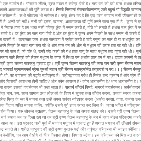
 भी एक उपयोग है। गोचारण लीला, ब्रज मंडल में सर्वत्र होती है। गाय वहां की हरी घास अथवा ह
सबकी आवश्यकताओं की पूर्ति करता है।
नित्यो नित्यानां चेतनाश्चेतनानाम् एको बहूनां यो विद्धाति काम
ान सचेतन हैं। सभी जीवात्मा भी सचेतन हैं। परंतु अंतर यह है कि एक परम भगवान सभी जीवात्माओं
्त होती है, अन्यों को नहीं। सभी की इच्छा, कामना, आवश्यकता की पूर्ति करने वाला एक ही है। कृष्ण ने
 निवास होता है तब भक्त उसी पवित्र कुंड में स्नान करते हैं, गोते भी लगाते हैं अथवा उस कुंड में 
हती है। हर कुंड का जल गाय पीती है और हर कुंड में कृष्ण अपने मित्रों के साथ स्नान भी करते ह
हसूस करती हैं। तत्पश्चात जल अथवा जलाशय में प्रवेश करते हैं चाहे यमुना का जल हो या राधाकुं
्ण अपने मित्रों के साथ गाय चरा रहे थे और ताल वन की ओर से मधुवन की तरफ हवा बह रही थी। हरि!
पर जो फल हैं, जो पके थे, उन्हीं पके फलों की गंध हवा/ वायु के साथ मधुवन तक पहुंच रही थी। सुग
 सारे मित्रों को लेकर मधुवन के बगल में स्थित वन अर्थात ताल वन में गए। द्वादश काननों ने ता
श्री कृष्ण चैतन्य महाप्रभु प्रकट हुए।
श्री कृष्ण चैतन्य महाप्रभु की जय! जब श्री कृष्ण चैतन्य मह
 भागवतं प्रमाणममलं प्रेमा पुमर्थो महान् श्री चैतन्य महाप्रभोर्मत तत्रादरो न परः।। ( चैतन्य मंज्जुष
थी, वह उपासना की पद्धति सर्वोत्कृष्ट है। श्रीमद्भागवत ग्रंथ ही निर्मल शब्द प्रमाण है और प्रेम ही 
और किसकी आराधना होनी चाहिए? और कौन आराध्य है? कौन आराधनीय है? धाम आराधनीय है। श्री कृ
िक्रमा करना इसको पादसेवनम भी कहा जाता है।
श्रवणं कीर्तनं विष्णो: समरणं पादसेवनम। अर्चनं वन्दनं द
य पवित्र नाम, रुप, साज सामान तथा लीलाओं के विषय में सुनना तथा कीर्तन करना, उनका स्मरण कर
्ठ मित्र के रूप में मानना तथा उन्हें अपना सर्वस्व न्योछावर करना (अर्थात मनसा, वाचा, कर्मणा उ
ाधिक विद्वान व्यक्ति मानना चाहिए, क्योंकि उसने पूर्ण ज्ञान प्राप्त कर लिया है। नवधा भक्ति में परि
्शन किया। एक लोकल ब्राह्मण, चैतन्य महाप्रभु के पंडा अथवा गाइड बने। उसने श्री कृष्ण चैतन्य म
से सारे स्थान जब वह दिखा रहा था तब श्री कृष्ण चैतन्य महाप्रभु के मन में ब्रज मंडल परिक्रमा करन
आया था। इस प्रकार चारों युगों में भगवान मधुवन में प्रकट हुए हैं अर्थात भगवान की लीलाएं संपन
 पढ़ सकते हो। श्रील प्रभुपाद की श्री कृष्णा पुस्तक पढ़ो और वर्चुअल परिक्रमा भी ज्वाइन कीजिए
 बेलीविंग, जब आप देखोगे तो फिर विश्वास होगा। विश्वास बढेगा। इस परिक्रमा को मिस मत करना