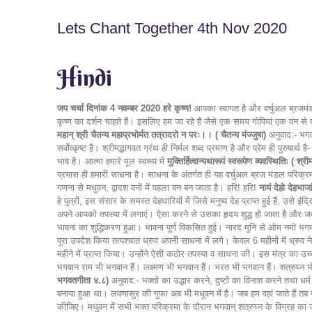
Lets Chant Together 4th Nov 2020
Hindi
जप चर्चा दिनांक 4 नवम्बर 2020 हरे कृष्ण!
आपका स्वागत है और वर्चुअल ब्रजमंडल 
कृष्ण का दर्शन चाहते हैं। इसलिए हम जा रहे हैं जैसे एक समय गोपियां एक वन स
महान् श्री चैतन्य महाप्रभोर्मत तत्रादरो न परः।। ( चैतन्य मंज्जुषा)
अनुवाद:- भगवा
सर्वोत्कृष्ट है। श्रीमद्भागवत ग्रंथ ही निर्मल शब्द प्रमाण है और प्रेम ही पुरुष
भाव है। आत्मा हमारे मूल स्वरूप में
मुक्तिर्हित्वान्यथारूपं स्वरूपेण व्यवस्थितिः ( श
प्रयास ही हमारी साधना है। साधना के अंतर्गत ही यह वर्चुअल ब्रज मंडल परिक्
गणना से मधुवन, द्वादश वनों में पहला वन बन जाता है। हरि! हरि!
नायं देहो देहभाजा
हे पुत्रों, इस संसार के समस्त देहधारियों में जिसे मनुष्य देह प्राप्त हुई है, उ
अपने आपको तपस्या में लगाएं। ऐसा करने से उसका हृदय शुद्ध हो जाता है और ज
भावना का शुद्धिकरण हुआ। भावना पूर्ण विकसित हुई। नारद मुनि से ओम नमो भगवते 
पूरा उपदेश किया तत्पश्चात ध्रुव अपनी साधना में लगे। केवल 6 महीनों में ध्रु
महीने में प्राप्त किया। उन्होंने ऐसी कठोर तपस्या व साधना की। इस मंत्र का उ
भगवान राम भी भगवान हैं। लक्ष्मण भी भगवान हैं। भरत भी भगवान हैं। शत्रुघ्न भी
भगवतगीता ४.८)
अनुवाद:- भक्तों का उद्धार करने, दुष्टों का विनाश करने तथा धर
बनाया हुआ था। लवणासुर की गुफा अब भी मधुवन में है। जब हम वहां जाते हैं तब नी
कीजिए। मधुवन में सभी भक्त परिक्रमा के दौरान भगवान् शत्रुघ्न के विग्रह का जरूर