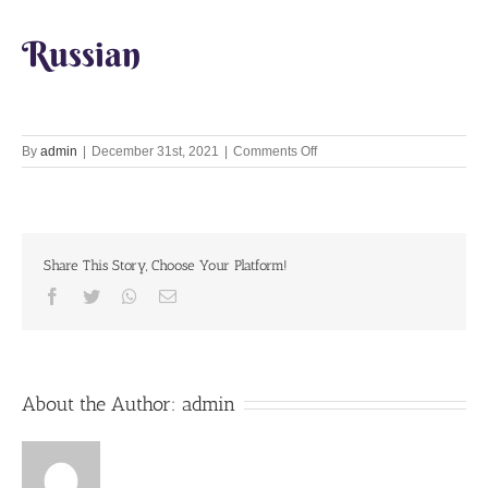
Russian
on
By
admin
|
December 31st, 2021
|
Comments Off
Lets
Chant
Together
31st
Dec
Share This Story, Choose Your Platform!
2021
Facebook
Twitter
Whatsapp
Email
About the Author:
admin