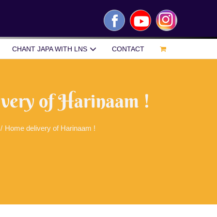
Facebook
YouTube
Instagram
CHANT JAPA WITH LNS
CONTACT
very of Harinaam !
/
Home delivery of Harinaam !