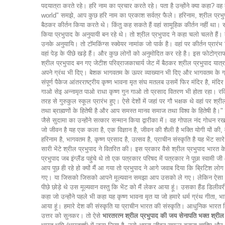
पदयात्रा करते रहे। हरि नाम का प्रचार करते रहे। पता है उन्होंने क्या कहा?
world" समझे, आप कुछ हरि नाम का प्रकाश सर्वत्र फैले। हरिनाम, श्रील प्रभुपाद ने
बैठकर कीर्तन किया करते थे। किंतु कह सकते हैं वहां सामूहिक कीर्तन नहीं था
किया प्रभुपाद के अनुयायी बन रहे थे। तो श्रील प्रभुपाद ने कहा चलो चलते हैं। कहां?
उनके अनुयायि। तो टॉमकिंग्स स्क्वेयर नामांक जो पार्क है। वहां पर कीर्तन प्रारंभ 
वहां पेड़ के पीछे खड़े हैं। और कुछ लोगों को अनुमोदित कर रहे है। इस फोटोग्रा
श्रील प्रभुपाद बन गए जेटीश परिव्राजकाचार्य जेट में बैठकर श्रील प्रभुपाद या
अपने ग्रंथ भी दिए। बेशक भागवतम के ऊपर व्याख्यान भी दिए और भागवतम के ग्रंथ
संपूर्ण पैकेज आंतरराष्ट्रीय कृष्ण भावना मृत संघ मतलब उसमें फिर मंदिर है, मंद
गाओ सेइ अन्नामृत पाओ राधा कृष्ण गुन गाओ तो प्रसाद वितरण भी होता रहा। रविवा
तरह से गुरुकुल स्कूल प्रारंभ हुए। ऐसे देशों में जहां पर गौ भक्षक थे वहां पर श
तथा ब्राह्मणों के हितेषी है और आप समस्त मानव समाज तथा विश्व के हितेषी है।" ऐ
जैसे सुदामा का उन्होंने सत्कार सन्मान किया द्वारीका में। वह गोपाल नंद गोध
जो जीवन है यह एक कला है, एक विज्ञान है, जीवन की शैली है भक्ति योगी यों की,
हरिनाम है, भागवतम है, कृष्ण प्रसाद है, उत्सव है, प्राचीन संस्कृति है यह भें
सारी भेंटे श्रील प्रभुपाद ने वितरित की। इस प्रकार वैसे श्रील प्रभुपाद भार
प्रभुपाद जब इंग्लैंड पहुंचे थे तो एक पत्रकार परिषद में पत्रकार ने पूछा स्वा
आप पूछ ही रहे हो क्यों मैं आ गया तो प्रभुपाद ने आगे जवाब दिया कि ब्रिटिश ल
गए। या जिसको जिसको आपने मूल्यवान समझा आप उसको ले गए। लेकिन ऐसा कर
पीछे छोड़े थे उस मूल्यवान वस्तु कि भेंट को मैं लेकर आया हूं। उसका हैंड डिलीव
कहा जो उन्होंने पहले भी कहा यह कृष्ण भावना मृत या जो हमारे धर्म ग्रंथ गीता, 
आया हूं। हमारे देश की संस्कृति या प्राचीन भारत की संस्कृति। आधुनिक भारत कि
उत्तर को सुनकर। तो ऐसे
भारतरत्न श्रील प्रभुपाद की जय सेनापति भक्त श्रील