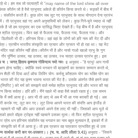
 सुना रहे थे। हम सब जो पदयात्री थे "may name of the lord shine all over
िक कीर्तन जो है वैसे प्रभुपाद अकेले ही कीर्तन किया करते थे। सड़कों में बीच में
 संकीर्तन करते हैं। कुछ लोग जब जुट गए प्रभुपाद के साथ योगदान देना प्रारंभ
 में। तो प्रभुपाद वहां गए अपने अनुयायियों को लेकर। कुछ गिने-चुने ज्यादा थे नहीं
्क है जो हम प्रभुपाद का एक प्रसिद्ध चित्र देखते हैं। पेड़ बीच में है और प्रभुपाद
कीर्तन श्रील प्रभुपाद। फिर वहां से फैलता गया, फैलता गया, फैलता गया। और
ी डिलीवरी भी दी। हरिनाम दिया। वहां वहां के लोगों को हरि नाम की भेंट दी और
वत्र। प्राचीन भारतीय संस्कृति का प्रचार और प्रसार भी हो रहा था। यह भेंट
्ण मंदिर जहां कीर्तन नहीं होता।कीर्तन भी है और नाचो गाओ खाओ प्रभु के गुण
गौर पूर्णिमा उत्सव, यह उत्सव, वह उत्सव, रथ यात्रा उत्सव प्रारंभ हुए। इस
िताय च । जगत् हिताय कृष्णाय गोविन्दाय नमो नमः ॥
अनुवाद - "हे प्रभु! आप गायों
षण होना चाहिए। क्योंकि स्वयं भगवान भी ब्राह्मणों का सत्कार सम्मान करते थे,
 जीवन शैली भी दिया आर्ट ऑफ लिविंग योगः कर्मसु कौशलम योग का भक्ति योग का
 भारत की भेंट यह कृष्ण भावना भारत की भेंट है। उसके अंतर्गत जैसे हमने कहा
(स्पिरिट ) को मर्म को समझने वाले मर्मज्ञ श्रील प्रभुपाद रहे और भारत की यह
रण किया सर्वत्र। हरि हरि। मैंने पहले भी कहा वैसे कहते रहता हूं। एक समय
हो कि मैं क्यों आया हूं। आप भी तो आए थे अब मैं भी आ गया बराबरी हो गई। अब
प चोरी करके गए, लूट कर गए। लूट लिया आपने भारत की संपत्ति आप इंग्लैंड ले
पहचाने भी नहीं और आप उसको अपने देश लाए भी नहीं। जिसको आप भूले थे
 जिसको हमारे वॉइस ट्रोइस नहीं पहचाने उसका मूल्य। तो फिर श्रील प्रभुपाद ने
ेर प्रेम धन हरिनाम संकीर्तन यह भगवान का नाम बहुत मूल्यवान है, इसको मैं ले
 संस्कृति को मैं ले आया हूं। तो इस प्रकार वह पत्रकार प्रभावित हुए थे उस
। जन्म सार्थक करी कर पर-उपकार।। (च. च. आदि लीला 9.41)
अनुवाद - "जिसने