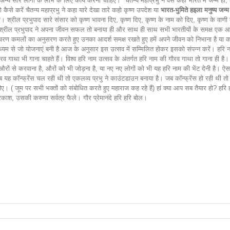
े लोगों के लाभ के लिए कार्य करना चाहिए।" चैतन्य महाप्रभु ने वैसे कहां भारत में जन्मे हो, हां हां मै
ो कैसे करें चैतन्य महाप्रभु ने कहा यारे देखा तारे कहो कृष्ण उपदेश या
भारत-भुमिते हइला मनुष्य ज
रील प्रभुपाद सारे संसार को कृष्ण भावना दिए, कृष्ण दिए, कृष्ण के नाम को दिए, कृष्ण के वाणी 
्रील प्रभुपाद ने अपना जीवन सफल तो बनाया ही और साथ ही साथ सभी भारतीयों के समक्ष एक आदर्श
चरण कमलों का अनुसरण करते हुए उनका आदर्श समक्ष रखते हुए हमें अपने जीवन को निभाना है या
 से जो योजनाएं बनी है आज के अनुसार इस उत्सव में सम्मिलित होकर इसको संपन्न करें। हरि नाम 
गाथा भी गाना चाहते हैं। विश्व हरि नाम उत्सव के अंतर्गत हरि नाम की गौरव गाथा तो गाना ही है
औरों से करवाना है, औरों को भी जोड़ना है, या नए नए लोगों को भी यह हरि नाम की भेंट देनी है। ऐ
 कॉन्फ्रेंस चल रही थी तो एकलव्य प्रभु ने काउंटडाउन बनाया है। जब कॉन्फ्रेंस हो रही थी तो उसम
ीए। ( जूम पर सभी भक्तों को संबोधित करते हुए महाराज कह रहे हैं) हां क्या आप सब तैयार हो? हरि हर
काश, उसकी करुणा सर्वत्र फैले। गौर प्रेमानंदे हरि हरि बोल।