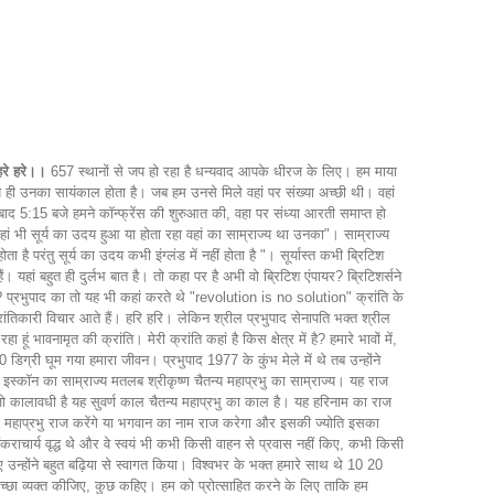
 हरे हरे।।
657 स्थानों से जप हो रहा है धन्यवाद आपके धीरज के लिए। हम माया
य ही उनका सायंकाल होता है। जब हम उनसे मिले वहां पर संख्या अच्छी थी। वहां
त बाद 5:15 बजे हमने कॉन्फ्रेंस की शुरुआत की, वहा पर संध्या आरती समाप्त हो
ा जहां भी सूर्य का उदय हुआ या होता रहा वहां का साम्राज्य था उनका"। साम्राज्य
ा है परंतु सूर्य का उदय कभी इंग्लंड में नहीं होता है "। सूर्यास्त कभी ब्रिटिश
ैं। यहां बहुत ही दुर्लभ बात है। तो कहा पर है अभी वो ब्रिटिश एंपायर? ब्रिटिशर्सने
ंति? प्रभुपाद का तो यह भी कहां करते थे "revolution is no solution" क्रांति के
रांतिकारी विचार आते हैं। हरि हरि। लेकिन श्रील प्रभुपाद सेनापति भक्त श्रील
ं भावनामृत की क्रांति। मेरी क्रांति कहां है किस क्षेत्र में है? हमारे भावों में,
80 डिग्री घूम गया हमारा जीवन। प्रभुपाद 1977 के कुंभ मेले में थे तब उन्होंने
ै। इस्कॉन का साम्राज्य मतलब श्रीकृष्ण चैतन्य महाप्रभु का साम्राज्य। यह राज
ा जो कालावधी है यह सुवर्ण काल चैतन्य महाप्रभु का काल है। यह हरिनाम का राज
गौरांग महाप्रभु राज करेंगे या भगवान का नाम राज करेगा और इसकी ज्योति इसका
ंकराचार्य वृद्ध थे और वे स्वयं भी कभी किसी वाहन से प्रवास नहीं किए, कभी किसी
गए उन्होंने बहुत बढ़िया से स्वागत किया। विश्वभर के भक्त हमारे साथ थे 10 20
ेच्छा व्यक्त कीजिए, कुछ कहिए। हम को प्रोत्साहित करने के लिए ताकि हम