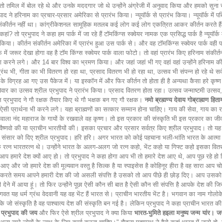
 वह तो तमिल में बोल रहे थे और उनके मददगार जो थे उन्होंने अंग्रेजी में अनुवाद किया और हमको
 हरिनाम का प्रचार-प्रसार अमेरिका से प्रारंभ किया। न्यूयॉर्क से प्रारंभ किया। न्यूयॉर्क में पब्ल
। संकीर्तन नहीं था। कांग्रीकेशनल सामूहिक मतलब कई लोग कई लोग एकत्रित आकर कीर्तन करते हैं।
 तो प्रभुपाद ने कहा हम पार्क में जा रहे हैं टॉमकिंग्स स्क्वेयर नामक एक प्रसिद्ध पार्क है न्यूयॉर्क
किया। कीर्तन संकीर्तन अमेरिका में प्रारंभ हुआ उस पार्क से। और वह टॉमकिंग्स स्क्वेयर पार्क वही पार
फ में जरूर देखा होगा वह है टॉम किंग्स स्क्वेयर पार्क वाला फोटो। तो वहां प्रारंभ किए हरिनाम सं
त्रा करने लगे। और 14 बार विश्व का भ्रमण किया। और जहां जहां भी गए वहां वहां उन्होंने हरिनाम क
 भी, गीता का भी वितरण हो रहा था, प्रसाद वितरण भी हो रहा था, उत्सव भी संपन्न हो रहे थे सर्
िर के विग्रह आ गए उस पैकेज में। या इस्कॉन में और फिर कीर्तन तो होता ही है अन्यथा कैसा हरे कृष
र का उत्सव श्रील प्रभुपाद ने प्रारंभ किया। प्रसाद वितरण होता रहा। उत्सव जन्माष्टमी उत्सव, 
्रील प्रभुपाद ने गौ रक्षक तैयार किए थे गौ भक्षक बन गए गौ रक्षक।
नमो ब्रह्मण्य देवाय गोब्राह्मण ह
सी प्रार्थना भी करने लगे। यहा ब्राह्मणों का सत्कार सम्मान होना चाहिए। गाय की सेवा, गाय का रक्
न रखवाला नंद महाराज के गायों के रखवाले वह कृष्ण। तो इस प्रकार की संस्कृति भी इस प्रकार का
 वैष्णवो की या प्राचीन भारतीयों की। इसका प्रचार और प्रसार सर्वत्र किए श्रील प्रभुपाद। तो यह
ट सारे संसार को दिए श्रील प्रभुपाद। हरि हरि। अगर भारत को कोई पहचाना भली-भांति भारत के आत्मा 
त के रत्न भारतरत्न थे। उन्होंने भारत के अलग-अलग जो रत्न कहो, भेंट कहो या गिफ्ट कहो इसका वित
मी जी आप हमारे देश क्यों आए हो। तो प्रभुपाद ने कहा होगा आप भी तो हमारे देश आए थे, आप पूछ रहे 
ोग आए और जो हमारे देश की मूल्यवान वस्तु है सिल्क है या स्पाइसेस है कोहिनूर हीरा है वह सारा आ
ते समय आपने हमारी देश की जो असली संपत्ति है उसको तो आप पीछे ही छोड़ दिए। आप उसको 
री देने में आया हूं। तो फिर उन्होंने पूछा ऐसी कौन सी बात है ऐसी कौन सी संपत्ति है आपके देश की
भागवत यह धर्म ग्रंथ वेदवानी यह वह भेंट हैं भारत से। प्राचीन भारतीय भेंट है। भगवान का नाम गोलोक
 जो संस्कृति है वह पाश्चात्य देश की संस्कृति बन गई है। लेकिन प्रभुपाद ने कहा प्राचीन भारत की
 प्रभुपाद की जय
और फिर ऐसे श्रील प्रभुपाद ने क्या किया
भारत-भुमिते हइला मनुष्य जन्म यांर