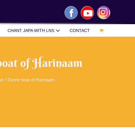
Facebook
YouTube
Instagram
CHANT JAPA WITH LNS
CONTACT
boat of Harinaam
me
/
Divine boat of Harinaam