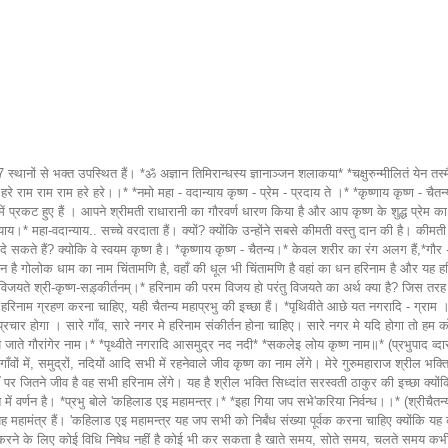
ैं,*गौर - त्विषे ।* यह चैतन्य महाप्रभु कृष्ण प्रेम देने के लिए आये है और इसीलिए उन्हें महा-वदान्याय कहा गया हैं। सच्चा दान हरिनाम हैं। यह हरिनाम गोलोक का प्रेम धन है गोलोक धाम का नाम चिंतामणि है, वहाँ की धूल भी चिंतामणि है वहां का धन हरिनाम है और यह हरिनाम फ्रि में बांटना चैतन्य महाप्रभु चाहते थें इसलिए उनका नाम महा-वदान्याय हैं और ये हरिनाम करने के लिए महाप्रभु कलीकाल में आए। महाप्रभु चाहते थे *परं विजयते श्री-कृष्ण-सड़्कीर्तनम्।* हरिनाम की परम विजय हो परंतु विजयते का अर्थ क्या है? जिस तरह हमारे देश में लोकसभा की 540 सीटें हैं कोई हरे कृष्ण पार्टी की परं विजय होने के लिए 540 सीटे उनकाे मिलनी चाहिए।हरिनाम की परं विजय के लिए हर व्यक्ति को हरिनाम ग्रहण करना चाहिए, यही चैतन्य महाप्रभु की इच्छा हैं। *पृथिवीते आछे यत नगरादि - ग्राम । सर्वत्र प्रचार हइबे मोर नाम।* ( चैतन्य भागवत अन्त्य - खण्ड ४.१.२६ ) अनुवाद:-पृथ्वी के पृष्ठभाग पर जितने भी नगर व गाँव हैं , उनमें मेरे पवित्र नाम का प्रचार होगा । सारे गाँव, सारे नगर मे हरिनाम संकीर्तन होना चाहिए। सारे नगर मे यदि होगा तो हम को तो करना ही है। श्रील प्रभुपाद लिखते हैं कि मेरे गुरुमहाराज श्रील भक्ति सिध्दांत सरस्वती ठाकुर की इच्छा है *ताँर इच्छा बलवान पाश्चात्येते थान थान* *होय जाते गौरांगेर नाम।* *पृथ्वीते नगरादि आसमुद्र नद नदी* *सकलेइ लोय कृष्ण नाम॥* (प्रभुपाद व्दारा लिखित भजनकृष्ण तब पुण्य हबे भाइ।) अनुवाद: -उनकी बलवती इच्छा से भगवान् गौरांग का नाम पाश्चात्य जगत के समस्त देशों में फैलेगा। पृथ्वी के समस्त नगरों व गाँवों में, समुद्रों, नदियों आदि सभी में रहनेवाले जीव कृष्ण का नाम लेंगे। मेरे गुरुमहाराज श्रील भक्ति सिध्दांत सरस्वती ठाकुर कि इच्छा हैं *पृथ्वीते नगरादि आसमुद्र नद नदी* *सकलेइ लोय कृष्ण नाम॥* केवल नगर नहीं है समस्त समुद्र, नदी, वन जंगल यहाँ पर जितने जीव है वह सभी हरिनाम लेंगे। यह है श्रील भक्ति सिध्दांत सरस्वती ठाकुर की इच्छा क्योंकि ये चैतन्य महाप्रभु की इच्छा हैं। ये हरिनाम की क्यों परम विजय होनी चाहिए क्योंकि हमें जो कुछ चाहिए वह सब यहीं से मिलता है महाप्रभु कहते हैं चैतन्य भागवत में वर्णन है। *प्रभु बोले 'कहिलाड एइ महामन्त्र।* *इहा गिया जप सभे'करिया निर्वन्ध।।* (श्रीचैतन्य भागवत मध्य खंड23.76) अनुवाद: - आप सब जाकर हरे कृष्ण इस महामंत्र का निर्वन्ध-पूर्वक अर्थात अभिनिवेश या गाढ़ मनोयोग पूर्वक जप करें। यह मंत्र नहीं है, यह महामंत्र हैं। 'कहिलाड एइ महामन्त्र यह जप सभी को निर्बंध संख्या पूर्वक करना चाहिए क्योंकि यह करने से सब मिलेगा तो दूसरा करने की जरूरत ही क्या है और जो करते हैं उनका ही नहीं, इससे सभी का भला होगा। अच्छा इतना अच्छा है तो कैसे करना है ? यह करने के लिए कोई विधि निषेध नहीं है कोई भी कर सकता है खाते समय, सोते समय, चलते समय कभी भी। शिक्षाष्टक मे चैतन्य महाप्रभु कहते हैं। *नाम्नामकारि बहुधा निज - सर्व - शक्तिस् तत्रार्पिता नियमितः स्मरणे न कालः । एतादृशी तव कृपा भगवन्ममापि दुर्दैवमीदृशमिहाजनि नानुरागः ।।* (श्री चैतन्य चरितामृत अंत्य लीला 20.16) अनुवाद: -" हे प्रभु , हे पूर्ण पुरुषोत्तम भगवान् , आपके पवित्र नाम में जीव के लिए सर्व सौभाग्य निहित है , अत : आपके अनेक नाम हैं यथा कृष्ण तथा गोविन्द , जिनके द्वारा आप अपना विस्तार करते हैं । आपने अपने इन नामों में अपनी सारी शक्तियाँ भर दी हैं और उनका स्मरण करने के लिए कोई निश्चित नियम भी नहीं हैं । हे प्रभु , यद्यपि आप अपने पवित्र नामों की उदारतापूर्वक शिक्षा देकर पतित बद्ध जीवों पर ऐसी कृपा करते हैं , किन्तु मैं इतना अभागा हूँ कि मैं पवित्र नाम का जप करते समय अपराध करता हैं , अतः मुझ में जप करने के लिए अनुराग उत्पन्न नहीं हो पाता है । *नियमित: स्मरणे न काल:* नियमित स्मरण, भगवान का नाम लेने के लिए कोई काल आदि विचार कंडिशन नहीं है और जब भी समय मिलता है इस तरह नहीं सब काम छोड के नाम लो ऐसा नहीं है, काम के साथ-साथ करना पड़ता हैं। पाच दस आदमी साथ मे बैठते है तो क्या करना चाहिए? घर मे बैठ कर कीर्तन करना चाहिए। मृदंग करताल बजाते हुए कीर्तन करना चाहिए, मृदंग, करताल नही है तो ताली बजाते हुए करना चाहिए। कोई कठिन काम नहीं है, यह हरिनाम कैसे लेना चाहिए कोई कंडीशन नहीं है लेकिन हरिनाम चिंतामणि में भक्ति विनोद ठाकुर लिखते हैं।कोई नियम नहीं है फिर भी हरिदास ठाकुर कहते हैं, "हे भगवान! कोई नियम नहीं है लेकिन आप मुझ पर कृपा कीजिए मेरा मन आपके भाव में लगे यही एक नियम है, मैं आपका नाम स्पष्ट और भाव से ले सकूं" किस से मांग रहे हैं नाम? भगवान के शरण में है, नाम भगवान के शरण में है और व्याकुल भाव से, व्याकुल क्रंदन, स्पष्ट रूप से स्पष्ट अक्षर और यह आदर के साथ लेना चाहिए। अक्षर का आदर करना चाहिए जिस प्रकार खाने का आदर करते हैं शब्द का आदर करना है, अक्षर का आदर करना है लिख कर शब्द का आदर, ठीक सेसुन कर तो हरिनाम का आदर करना है तो ठीक से सुनना है ठीक से सुनने के लिए पहले क्या करना चाहिए? ठीक से सुनने के लिए स्पष्ट उच्चारण करना चाहिए। स्पष्ट उच्चारण नहीं होगा तो ठीक से सुन नहीं सकती तो ठीक से उच्चारण करना और सुनना यह बहुत जरूरी है अनुदिनम नियमीत यह स्पष्ट उच्चारण करने के लिए हमारी पूर्ववर्ती आचार्य ने बहुत ही अच्छे अच्छे सुझाव दिये। श्री श्री परम पूज्य लोकनाथ स्वामी गुरु महाराज ने एक पुस्तक लिखी है *संस्कृत उच्चारणम्* इतना उसमे सुंदर वर्णन किया है कि हरिनाम किस तरह उच्चारण करना चाहिए कृष्ण नाम में कृष्ण... इंग्लिश में पांच अक्षर में तीन अक्षर के बीच में बिंदी लगा दिया है एक बिंदी लगाए तो दूसरा अक्षर है इसका अर्थ है इंग्लिश में 26 अक्षर है संस्कृत में 50 अक्षर है तो 26 अक्षर के 50 अक्षर बनाने के लिए मार्क देना पड़ता है तो के.आर. एस. ए यह अक्षर एक नहीं है अलग है संस्कृत में अलग है और उच्चारण भी अलग-अलग है संस्कृत में मुर्धवर्ण है मुर्धवर्ण कखगघ ये कंठवर्ण है।चछजझ ये तालगुवर्ण है। टठडढ ये