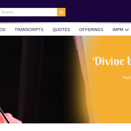
earch
r:
OS
TRANSCRIPTS
QUOTES
OFFERINGS
IMPM
Divine 
Ho