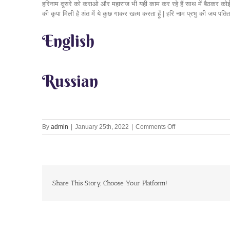
English
Russian
on
By
admin
|
January 25th, 2022
|
Comments Off
Divine
boat
of
Harinaam
Share This Story, Choose Your Platform!