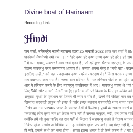
Divine boat of Harinaam
Recording Link
Hindi
जप चर्चा, भक्तिप्रेम स्वामी महाराज व्दारा 25 जनवरी 2022
आज जप चर्चा में 857 स्थानों से भक्त उपस्थित हैं। *ॐ अज्ञान तिमिरान्धस्य ज्ञानाञ्जन शलाकया* *चक्षुरुन्मीलितं येन तस्मै श्री गुरवे नमः।* *वाच्छा कल्पतरुभ्यश्च कृपासिन्धुभ्य एव च ।* *पतितानां पावनेभ्यो वैष्णवेभ्यो नमो नमः ।।* *हरे कृष्ण हरे कृष्ण कृष्ण कृष्ण हरे हरे। हरे राम हरे राम राम राम हरे हरे।।* *नमो महा - वदान्याय कृष्ण - प्रेम - प्रदाय ते ।* *कृष्णाय कृष्ण - चैतन्य - नाम्ने गौर - त्विषे नमः ।।* (श्री चैतन्य चरितामृत मध्य लीला 19.53) अनुवाद " हे परम दयालु अवतार ! आप स्वयं कृष्ण हैं , जो श्रीकृष्ण चैतन्य महाप्रभु के रूप में प्रकट हुए हैं । आपने श्रीमती राधारानी का गौरवर्ण धारण किया है और आप कृष्ण के शुद्ध प्रेम का उदारता से वितरण कर रहे हैं । हम आपको सादर नमस्कार करते हैं । हरे कृष्ण! चैतन्य महाप्रभु परम करुणामय अवतार हैं। उनका अपना मंत्र है *नमो महा - वदान्याय।* महा-वदान्याय.. सच्चे वरदाता हैं। क्यों? क्योंकि उन्होंने सबसे कीमती वस्तु दान की है। कीमती वस्तु क्या है?कृष्ण प्रेम प्रदाय ते।उन्होंने कृष्ण दिये और वो भी फ्री में दिया है, इसलिए उन्हें..*नमो महा - वदान्याय कृष्ण - प्रेम - प्रदाय ते।* किस प्रकार कृष्ण दे सकते हैं? क्योकि वे स्वयम कृष्ण है। *कृष्णाय कृष्ण - चैतन्य।* केवल शरीर का रंग अलग ह