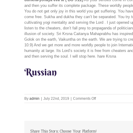
and then you suffer its complete package. These worldly people 
You do not get only joy in this world you get suffering. You hav
come free. Sukha and dukha they can’t be separated. You try to 
cultivating yogi mentality and serving the Lord . I just opened 
listen to the cheaters, don’t fall prey to propaganda of politic
illusion of society. Sri Krsna Caitanya Mahaprabhu has inspir
Golok on the earth, Vaikuntha on the earth. We are trying to cr
10.9) And we get more and more worldly people to join Internat
humanity at large. Its Lord’s society it is free from cheaters 
and then serving the soul. I will stop here. hare Krsna
Russian
on
By
admin
|
July 22nd, 2019
|
Comments Off
World
is
filled
with
cheaters
be
Share This Story, Choose Your Platform!