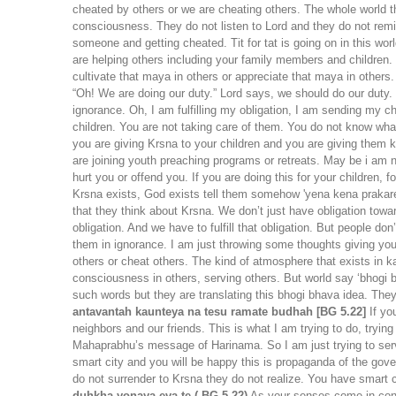
cheated by others or we are cheating others. The whole world th
consciousness. They do not listen to Lord and they do not remi
someone and getting cheated. Tit for tat is going on in this wo
are helping others including your family members and children. 
cultivate that maya in others or appreciate that maya in othe
“Oh! We are doing our duty.” Lord says, we should do our duty
ignorance. Oh, I am fulfilling my obligation, I am sending my ch
children. You are not taking care of them. You do not know wh
you are giving Krsna to your children and you are giving them
are joining youth preaching programs or retreats. May be i am not
hurt you or offend you. If you are doing this for your children, f
Krsna exists, God exists tell them somehow 'yena kena prakare
that they think about Krsna. We don’t just have obligation towa
obligation. And we have to fulfill that obligation. But people d
them in ignorance. I am just throwing some thoughts giving you 
others or cheat others. The kind of atmosphere that exists in ka
consciousness in others, serving others. But world say ‘bhogi b
such words but they are translating this bhogi bhava idea. They a
antavantah kaunteya na tesu ramate budhah [BG 5.22]
If yo
neighbors and our friends. This is what I am trying to do, tryin
Mahaprabhu’s message of Harinama. So I am just trying to serve
smart city and you will be happy this is propaganda of the gov
do not surrender to Krsna they do not realize. You have smart ci
duhkha-yonaya eva te ( BG 5.22)
As your senses come in contac