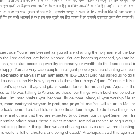
ए। इसीलिए इस प्रकार के भौतिक प्रपंचों के मध्य श्री कृष्ण चैतन्य महाप्रभु ने श्रील प्रभुपाद को 
दिर इस पृथ्वी पर वैकुण्ठ तथा गोलोक के समान हैं। ये मंदिर आध्यत्मिक संघ हैं। यहाँ भगवान की वाण
 जगत के भ्रामक प्रचार से बच सके। इस्कॉन सम्पूर्ण मानवता के लिए सर्वोच्च हित की बात करता है
झते हैं कि हम सभी आत्माएं हैं तथा हम एक दूसरे का हित चाहते हैं एवं उनकी सहायता तथा सेवा करते हैं
 cautious
You all are blessed as you all are chanting the holy name of the Lor
is the Lord and you are being blessed. You are becoming enriched, you are be
rsnas, you start becoming wealthy increase your wealth, do the fixed deposit
appy. You are very wise people, intelligent people you are chanting and bei
d-bhakto mad-yaji mam namaskuru [BG 18.65]
Lord has asked us to do t
nd as conclusion He is saying you do these four things Arjuna. Of course it is 
ion, Lord’s speech. Bhagavad gita is spoken for us, for me and you. Arjuna is
of us as He was talking to Arjuna. So those four things which Lord mention
ember Him. mad bhakta -you become His devotee. Mad-yaji -you worship Me a
en,
mam evaisyasi satyam te pratijane priyo 'si me
You will return to Me L
e back home, Lord had told us to do those four things. To do these things is s
rs or remind others that they are expected to do these four things-Remember 
r remind others about these subject matters, remind ourselves to begin with, re
e not doing these 4 things then we are cheating ourselves and we are cheating
s world is full of cheaters and being cheated.” Prabhupada said this again an