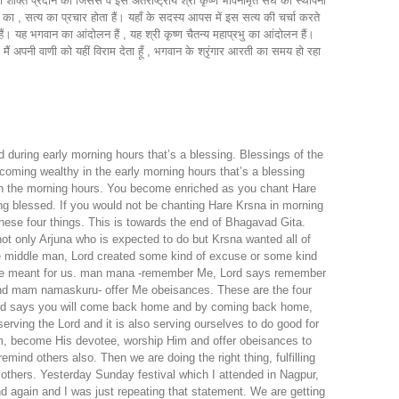
शक्ति प्रदान की जिससे वे इस अंतर्राष्ट्रीय श्री कृष्ण भावनामृत संघ की स्थापना
ी का , सत्य का प्रचार होता हैं। यहाँ के सदस्य आपस में इस सत्य की चर्चा करते
ं। यह भगवान का आंदोलन हैं , यह श्री कृष्ण चैतन्य महाप्रभु का आंदोलन हैं।
। मैं अपनी वाणी को यहीं विराम देता हूँ , भगवान के श्रृंगार आरती का समय हो रहा
d during early morning hours that’s a blessing. Blessings of the
coming wealthy in the early morning hours that’s a blessing
 in the morning hours. You become enriched as you chant Hare
ng blessed. If you would not be chanting Hare Krsna in morning
hese four things. This is towards the end of Bhagavad Gita.
not only Arjuna who is expected to do but Krsna wanted all of
 the middle man, Lord created some kind of excuse or some kind
ed are meant for us. man mana -remember Me, Lord says remember
nd mam namaskuru- offer Me obeisances. These are the four
ord says you will come back home and by coming back home,
erving the Lord and it is also serving ourselves to do good for
Him, become His devotee, worship Him and offer obeisances to
mind others also. Then we are doing the right thing, fulfilling
 others. Yesterday Sunday festival which I attended in Nagpur,
d again and I was just repeating that statement. We are getting