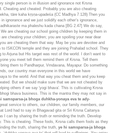
y single person is in illusion and ignorance not Krsna
ed. Cheating and cheated. Probably you are also cheating
āre dekha, tāre kaha kṛṣṇa-upadeśa (CC Madhya 7.128) Then you
 in ignorance and we just solidify each other’s ignorance,
ye vadhikaraste ma phaleshu kada chana [BG 2.47] We do say,
 We are cheating our school going children by keeping them in
 are cheating your children; you are spoiling your near dear
d you are cheating them that way. May be you are devotee and
em to ISKCON temple and they are joining Prahalad school. They
 to Arjuna but His target was rest of the world. I don’t want to
yone you meet tell them remind them of Krsna. Tell them
or bring them to Pandharpur, Vrndavana, Mayapur. Do something
iends, our country man everyone in this world we have
ing maya to the world. And that way you cheat them and you keep
 cheated. But we should make sure that we are not cheated by
ping others if we say 'yogi bhava'. This is cultivating Krsna
g bhogi bhava business. This is the mantra they may not say in
hi samsparsa-ja bhoga duhkha-yonaya eva te ady-
great service to others, our children, our family members, our
what Lord had to say in Bhagavad gita or Sri Krsna Caitanya
I can by sharing the truth or reminding the truth. Develop
. This is cheating. These fools, Krsna calls them fools as they
nding the truth, sharing the truth,
ye hi samsparsa-ja bhoga
, ‘duhkha-yonaya eva te’ that will lead to sufferings. You enjoy