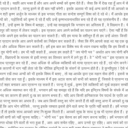
 दे रहे हैं। यद्यपि आप भक्त हैं और आप अपने बच्चों को कृष्ण देते हैं। जैसा कि मैं देख रहा हूँ आप में
रशिक्षण प्रदान करते हैं , परन्तु इतने से ही बात नहीं बनेगी। इसके अलावा भी कई अन्य कार्य हैं जो आपको
 श्री कृष्ण अर्जुन के माध्यम से इस भगवद गीता का सन्देश सम्पूर्ण विश्व को दे रहे थे। मैं आपके इ
ों को , पड़ोसियों को कृष्ण दे रहे हैं यदि उन्हें कृष्णभावनाभावित बना रहे हैं तो यह प्रशंसनीय हैं।
 , उन्हें कृष्ण के विषय में बताइए , उन्हें यह समझाइये कि भगवान का अस्तित्व हैं , वे विद्यमान हैं। 
ायापुर की यात्रा में लेकर जाइये। इस प्रकार आप अपने कर्तव्यों का पालन कर पाएंगे। ऐसा नहीं हैं कि हम
न करके अपने इस कर्तव्य का पालन कर सकते हैं। यदि हम माया के वशीभूत हैं तो हम उन्हें अंततः किसी न
ं कृष्ण प्रदान करके आप अपने कर्तव्यों का निर्वहन कर सकते हैं। जैसा कि मैंने आपसे कहा था यह एक 
 अधिक चिंतन कर सकते हैं। हमें इस बात का विशेष रूप से ध्यान रखना चाहिए कि हम किसी को धोखा
न ! तुम योगी बनो। हम भी यही कहते हैं , अथवा हम कहते हैं " जप योगी भव " अर्थात आप जप योगी बनिय
 विज्ञापनों के माध्यम से इसी मन्त्र का विस्तार करने में लगे हुए हैं। वे " भोगी भव " इस प्रकार कह
 साथ प्रस्तुत कर रहे हैं , तथा अधिक से अधिक व्यक्तियों को माया प्रदान कर रहे हैं , एवं भोग करने 
 के कारणों में भाग नहीं लेता जो कि भौतिक इन्द्रियों के संसर्ग से उत्पन्न होते हैं। हे कुन्तीपुत्र !
ण रखें तथा अन्यों को भी इसके विषय में बताए , तो यह आपके द्वारा एक महान सेवा होगी। इससे सभी प
की सेवा कर रहा हूँ। इसके माध्यम में मैं इस अटल सत्य को सभी को बताता हूँ, जिससे वे प्रसन्न रह
ट शहर बनाकर आप प्रसन्न रह सकते हैं। परन्तु ये मुर्ख , कृष्ण ऐसे व्यक्तियों को मुर्ख कहकर सम्बोधि
िक व्यवस्था कर रहे हैं , भगवान हमें यह समझा रहे हैं कि यदि हम इन्द्रिय विषयों के संपर्क में 
े आनंद का कारण ही हमारे दुःख का कारण बनता हैं। यदि आप किसी हानिकारक पेय पदार्थ के प्रति आ
रन्तु समय का अभाव हैं। जब आप किसी वस्तु का भोग करते हैं तो वही वस्तु अन्त में आपको दुःख प्रद
 हैं कि आप भोग कीजिये , परन्तु इसके पश्चात इससे होने वाले कष्ट के प्रति नहीं बताते हैं। हमें भ
ं तो इसके साथ आपको कष्ट निःशुल्क मिलते हैं। आपको सुख के साथ दुःख भी प्राप्त होता हैं। 
 की वाणी को नहीं सुनना चाहिए। " भोगी भव " इस चेतना का हमें त्याग करना चाहिए। हमें भगवान 
ा देने वालों से भरा हुआ हैं , अतः आप सचेत रहिए , आप उनसे दूर रहिए। आप स्वयं को राजनेताओं ,