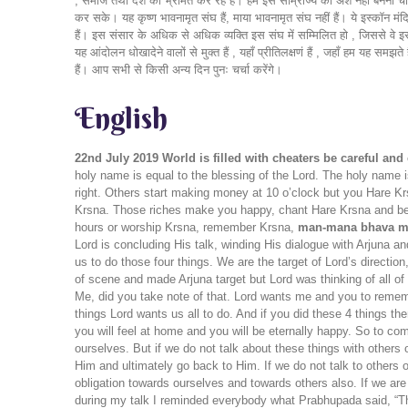
, समाज तथा देश को भ्रमित कर रहे हैं। हमें इस साम्राज्य का अंश नहीं बनना चाहि
कर सके। यह कृष्ण भावनामृत संघ हैं, माया भावनामृत संघ नहीं हैं। ये इस्कॉन मं
हैं। इस संसार के अधिक से अधिक व्यक्ति इस संघ में सम्मिलित हो , जिससे वे इस
यह आंदोलन धोखादेने वालों से मुक्त हैं , यहाँ प्रीतिलक्षणं हैं , जहाँ हम यह सम
हैं। आप सभी से किसी अन्य दिन पुनः चर्चा करेंगे।
English
22nd July 2019
World is filled with cheaters be careful and
holy name is equal to the blessing of the Lord. The holy name 
right. Others start making money at 10 o’clock but you Hare K
Krsna. Those riches make you happy, chant Hare Krsna and be h
hours or worship Krsna, remember Krsna,
man-mana bhava ma
Lord is concluding His talk, winding His dialogue with Arjuna a
us to do those four things. We are the target of Lord’s direct
of scene and made Arjuna target but Lord was thinking of all 
Me, did you take note of that. Lord wants me and you to rem
things Lord wants us all to do. And if you did these 4 things th
you will feel at home and you will be eternally happy. So to com
ourselves. But if we do not talk about these things with othe
Him and ultimately go back to Him. If we do not talk to others o
obligation towards ourselves and towards others also. If we ar
during my talk I reminded everybody what Prabhupada said, “Thi