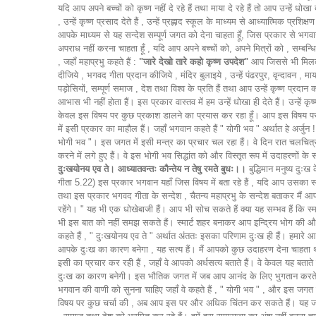
यदि आप अपने बच्चों को कृष्ण नहीं दे रहे हैं तथा माया दे रहे हैं तो आप उन्हें धोखा
, उन्हें कृष्ण प्रसाद देते हैं , उन्हें प्रह्लाद स्कूल के माध्यम से आध्यात्मिक प्
आपके माध्यम से यह सन्देश सम्पूर्ण जगत को देना चाहता हूँ, जिस प्रकार से भगवान
अपराध नहीं करना चाहता हूँ , यदि आप अपने बच्चों को, अपने मित्रों को , सम्बन्धिय
, जहाँ महाप्रभु कहते हैं :
"जारे देखो तारे कहो कृष्ण उपदेश"
आप जिससे भी मिलते हैं
दीजिये , भगवद गीता प्रदान कीजिये , मंदिर बुलाइये , उन्हें पंढरपुर, वृन्दावन , म
पड़ोसियों, सम्पूर्ण समाज , देश तथा विश्व के प्रति हैं तथा आप उन्हें कृष्ण प्रदा
आभास भी नहीं होता हैं। इस प्रकार वास्तव में हम उन्हें धोखा ही देते हैं। उन्हे
केवल इस विषय पर कुछ प्रकाश डालने का प्रयास कर रहा हूँ। आप इस विषय पर और
में इसी प्रकार का माहौल हैं। जहाँ भगवान कहते हैं " योगी भव " अर्थात हे अर्जु
भोगी भव "। इस जगत में इसी मन्त्र का प्रचार चल रहा हैं। वे दिन रात चलचित्रों ,
करने में लगे हुए हैं। वे इस भोगी भव सिद्धांत को और विस्तृत रूप में उदाहरणों के
दुःखयोनय एव ते। आध्यातवन्तः कौन्तेय न तेषु रमते बुधः।।
बुद्धिमान मनुष्य दुःख
गीता 5.22) इस प्रकार भगवान यहाँ जिस विषय में बता रहे हैं , यदि आप उसका स्मर
तथा इस प्रकार भगवद गीता के सन्देश , चैतन्य महाप्रभु के सन्देश बताकर मैं आप
रहेंगे। " यह भी एक धोखेबाजी हैं। आप भी सोच सकते हैं क्या यह सम्भव हैं कि स्मार्
भी इस बात को नहीं समझ सकते हैं। स्मार्ट शहर बनाकर आप इन्द्रिय भोग की और अध
कहते हैं , " दुःखयोनय एव ते " अर्थात अंततः इसका परिणाम दुःख ही हैं। हमार
आपके दुःख का कारण बनेगा , यह सत्य हैं। मैं आपको कुछ उदाहरण देना चाहता था प
इसी का प्रचार कर रही हैं , जहाँ वे आपको अर्धसत्य बताते हैं। वे केवल यह बताते
दुःख का कारण बनेगी। इस भौतिक जगत में जब आप आनंद के लिए भुगतान करते है
भगवान की वाणी को सुनना चाहिए जहाँ वे कहते हैं , " योगी भव " , और इस जगत
विषय पर कुछ चर्चा की , अब आप इस पर और अधिक चिंतन कर सकते हैं। यह जगत धोख