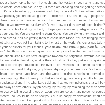
ey are busy, top to bottom, the locals and the westerns, you name it and ever
nd others what Lord has to say. All those are cheating and are getting cheat
rld. It’s time to wake up, its wakeup call. Help others don’t cheat others. y
Or possibly you are cheating them. People are in illusion, in maya, people are
rs. Take maya, give maya in this form that form, so this is cheating. karman
. But do we know what our duty is? Do we know our duty towards our children?
ildren to school and high school, college, graduation and post-graduation. You
at your duty is. You are not giving them Krsna. You are giving them maya an
 krsna prasad. You are getting them to chant Hare Krsna. You are bringing th
 talking to you but I am talking to the rest of the world. As Krsna was talking
or your neighbors for your friends.
yāre dekha, tāre kaha kṛṣṇa-upadeśa
Ever
na'. Tell them about Krsna, give them Krsna prasad, invite them to temple 
rds our children but we have obligation towards our neighbors, towards our fr
on’t know what is their duty, what is their obligation. So they just end up giv
food for thought. You could think over it. This worId is full of cheaters and
liyuga. Lord said to Arjuna, yogi bhava. Arjuna you become yogi. So this is hel
hava.’ Lord says, yogi bhava and this world is talking, advertising, promotin
re inspiring others to enjoy. So that is cheating, person enjoys little bit.
ye 
u understand one thing what Lord said and that you remind others that will be 
g to always serve others. By preaching, by talking, by reminding the truth or 
 you by telling you all those on zoom conference as many person or souls as 
ernment. You could just think how you could be happy by developing smart city
ty then you have lot of opportunities for sense gratification. Then Lord is remi
t with sense object there is little enjoyment in the beginning then Lord says