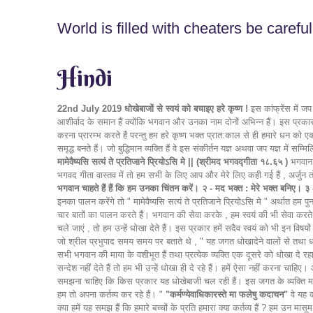
World is filled with cheaters be caref
Hindi
22nd July 2019
धोखेबाजों से स्वयं को बचाइए
हरे कृष्ण !
इस कांफ्रेंस में ज
आशीर्वाद के समान हैं क्योंकि भगवान और उनका नाम दोनों अभिन्न हैं। इस प्रका
करना प्रारम्भ करते हैं परन्तु हम हरे कृष्ण भक्त प्रात:काल से ही हमारे धन को 
समृद्ध बनते हैं। जो बुद्धिमान व्यक्ति हैं वे इस संकीर्तन यज्ञ अथवा जप यज्ञ में स
मामेवैष्यसि सत्यं ते प्रतिजाने प्रियोऽसि मे || (श्रीमद भगवद्गीता १८.६५ )
भगवान भ
भगवद गीता वास्तव में तो हम सभी के लिए आप और मेरे लिए कही गई हैं , अर्जुन तो 
भगवान चाहते हैं हैं कि हम उनका चिंतन करें। २ - मद भक्त : मेरे भक्त बनिए। ३
इनका पालन करेंगे तो " मामेवैष्यसि सत्यं ते प्रतिजाने प्रियोऽसि मे " अर्थात हम
चार बातों का पालन करते हैं। भगवान की सेवा करके , हम स्वयं की भी सेवा करते है
चले जाएं , तो हम उन्हें धोखा देते हैं। इस प्रकार हमें सदैव स्वयं को भी इन विष
जो श्रील प्रभुपाद समय समय पर बताते थे , " यह जगत धोखादेने वालों से तथा धोखा ख
सभी भगवान की माया के वशीभूत हैं तथा प्रत्येक व्यक्ति एक दूसरे को धोखा दे रहा
सन्देश नहीं देते हैं तो हम भी उन्हें धोखा ही दे रहे हैं। हमें ऐसा नहीं करना चा
समझना चाहिए कि किस प्रकार यह धोखेबाजी चल रही हैं। इस जगत के व्यक्ति माया
हम तो अपना कर्तव्य कर रहे हैं। "
"कर्मण्येवाधिकारस्ते मा फलेषु कदाचन"
वे यह क
क्या हमें यह समझ हैं कि हमारे बच्चों के प्रति हमारा क्या कर्तव्य हैं ? हम उन मासूम बच