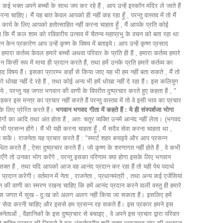
 से कई भक्त अपने बच्चों के साथ जप कर रहे हैं , आप उन्हें इस्कॉन मंदिर ले जाते हैं
 करना चाहिए। मैं यह बात केवल आपको ही नहीं कह रहा हूँ , परन्तु वास्तव में तो मैं
स कार्य के लिए आपको हतोत्साहित नहीं करना चाहता हूँ , मैं आपके प्रति कोई
 जैसा कि मैं कल शाम को रविवारीय उत्सव में चैतन्य महाप्रभु के वचन को बता रहा था
येन केन प्रकारेण आप उन्हें कृष्ण के विषय में बताइये। आप उन्हें कृष्ण प्रसाद
ारा कर्तव्य केवल हमारे बच्चों अथवा परिवार के प्रति ही हैं , हमारा कर्तव्य हमारे
 किसी रूप में माया ही प्रदान करते हैं, तथा हमें उनके प्रति हमारे कर्तव्य का
वृहद विषय हैं। इसका प्रारम्भ कहाँ से किया जाए यह भी हम नहीं बता सकते , मैं तो
 नहीं दे रहे हैं , तथा कोई अन्य भी हमें धोखा नहीं दे रहा हैं। इस कलियुग
े , परन्तु यह जगत भगवान की वाणी के विपरीत दुष्प्रचार करते हुए कहता हैं , "
कर इस मन्त्र का प्रचार नहीं करते हैं परन्तु वास्तव में तो वे इसी भाव का प्रचार
के लिए प्रेरित करते हैं।
भगवान भगवद गीता में कहते हैं : ये ही संस्पर्शजा भोगा
 ऐसे भोगों का आदि तथा अंत होता हैं , अतः चतुर व्यक्ति उनमें आनंद नहीं लेता। (भगवद
्रसन्न होंगे। मैं भी यही करना चाहता हूँ , मैं सदैव सेवा करना चाहता था ,
 सकें। राजनेता यह प्रचार करते हैं : "स्मार्ट शहर बनाइये और आप प्रसन्न
त करते हैं , ऐसा दुष्प्रचार करते हैं। जो कृष्ण के शरणागत नहीं होते हैं , वे कभी
आएँगे तो उनका भोग करेंगे , परन्तु इसका परिणाम क्या होगा इसके लिए भगवान
सक्त हैं , तथा यदि आपको आज वह आनंद प्रदान कर रहा हैं तो यही पेय पदार्थ
ान करेगी। वर्तमान में नेता , राजनेता , प्रधानमंत्री , तथा अन्य कई एजेंसियां
गवान की वाणी का स्मरण रखना चाहिए कि हमें आनंद प्रदान करने वाली वस्तु ही हमारे
इस जगत में सुख - दुःख को अलग अलग नहीं किया जा सकता हैं। इसलिए हमें
की सेवा करनी चाहिए और इससे हम प्रसन्न रह सकते हैं। इस प्रकार हमने इस
 वैज्ञानिकों के इस दुष्प्रचार से बचाइए , वे अपने इस प्रचार द्वारा परिवार