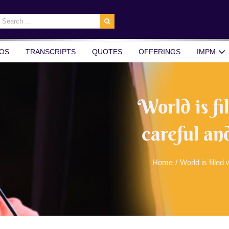
earch
r:
OS
TRANSCRIPTS
QUOTES
OFFERINGS
IMPM
World is fi
careful an
Home
/
World is filled