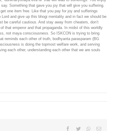
say. Something that gave you joy that will give you suffering.
get one item free. Like that you pay for joy and sufferings
o Lord and give up this bhogi mentality and in fact we should be
just be careful cautious. And stay away from cheaters, don’t
t of that emperor and that propaganda. In midst of this worldly
ness, not maya consciousness. So ISKCON is trying to bring
 that reminds each other of truth, bodhyanta parasparam (BG
nsciousness is doing the topmost welfare work, and serving
rving each other, understanding each other that we are souls
Facebook
Twitter
Whatsapp
Email