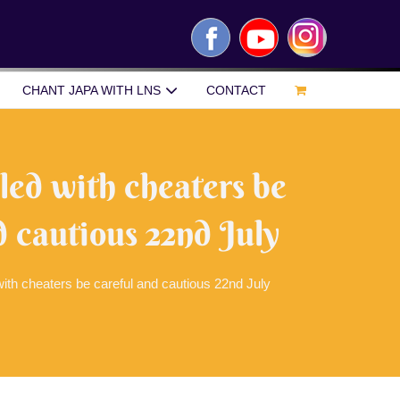
Facebook
YouTube
Instagram
CHANT JAPA WITH LNS
CONTACT
lled with cheaters be
d cautious 22nd July
 with cheaters be careful and cautious 22nd July