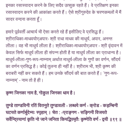
इनका रसास्वादन करने के लिए सदैव उत्सुक रहते हैं। वे प्रतिक्षण इनका
रसास्वादन करने की आकांक्षा करते हैं। ऐसे श्रीगुरुदेव के चरणकमलों में मैं
सादर वन्दना करता हूँ।
हमारे पूर्ववर्ती आचार्य भी ऐसा करते रहे हैं इसीलिए वे प्रसिद्ध हैं।
श्रीराधिका-माधवयोर्‌अपार- श्री राधा माधव की माधुर्य, अपार, अनन्त
लीला। वह भी माधुर्य लीला है। श्रीराधिका-माधवयोर्‌अपार - श्री वृंदावन में
केवल सिर्फ माधुर्य लीला ही संपन्न होती है या माधुर्य लीला का प्राधान्य है।
माधुर्य-लीला-गुण-रूप-नाम्नाम् अर्थात माधुर्य-लीला के गुणों का वर्णन, सौंदर्य
का वर्णन प्रसिद्ध है। कोई तुलना ही नहीं है। श्रीराम भी, श्री कृष्ण की
बराबरी नहीं कर सकते हैं। हम उनके सौंदर्य की बात करते हैं। 'गुण-रूप-
नाम्नाम्' - नाम तो है ही।
कृष्ण जिनका नाम है, गोकुल जिनका धाम है।
तुण्डे ताण्डविनी रतिं वितनुते तुण्डावली - लब्धये कर्ण - क्रोड - कड़म्बिनी
घटयते कर्णार्बुदेभ्यः स्पृहाम् । चेत : -प्राङ्गण - सङ्गिनी विजयते
सर्वेन्द्रियाणां कृति नो जाने जनिता कियद्भिरमृतैः कृष्णेति वर्ण - द्वयी ॥९९ ॥