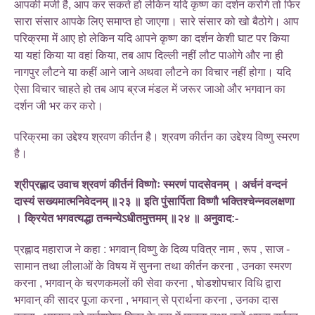
आपकी मर्जी है, आप कर सकते हो लेकिन यदि कृष्ण का दर्शन करोगे तो फिर
सारा संसार आपके लिए समाप्त हो जाएगा। सारे संसार को खो बैठोगे। आप
परिक्रमा में आए हो लेकिन यदि आपने कृष्ण का दर्शन केशी घाट पर किया
या यहां किया या वहां किया, तब आप दिल्ली नहीं लौट पाओगे और ना ही
नागपुर लौटने या कहीं आने जाने अथवा लौटने का विचार नहीं होगा। यदि
ऐसा विचार चाहते हो तब आप ब्रज मंडल में जरूर जाओ और भगवान का
दर्शन जी भर कर करो।
परिक्रमा का उद्देश्य श्रवण कीर्तन है। श्रवण कीर्तन का उद्देश्य विष्णु स्मरण
है।
श्रीप्रह्लाद उवाच श्रवणं कीर्तनं विष्णोः स्मरणं पादसेवनम् । अर्चनं वन्दनं
दास्यं सख्यमात्मनिवेदनम् ॥२३ ॥ इति पुंसार्पिता विष्णौ भक्तिश्चेन्नवलक्षणा
। क्रियेत भगवत्यद्धा तन्मन्येऽधीतमुत्तमम् ॥२४ ॥ अनुवाद:-
प्रह्लाद महाराज ने कहा : भगवान् विष्णु के दिव्य पवित्र नाम , रूप , साज -
सामान तथा लीलाओं के विषय में सुनना तथा कीर्तन करना , उनका स्मरण
करना , भगवान् के चरणकमलों की सेवा करना , षोडशोपचार विधि द्वारा
भगवान् की सादर पूजा करना , भगवान् से प्रार्थना करना , उनका दास