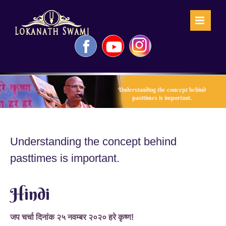
Skip
to
content
Facebook
YouTube
Instagram
Understanding the concept behind
pasttimes is important.
Understanding the concept behind
pasttimes is important.
Hindi
जप चर्चा दिनांक २५ नवम्बर २०२० हरे कृष्ण!