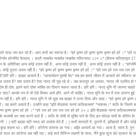
 थे कि अब क्या होगा? ऐसी परिस्थिति में क्या होगा? लोग इतना सारा पापाचार, भ्रष्टाचार, वैभिचार, अनाचार में व्यस्त हैं। अब क्या होगा? इन लोगों को कैसे बचाया जाए? आपके मन में भी ऐसे विचार आते होंगे, आने भी चाहिए। नारद मुनि के मन में दया उत्पन्न हुई और होती ही है, नहीं तो वैष्णव कैसे हुए? अगर आप स्वयं को वैष्णव कहते हो और दया नहीं है, तो कैसे वैष्णव? नाम के वैष्णव हुए, तथाकथित वैष्णव हुए। जिनमें कारुण्य नहीं है। हरि हरि। नारद मुनि ने जो पूछा तब ब्रह्मा ने उत्तर दिया और कहा। *हरे कृष्ण हरे कृष्ण कृष्ण हरे हरे ।* *हरे राम हरे राम राम राम हरे हरे ।।* ब्रह्मा उत्तर दे रहे हैं। ब्रह्मा है कि नहीं? हमारी शुरुआत यहां से होती है। ब्रह्मलोक है, ब्रह्मा है। हरि हरि। वह हमारे अचार्य हैं। उन्होंने कहा *इति षोडशकं नाम्नां कलिकल्मष* *नाशनम्।* कलि के जितने सारे कल्मष है, उसका बस एक ही उपाय है। *षोडशकं नाम्नां* का मतलब 16 है । 16 नाम वाला जो मंत्र है, यही उपाय है। *कलिसंतरणोपनिषद् ५-६ हरे कृष्ण हरे कृष्ण कृष्ण कृष्ण हरे हरे ।* *हरे राम हरे राम राम राम हरे हरे ॥५ ॥ इति षोडशकं नाम्नां कलिकल्मषनाशनं । नातः परतरोपायः सर्व वेदेषु दृश्यते ॥६ ॥* सोलह नाम - हरे कृष्ण , हरे कृष्ण , कृष्ण कृष्ण , हरे हरे । हरे राम , हरे राम , राम राम , हरे हरे विशेष रूप से कलि के कल्मषों का नाश करने वाले हैं । कलि के दोषों से मुक्ति पाने के लिए इन सोलह नामों के कीर्तन के अतिरिक्त कोई अन्य मार्ग नहीं है । समस्त वैदिक साहित्य में खोजने के पश्चात इस युग के लिए , हरे कृष्ण के कीर्तन से अधिक उत्कृष्ट कोई अन्य धर्म - विधि नहीं मिलेगी । ( श्री ब्रह्मा श्री नारद को उपदेश देते हैं । ) सभी शास्त्रों में, पुराणों में, इतिहासो में और कोई उपाय नहीं है। ऐसा ब्रह्मा ने कहा। ब्रह्मा जो कहते हैं सच ही कहते हैं , सच के अलावा ब्रह्मा और कुछ नहीं कहते हैं। ब्रह्मा जी की ऐसी पहचान भी है। मुझे और कुछ कहना था। हरि हरि। कोरोना वायरस आ गया। अद्वैत आचार्य आ गया। आता है, जाता है, पुनः आता है, पुनः जाता है। कोरोना आता है, फिर और कुछ आता है, फिर और कुछ आता है, आता जाता रहता है। कोरोना अब कहीं अवतारों में प्रकट हो रहा है। पिछले साल का कोरोना अब नहीं रहा। कई सारे विभिन्न लक्षणों के साथ, मैंने कुछ सुना 90 प्रकार के कोरोना वायरस प्रकट हो चुके हैं या अवतार ले चुके हैं। इसी से लोग चिंतित भी है। हमने जो वैक्सीन लिया हो, कोरोना वायरस 19 का था, लेकिन अब तो यह वायरस अलग है। हरि हरि। प्रिवेंशन इस बैटर देन क्यूर (इलाज से बेहतर रोकथाम है) अंग्रेजी में कहते हैं। अंग्रेज कहते हैं , क्या कहते हैं? इलाज से बेहतर रोकथाम है, मतलब बीमार हो जाओ फिर कुछ उपाय ढूंढो, कुछ वैक्सीन ढूंढो, औषधि ढूंढो और फिर ठीक हो जाओ। इससे क्या अच्छा है? बीमार ही नहीं होना अच्छा है। है कि नहीं? हमने ठीक कहा कि नहीं? बीमार नहीं होना ही अच्छा है या बीमारी टालना ही अच्छा है। बीमार होकर हम अस्पताल में भर्ती हो जाए। उससे अच्छा है, हम स्वस्थ रहें। हरि हरि। अब अस्पतालों में पलंग नहीं मिल रहे हैं। पहले सिनेमाघर हाउसफुल होते थे। बाहर बोर्ड लगाते थे सिनेमाघर हाउसफुल। अब अस्पताल हाउसफुल होने लगे हैं और लोग कतार में खड़े रहते हैं। भारत में कहो, मुंबई में कहो या नागपुर में कहो या ब्राजील में कहो, अलग-अलग देशों में ऐसा हाल है। हरि हरि। हमारा यही हाल है। हम सभी का मिलकर ऐसा हाल है, ऐसी परिस्थिति है। इतनी सारी समस्या है। कहा जाता है या हमने कह तो दिया – इलाज से बेहतर रोकथाम है। बीमार होकर उपाय ढूंढो, उससे अच्छा है कि बीमार नहीं होना। लेकिन बीमार नहीं होना हमारे हाथ में नहीं है। यह दूसरी समस्या है। बीमार नहीं होना हम टाल सकते हैं, मास्क पहनकर, सोशल डिस्टेंसिंग रखकर लेकिन यह वायरस इतना चालाक है और उसको हम अदृश्य शत्रु कहते हैं। शत्रु जब सामने हो तो निशाना बना सकते हो लेकिन यह शत्रु भी है और अदृश्य रहता है और फिर हमला करता है। हरि हरि। ठीक है । अगर इस बीमारी से बच गए लेकिन दूसरी बीमारी तो पकड़ने वाली ही है। आज नहीं तो कल सही। कल करे सो आज कर। आज नहीं तो कल बीमारी आएगी और कल भी नहीं आई तो फिर परसों आएगी लेकिन आने वाली है। कोरोना है या और कोई है , क्योंकि नियम क्या है ? या हकीकत क्या है? *शरीरम् व्याधि मंदिरम्* शरीरम् क्या है? व्याधि का मंदिर शरीर है। इस शरीर में व्याधि नामक विग्रह की स्थापना करके ही हमको यह शरीर मिलता है। ले लो यह शरीर ले लो। इसके साथ टैग सलंगन है या संपूर्ण पैकेज है। शरीर के साथ क्या है? व्याधि होगी ही। शरीर है तो व्याधि है जैसे मंदिर है तो विग्रह है या मूर्ति है। इस शरीर में व्याधि नामक मूर्ति की स्थापना कर के हमको शरीर मिलता है। इस शरीर में व्याधि की, रोग की, बीमारी की प्राण प्रतिष्ठा होती है और फिर मजा चख लो । हम उल्लू के पट्ठे है। हमको माया ठगाती है। हरि हरि। हम ऐसे शरीर का सेल्फी लेते रहते हैं और आईने में हम अपने सौंदर्य को निहारते हैं और क्या-क्या करते हैं। ऐसी देहात्मबुद्धि का क्या कहना? इस समय जिस मे हम फंसे हैं और पूरा संसार फंसा हुआ है , यह कोरोना वायरस भी माया ही है। *दैवी ह्येषा गुणमयी मम माया दुरत्यया |* *मामेव ये प्रपद्यन्ते मायामेतां तरन्ति ते || १४ ||* (श्रीमद्भगवद्गीता 7.14) भावार्थ – प्रकृति के तीन गुणों वाली इस मेरी दैवी शक्ति को पार कर पाना कठिन है | किन्तु जो मेरे शरणागत हो जाते हैं, वे सरलता से इसे पार कर जाते हैं | कृष्ण ने गीता में कहा है। इसका अनुभव सारा संसार कर