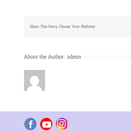
is
better
than
cure.
Share This Story, Choose Your Platform!
About the Author:
admin
Facebook
YouTube
Instagram