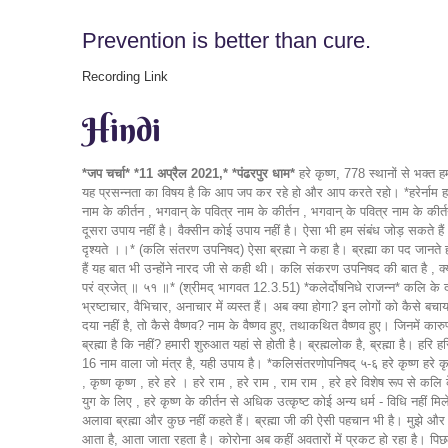
Prevention is better than cure.
Recording Link
Hindi
*जप चर्चा* *11 अप्रैल 2021,* *पंढरपुर धाम*
हरे कृष्ण, 778 स्थानों से भक्त हमारे साथ जप कर रहे हैं। आप सभी का स्वागत है। *हरे कृष्ण हरे कृष्ण कृष्ण कृष्ण हरे हरे ।* *हरे राम हरे राम राम राम हरे हरे।।* इस महामंत्र का जप करने में आपका स्वागत है। यह प्रसन्नता का विषय है कि आप जप कर रहे हो और आप करते रहो। *हरेर्नाम हरेर्नाम हरेर्नामैव केवलम् । कलौ नास्त्येव नास्त्येव नास्त्येव गतिरन्यथा ॥२१ ॥* (चैतन्य चरित्रामृत 17.21) *अनुवाद* – इस कलियुग में आत्म - साक्षात्कार के लिए भगवान् के पवित्र नाम के कीर्तन , भगवान् के पवित्र नाम के कीर्तन , भगवान् के पवित्र नाम के कीर्तन के अतिरिक्त अन्य कोई उपाय नहीं है , अन्य कोई उपाय नहीं है , अन्य कोई उपाय नहीं है । *हरेर्नामैव केवलम्* जो कहा है वह सत्य ही है। उसके अलावा और कोई तरीका नहीं है। दूसरा उपाय नहीं है। वैक्सीन कोई उपाय नहीं है। ऐसा भी हम संबंध जोड़ सकते हैं। कोई दूसरा उपाय नहीं है। *हरे कृष्ण हरे कृष्ण कृष्ण कृष्ण हरे हरे ।* *हरे राम हरे राम राम राम हरे हरे।।* *इति षोडशकं नाम्नां कलिकल्मष* *नाशनम्।* *नातः परतरोपाय सर्व वेदेषु दृश्यते ।।* (कलि संतरण उपनिषद) ऐसा ब्रह्मा ने कहा है। ब्रह्मा का पद जानते हो?हरि हरि। ब्रह्मा आचार्य हैं। *आचार्यवान पुरुषों वेद* जब हम हमारे जीवन में आचार्य को स्वीकार करते हैं , फिर हम भी ज्ञानवान बनते हैं। हमको फिर ज्ञान होता है, हम ज्ञानवान बनते हैं यह बात भी उन्होंने नारद जी से कही थी। कलि संकरण उपनिषद की बात है , क्या उपाय है? क्या उपाय है? ऐसा नारद जी पूछ रहे थे। जब कलयुग आ धमका, नाराद जी भ्रमित हो गए। *कलेर्दोषनिधे राजन्नस्ति ह्येको महान् गुण: ।* *कीर्तनादेव कृष्णस्य मुक्तसङ्ग: परं व्रजेत् ॥ ५१ ॥* (श्रीमद् भागवत 12.3.51) *कलेर्दोषनिधे राजन्न* कलि के दोष ही दोष, इतने सारे दोष! व्यक्ति का दिमाग चकरा जाता है। हरि हरि। नारद मुनि भी जानना चाहते