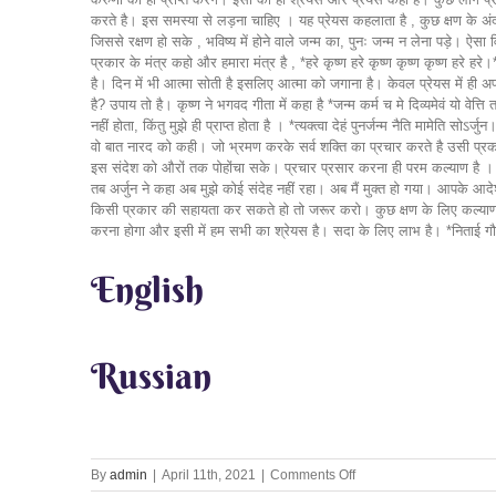
English
Russian
on
By
admin
|
April 11th, 2021
|
Comments Off
Prevention