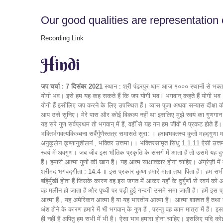
Our good qualities are representation 
Recording Link
Hindi
जप चर्चा : 7 दिसंबर 2021
स्थान : श्री पंढरपुर धाम आज १००० स्थानों से भक्त ह
योगी भव। इसे हम यह कह सकते हैं कि जप योगी भव। भगवान् कहते हैं योगी भव ,
योगी हैं इसीलिए जप करने के लिए उपस्थित हैं। व्यास पूजा अथवा सन्यास दीक्
आप उसे सुनिए। मेरे पास और कोई विकल्प नहीं था इसलिए मुझे स्वयं का गुणगान स
यह सरे गुण सर्वप्रथम तो भगवान् में हैं, वहीँ से यह गन हम जीवों में प्रकट होते है
भक्तिर्भगवत्यकिञ्चना सर्वैर्गुणैस्तत्र समासते सुरा: । हरावभक्तस्य कुतो महद्
अनुकूलेन कृष्णानुशीलनं , भक्तिर उत्तमा।। भक्तिरसामृत सिंधु 1.1.11 ऐसी उत्तम भक्ति
स्वयं में अवगुण। जब जीव इस भौतिक प्रकृति के संसर्ग में आता हैं तो उसमे यह दुर्ग
हैं। हमारी आत्मा गुणों की खान हैं। यह आत्म साक्षात्कार होना चाहिए। अंग्रेज़ी में 
श्रीमद भगवद्गीता : 14.4 ॥ इस प्रकार कृष्ण हमारे माता तथा पिता हैं। हम सभी भगवा
बहिर्मुखी होता हैं जिसके कारण वह इस जगत में आकर यहाँ के दुर्गुणों से स्वयं क
वह मलीन हो जाता हैं और पृथ्वी पर पड़ी हुई गन्दगी उसमे समा जाती हैं। हमें इस प
आत्मा हैं , यह अमेरिकन आत्मा हैं या यह भारतीय आत्मा हैं। आत्मा शाश्वत हैं तथा
अंश होने के कारण हमारे में भी भगवान् के गुण हैं , परन्तु वह काम मात्रा में है
ही नहीं हैं अपितु हम सभी में भी हैं। ऐसा भाव हमारा होना चाहिए। इसलिए यदि को