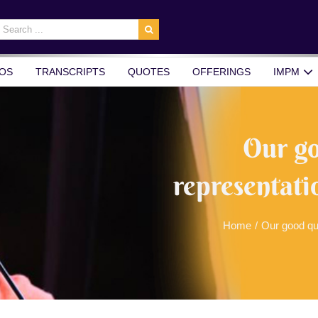
earch
r:
OS
TRANSCRIPTS
QUOTES
OFFERINGS
IMPM
Our go
representati
Home
/
Our good qua