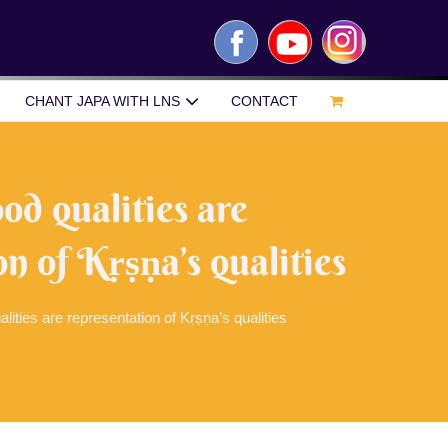
Facebook
YouTube
Instagram
CHANT JAPA WITH LNS
CONTACT
od qualities are
on of Kṛṣṇa’s qualities
lities are representation of Kṛṣṇa’s qualities