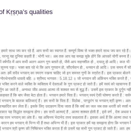
of Kṛṣṇa’s qualities
मारे साथ जप कर रहे हैं. आप सभी का स्वागत हैं. सम्पूर्ण विश्व से भक्त हमारे साथ जप कर रहे हैं। 
 परन्तु यह दुनिया कहती हैं : भोगी भव। अब तक आप यह समझ चुके होंगे कि आपको योगी बनना हैं 
षा की वर्षगाँठ में आप सभी अलग अलग गुण बताते हो, जैसे आप सहनशील हो , दयालु हो आदि। कल भी
ुनना पड़ा। भक्त बता रहे थे कि आप गुणवान हो, सौंदर्यवान हो , धनवान हो आदि। उस समय मैं सोच रह
ं। अतः हमें सदैव भगवान् का स्मरण रखना चाहिए जो इन समस्त गुणों के स्त्रोत हैं। इस प्रकार बोलने वाले
गुणा मनोरथेनासति धावतो बहि: ॥ श्रीमद भागवत : 5.18.12 ॥ जो भगवान की अकिंचन भक्ति करते हैं , उन
 करने वाले व्यक्ति के व्यक्तित्व में देवताओं के गुण प्रकट हो जाते हैं। हमें स्वयं को पहचानना हैं कि
ुण आ जाते हैं , अन्यथा जीव अथवा आत्मा तो शाश्वत रूप से शुद्ध हैं। उसमें इस प्रकार के दुर्गुण नहीं 
कहावत हैं कि बाप जैसा बेटा होता हैं। भगवान हमारे पिता हैं। भगवान् स्वयं ऐसी घोषणा करते हैं : सर्वयो
न् के बालक बालिकाएं हैं। हम सभी के पिता हैं : विठोबा , पाण्डुरंग या भगवान् श्री कृष्ण। अतः हमारे
ो आच्छादित कर लेता हैं। इसके लिए उदाहरण दिया जाता हैं कि वर्षा का जल जब तक धरती को स्पर्श नही
्रकार यह सिद्धांत समझना होगा। हम सभी आत्माएं हैं , आत्मा शाश्वत होती हैं , इसे वर्ण , देश अथवा 
 यह परम भगवान् का अंश हैं। यह अचिन्त्य भेदाभेद तत्त्व कहलाता हैं। इसका अर्थ हैं कि आत्मा तथा पर
ं। इस कारन हम भगवान् से भिन्न भी हैं तथा अभिन्न भी हैं। इस प्रकार हमें यह समझना होगा कि भगवान क
ई भगवान श्री कृष्ण की निष्किंचन भक्ति करता हैं तो उसमें यह सभी गुण प्रकट हो जाते हैं। अतः हम