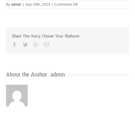
on
By
admin
|
July 19th, 2019
|
Comments Off
Offences
against
Holy
Name
19th
Share This Story, Choose Your Platform!
July
Facebook
Twitter
Whatsapp
Email
About the Author:
admin