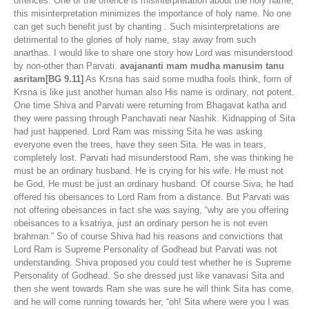
offences. One of the offence is misinterpretation about the holy name,
this misinterpretation minimizes the importance of holy name. No one
can get such benefit just by chanting . Such misinterpretations are
detrimental to the glories of holy name, stay away from such
anarthas. I would like to share one story how Lord was misunderstood
by non-other than Parvati.
avajananti mam mudha manusim tanu
asritam[BG 9.11]
As Krsna has said some mudha fools think, form of
Krsna is like just another human also His name is ordinary, not potent.
One time Shiva and Parvati were returning from Bhagavat katha and
they were passing through Panchavati near Nashik. Kidnapping of Sita
had just happened. Lord Ram was missing Sita he was asking
everyone even the trees, have they seen Sita. He was in tears,
completely lost. Parvati had misunderstood Ram, she was thinking he
must be an ordinary husband. He is crying for his wife. He must not
be God, He must be just an ordinary husband. Of course Siva, he had
offered his obeisances to Lord Ram from a distance. But Parvati was
not offering obeisances in fact she was saying, “why are you offering
obeisances to a ksatriya, just an ordinary person he is not even
brahman.” So of course Shiva had his reasons and convictions that
Lord Ram is Supreme Personality of Godhead but Parvati was not
understanding. Shiva proposed you could test whether he is Supreme
Personality of Godhead. So she dressed just like vanavasi Sita and
then she went towards Ram she was sure he will think Sita has come,
and he will come running towards her, “oh! Sita where were you I was