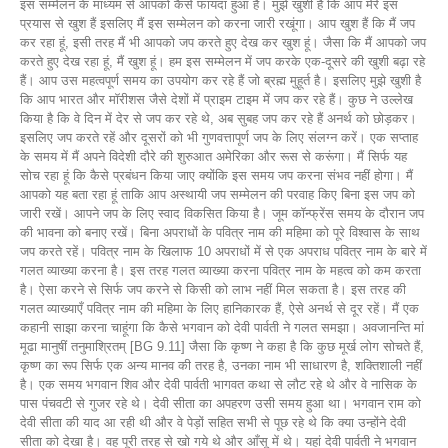
इस सम्मेलन के माध्यम से आपको कैसे फायदा हुआ है। मुझे खुशी है कि आप मेरे इस
प्रयास से खुश हैं इसलिए मैं इस सम्मेलन को करना जारी रखूंगा। आप खुश हैं कि मैं जप
कर रहा हूं, इसी तरह मैं भी आपको जप करते हुए देख कर खुश हूं। जैसा कि मैं आपको जप
करते हुए देख रहा हूं, मैं खुश हूं। हम इस सम्मेलन में जप करके एक-दूसरे की खुशी बढ़ा रहे
हैं। आप उस महत्वपूर्ण समय का उपयोग कर रहे हैं जो ब्रह्म मुहूर्त है। इसलिए मुझे खुशी है
कि आप भारत और मॉरीशस जैसे देशों में प्राइम टाइम में जप कर रहे हैं। कुछ ने उल्लेख
किया है कि वे दिन में देर से जप कर रहे थे, अब सुबह जप कर रहे हैं अनर्थ को छोड़कर।
इसलिए जप करते रहें और दूसरों को भी गुणवत्तापूर्ण जप के लिए संलग्न करें। एक सप्ताह
के समय में मैं अपने विदेशी दौरे की शुरुआत अमेरिका और रूस से करूंगा। मैं सिर्फ यह
सोच रहा हूं कि कैसे प्रबंधन किया जाए क्योंकि इस समय जप करना संभव नहीं होगा। मैं
आपको यह बता रहा हूं ताकि आप अस्थायी जप सम्मेलन की परवाह किए बिना इस जप को
जारी रखें। आपने जप के लिए स्वाद विकसित किया है। जूम कॉन्फ्रेंस समय के दौरान जप
की भावना को बनाए रखें। बिना अपराधों के पवित्र नाम की महिमा को पूरे विश्वास के साथ
जप करते रहें। पवित्र नाम के खिलाफ 10 अपराधों में से एक अपराध पवित्र नाम के बारे में
गलत व्याख्या करना है। इस तरह गलत व्याख्या करना पवित्र नाम के महत्व को कम करता
है। ऐसा करने से सिर्फ जप करने से किसी को लाभ नहीं मिल सकता है। इस तरह की
गलत व्याख्याएँ पवित्र नाम की महिमा के लिए हानिकारक हैं, ऐसे अनर्थ से दूर रहें। मैं एक
कहानी साझा करना चाहूंगा कि कैसे भगवान को देवी पार्वती ने गलत समझा। अवजानन्ति मां
मूढा मानुषीं तनुमाश्रितम् [BG 9.11] जैसा कि कृष्ण ने कहा है कि कुछ मूर्ख लोग सोचते हैं,
कृष्ण का रूप सिर्फ एक अन्य मानव की तरह है, उनका नाम भी साधारण है, शक्तिशाली नहीं
है। एक समय भगवान शिव और देवी पार्वती भागवत कथा से लौट रहे थे और वे नासिक के
पास पंचवटी से गुजर रहे थे। देवी सीता का अपहरण उसी समय हुआ था। भगवान राम को
देवी सीता की याद आ रही थी और वे पेड़ों सहित सभी से पूछ रहे थे कि क्या उन्होंने देवी
सीता को देखा है। वह पूरी तरह से खो गये थे और आँसू में थे। यहां देवी पार्वती ने भगवान