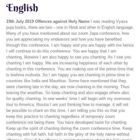
English
19th July 2019
Offences against Holy Name
I was reading Vyasa
puja books, there are two – one in Hindi and other in English language.
Many of you have mentioned about our zoom Japa conference, how
you are appreciating my endeavors and how you have benefited
through this conference. I am happy and you are happy with me hence
I will continue to do this conference. You are happy that I am
chanting, likewise I am also happy to see you chanting. As I see you
chanting I am happy. We are increasing happiness of each other by
chanting in this conference. You are making use of the prime time that
is brahma muhurta. So I am happy you are chanting in prime time in
countries like India and Mauritius. Some have mentioned that they
were chanting late in the day, are now chanting in the morning. Thus
leaving the anarthas. So keep chanting and also engage others also
for quality chanting. In one weeks’ time I will begin with my overseas
tour to America, Russia I am just thinking how to manage, it will not
be possible to chant on this time. I am telling you this so that you
keep this practice to chanting regardless of temporary zoom
conference not being there. You have developed taste for chanting.
Keep up the spirit of chanting during the zoom conference time. Keep
chanting with full faith, full faith in the glory of the holy name without