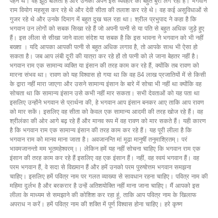
पहने थे। वह झूठ बोलती है और उनको अपने इस व्यवहार का बहुत बुरा लग रहा है। भगवान
राम वियोग महसूस कर रहे थे और देवी सीता की तलाश कर रहे थे। वह कई असुविधाओं से
गुजर रहे थे और उनके दिमाग में बहुत दुख चल रहा था। श्रील प्रभुपाद ने कहा है कि
भगवान उन लोगों को सबक सिखा रहे हैं जो अपनी पत्नी से या पति से बहुत अधिक जुड़े हुए
हैं। इस लीला से सीखा जाने वाला संदेश या सबक है कि इस भावना ने भगवान को भी नहीं
बख्शा । यदि आपका आपकी पत्नी से बहुत अधिक लगाव है, तो आपके साथ भी ऐसा हो
सकता है। जब आप लंबी दूरी की यात्रा कर रहे हों तो पत्नी को ले जाना बेहतर नहीं है।
भगवान राम एक सामान्य व्यक्ति या इंसान की तरह काम कर रहे हैं, क्योंकि तब रावण को
मारना संभव था। रावण को यह विश्वास हो गया था कि वह 84 लाख प्रजातियों में से किसी
के द्वारा नहीं मारा जाएगा और उसने सामान्य इंसान के बारे में सोचा भी नहीं था क्योंकि वह
सोचता था कि सामान्य इंसान उसे कभी नहीं मार सकता। सभी देवताओं को यह पता था
इसलिए उन्होंने भगवान से प्रार्थना की, हे भगवान आप इंसान बनकर आए ताकि आप रावण
को मार सकें। इसलिए वह सीता को केवल एक सामान्य आदमी की तरह खोज रहे हैं। वह
श्रीलंका की ओर आगे बढ़ रहे हैं और मानव रूप में वह रावण को मार सकते हैं। यही कारण
है कि भगवान राम एक सामान्य इंसान की तरह काम कर रहे हैं। यह पूरी लीला है कि
भगवान राम को मानव माना जाता है। अवजानन्ति मां मूढा मानुषीं तनुमाश्रितम्। परं
भावमजानन्तो मम भूतमहेश्वरम्।। लेकिन हमें यह नहीं सोचना चाहिए कि भगवान राम एक
इंसान की तरह काम कर रहे हैं इसलिए वह एक इंसान हैं। नहीं, वह स्वयं भगवान हैं। वह
परम भगवान हैं, वे सदा से विद्यमान हैं और हमें उनको परम पुरुषोत्तम भगवान समझना
चाहिए। इसलिए हमें पवित्र नाम पर गलत व्याख्या से सावधान रहना चाहिए। पवित्र नाम की
महिमा दुर्लभ है और बरकरार है उन्हें अतिशयोक्ति नहीं माना जाना चाहिए। मैं आपको इस
लीला के माध्यम से समझाने की कोशिश कर रहा हूं, ताकि आप पवित्र नाम के खिलाफ
अपराध न करें। हमें पवित्र नाम की शक्ति में पूर्ण विश्वास होना चाहिए। हरे कृष्ण