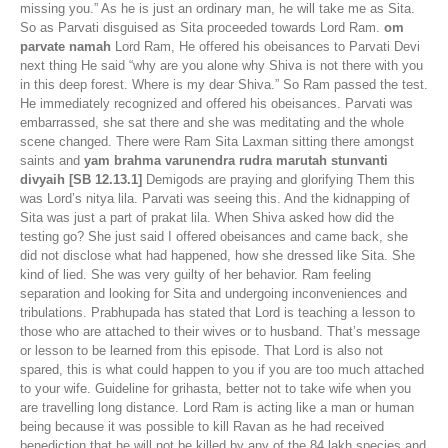
missing you.” As he is just an ordinary man, he will take me as Sita.
So as Parvati disguised as Sita proceeded towards Lord Ram.
om
parvate namah
Lord Ram, He offered his obeisances to Parvati Devi
next thing He said “why are you alone why Shiva is not there with you
in this deep forest. Where is my dear Shiva.” So Ram passed the test.
He immediately recognized and offered his obeisances. Parvati was
embarrassed, she sat there and she was meditating and the whole
scene changed. There were Ram Sita Laxman sitting there amongst
saints and
yam brahma varunendra rudra marutah stunvanti
divyaih [SB 12.13.1]
Demigods are praying and glorifying Them this
was Lord’s nitya lila. Parvati was seeing this. And the kidnapping of
Sita was just a part of prakat lila. When Shiva asked how did the
testing go? She just said I offered obeisances and came back, she
did not disclose what had happened, how she dressed like Sita. She
kind of lied. She was very guilty of her behavior. Ram feeling
separation and looking for Sita and undergoing inconveniences and
tribulations. Prabhupada has stated that Lord is teaching a lesson to
those who are attached to their wives or to husband. That’s message
or lesson to be learned from this episode. That Lord is also not
spared, this is what could happen to you if you are too much attached
to your wife. Guideline for grihasta, better not to take wife when you
are travelling long distance. Lord Ram is acting like a man or human
being because it was possible to kill Ravan as he had received
benediction that he will not be killed by any of the 84 lakh species and