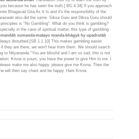
o you because he has seen the truth.[ BG 4.34] If you approach
te Bhagavad Gita As It Is and it's the responsibility of the
 Saraswati also did the same. Siksa Guru and Diksa Guru should
 principles is "No Gambling". What do you think is gambling?
ecially in the case of spiritual matter, this type of gambling
āḥ mandāḥ sumanda-matayo manda-bhāgyā hy upadrutāḥ
 always disturbed.[SB 1.1.10] This makes gambling easier.
 if they are there, we won't hear from them. We should search
 to Nityananda "You are blissful and I am so sad, this is not
ation: Krsna is yours; you have the power to give Him to me. I
 please make me also happy, please give me Krsna. Then the
he will then say chant and be happy. Hare Krsna