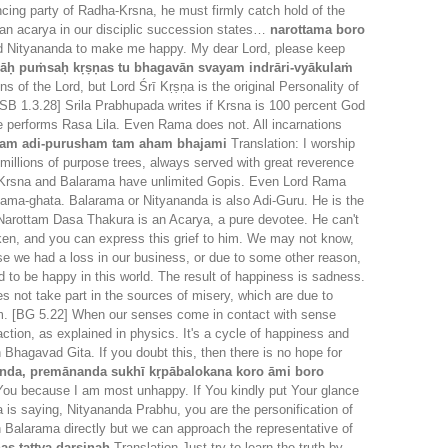
dancing party of Radha-Krsna, he must firmly catch hold of the
 an acarya in our disciplic succession states…
narottama boro
ord Nityananda to make me happy. My dear Lord, please keep
lāḥ puṁsaḥ kṛṣṇas tu bhagavān svayam indrāri-vyākulaṁ
ns of the Lord, but Lord Śrī Kṛṣṇa is the original Personality of
[SB 1.3.28] Srila Prabhupada writes if Krsna is 100 percent God
e performs Rasa Lila. Even Rama does not. All incarnations
dam adi-purusham tam aham bhajami
Translation: I worship
y millions of purpose trees, always served with great reverence
t Krsna and Balarama have unlimited Gopis. Even Lord Rama
Rama-ghata. Balarama or Nityananda is also Adi-Guru. He is the
, Narottam Dasa Thakura is an Acarya, a pure devotee. He can't
icken, and you can express this grief to him. We may not know,
se we had a loss in our business, or due to some other reason,
to be happy in this world. The result of happiness is sadness.
es not take part in the sources of misery, which are due to
hem. [BG 5.22] When our senses come in contact with sense
ction, as explained in physics. It's a cycle of happiness and
 Bhagavad Gita. If you doubt this, then there is no hope for
anda, premānanda sukhī kṛpābalokana koro āmi boro
 You because I am most unhappy. If You kindly put Your glance
 saying, Nityananda Prabhu, you are the personification of
 Balarama directly but we can approach the representative of
as tattva-darsinah
Translation Just try to learn the truth by