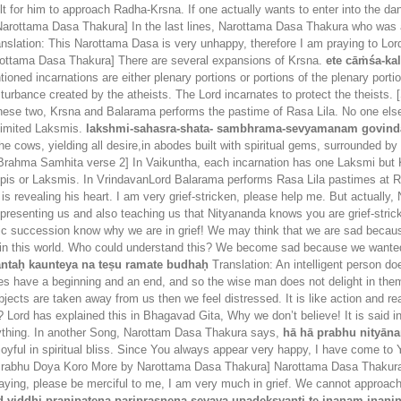
icult for him to approach Radha-Krsna. If one actually wants to enter into the 
 Narottama Dasa Thakura] In the last lines, Narottama Dasa Thakura who was
nslation: This Narottama Dasa is very unhappy, therefore I am praying to L
arottama Dasa Thakura] There are several expansions of Krsna.
ete cāṁśa-ka
ioned incarnations are either plenary portions or portions of the plenary portio
urbance created by the atheists. The Lord incarnates to protect the theists. 
these two, Krsna and Balarama performs the pastime of Rasa Lila. No one els
limited Laksmis.
lakshmi-sahasra-shata- sambhrama-sevyamanam govin
the cows, yielding all desire,in abodes built with spiritual gems, surrounded b
 [Brahma Samhita verse 2] In Vaikuntha, each incarnation has one Laksmi bu
 Gopis or Laksmis. In VrindavanLord Balarama performs Rasa Lila pastimes at 
s revealing his heart. I am very grief-stricken, please help me. But actually
s representing us and also teaching us that Nityananda knows you are grief-str
plic succession know why we are in grief! We may think that we are sad becau
 in this world. Who could understand this? We become sad because we wanted 
antaḥ kaunteya na teṣu ramate budhaḥ
Translation: An intelligent person do
res have a beginning and an end, and so the wise man does not delight in t
ects are taken away from us then we feel distressed. It is like action and rea
 Lord has explained this in Bhagavad Gita, Why we don’t believe! It is said in
erything. In another Song, Narottam Dasa Thakura says,
hā hā prabhu nityān
oyful in spiritual bliss. Since You always appear very happy, I have come to
Prabhu Doya Koro More by Narottama Dasa Thakura] Narottama Dasa Thakura is
aying, please be merciful to me, I am very much in grief. We cannot approach
d viddhi pranipatena pariprasnena sevaya upadeksyanti te jnanam jnanin