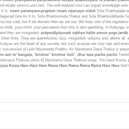
and render service unto him. The self-realized soul can impart knowledge unt
 It Is.
evam parampara-praptam imam rajarsayo viduh
Srila Prabhupada wro
Bhagavad Gita As It Is. Srila Bhaktivinoda Thakur and Srila Bhaktisiddhanta
a has said, but if we deviate then we are out. We hear, one of the regulative
u think, your mind, your perception then this is also gambling. In Kaliyuga, esp
, and they are misguided.
prāyeṇālpāyuṣaḥ sabhya kalāv asmin yuge jan
ut short lives. They are quarrelsome, lazy, misguided, unlucky and, above all,
Acaryas are the head of any society, but such acaryas are very rare and even
lic succession of Lord Nityananda Prabhu. As Narottama Dasa Thakur is praying
e ami to’ kangala, ‘krishna’ ‘krishna’ boli’, dhai tava pache pache
Transl
! Vaisnava Thakura verse 4] Narottama Dasa Thakura sings. You have Krsna,
Kṛṣṇa Kṛṣṇa Hare Hare Hare Rama Hare Rama Rama Rama Hare Hare
And 