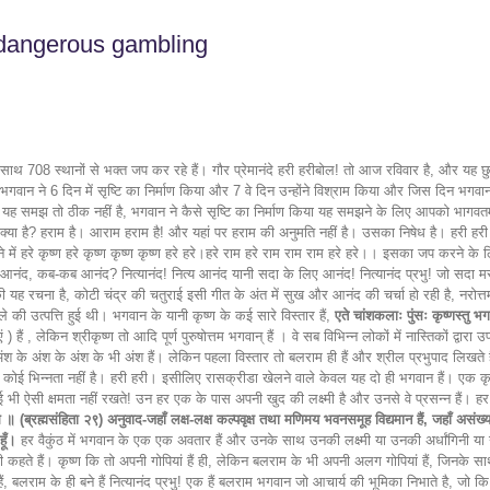
s dangerous gambling
साथ 708 स्थानों से भक्त जप कर रहे हैं। गौर प्रेमानंदे हरी हरीबोल! तो आज रविवार है, और यह छुट
 भगवान ने 6 दिन में सृष्टि का निर्माण किया और 7 वे दिन उन्होंने विश्राम किया और जिस दिन भ
ैसे यह समझ तो ठीक नहीं है, भगवान ने कैसे सृष्टि का निर्माण किया यह समझने के लिए आपको भाग
ाम क्या है? हराम है। आराम हराम है! और यहां पर हराम की अनुमति नहीं है। उसका निषेध है। हरी हर
ं हरे कृष्ण हरे कृष्ण कृष्ण कृष्ण हरे हरे।हरे राम हरे राम राम राम हरे हरे।। इसका जप करने के लिए
नित्य आनंद, कब-कब आनंद? नित्यानंद! नित्य आनंद यानी सदा के लिए आनंद! नित्यानंद प्रभु! जो सदा मस
की यह रचना है, कोटी चंद्र की चतुराई इसी गीत के अंत में सुख और आनंद की चर्चा हो रही है, नरोत्
हले की उत्पत्ति हुई थी। भगवान के यानी कृष्ण के कई सारे विस्तार हैं,
एते चांशकलाः पुंसः कृष्णस्तु भ
ं ) हैं , लेकिन श्रीकृष्ण तो आदि पूर्ण पुरुषोत्तम भगवान् हैं । वे सब विभिन्न लोकों में नास्तिकों द्व
ंश के अंश के अंश के भी अंश हैं। लेकिन पहला विस्तार तो बलराम ही हैं और श्रील प्रभुपाद लिखते ह
कोई भिन्नता नहीं है। हरी हरी। इसीलिए रासक्रीडा खेलने वाले केवल यह दो ही भगवान हैं। एक कृष्
ोई भी ऐसी क्षमता नहीं रखते! उन हर एक के पास अपनी खुद की लक्ष्मी है और उनसे वे प्रसन्न हैं।
॥ (ब्रह्मसंहिता २९) अनुवाद-जहाँ लक्ष-लक्ष कल्पवृक्ष तथा मणिमय भवनसमूह विद्यमान हैं, जहाँ असंख्य कामध
हूँ।
हर वैकुंठ में भगवान के एक एक अवतार हैं और उनके साथ उनकी लक्ष्मी या उनकी अर्धांगिनी या उनक
ें गोपी कहते हैं। कृष्ण कि तो अपनी गोपियां हैं ही, लेकिन बलराम के भी अपनी अलग गोपियां हैं, जिनके 
 बलराम के ही बने हैं नित्यानंद प्रभु! एक हैं बलराम भगवान जो आचार्य की भूमिका निभाते है, जो कि