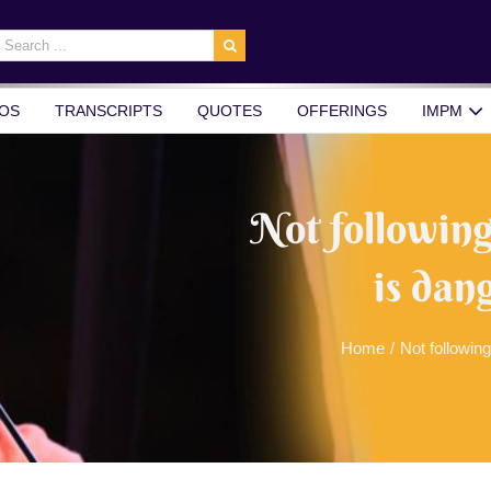
earch
r:
OS
TRANSCRIPTS
QUOTES
OFFERINGS
IMPM
Not following
is dan
Home
/
Not followin