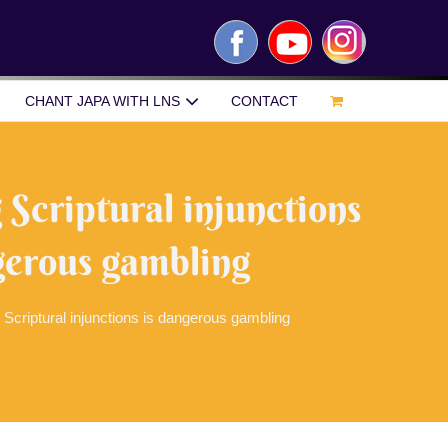
Facebook
YouTube
Instagram
CHANT JAPA WITH LNS
CONTACT
 Scriptural injunctions
gerous gambling
g Scriptural injunctions is dangerous gambling