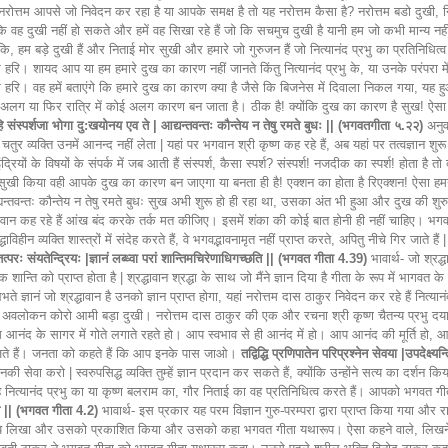
ह नरोत्तम आपसे जो निवेदन कर रहा है या आपके समक्ष है तो यह नरोत्तम कैसा है? नरोत्तम बडो दुखी, 
ो कि वह दुखी नहीं हो सकते और हमें वह सिखा रहे हैं जो कि सचमुच दुखी है यानी हम जो कभी मान्य नह
 कि, हम बड़े दुखी हैं और निताई मोर सुखी और हमारे जो गुरुजन हैं जो नित्यानंद प्रभु का प्रतिनिधित्
रि। शायद आप या हम हमारे दुख का कारण नहीं जानते किंतु नित्यानंद प्रभु के, या उनके परंपरा में आने
! हरि हरि। वह हमें बताएंगे कि हमारे दुख का कारण क्या है जैसे कि बिजनेस में दिवाला निकल गया, 
ं अलग या फिर रात्रि में कोई अलग कारण बन जाता है। ठीक है! क्योंकि दुख का कारण है सुख! ऐसा
हि संस्पर्शजा भोगा दु:खयोनय एव ते | आद्यन्तवन्तः कौन्तेय न तेषु रमते बुधः || (भगवतगीता ५.२२)
अनुवा
, अतः चतुर व्यक्ति उनमें आनन्द नहीं लेता | यहां पर भगवान श्री कृष्ण कह रहे हैं, अब यहां पर तत्वज
यों के विषयों के संपर्क में जब आती हैं संस्पर्श, कैसा स्पर्श? संस्पर्श! नजदीक का स्पर्श! होता है तो क
किया वही आपके दुख का कारण बन जाएगा या बनता ही है! एक्शन का होता है रिएक्शन! ऐसा हमने भ
 आद्यन्तवन्तः कौन्तेय न तेषु रमते बुधः सुख अभी शुरू हो ही रहा था, उसका अंत भी हुआ और द
न कह रहे हैं आंख बंद करके तर्क मत कीजिए। इसमें शंका की कोई बात होनी ही नहीं चाहिए। भग
्धाविहीन व्यक्ति शास्त्रों में संदेह करते हैं, वे भगवद्भावनामृत नहीं प्राप्त करते, अपितु नीचे गिर जात
नं तत्परः संयतेन्द्रियः |ज्ञानं लब्ध्वा परां शान्तिमचिरेणाधिगच्छति || (भगवत गीता 4.39)
भावार्थ- जो श्रद्ध
ान्ति को प्राप्त होता है | श्रद्धावान श्रद्धा के साथ जो मैंने ज्ञान दिया है गीता के रूप में भागवत क
ज्ञानं जो श्रद्धावान है उनको ज्ञान प्राप्त होगा, यहां नरोत्तम दास ठाकुर निवेदन कर रहे हैं नित्यान
 कृपा अवलोकन कोरो आमी बड़ा दुखी। नरोत्तम दास ठाकुर की एक और रचना श्री कृष्ण चैतन्य प्रभु दया 
्रेम आनंद के सागर में गोते लगाते रहते हो। आप स्वभाव से ही आनंद में हो। आप आनंद की मूर्ति हो, आप
 भेजते हैं। जनता को कहते हैं कि आप इनके पास जाओ।
तद्विद्धि प्रणिपातेन परिप्रश्नेन सेवया |उपदेक्ष्यन
ा करो | स्वरुपसिद्ध व्यक्ति तुम्हें ज्ञान प्रदान कर सकते हैं, क्योंकि उन्होंने सत्य का दर्शन 
नित्यानंद प्रभु का या कृष्ण बलराम का, गौर निताई का वह प्रतिनिधित्व करते हैं। आपको भगवत गीता 
्तप || (भगवत गीता 4.2)
भावार्थ- इस प्रकार यह परम विज्ञान गुरु-परम्परा द्वारा प्राप्त किया गया और र
र भाष्य लिखा और उसको प्रकाशित किया और उसको कहा भगवत गीता यथारूप। ऐसा कहने वाले, लिखने वाले