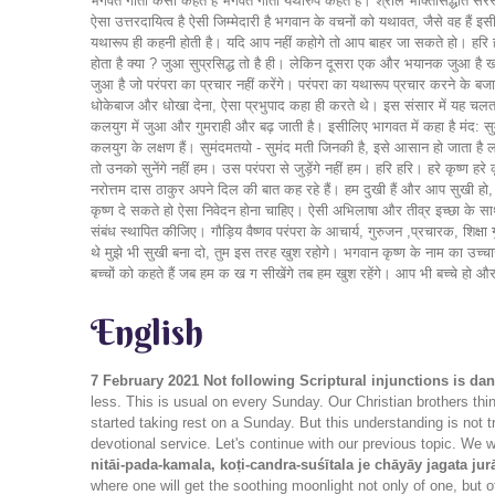
भगवत गीता कैसी कहते हैं भगवत गीता यथारुप कहते हैं। श्रील भक्तिसिद्धांत स
ऐसा उत्तरदायित्व है ऐसी जिम्मेदारी है भगवान के वचनों को यथावत, जैसे वह हैं इसीलि
यथारूप ही कहनी होती है। यदि आप नहीं कहोगे तो आप बाहर जा सकते हो। हरि ह
होता है क्या ? जुआ सुप्रसिद्ध तो है ही। लेकिन दूसरा एक और भयानक जुआ है खत
जुआ है जो परंपरा का प्रचार नहीं करेंगे। परंपरा का यथारूप प्रचार करने के बजा
धोकेबाज और धोखा देना, ऐसा प्रभुपाद कहा ही करते थे। इस संसार में यह चलता रहत
कलयुग में जुआ और गुमराही और बढ़ जाती है। इसीलिए भागवत में कहा है मंद: सु
कलयुग के लक्षण हैं। सुमंदमतयो - सुमंद मती जिनकी है, इसे आसान हो जाता है लोगों 
तो उनको सुनेंगे नहीं हम। उस परंपरा से जुड़ेंगे नहीं हम। हरि हरि। हरे कृष्ण हरे क
नरोत्तम दास ठाकुर अपने दिल की बात कह रहे हैं। हम दुखी हैं और आप सुखी ह
कृष्ण दे सकते हो ऐसा निवेदन होना चाहिए। ऐसी अभिलाषा और तीव्र इच्छा के साथ
संबंध स्थापित कीजिए। गौड़िय वैष्णव परंपरा के आचार्य, गुरुजन ,प्रचारक, शिक्षा 
थे मुझे भी सुखी बना दो, तुम इस तरह खुश रहोगे। भगवान कृष्ण के नाम का उच्च
बच्चों को कहते हैं जब हम क ख ग सीखेंगे तब हम खुश रहेंगे। आप भी बच्चे हो और
English
7 February 2021
Not following Scriptural injunctions is d
less. This is usual on every Sunday. Our Christian brothers thi
started taking rest on a Sunday. But this understanding is not 
devotional service. Let's continue with our previous topic. We
nitāi-pada-kamala, koṭi-candra-suśītala je chāyāy jagata jur
where one will get the soothing moonlight not only of one, but 