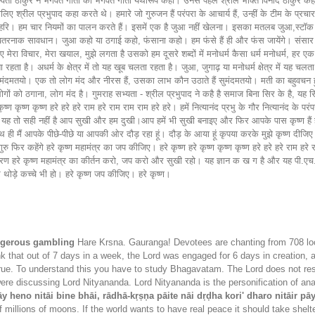
रस्वती ठाकुर ने भगवत गीता को भगवत गीता यथारूप कहा। उनसे पहले श्रील भक्ति विनोद ठाकुर कह 
ए श्रील प्रभुपाद कहा करते थे। हमारे जो गुरुजन हैं परंपरा के आचार्य हैं, उन्हीं के टीम के प्रचारक ह
रि। हम चार नियमों का पालन करते हैं। इसमें एक है जुआ नहीं खेलना। इसका मतलब जुआ,स्टॉक एक्
रनाक सावधान। जुआ कहो या ठगाई कहो, फंसाना कहो। हम फंसे हैं ही और फंस जायेंगे। संसार में सब 
ए मेरा विचार, मेरा खयाल, मुझे लगता है उसको हम दूसरे शब्दों में मनोधर्म कैसा धर्म मनोधर्म, हर
ा है। अधर्म के क्षेत्र में तो यह खूब चलता रहता है। जुआ, जुगाढ़ या मनोधर्म क्षेत्र में यह चलत
मंदमतयो। एक तो लोग मंद और नीरस हैं, उसका लाभ कौन उठाते हैं सुमंदमतयो। मती का बहुवचन हुआ 
को ठगाना, लोग मंद है। गुमराह सभ्यता - श्रील प्रभुपाद ने कहै है समाज बिना सिर के है, यह सिर कौन 
ृष्ण कृष्ण कृष्ण हरे हरे हरे राम हरे राम राम राम हरे हरे। हमें नित्यानंद प्रभु के गौर नित्यानंद के 
ो, यह तो सही नहीं है आप सुखी और हम दुखी।आप हमें भी सुखी बनाइए और फिर आपके पास कृष्ण है
 ही मैं आपके पीछे-पीछे या आपकी ओर दौड़ रहा हूं। दौड़ के आया हूं कृपया करके मुझे कृष्ण दीजि
गुरु फिर कहेंगे हरे कृष्ण महामंत्र का जप कीजिए। हरे कृष्ण हरे कृष्ण कृष्ण कृष्ण हरे हरे हरे राम 
ारण हरे कृष्ण महामंत्र का कीर्तन करो, जप करो और सुखी रहो। यह ज्ञान क ख ग है और यह पी.एच.ड
 थोड़े कच्चे भी हो। हरे कृष्ण जप कीजिए। हरे कृष्ण।
angerous gambling
Hare Krsna. Gauranga! Devotees are chanting from 708 loca
nk that out of 7 days in a week, the Lord was engaged for 6 days in creation, 
true. To understand this you have to study Bhagavatam. The Lord does not rest
 were discussing Lord Nityananda. Lord Nityananda is the personification of a
āy heno nitāi bine bhāi, rādhā-kṛṣṇa pāite nāi dṛḍha kori' dharo nitāir pā
of millions of moons. If the world wants to have real peace it should take shel