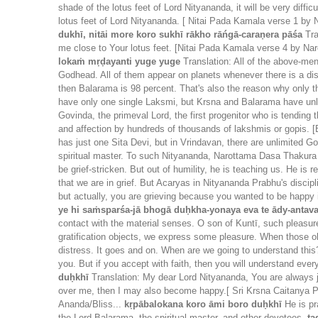
shade of the lotus feet of Lord Nityananda, it will be very diff
lotus feet of Lord Nityananda. [ Nitai Pada Kamala verse 1 by
dukhī, nitāi more koro sukhī rākho rāńgā-caraṇera pāśa
Tra
me close to Your lotus feet. [Nitai Pada Kamala verse 4 by N
lokaṁ mṛḍayanti yuge yuge
Translation: All of the above-ment
Godhead. All of them appear on planets whenever there is a dist
then Balarama is 98 percent. That's also the reason why only 
have only one single Laksmi, but Krsna and Balarama have un
Govinda, the primeval Lord, the first progenitor who is tending 
and affection by hundreds of thousands of lakshmis or gopis.
has just one Sita Devi, but in Vrindavan, there are unlimited
spiritual master. To such Nityananda, Narottama Dasa Thakura i
be grief-stricken. But out of humility, he is teaching us. He i
that we are in grief. But Acaryas in Nityananda Prabhu's disci
but actually, you are grieving because you wanted to be happy
ye hi saṁsparśa-jā bhogā duḥkha-yonaya eva te ādy-antav
contact with the material senses. O son of Kuntī, such pleasu
gratification objects, we express some pleasure. When those obj
distress. It goes and on. When are we going to understand this?
you. But if you accept with faith, then you will understand ev
duḥkhī
Translation: My dear Lord Nityananda, You are always j
over me, then I may also become happy.[ Sri Krsna Caitanya 
Ananda/Bliss...
kṛpābalokana koro āmi boro duḥkhī
He is pr
the Lord Balarama, the spiritual master, and other devotees.
ta