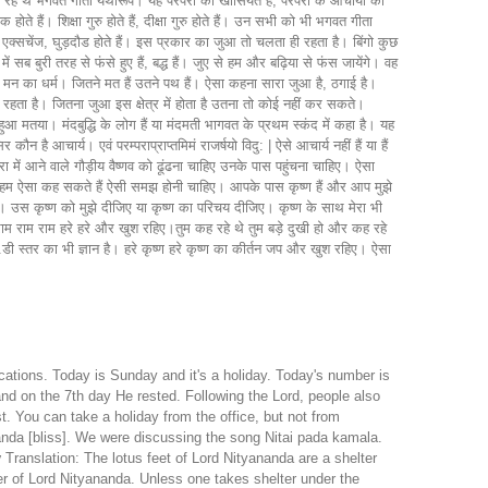
रहे थे भगवत गीता यथारूप। यह परंपरा की खासियत है, परंपरा के आचार्यों का
ोते हैं। शिक्षा गुरु होते हैं, दीक्षा गुरु होते हैं। उन सभी को भी भगवत गीता
सचेंज, घुड़दौड होते हैं। इस प्रकार का जुआ तो चलता ही रहता है। बिंगो कुछ
बुरी तरह से फंसे हुए हैं, बद्ध हैं। जुए से हम और बढ़िया से फंस जायेंगे। वह
 एक मन का धर्म। जितने मत हैं उतने पथ हैं। ऐसा कहना सारा जुआ है, ठगाई है।
ा रहता है। जितना जुआ इस क्षेत्र में होता है उतना तो कोई नहीं कर सकते।
मतया। मंदबुद्धि के लोग हैं या मंदमती भागवत के प्रथम स्कंद में कहा है। यह
है आचार्य। एवं परम्पराप्राप्तमिमं राजर्षयो विदु: | ऐसे आचार्य नहीं हैं या हैं
परंपरा में आने वाले गौड़ीय वैष्णव को ढूंढना चाहिए उनके पास पहुंचना चाहिए। ऐसा
ं हम ऐसा कह सकते हैं ऐसी समझ होनी चाहिए। आपके पास कृष्ण हैं और आप मुझे
ए। उस कृष्ण को मुझे दीजिए या कृष्ण का परिचय दीजिए। कृष्ण के साथ मेरा भी
हरे राम राम राम हरे हरे और खुश रहिए।तुम कह रहे थे तुम बड़े दुखी हो और कह रहे
ी स्तर का भी ज्ञान है। हरे कृष्ण हरे कृष्ण का कीर्तन जप और खुश रहिए। ऐसा
tions. Today is Sunday and it's a holiday. Today's number is
and on the 7th day He rested. Following the Lord, people also
. You can take a holiday from the office, but not from
nanda [bliss]. We were discussing the song Nitai pada kamala.
y
Translation: The lotus feet of Lord Nityananda are a shelter
ter of Lord Nityananda. Unless one takes shelter under the