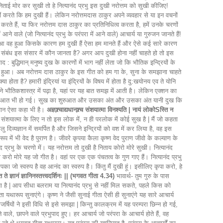
निताई मोर कर सुखी तो हे नित्यानंद प्रभु इस दुखी नरोत्तम को सुखी कीजिए!
ीं करते कि हम दुखी हैं। लेकिन नरोत्तमदास ठाकुर अपने व्यवहार से या इन वचनों
व करते हैं, या फिर नरोत्तम दास ठाकुर का प्रतिनिधित्व करता है, हमें उनके चरणों
 वाले (जो नित्यानंद प्रभु के परंपरा में आने वाले) आचार्य या गुरुजन जानते हैं!
यह हुआ वह हुआ किसके कारण हम दुखी हैं ऐसा हम मानते हैं और ऐसे कई सारे कारण
 संबंध इस संसार में कौन जानता है? अगर आप दुखी होना नहीं चाहते हो तो इस
द : बुद्धिमान् मनुष्य दुख के कारणों में भाग नहीं लेता जो कि भौतिक इन्द्रियों के
्ञान शुरू हुआ। अब नरोत्तम दास ठाकुर के इस गीत को हम गा के, सुना के समझाना चाहते
्या होता है? हमारी इंद्रियां या इंद्रियों के विषय में होता है दु:खयोनय एव ते योनि
ौतिकशास्त्र में पढ़ा है, यहां पर यह बात समझ में आती है। लेकिन एक्शन का
ुख की शुरुआत भी हो गई। सुख का शुरुआत और उसका अंत और उसका अंत यानी दुख कि
वान ऐसा कहा भी है।
अज्ञश्र्चाद्यधानश्र्च संशयात्मा विनश्यति | नायं लोकोSस्ति न
े हैं | संशयात्मा के लिए न तो इस लोक में, न ही परलोक में कोई सुख है | मैं जो कहता
ालु दिव्यज्ञान में समर्पित है और जिसने इन्द्रियों को वश में कर लिया है, वह इस
े रूप में भी वेद है पुराण है। जीवरे कृपया कैला कृष्ण वेद पुराण जीवो के कल्याण के
ंद प्रभु के चरणो में। यह नरोत्तम तो दुखी है निताय कोरो मोरे सुखी। नित्यानंद
करो मोरे यह जो गीत है। वहां पर एक एक पंचतत्व के गुण गाए हैं। नित्यानंद प्रभु
का जो स्वरुप है वह आनंद का स्वरुप है। किंतु मैं दुखी हूं। इसीलिए कृपा करो, हे
्ति ते ज्ञानं ज्ञानिनस्तत्त्वदर्शिनः || (भगवत गीता 4.34)
भावार्थ- तुम गुरु के पास
किया है | आप सीधा बलराम या नित्यानंद प्रभु से नहीं मिल सकते, पहले किस को
यथारूप सुनाएंगे। कृष्ण ने जैसी सुनाई गीता ऐसी ही सुनाएंगे यह सारे आचार्य
ाजर्षियों ने इसी विधि से इसे समझा | किन्तु कालक्रम में यह परम्परा छिन्न हो गई,
, छापने वाले प्रभुपाद हुए। हर आचार्य जो परंपरा के आचार्य होते हैं, वह