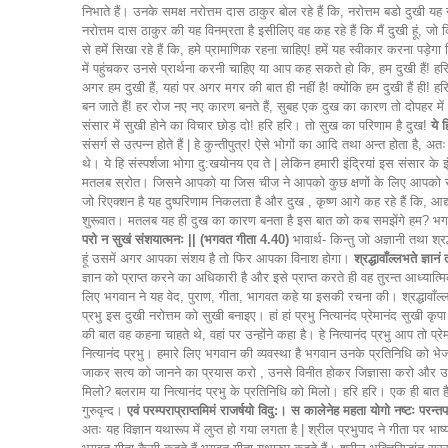
निभाते हैं। उनके समक्ष नरोत्तम दास ठाकुर बोल रहे हैं कि, नरोत्तम बडो दुखी य
नरोत्तम दास ठाकुर की यह विनम्रता है इसीलिए वह कह रहे हैं कि मैं दुखी हूं, ज
से हमें सिखा रहे हैं कि, हमे प्रामाणिक रहना चाहिए! हमें यह स्वीकार करना पड़ेगा
में पहुंचकर उनसे प्रार्थना करनी चाहिए या आप कह सकते हो कि, हम दुखी हैं! हरि ह
अगर हम दुखी हैं, यहां पर अगर मगर की बात ही नहीं है! क्योंकि हम दुखी हैं ही
बन जाते हैं! हर रोज नए नए कारण बनते हैं, सुबह एक दुख का कारण तो दोपहर मे
संसार में सुखी होने का विचार छोड़ दो! हरि हरि। तो सुख का परिणाम है दुख!
ये 
संसर्ग से उत्पन्न होते हैं | हे कुन्तीपुत्र! ऐसे भोगों का आदि तथा अन्त होता है
थे। ये हि संस्पर्शजा भोगा दु:खयोनय एव ते | लेकिन हमारी इंद्रियां इस संसार के इंद्रि
मतलब स्रोत। जिसने आपको या जिस चीज ने आपको कुछ क्षणों के लिए आपको सुखी 
जो रिएक्शन है यह दुष्परिणाम निकलता है और दुख , कृष्ण आगे कह रहे हैं कि,
शुरूवात। मतलब यह ही दुख का कारण बनता है इस बात को कब समझेंगे हम? भगवा
परो न सुखं संशयात्मनः || (भगवत गीता 4.40)
भावार्थ- किन्तु जो अज्ञानी तथा श्रद
हूं उसमें अगर आपका संशय है तो फिर आपका विनाश होगा।
श्रद्धावाँल्लभते ज्ञा
ज्ञान को प्राप्त करने का अधिकारी है और इसे प्राप्त करते ही वह तुरन्त आध्यात्मिक श
लिए भगवान ने यह वेद, पुराण, गीता, भागवत कहे या इसकी रचना की। श्रद्धावाँल्लभते 
प्रभु इस दुखी नरोत्तम को सुखी बनाइए। हां हां प्रभु नित्यानंद प्रेमानंद सुखी
की बात वह कहना चाहते थे, वहां पर उन्होंने कहा है। हे नित्यानंद प्रभु आप तो प
नित्यानंद प्रभु। हमारे लिए भगवान की व्यवस्था है भगवान उनके प्रतिनिधि को
जाकर सत्य को जानने का प्रयास करो , उनसे विनीत होकर जिज्ञासा करो और उनकी सेव
मिलो? बलराम या नित्यानंद प्रभु के प्रतिनिधि को मिलो। हरि हरि। एक ही बात है 
गुरुवृन्द।
एवं परम्पराप्राप्तमिमं राजर्षयो विदु:। स कालेनेह महता योगो नष्टः परन
अतः यह विज्ञान यथारूप में लुप्त हो गया लगता है | श्रील प्रभुपाद ने गीता प