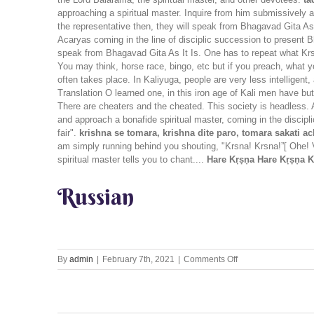
approaching a spiritual master. Inquire from him submissively 
the representative then, they will speak from Bhagavad Gita As
Acaryas coming in the line of disciplic succession to present 
speak from Bhagavad Gita As It Is. One has to repeat what Krsn
You may think, horse race, bingo, etc but if you preach, what yo
often takes place. In Kaliyuga, people are very less intelligent
Translation O learned one, in this iron age of Kali men have b
There are cheaters and the cheated. This society is headless. 
and approach a bonafide spiritual master, coming in the discip
fair".
krishna se tomara, krishna dite paro, tomara sakati ach
am simply running behind you shouting, "Krsna! Krsna!”[ Ohe
spiritual master tells you to chant....
Hare Kṛṣṇa Hare Kṛṣṇa 
Russian
on
By
admin
|
February 7th, 2021
|
Comments Off
Not
following
Scriptural
injunctions