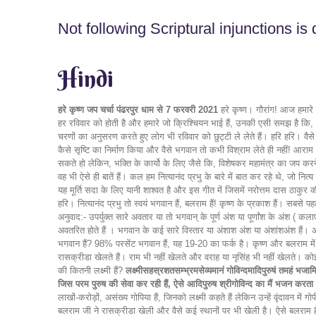
Not following Scriptural injunctions i
Hindi
हरे कृष्ण जप चर्चा पंढरपुर धाम से 7 फरवरी 2021
हरे कृष्ण। गौरांग! आज हमारे 
हर रविवार को होती है और हमारे जो क्रिश्चियन भाई हैं, उनकी एसी समझ है कि,
चरणों का अनुसरण करते हुए लोग भी रविवार को छुट्टी ले लेते हैं। हरि हरि। व
कैसे सृष्टि का निर्माण किया और वैसे भगवान तो कभी विश्राम लेते ही नहीं! आर
सकते हो लेकिन, भक्ति के कार्यो के लिए जैसे कि, विशेषकर महामंत्र का जप करने मे
वह भी ऐसे ही बातें हैं। कल हम नित्यानंद प्रभु के बारे में बात कर रहे थे, जो 
यह मूर्ति सदा के लिए यानी शाश्वत है और इस गीत में जिसमें नरोत्तम दास ठाकुर 
हरि। नित्यानंद प्रभु तो स्वयं भगवान हैं, बलराम हैं! कृष्ण के प्रकाश हैं। सबसे प
अनुवाद:- उपर्युक्त सारे अवतार या तो भगवान् के पूर्ण अंश या पूर्णांश के अंश ( कलाए
अवतरित होते हैं । भगवान के कई सारे विस्तार या अंशाश अंश या अंशांशअंश हैं। अ
भगवान हैं? 98% परसेंट भगवान हैं, यह 19-20 का फर्क है। कृष्ण और बलराम में 
रासक्रीडा खेलते हैं। राम भी नहीं खेलते और वराह या नृसिंह भी नहीं खेलते। क
की कितनी लक्ष्मी हैं?
लक्ष्मीसहस्रशतसम्भ्रमसेव्यमानं गोविन्दमादिपुरुषं तमहं भजामि 
जिस परम पुरुष की सेवा कर रही हैं, ऐसे आदिपुरुष श्रीगोविन्द का मैं भजन करता 
लाखों-करोड़ों, असंख्य गोपिया हैं, जिनको लक्ष्मी कहते हैं लेकिन उन्हें वृंदावन म
बलराम जी ने रासक्रीडा खेली और वैसे कई स्थानों पर भी खेली है। ऐसे बलराम हैं,