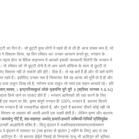
्टी का दिन है। जो छुट्टी कुछ लोगों ने पहले ही ले ली है! आज संख्या कम है, जो
गवान ने विश्राम किया, वह दिन रविवार था! उनका आचरण करते हुए, भगवान के
वतम पढ़ना होगा या वैदिक वाङ्गमय में आपको इसकी जानकारी मिलेगी कि भगवान ने
ी। तो रविवार को भी छुट्टी लेनी है तो आप अपने ऑफिस के काम से छुट्टी ले
 विश्राम नहीं ले सकते! हरि हरि। ठीक है। तो यह बातें हैं ही और भी बातें करेंगे
्त रहते हैं। इसीलिए उनका नाम है नित्यानंद! वैसे वह आनंद की मूर्ति तो है ही और
तम दास ठाकुर लिख रहे हैं, नरोत्तम दास ठाकुर जो स्वयं एक महान आचार्य रहे। हरि
गवान् स्वयम् । इन्द्रारिव्याकुलं लोकं मृडयन्ति युगे युगे ॥ (श्रीमद भागवत १.३.२८)
ारा उपद्रव किये जाने पर प्रकट होते हैं । भगवान् आस्तिकों की रक्षा करने के लिए
ैं एक स्थान पर कि, कृष्ण संपूर्ण भगवान हैं! 100% भगवान हैं, बलराम कितने
ण भगवान हैं जो रासक्रीडा खेलते है, और दूसरे हैं बलराम! तीसरे कोई नहीं जो
 हर विस्तार या अवतार की अपनी-अपनी एक लक्ष्मी होती है। लेकिन कृष्ण और बलराम
ेनु गौएँ हैं, शत-सहस्त्र अर्थात् हजारों-हजारों लक्ष्मियाँ-गोपियाँ प्रीतिपूर्वक
ी आल्हादिनी शक्ति है। किंतु वृंदावन में लक्ष्मीसहस्रशतसम्भ्रमसेव्यमानं
साथ वे वृंदावन में रामघाट पर (जब द्वारका से वृंदावन 2 महीने के लिए) आए थे तब
 आदिगुरु हैं। तो बलराम होईले निताई तो नित्यानंद प्रभु भी आदिगुरु की भूमिका