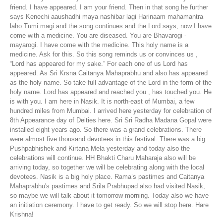
friend. I have appeared. I am your friend. Then in that song he further
says Kenechi aaushadhi maya nashibar lagi Harinaam mahamantra
laho Tumi magi and the song continues and the Lord says, now I have
come with a medicine. You are diseased. You are Bhavarogi -
mayarogi. I have come with the medicine. This holy name is a
medicine. Ask for this. So this song reminds us or convinces us ,
“Lord has appeared for my sake.” For each one of us Lord has
appeared. As Sri Krsna Caitanya Mahaprabhu and also has appeared
as the holy name. So take full advantage of the Lord in the form of the
holy name. Lord has appeared and reached you , has touched you. He
is with you. I am here in Nasik. It is north-east of Mumbai, a few
hundred miles from Mumbai. I arrived here yesterday for celebration of
8th Appearance day of Deities here. Sri Sri Radha Madana Gopal were
installed eight years ago. So there was a grand celebrations. There
were almost five thousand devotees in this festival. There was a big
Pushpabhishek and Kirtana Mela yesterday and today also the
celebrations will continue. HH Bhakti Charu Maharaja also will be
arriving today, so together we will be celebrating along with the local
devotees. Nasik is a big holy place. Rama’s pastimes and Caitanya
Mahaprabhu's pastimes and Srila Prabhupad also had visited Nasik,
so maybe we will talk about it tomorrow morning. Today also we have
an initiation ceremony. I have to get ready. So we will stop here. Hare
Krishna!