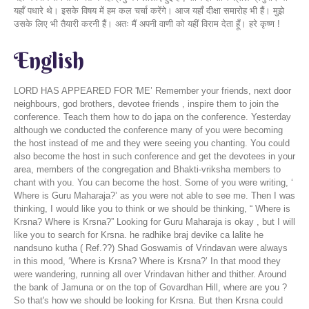
यहाँ पधारे थे। इसके विषय में हम कल चर्चा करेंगे। आज यहाँ दीक्षा समारोह भी हैं। मुझे
उसके लिए भी तैयारी करनी हैं। अतः मैं अपनी वाणी को यहीं विराम देता हूँ। हरे कृष्ण !
English
LORD HAS APPEARED FOR 'ME’ Remember your friends, next door
neighbours, god brothers, devotee friends , inspire them to join the
conference. Teach them how to do japa on the conference. Yesterday
although we conducted the conference many of you were becoming
the host instead of me and they were seeing you chanting. You could
also become the host in such conference and get the devotees in your
area, members of the congregation and Bhakti-vriksha members to
chant with you. You can become the host. Some of you were writing, ‘
Where is Guru Maharaja?’ as you were not able to see me. Then I was
thinking, I would like you to think or we should be thinking, “ Where is
Krsna? Where is Krsna?” Looking for Guru Maharaja is okay , but I will
like you to search for Krsna. he radhike braj devike ca lalite he
nandsuno kutha ( Ref.??) Shad Goswamis of Vrindavan were always
in this mood, ‘Where is Krsna? Where is Krsna?’ In that mood they
were wandering, running all over Vrindavan hither and thither. Around
the bank of Jamuna or on the top of Govardhan Hill, where are you ?
So that's how we should be looking for Krsna. But then Krsna could