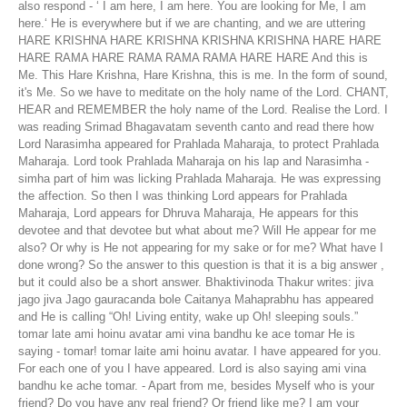
also respond - ‘ I am here, I am here. You are looking for Me, I am
here.‘ He is everywhere but if we are chanting, and we are uttering
HARE KRISHNA HARE KRISHNA KRISHNA KRISHNA HARE HARE
HARE RAMA HARE RAMA RAMA RAMA HARE HARE And this is
Me. This Hare Krishna, Hare Krishna, this is me. In the form of sound,
it's Me. So we have to meditate on the holy name of the Lord. CHANT,
HEAR and REMEMBER the holy name of the Lord. Realise the Lord. I
was reading Srimad Bhagavatam seventh canto and read there how
Lord Narasimha appeared for Prahlada Maharaja, to protect Prahlada
Maharaja. Lord took Prahlada Maharaja on his lap and Narasimha -
simha part of him was licking Prahlada Maharaja. He was expressing
the affection. So then I was thinking Lord appears for Prahlada
Maharaja, Lord appears for Dhruva Maharaja, He appears for this
devotee and that devotee but what about me? Will He appear for me
also? Or why is He not appearing for my sake or for me? What have I
done wrong? So the answer to this question is that it is a big answer ,
but it could also be a short answer. Bhaktivinoda Thakur writes: jiva
jago jiva Jago gauracanda bole Caitanya Mahaprabhu has appeared
and He is calling “Oh! Living entity, wake up Oh! sleeping souls.”
tomar late ami hoinu avatar ami vina bandhu ke ace tomar He is
saying - tomar! tomar laite ami hoinu avatar. I have appeared for you.
For each one of you I have appeared. Lord is also saying ami vina
bandhu ke ache tomar. - Apart from me, besides Myself who is your
friend? Do you have any real friend? Or friend like me? I am your