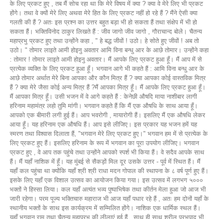
के लिए प्रकट हुए , तब मैं सोच रहा था कि मेरे विषय में क्या ? क्या वे मेरे लिए भी प्रकट
होंगे। तथा वे क्यों मेरे लिए अथवा मेरे हित के लिए प्रकट नहीं हो रहे हैं ? मैंने ऐसी क्या
गलती की हैं ? अतः इस प्रश्न का उत्तर बहुत बड़ा भी हो सकता हैं तथा संक्षेप में भी हो
सकता हैं। भक्तिविनोद ठाकुर लिखते हैं : जीव जागो जीव जागो , गौराचान्द बोले। चैतन्य
महाप्रभु प्रकट हुए तथा उन्होंने कहा , " हे बद्ध जीवों ! उठो। हे सोते हुए जीवों ! अब तो
उठो। " तोमार लाइते आमी होइनु अवतार आमि विना बन्धु आर के आछे तोमार। उन्होंने कहा
: तोमार ! तोमार लाइते आमी होइनु अवतार। मैं आपके लिए प्रकट हुआ हूँ। मैं आप में से
प्रत्येक व्यक्ति के लिए प्रकट हुआ हूँ। भगवान आगे भी कहते हैं : आमि विना बन्धु आर के
आछे तोमार अर्थात मेरे बिना आपका और कौन मित्र हैं ? क्या आपका कोई वास्तविक मित्र
हैं ? क्या मेरे जैसा कोई अन्य मित्र हैं ?मैं आपका मित्र हूँ। मैं आपके लिए प्रकट हुआ हूँ।
मैं आपका मित्र हूँ। उसी भजन में वे आगे कहते हैं : केनेछी औषदि माया नाशीबार लागी
हरिनाम महामंत्र लहो तुमि मांगी। भगवान कहते हैं कि मैं एक औषधि के साथ आया हूँ।
आपको एक बीमारी लगी हुई हैं। आप भवरोगी , मायारोगी हैं। इसलिए मैं एक औषधि लेकर
आया हूँ। यह हरिनाम एक औषधि हैं। आप इसे लीजिए। इस प्रकार यह भजन हमें यह
स्मरण तथा विश्वास दिलाता हैं, "भगवान मेरे लिए प्रकट हुए।" भगवान हम में से प्रत्येक के
लिए प्रकट हुए हैं। इसलिए हरिनाम के रूप में भगवान का पूरा उपयोग लीजिए। भगवान
प्रकट हुए , वे आप तक पहुंचे तथा उन्होंने आपको स्पर्श भी किया हैं। वे सदैव आपके साथ
हैं। मैं यहाँ नाशिक में हूँ। यह मुंबई से सैकड़ों मिल दूर उसके उत्तर - पूर्व में स्थित हैं। मैं
यहाँ कल पहुंचा था क्योंकि यहाँ श्री श्री राधा मदन गोपाल की स्थापना के ८ वर्ष पूर्ण हुए हैं।
इसके लिए यहाँ एक विशाल उत्सव का आयोजन किया गया। इस उत्सव में लगभग ५०००
भक्तों ने हिस्सा लिया। कल यहाँ अत्यंत भव्य पुष्पाभिषेक तथा कीर्तन मेला हुआ जो आज भी
जारी रहेगा। परम पूज्य भक्तिचारु महाराज भी आज यहाँ पधार रहे हैं , अतः हम दोनों यहाँ के
स्थानीय भक्तों के साथ इस कार्यक्रम में सम्मिलित होंगे। नाशिक एक धार्मिक स्थल हैं।
यहाँ भगवान राम तथा चैतन्य महाप्रभु की लीलाएं हुई हैं , साथ ही साथ श्रील प्रभुपाद भी