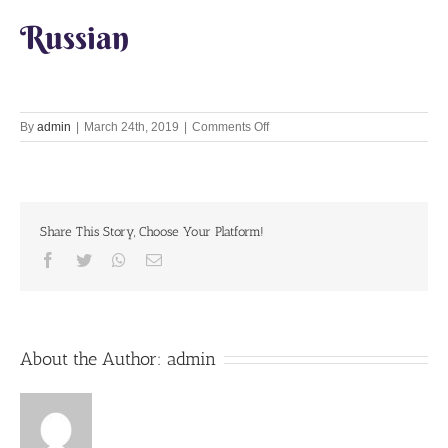
Russian
on
By
admin
|
March 24th, 2019
|
Comments Off
Lord
has
Appeared
for
me
Share This Story, Choose Your Platform!
24th
March
Facebook
Twitter
Whatsapp
Email
2019
About the Author:
admin