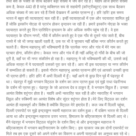
तथा बेस के भक्तों के साथ बैठकर बड़ी संख्या में जप कर रहे हैं। यद्यपि आज हमारी संख्या
कम है, केवल 440 ही है परंतु व्यक्तिगत रूप से सहयोगी (कॉन्ट्रीब्यूटर) एक साथ बैठकर
अधिक संख्या में जप कर रहे हैं जिसे देखकर मैं अत्यंत प्रसन्न हूं। हरि !हरि! इस समय
भारत में बहुत सी पदयात्राएं चल रही हैं। इन्हीं पदयात्राओं में एक और पदयात्रा शामिल हुई
हैं जोकि इस्कॉन नोएडा से प्रारंभ होकर वृन्दावन जा रही हैं। हमारे इस्कॉन नोएडा के भक्त
पदयात्रा करते हुए दिन प्रतिदिन वृन्दावन के ओर अधिक समीप पहुंच रहे हैं। वे इस
पदयात्रा के दौरान नगरों, गाँवो में कीर्तन करते हुए वे एक गाँव से दूसरे गांव जाते हैं, बीच
रास्ते में जो भी जगह खाली रहती है, उस पर भी वे चुपचाप नहीं बल्कि नगर कीर्तन करते हुए
चलते हैं। चैतन्य महाप्रभु की भविष्यवाणी है कि प्रत्येक नगर और गांव में मेरे नाम का
प्रचार होगा, कीर्तन होगा। केवल नगर और गांव में ही नहीं अपितु दो गाँवों के बीच की जो
दूरी है, वहाँ पर भी नगर संकीर्तन हो रहा है। महाप्रभु ने जो भविष्यवाणी की थी, उससे कई
अधिक मात्रा में ये पदयात्री उसको पूरा कर रहे हैं। आप भी इस पदयात्रा या नगर कीर्तन
में सम्मलित हो सकते हैं। इससे गौरांग महाप्रभु अत्यंत प्रसन्न होंगे एवं आपको उनकी कृपा
भी प्राप्त होगी। हरि! हरि! मैं अभी दिल्ली में हूँ। यहाँ आने से कुछ दिन पूर्व मैं पंढरपुर में
था। पंढरपुर में मुझे भगवान विट्ठल के दर्शन का लाभ प्राप्त हुआ एवं मुझे राधा पंढरीनाथ
के दर्शन भी प्राप्त हुए। पंढरपुर के जो आराध्य देव व ठाकुर हैं, वे भगवान विठ्ठल हैं। उनका
अत्यंत विशेष श्रृंगार होता है। यद्यपि अभी नवरात्रि चल रही है और नवरात्रि में भगवान
विठ्ठल और रुक्मिणी का अत्यंत विशेष और सुंदर श्रृंगार होता है।मेरे लिए विट्ठल का दर्शन
अत्यंत ही महत्वपूर्ण और विशेष है क्योंकि विट्ठल मेरे इष्टदेव हैं। कल जब मैं दिल्ली पहुंचा,
दिल्ली एयरपोर्ट पर मुझे इन्द्रद्युम्न स्वामी महाराज का दर्शन हुआ। मैं दक्षिण भारत से दिल्ली
आया था और इन्द्रद्युम्न महाराज उत्तर भारत, हिमालय के बद्रिकाश्रम से दिल्ली आए थे।
मैंने पंढरपुर में भगवान विट्ठल पांडुरंग के दर्शन किए थे और इन्द्रद्युम्न महाराज ने
बद्रिकाश्रम में भगवान बद्रीनारायण के दर्शन किए। इस प्रकार जब हम दोनों एयरपोर्ट पर
मिले तब हम एक दूसरे को अपने दर्शन का विवरण व अपनी यात्राओं का अनुभव बता रहे थे।