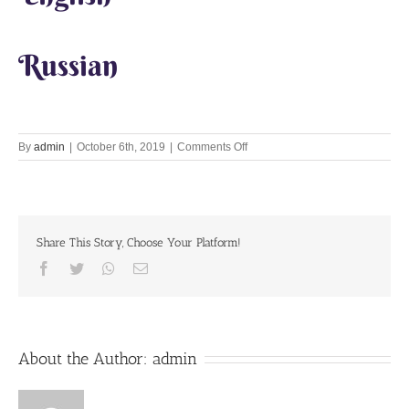
Russian
on
By
admin
|
October 6th, 2019
|
Comments Off
Lets
Chant
Together
6th
October
Share This Story, Choose Your Platform!
2019
Facebook
Twitter
Whatsapp
Email
About the Author:
admin