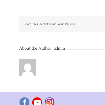
Lets
Chant
Together
29th
August
2019
Share This Story, Choose Your Platform!
About the Author:
admin
Facebook
YouTube
Instagram