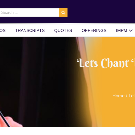
earch
r:
OS
TRANSCRIPTS
QUOTES
OFFERINGS
IMPM
Lets Chant 
Home
/
Let