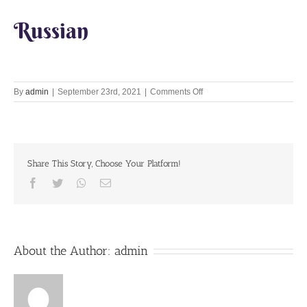
Russian
on
By
admin
|
September 23rd, 2021
|
Comments Off
Lets
Chant
Together
23rd
Sept
Share This Story, Choose Your Platform!
2021
Facebook
Twitter
Whatsapp
Email
About the Author:
admin