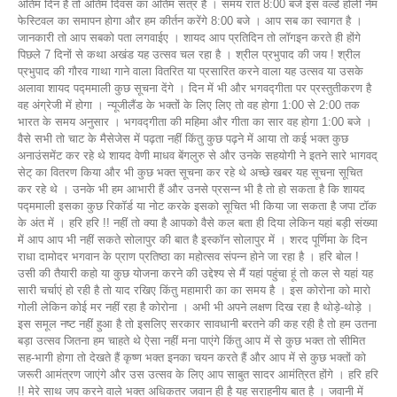
अंतिम दिन है तो अंतिम दिवस का अंतिम सत्र है । समय रात 8:00 बजे इस वर्ल्ड होली नेम
फेस्टिवल का समापन होगा और हम कीर्तन करेंगे 8:00 बजे । आप सब का स्वागत है ।
जानकारी तो आप सबको पता लगवाईए । शायद आप प्रतिदिन तो लॉगइन करते ही होंगे
पिछले 7 दिनों से कथा अखंड यह उत्सव चल रहा है । श्रील प्रभुपाद की जय ! श्रील
प्रभुपाद की गौरव गाथा गाने वाला वितरित या प्रसारित करने वाला यह उत्सव या उसके
अलावा शायद पद्ममाली कुछ सूचना देंगे । दिन में भी और भगवद्गीता पर प्रस्तुतीकरण है
वह अंग्रेजी में होगा । न्यूजीलैंड के भक्तों के लिए लिए तो वह होगा 1:00 से 2:00 तक
भारत के समय अनुसार । भगवद्गीता की महिमा और गीता का सार वह होगा 1:00 बजे ।
वैसे सभी तो चाट के मैसेजेस में पढ़ता नहीं किंतु कुछ पढ़ने में आया तो कई भक्त कुछ
अनाउंसमेंट कर रहे थे शायद वेणी माधव बेंगलुरु से और उनके सहयोगी ने इतने सारे भागवद्
सेट् का वितरण किया और भी कुछ भक्त सूचना कर रहे थे अच्छे खबर यह सूचना सूचित
कर रहे थे । उनके भी हम आभारी हैं और उनसे प्रसन्न भी है तो हो सकता है कि शायद
पद्ममाली इसका कुछ रिकॉर्ड या नोट करके इसको सूचित भी किया जा सकता है जपा टॉक
के अंत में । हरि हरि !! नहीं तो क्या है आपको वैसे कल बता ही दिया लेकिन यहां बड़ी संख्या
में आप आप भी नहीं सकते सोलापुर की बात है इस्कॉन सोलापुर में । शरद पूर्णिमा के दिन
राधा दामोदर भगवान के प्राण प्रतिष्ठा का महोत्सव संपन्न होने जा रहा है । हरि बोल !
उसी की तैयारी कहो या कुछ योजना करने की उद्देश्य से मैं यहां पहुंचा हूं तो कल से यहां यह
सारी चर्चाएं हो रही है तो याद रखिए किंतु महामारी का का समय है । इस कोरोना को मारो
गोली लेकिन कोई मर नहीं रहा है कोरोना । अभी भी अपने लक्षण दिख रहा है थोड़े-थोड़े ।
इस समूल नष्ट नहीं हुआ है तो इसलिए सरकार सावधानी बरतने की कह रही है तो हम उतना
बड़ा उत्सव जितना हम चाहते थे ऐसा नहीं मना पाएंगे किंतु आप में से कुछ भक्त तो सीमित
सह-भागी होगा तो देखते हैं कृष्ण भक्त इनका चयन करते हैं और आप में से कुछ भक्तों को
जरूरी आमंत्रण जाएंगे और उस उत्सव के लिए आप साबुत सादर आमंत्रित होंगे । हरि हरि
!! मेरे साथ जप करने वाले भक्त अधिकतर जवान ही है यह सराहनीय बात है । जवानी में