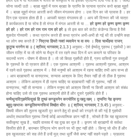
हमारे देश में या भारतवर्ष में भारत के संस्कृति में तो इसको प्राधान्य दिया गया है ही । जल्दी
सोना जल्दी उठो । ब्रह्म मुहूर्त में परम ब्रह्मा के प्राप्ति के प्रयास प्रारंभ करो ब्रह्म मुहूर्त
में । ब्रह्म मुहूर्त मंगल आरती करो जीवन मंगलमय होगा । उस दिन का जो प्रवास है । हर
दिन एक प्रवास होता ही है । आपकी यात्रा मंगलमय हो । आप की दिनभर की जो यात्रा
है कार्यकलाप है या सोच है तो मंगल में मंगल आरती से या ...
हरे कृष्ण हरे कृष्ण कृष्ण कृष्ण
हरे हरे । हरे राम हरे राम राम राम हरे हरे ॥
तो इस बात को कंटेंट कंडेम्न्ड किया है वैसे
शुकदेव गोस्वामी । कथा प्रारंभ करते ही कथा प्रारंभ अभी-अभी हो गई थी तो उन्होंने कहा
था लोग क्या करते हैं ?
निद्रया हियते नक्तं व्यवायेन च वा वयः । दिवा चार्थेहया राजन्
कुटुम्ब भरणेन वा ॥ ( श्रीमद् भागवतम् 2.1.3 )
अनुवाद:- ऐसे ईर्ष्यालु गृहस्थ ( गृहमेधी ) का
जीवन रात्रि में या तो सोने या मैथुन में रत रहने तथा दिन में धन कमाने या परिवार के
सदस्यों भरण - पोषण में बीतता है । तो जो बिरहा गृहमैंधी होते हैं, ग्रुप वासियों गुरु वस्तुओं
के गृहस्थों के दो प्रकार होते हैं । एक गृहस्थ आश्रमी । गृहस्थ आश्रमी गृहस्थ, आश्रम
में रहने वाले गृहस्थ आश्रम में । वैसे मनुष्यों को आश्रम में रहना चाहिए तभी आप सभ्य हो
। आप ब्रह्मचारी या वानप्रस्थ, सन्यास आश्रम के लिए तैयार नहीं हो तो ठीक है गृहस्थ
आश्रम । लेकिन आश्रम में ही रहना चाहिए या ब्रह्मचारी नहीं तो गृहस्थ, नहीं तो
वानप्रस्थ, नहीं तो सन्यास । लेकिन मनुष्य को आश्रम किसी ना किसी आश्रम को संबंध
होना चाहिए उसे तो एक गृहस्थ आश्रमी होते हैं और दूसरे गृहमेधि होते हैं ।
यन्मैथुनादिगृहमेधिसुखं हि तुच्छं कण्डूयनेन करयोरिव दुःखदुःखम् । तृप्यन्ति नेह कृपणा
बहुदुःखभाजः कण्डूतिवन्मनसिजं विषहेत धीरः ॥ ( श्रीमद् भागवतम् 7.9.45 )
अनुवाद:-
विषयी जीवन की तुलना खुजली दूर करने हेतु दो हाथों को रगड़ने से की गई है गृहमेधी
अर्थात् तथाकथित गृहस्थ जिन्हें कोई आध्यात्मिक ज्ञान नहीं है , सोचते हैं कि यह खुजलाना
सर्वोत्कृष्ट सुख है , यद्यपि वास्तव में यह दुख का मूल है । कृपण जो ब्राह्मणों से सर्वथा
विपरीत होते हैं , बारम्बार ऐन्द्रिय भोग करने पर भी तुष्ट नहीं होते । किन्तु जो धीर हैं और
इस खुजलाहट को सह लेते हैं उन्हें मूल् तथा धूर्तों जैसे कष्ट नहीं सहने पड़ते । प्रहलाद