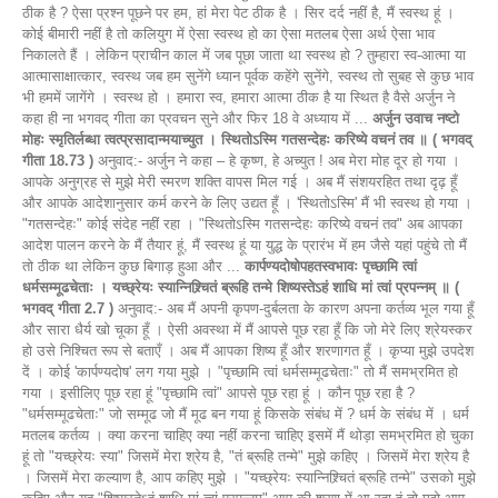
ठीक है ? ऐसा प्रश्न पूछने पर हम, हां मेरा पेट ठीक है । सिर दर्द नहीं है, मैं स्वस्थ हूं ।
कोई बीमारी नहीं है तो कलियुग में ऐसा स्वस्थ हो का ऐसा मतलब ऐसा अर्थ ऐसा भाव
निकालते हैं । लेकिन प्राचीन काल में जब पूछा जाता था स्वस्थ हो ? तुम्हारा स्व-आत्मा या
आत्मासाक्षात्कार, स्वस्थ जब हम सुनेंगे ध्यान पूर्वक कहेंगे सुनेंगे, स्वस्थ तो सुबह से कुछ भाव
भी हममें जागेंगे । स्वस्थ हो । हमारा स्व, हमारा आत्मा ठीक है या स्थित है वैसे अर्जुन ने
कहा ही ना भगवद् गीता का प्रवचन सुने और फिर 18 वे अध्याय में ...
अर्जुन उवाच नष्टो
मोहः स्मृतिर्लब्धा त्वत्प्रसादान्मयाच्युत । स्थितोऽस्मि गतसन्देहः करिष्ये वचनं तव ॥ ( भगवद्
गीता 18.73 )
अनुवाद:- अर्जुन ने कहा – हे कृष्ण, हे अच्युत ! अब मेरा मोह दूर हो गया ।
आपके अनुग्रह से मुझे मेरी स्मरण शक्ति वापस मिल गई । अब मैं संशयरहित तथा दृढ़ हूँ
और आपके आदेशानुसार कर्म करने के लिए उद्यत हूँ । 'स्थितोऽस्मि' मैं भी स्वस्थ हो गया ।
"गतसन्देहः" कोई संदेह नहीं रहा । "स्थितोऽस्मि गतसन्देहः करिष्ये वचनं तव" अब आपका
आदेश पालन करने के मैं तैयार हूं, मैं स्वस्थ हूं या युद्ध के प्रारंभ में हम जैसे यहां पहुंचे तो मैं
तो ठीक था लेकिन कुछ बिगाड़ हुआ और ...
कार्पण्यदोषोपहतस्वभावः पृच्छामि त्वां
धर्मसम्मूढचेताः । यच्छ्रेयः स्यान्निश्र्चितं ब्रूहि तन्मे शिष्यस्तेऽहं शाधि मां त्वां प्रपन्नम् ॥ (
भगवद् गीता 2.7 )
अनुवाद:- अब मैं अपनी कृपण-दुर्बलता के कारण अपना कर्तव्य भूल गया हूँ
और सारा धैर्य खो चूका हूँ । ऐसी अवस्था में मैं आपसे पूछ रहा हूँ कि जो मेरे लिए श्रेयस्कर
हो उसे निश्चित रूप से बताएँ । अब मैं आपका शिष्य हूँ और शरणागत हूँ । कृप्या मुझे उपदेश
दें । कोई 'कार्पण्यदोष' लग गया मुझे । "पृच्छामि त्वां धर्मसम्मूढचेताः" तो मैं समभ्रमित हो
गया । इसीलिए पूछ रहा हूं "पृच्छामि त्वां" आपसे पूछ रहा हूं । कौन पूछ रहा है ?
"धर्मसम्मूढचेताः" जो सम्मूढ जो मैं मूढ बन गया हूं किसके संबंध में ? धर्म के संबंध में । धर्म
मतलब कर्तव्य । क्या करना चाहिए क्या नहीं करना चाहिए इसमें मैं थोड़ा समभ्रमित हो चुका
हूं तो "यच्छ्रेयः स्या" जिसमें मेरा श्रेय है, "तं ब्रूहि तन्मे" मुझे कहिए । जिसमें मेरा श्रेय है
। जिसमें मेरा कल्याण है, आप कहिए मुझे । "यच्छ्रेयः स्यान्निश्र्चितं ब्रूहि तन्मे" उसको मुझे