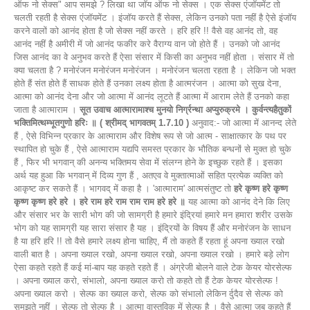
ऑफ नो सेक्स" आप समझे ? लिखा था जॉय ऑफ नो सेक्स । एक सेक्स एंजॉयमेंट तो
चलती रहती है सेक्स एंजॉयमेंट । इंजॉय करते हैं सेक्स, लेकिन उनको पता नहीं है ऐसे इंजॉय
करने वालों को आनंद होता है जो सेक्स नहीं करते । हरि हरि !! वैसे वह आनंद तो, वह
आनंद नहीं है अमीरी में जो आनंद फकीर करे वैराग्य वान जो होते हैं । उनको जो आनंद
जिस आनंद का वे अनुभव करते हैं ऐसा संसार में किसी का अनुभव नहीं होता । संसार में तो
क्या चलता है ? मनोरंजन मनोरंजन मनोरंजन । मनोरंजन चलता रहता है । लेकिन जो भक्त
होते हैं संत होते हैं साधक होते हैं उनका लक्ष्य होता है आत्मरंजन । आत्मा को सुख देना,
आत्मा को आनंद देना और जो आत्मा में आनंद लूटते हैं आत्मा में आराम लेते हैं उनको कहा
जाता है आत्माराम ।
सूत उवाच आत्मारामाश्च मुनयो निर्ग्रन्था अप्युरुक्रमे । कुर्वन्त्यहैतुकों
भक्तिमित्थम्भूतगुणो हरिः ॥ ( श्रीमद् भागवतम् 1.7.10 )
अनुवाद:- जो आत्मा में आनन्द लेते
हैं , ऐसे विभिन्न प्रकार के आत्माराम और विशेष रूप से जो आत्म - साक्षात्कार के पथ पर
स्थापित हो चुके हैं , ऐसे आत्माराम यद्यपि समस्त प्रकार के भौतिक बन्धनों से मुक्त हो चुके
हैं , फिर भी भगवान् की अनन्य भक्तिमय सेवा में संलग्न होने के इच्छुक रहते हैं । इसका
अर्थ यह हुआ कि भगवान् में दिव्य गुण हैं , अतएव वे मुक्तात्माओं सहित प्रत्येक व्यक्ति को
आकृष्ट कर सकते हैं । भागवद् में कहा है । 'आत्माराम' आत्मसंतुष्ट तो
हरे कृष्ण हरे कृष्ण
कृष्ण कृष्ण हरे हरे । हरे राम हरे राम राम राम हरे हरे ॥
यह आत्मा को आनंद देने कि लिए
और संसार भर के सारी भोग की जो सामग्री है हमारे इंद्रियां हमारे मन हमारा शरीर उसके
भोग को यह सामग्री यह सारा संसार है यह । इंद्रियों के विषय हैं और मनोरंजन के साधन
है या हरि हरि !! तो वैसे हमारे लक्ष्य होना चाहिए, मैं तो कहते हैं रहता हूं अपना ख्याल रखो
वाली बात है । अपना ख्याल रखो, अपना ख्याल रखो, अपना ख्याल रखो । हमारे बड़े लोग
ऐसा कहते रहते हैं कई मां-बाप यह कहते रहते हैं । अंग्रेजी बोलने वाले टेक केयर योरसेल्फ
। अपना ख्याल करो, संभालो, अपना ख्याल करो तो कहते तो हैं टेक केयर योरसेल्फ !
अपना ख्याल करो । सेल्फ का ख्याल करो, सेल्फ को संभालो लेकिन र्दुदैव से सेल्फ को
समझते नहीं । सेल्फ तो सेल्फ है । आत्मा वास्तविक में सेल्फ है । वैसे आत्मा जब कहते हैं