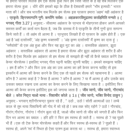
या हमारा परिवार मिलके हम एक सेल्फ हुआ फिर हम जिस जाति के हैं वह सब मिलकर एक
हमारा सेल्फ हुआ । धीरे धीरे हमको बढ़ा के ठीक है देशवासी हमारे "भौम इज्यधीः" भारत
माता की ! और सब भारतीय सब मिलके हम सेल्फ इस प्रकार हमारा 'अहम' यही अहंकार है
।
प्रकृते: क्रियमाणानि गुणै: कर्माणि सर्वशः । अहङकारविमूढात्मा कर्ताहमिति मन्यते ॥ (
भगवद् गीता 3.27 )
अनुवाद:- जीवात्मा अहंकार के प्रभाव से मोहग्रस्त होकर अपने आपको
समस्त कर्मों का कर्ता मान बैठता है, जब कि वास्तव में वे प्रकृति के तीनों गुणों द्वारा सम्पन्न
किये जाते हैं । तो अहंम तो आत्मा है । प्रभुपाद लिखते हैं दो प्रकार के अहंम होते हैं । एक
अहं है 'अहं दासोस्मी', 'अंह कृष्ण भक्तस्मी' । 'अंह कृष्ण दासोस्मी' मैं कृष्ण का दास हूं ।
"ममैवांशो" वो एक अंह हुआ और फिर यह झूठ मुट का अंह । वास्तविक अंहकार, झूठा
अहंकार । वास्तविक अहंकार तो आत्मा है हमारा सेल्फ और झूठा अहंकार तो शरीर है और
शरीर है ऐसा मिलके हम अहंकार तो हम सेल्फ तो समझते ही नहीं तो कैसे ख्याल करेंगे टेक
केयर योरसेल्फ I इसलिए भगवद् गीता पढ़नी चाहिए सुननी चाहिए । हमको समझना चाहिए
। हम हैं कौन ? और फिर उस अंह का उस आत्मा का हमें केयर करना चाहिए तो इस
इस्कॉन में आत्मा की केयर करने के लिए एक तो पहले हम सेल्फ को पहचानना है । आत्मा
कौन है ? आत्मा कहां है ? कैसा है आत्मा ? कौन है आत्मा ? या मैं आत्मा हूं और उसके बाद
उसका ख्याल रखना उस आत्मा का केयर करने के लिए सिखाया जाता है । इसीलिए फिर
आत्मा की केयर करना इसीलिए इस को जगाया जाता है ।
जीव जागो, जीव जागो, गौराचांद
बोले । कोत निद्रा याओ माया - पिशाचीर कोले ॥ 1॥ ( जीव जागो, भक्ति विनोद ठाकुर )
अनुवाद:- भगवान् श्रीगौरचन्द्र पुकार रहे हैं , " उठो , उठो ! सोती आत्माओं उठ ! लम्बे
काल से तुम माया पिशाचिनी की गोद में सो रहे हो ! कब तक सोए रहोगे ? उठो ! गौरचांद,
गौरांग,गौरांगा, गौरांगा ! गौरांग बुला रहे हैं, जाओ जीव जागो तो जीव को जगाते हैं और फिर
दिन भर आत्मा का ख्याल । हरि हरि !! फिर हम स्वस्थ हो जाते हैं । स्वस्थ हो ? यह पूछते
भी हैं ।एक तो टेक केयर योरसेल्फ कहते हैं और फिर स्वस्थ हो-स्वस्थ हो ? पूछते हैं ।
स्वस्थ हो, अपने 'स्व' में स्थित हो ऐसा प्रश्न हुआ करता था । स्वस्थ हो, हमारा स्वास्थ्य