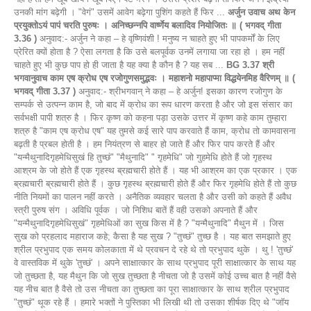
उनकी मांग बढ़ेगी । "वेगं" उसमें आवेग बढ़ेगा पुशिंग कहते हैं फिर ...
अर्जुन उवाच अथ केन
प्रयुक्तोऽयं पापं चरति पुरुषः । अनिच्छन्नपि वार्ष्णेय बलादिव नियोजितः ॥ ( भगवद् गीता
3.36 )
अनुवाद:- अर्जुन ने कहा – हे वृष्णिवंशी ! मनुष्य न चाहते हुए भी पापकर्मों के लिए
प्रेरित क्यों होता है ? ऐसा लगता है कि उसे बलपूर्वक उनमें लगाया जा रहा हो । हम नहीं
चाहते हुए भी कुछ पाप हो ही जाता है यह क्या है कौन है ? यह सब ...
BG 3.37 श्री
भगवानुवाच काम एष क्रोध एष रजोगुणसमुद्भवः । महाशनो महापाप्मा विद्धयेनमिह वैरिणम् ॥ (
भगवद् गीता 3.37 )
अनुवाद:- श्रीभगवान् ने कहा – हे अर्जुन! इसका कारण रजोगुण के
सम्पर्क से उत्पन्न काम है, जो बाद में क्रोध का रूप धारण करता है और जो इस संसार का
सर्वभक्षी पापी शत्रु है । फिर कृष्ण को कहना पड़ा उसके उत्तर में कृष्ण कहे काम तुम्हारा
शत्रु है "काम एष क्रोध एष" यह तुमसे कई सारे पाप करवाते हैं काम, क्रोध तो कामवासना
बढ़ती है प्रबल होती है । हम नियंत्रण से बाहर हो जाते हैं और फिर पाप करते हैं और
"यन्मैथुनादिगृहमेधिसुखं हि तुच्छं" "मैथुनादि" " गृहमेधि" जो गुहमेधि होते हैं जो गृहस्थ
आश्रम के जो होते हैं एक गृहस्थ ब्रह्मचारी होते हैं । यह भी आश्रम का एक प्रकार । एक
ब्रह्मचारी ब्रह्मचारी होते हैं । कुछ गृहस्थ ब्रह्मचारी होते हैं और फिर गृहमेधि होते हैं तो कुछ
नीति नियमों का पालन नहीं करते । अनैतिक व्यवहार चलता है और उसी को कहते हैं अवैध
स्त्री पुरुष संग । अविधि पूर्वक । जो निशिध बातें हैं वही उसको अपनाते हैं और
"यन्मैथुनादिगृहमेधिसुखं" गृहमेधिओं का सुख किस में है ? "यन्मैथुनादि" मैथुन में । जिस
सुख को प्रहलाद महाराज कहे; कैसा है यह सुख ? "तुच्छं" तुच्छ है । यह बात समझाते हुए
श्रील प्रभुपाद एक समय कोलकाता में थे प्रवचन दे रहे थे तो प्रभुपाद थुके । थु ! 'तुच्छं'
वे वास्तविक में थुके 'तुच्छं' । अपने साक्षात्कार के साथ प्रभुपाद पूरी साक्षात्कार के साथ यह
जो तुच्छता है, यह मैथुन कि जो सुख तुच्छता है नीचता जो है उसमें कोई उच्च बात है नहीं वैसे
यह नीच बात है वैसे तो उस नीचता का तुच्छता का पूरा साक्षात्कार के साथ श्रील प्रभुपाद
"तुच्छं" थूक रहे हैं । हमारे भक्तों ने पुस्तिका भी लिखी थी तो उसका शीर्षक दिए थे "जॉय