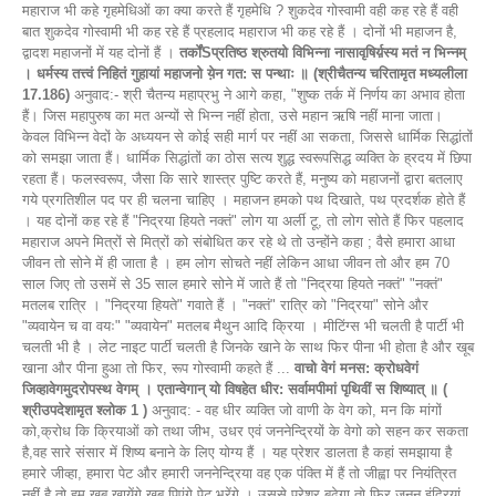
महाराज भी कहे गृहमेधिओं का क्या करते हैं गृहमेधि ? शुकदेव गोस्वामी वही कह रहे हैं वही
बात शुकदेव गोस्वामी भी कह रहे हैं प्रहलाद महाराज भी कह रहे हैं । दोनों भी महाजन है,
द्वादश महाजनों में यह दोनों हैं ।
तर्कोंSप्रतिष्ठ श्रुतयो विभिन्ना नासावृषिर्य़स्य मतं न भिन्नम्
। धर्मस्य तत्त्वं निहितं गुहायां महाजनो ये़न गत: स पन्थाः ॥ (श्रीचैतन्य चरितामृत मध्यलीला
17.186)
अनुवाद:- श्री चैतन्य महाप्रभु ने आगे कहा, "शुष्क तर्क में निर्णय का अभाव होता
हैं। जिस महापुरुष का मत अन्यों से भिन्न नहीं होता, उसे महान ऋषि नहीं माना जाता।
केवल विभिन्न वेदों के अध्ययन से कोई सही मार्ग पर नहीं आ सकता, जिससे धार्मिक सिद्धांतों
को समझा जाता हैं। धार्मिक सिद्धांतों का ठोस सत्य शुद्ध स्वरूपसिद्ध व्यक्ति के ह्रदय में छिपा
रहता हैं। फलस्वरूप, जैसा कि सारे शास्त्र पुष्टि करते हैं, मनुष्य को महाजनों द्वारा बतलाए
गये प्रगतिशील पद पर ही चलना चाहिए । महाजन हमको पथ दिखाते, पथ प्रदर्शक होते हैं
। यह दोनों कह रहे हैं "निद्रया हियते नक्तं" लोग या अर्ली टू, तो लोग सोते हैं फिर पहलाद
महाराज अपने मित्रों से मित्रों को संबोधित कर रहे थे तो उन्होंने कहा ; वैसे हमारा आधा
जीवन तो सोने में ही जाता है । हम लोग सोचते नहीं लेकिन आधा जीवन तो और हम 70
साल जिए तो उसमें से 35 साल हमारे सोने में जाते हैं तो "निद्रया हियते नक्तं" "नक्तं"
मतलब रात्रि । "निद्रया हियते" गवाते हैं । "नक्तं" रात्रि को "निद्रया" सोने और
"व्यवायेन च वा वयः" "व्यवायेन" मतलब मैथुन आदि क्रिया । मीटिंग्स भी चलती है पार्टी भी
चलती भी है । लेट नाइट पार्टी चलती है जिनके खाने के साथ फिर पीना भी होता है और खूब
खाना और पीना हुआ तो फिर, रूप गोस्वामी कहते हैं ...
वाचो वेगं मनस: क्रोधवेगं
जिव्हावेगमुदरोपस्थ वेगम् । एतान्वेगान् यो विषहेत धीर: सर्वामपीमां पृथिवीं स शिष्यात् ॥ (
श्रीउपदेशामृत श्लोक 1 )
अनुवाद: - वह धीर व्यक्ति जो वाणी के वेग को, मन कि मांगों
को,क्रोध कि क्रियाओं को तथा जीभ, उधर एवं जननेन्द्रियों के वेगो को सहन कर सकता
है,वह सारे संसार में शिष्य बनाने के लिए योग्य हैं । यह प्रेशर डालता है कहां समझाया है
हमारे जीव्हा, हमारा पेट और हमारी जननेन्द्रिया वह एक पंक्ति में हैं तो जीह्वा पर नियंत्रित
नहीं है तो हम खूब खायेंगे खूब पिएंगे पेट भरेंगे । उससे प्रेशर बढ़ेगा तो फिर जनन इंद्रियां