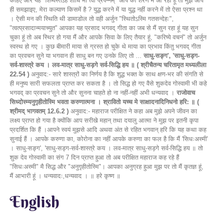
कहिए और यह "शिष्यस्तेऽहं शाधि मां त्वां प्रपन्नम्" आप की शरण में आ रहा हूं तो मुझे आप
ही समझाइए, मेरा कल्याण किसमें है ? युद्ध करने में या युद्ध नहीं करने में तो ऐसा प्रश्न था
। ऐसी मन की स्थिति थी डामाडोल तो वही अर्जुन "स्थितोऽस्मि गतसन्देहः",
"त्वत्प्रसादान्मयाच्युत" आपका यह प्रसाद भगवद् गीता का जब से मैं सुन रहा हूं यह सुन
चुका हूं तो अब स्थिर हो गया मैं और आपके सिवा के लिए तैयार हूं, "करिष्ये वचनं" तो अर्जुन
स्वस्थ हो गए । कुछ बीमारी माया से ग्रस्त हो चुके थे माया का प्रभाव किंतु भगवद् गीता
का प्रवचन सुने या भगवान ही साधु बन गए उनके लिए तो ...
साधु-सङ्ग', 'साधु-सड्ग-
सर्व-शास्त्रे कय । लव-मात्र साधु-सड़गे सर्व-सिद्धि हय ॥ ( श्रीचैतन्य चरितामृत मध्यलीला
22.54 )
अनुवाद:- सारे शास्त्रों का निर्णय है कि शुद्ध भक्त के साथ क्षण-भर की संगति से
ही मनुष्य सारी सफलता प्राप्त कर सकता है । तो सिद्ध हो गए वैसे शुकदेव गोस्वामी भी कहे
भगवद् का प्रवचन सुने तो और सुनना चाहते हो ना नहीं-नहीं अभी धन्यवाद ।
राजोवाच
सिध्दोस्म्यनुगृहीतोस्मि भवता करुणात्मना । श्रावितो यच्च मे साक्षादनादिनिधनो हरि: ॥ (
श्रीमद् भागवतम् 12.6.2 )
अनुवाद:- महाराज परीक्षित ने कहा अब मुझे अपने जीवन का
लक्ष्य प्राप्त हो गया है क्योंकि आप सरीखे महान् तथा दयालु आत्मा ने मुझ पर इतनी कृपा
प्रदर्शित कि हैं ।आपने स्वयं मुझसे आदि अथवा अंत से रहित भगवान् हरि कि यह कथा कह
सुनाई हैं । आपके करुणा का, कोरोना का नहीं आपके करुणा का फल है कि मैं 'सिधःअस्मी'
। साधु-सङ्ग', 'साधु-सड्ग-सर्व-शास्त्रे कय । लव-मात्र साधु-सड़गे सर्व-सिद्धि हय ॥ तो
शुक देव गोस्वामी का संग 7 दिन प्राप्त हुआ तो अब परीक्षित महाराज कह रहे हैं
"सिधःअस्मी" मै सिद्ध और "अनुगृहीतोस्मि"। आपका अनुग्रह हुआ मुझ पर तो मैं कृतज्ञ हूं,
मैं आभारी हूं । धन्यवादः,धन्यवाद । ॥ हरे कृष्ण ॥
English