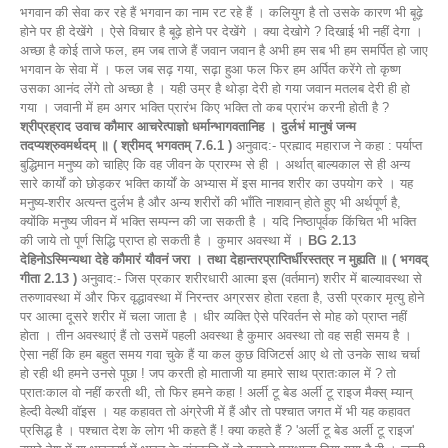
भगवान की सेवा कर रहे हैं भगवान का नाम रट रहे हैं । कलियुग है तो उसके कारण भी बूढ़े
होने पर ही देखेंगे । ऐसे विचार है बूढ़े होने पर देखेंगे । क्या देखोगे ? दिखाई भी नहीं देगा ।
अच्छा है कोई ताजे फल, हम जब ताजे हैं जवान जवान है अभी हम सब भी हम समर्पित हो जाए
भगवान के सेवा में । फल जब सढ़ गया, सढ़ा हुआ फल फिर हम अर्पित करेंगे तो कृष्ण
उसका आनंद लेंगे तो अच्छा है । यही उम्र है थोड़ा देरी हो गया जवान मतलब देरी ही हो
गया । जवानी में हम अगर भक्ति प्रारंभ किए भक्ति तो कब प्रारंभ करनी होती है ?
श्रीप्रह्राद उवाच कौमार आचरेत्पाज्ञो धर्मान्भागवतानिह । दुर्लभं मानुषं जन्म
तदप्यश्रुवमर्थदम् ॥ ( श्रीमद् भगवतम् 7.6.1 )
अनुवाद:- प्रह्माद महाराज ने कहा : पर्याप्त
बुद्धिमान मनुष्य को चाहिए कि वह जीवन के प्रारम्भ से ही । अर्थात् बाल्यकाल से ही अन्य
सारे कार्यों को छोड़कर भक्ति कार्यों के अभ्यास में इस मानव शरीर का उपयोग करे । यह
मनुष्य-शरीर अत्यन्त दुर्लभ है और अन्य शरीरों की भाँति नाशवान् होते हुए भी अर्थपूर्ण है,
क्योंकि मनुष्य जीवन में भक्ति सम्पन्न की जा सकती है । यदि निष्ठापूर्वक किंचित भी भक्ति
की जाये तो पूर्ण सिद्धि प्राप्त हो सकती है । कुमार अवस्था में ।
BG 2.13
देहिनोऽस्मिन्यथा देहे कौमारं यौवनं जरा । तथा देहान्तरप्राप्तिर्धीरस्तत्र न मुह्यति ॥ ( भगवद्
गीता 2.13 )
अनुवाद:- जिस प्रकार शरीरधारी आत्मा इस (वर्तमान) शरीर में बाल्यावस्था से
तरुणावस्था में और फिर वृद्धावस्था में निरन्तर अग्रसर होता रहता है, उसी प्रकार मृत्यु होने
पर आत्मा दूसरे शरीर में चला जाता है । धीर व्यक्ति ऐसे परिवर्तन से मोह को प्राप्त नहीं
होता । तीन अवस्थाएं हैं तो उसमें पहली अवस्था है कुमार अवस्था तो वह सही समय है ।
ऐसा नहीं कि हम बहुत समय गवा चुके हैं या कल कुछ विजिटर्स आए थे तो उनके साथ चर्चा
हो रही थी हमने उनसे पूछा ! जप करती हो माताजी या हमारे साथ प्रातःकाल में ? तो
प्रातःकाल वो नहीं करती थी, तो फिर हमने कहा ! अर्ली टू बेड अर्ली टू राइज मैक्स् म्यान्
हेल्दी वेल्थी वॉइस । यह कहावत तो अंग्रेजी में हैं और तो पश्चात जगत में भी यह कहावत
प्रसिद्ध है । पश्चात देश के लोग भी कहते हैं ! क्या कहते हैं ? 'अर्ली टू बेड अर्ली टू राइज'