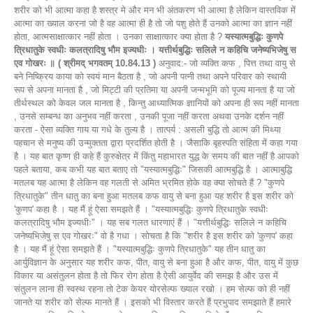
शरीर को भी आत्मा कहा है शस्त्र मे और मन भी अंतकरण भी आत्मा है लेकिन वास्तविक में
आत्मा का ख्याल करना जो है वह आत्मा ही है तो जो पशु होते हैं उनको आत्मा का ज्ञान नहीं
होता, आत्मसाक्षात्कार नहीं होता । उनका साक्षात्कार क्या होता है ?
यस्यात्मबुद्धिः कुणपे
त्रिधातुके स्वधीः कलत्रादिषु भौम इज्यधीः । यत्तीर्थबुद्धिः सलिले न कहिचि जनेष्यभिजेषु स
एव गोखरः ॥ ( श्रीमद् भगवतम् 10.84.13 )
अनुवाद:- जो व्यक्ति कफ , पित्त तथा वायु से
बने निष्क्रिय काया को स्वयं मान बैठता है , जो अपनी पत्नी तथा अपने परिवार को स्थायी
रूप से अपना मानता है , जो मिट्टी की प्रतिमा या अपनी जन्मभूमि को पूज्य मानता है या जो
तीर्थस्थल को केवल जल मानता है , किन्तु आध्यात्मिक ज्ञानियों को अपना ही रूप नहीं मानता
, उनसे सम्बन्ध का अनुभव नहीं करता , उनकी पूजा नहीं करता अथवा उनके दर्शन नहीं
करता - ऐसा व्यक्ति गाय या गधे के तुल्य है । तात्पर्य : असली बुद्धि तो आत्म की मिथ्या
पहचान से मनुष्य की उन्मुक्तता द्वारा प्रदर्शित होती है । जैसाकि बृहस्पति संहिता में कहा गया
है । यह बात कृष्ण ही कहे हैं कुरुक्षेत्र में किंतु महाभारत युद्ध के समय की बात नहीं है आपको
पहले बताया, कब कभी यह बात बताए तो "यस्यात्मबुद्धिः" जिसकी आत्मबुद्धि है । आत्माबुद्धि
मतलब यह आत्मा है लेकिन वह गलती से अमित भ्रमित होके वह क्या सोचते हैं ? "कुणपे
त्रिधातुके" तीन धातु का बना हुआ मतलब कफ वायु से बना हुआ यह शरीर है इस शरीर को
'कुणप' कहा है । यह मैं हूं ऐसा समझते हैं । "यस्यात्मबुद्धिः कुणपे त्रिधातुके स्वधीः
कलत्रादिषु भौम इज्यधीः" । यह सब गलत धारणाएं हैं । "यत्तीर्थबुद्धिः सलिले न कहिचि
जनेष्यभिजेषु स एव गोखरः" वो है गधा । सोचता है कि "शरीर है इस शरीर को 'कुणप' कहा
है । यह मैं हूं ऐसा समझते हैं । "यस्यात्मबुद्धिः कुणपे त्रिधातुके" यह तीन धातु का
आर्युविज्ञान के अनुसार यह शरीर कफ, पीत, वायु से बना हुआ है और कफ, पीत, वायु में कुछ
विकार या असंतुलन होता है तो फिर रोग होता है ऐसी आयुर्वेद की समझ है और उस में
संतुलन लाना ही स्वस्थ रहना तो टेक केयर योरसेल्फ ख्याल रखो । हम सेल्फ को ही नहीं
जानते या शरीर को सेल्फ मानते हैं । इसको भी विस्तार करते हैं प्रभुपाद समझाते हैं हमारे