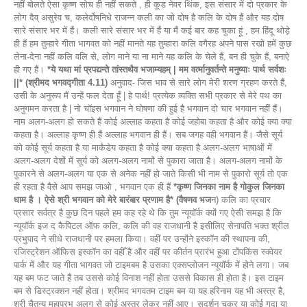
नहीं बोलते ऐसा कृष्ण सोच ही नहीं सकते , ही कूड नेवर थिंक, इस संसार में दो प्रकार के
लोग दैव् असुरेव च, कलेर्दोषनिधे राजन्न कली का जो दोष है कलि के दोष हैं और यह दोष
सारे संसार भर में हैं। कली सारे संसार भर में हैं या मैं कई बार कह चुका हूं , हम हिंदू थोड़े
ही हैं हम तुम्हारे गीता भागवत को नहीं मानते यह तुम्हारा कलि वगैरह अपने पास रखो हमें कुछ
लेना-देना नहीं कलि वलि से, लोग माने या ना माने यह कलि के चेले हैं, बन ही चुके हैं, बनाऐ
ही गए हैं।
*ये यथा मां प्रपद्यन्ते तांस्तथैव भजाम्यहम् | मम वर्त्मानुवर्तन्ते मनुष्याः पार्थ सर्वशः
||* (श्रीमद भगवद्गीता 4.11)
अनुवाद- जिस भाव से सारे लोग मेरी शरण ग्रहण करते हैं,
उसी के अनुरूप मैं उन्हें फल देता हूँ | हे पार्थ! प्रत्येक व्यक्ति सभी प्रकार से मेरे पथ का
अनुगमन करता है | नो चॉइस भगवान ने घोषणा की हुई है भगवान दो चार भगवान नहीं हैं।
नाम अलग-अलग हो सकते हैं कोई अल्लाह कहता है कोई जहोबा कहता है और कोई क्या क्या
कहता है। अल्लाह कृष्ण ही हैं अल्लाह भगवान ही हैं। सब जगह वही भगवान हैं। जैसे सूर्य
को कोई सूर्य कहता है या मार्कंडेय कहता है कोई क्या कहता है अलग-अलग भाषाओं में
अलग-अलग देशों में सूर्य को अलग-अलग नामों से पुकारा जाता है। अलग-अलग नामों के
पुकारने से अलग-अलग या एक से अनेक नहीं हो जाते किसी भी नाम से पुकारो सूर्य तो एक
ही रहता है वैसे आप समझ जाओ , भगवान एक ही हैं
*कृष्ण जिनका नाम है गोकुल जिनका
धाम है । ऐसे श्री भगवान को मेरे बारंबार प्रणाम है* (वैषणव भज
न) कलि का प्रचार
प्रसार सर्वत्र है कुछ दिन पहले हम कह रहे थे कि तुम न्यूयॉर्क क्यों गए ऐसी समझ है कि
न्यूयॉर्क इज द कैपिटल ऑफ कलि, कलि की वह राजधानी है इसीलिए सेनापति भक्त श्रील
प्रभुपाद ने सीधे राजधानी पर हमला किया। वहीं पर उन्होंने इस्कॉन की स्थापना की,
रजिस्ट्रेशन ऑफिस इस्कॉन का वहीँ है और वहीं पर कीर्तन प्रारंभ हुआ टोंपकिंस स्क्वेयर
पार्क में और यह गीता भागवत जो टाइमबम है उसका एक्सप्लोजन न्यूयॉर्क में होने लगा। जब
यह बम फट जाते हैं तब उससे कोई विनाश नहीं होता उससे विकास ही होता है। इस टाइम
बम से डिस्ट्रक्शन नहीं होता। श्रीमद भगवतम टाइम बम या यह हरिनाम यह भी अस्त्र है,
श्री चैतन्य महाप्रभु अलग से कोई अस्त्र लेकर नहीं आए। सुदर्शन चक्र या कोई गदा या