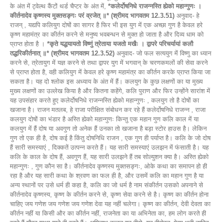
के अंत में ट्वेल्थ कैंटों थर्ड चैप्टर के अंत में,
*कलेर्दोषनिधे राजन्नस्ति ह्येको महान्गुणः ।
कीर्तनादेव कृष्णस्य मुक्तसङ्गः परं व्रजेत् ॥* (श्रीमद भागवतम 12.3.51)
अनुवाद- हे
राजन् , यद्यपि कलियुग दोषों का सागर है फिर भी इस युग में एक अच्छा गुण है केवल हरे
कृष्ण महामंत्र का कीर्तन करने से मनुष्य भवबन्धन से मुक्त हो जाता है और दिव्य धाम को
प्राप्त होता है ।
*कृते यद्धयायतो विष्णुं त्रेताया यजतो मखैः । द्वापरे परिचर्यायां कलौ
तद्धरिकीर्तनात् ॥* (श्रीमद भागवतम 12.3.52)
अनुवाद- जो फल सत्ययुग में विष्णु का ध्यान
करने से, त्रेतायुग में यज्ञ करने से तथा द्वापर युग में भगवान् के चरणकमलों की सेवा करने
से प्राप्त होता है, वही कलियुग में केवल हरे कृष्ण महामंत्र का कीर्तन करके प्राप्त किया जा
सकता है। यह दो श्लोक इस अध्याय के अंत में हैं। कलयुग के कुछ लक्षणों का या मुख्य
मुख्य लक्षणों का उल्लेख किया है और कितना कहेंगे, कलि पुराण और फिर उन्होंने सारांश में
यह उपसंहार करते हुए कलेर्दोषनिधे राजन्नस्ति ह्येको महान्गुणः , कलयुग तो है दोषों का
खजाना है। राजन मतलब, हे राजा परीक्षित संबोधन कर रहे हैं कलेर्दोषनिधे राजन्न , राजा
कलयुग दोषों का भंडार है अस्ति ह्येको महान्गुणः किन्तु एक महान गुण कलि काल में या
कलयुग में हैं दोष या अवगुण तो अनेक हैं उनका तो खजाना है बड़ा स्टोर हाउस है। लेकिन
गुण तो एक ही है, दोष कई है किंतु दोषनिधि राजन , एक गुण ही पर्याप्त है। कलि के जो दोष
हैं सारी समस्याएं , दिक्कतें उत्पन्न करते हैं। यह सारी समस्याएं उलझन में फंसाती है। यह
कलि के काल के दोष हैं, अवगुण हैं, यह सारी उलझने हैं तब सोल्युशन क्या है। अस्ति ह्येको
महान्गुणः , गुण कौन सा है। कीर्तनादेव कृष्णस्य मुक्तसङ्गः, ओके कथा का समापन हो ही
रहा है और यह सारी कथा के श्रवण का फल ही है, और उसमें कलि का महान गुण है या
अन्य स्थानों पर उसे धर्म ही कहा है, कलि का जो धर्म है नाम संकीर्तन उसको अपनाने से
कीर्तनादेव कृष्णस्य, कृष्ण के कीर्तन करने से, कृष्ण सेवा करने से है। कृष्ण का कीर्तन होना
चाहिए जय गणेश जय गणेश जय गणेश देवा यह नहीं चलेगा। कृष्ण का कीर्तन, देवी देवता का
कीर्तन नहीं या किसी और का कीर्तन नहीं, राजनेता का या अभिनेता का, हम लोग करते ही