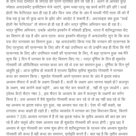
के दिन राधा दामोदर के विग्रह की प्राण प्रतिष्ठा होने जा रही है। अलग से आपको कुछ
स्पेशल अनाउंसमेंट इनविटेशन भेजे जाएंगे, कृष्ण भक्त प्रभु यह कार्य करेंगे हरि हरि ! वर्ल्ड
होली नेम फेस्टिवल चल ही रहा है और फिर जपा टॉक के अंत में माधवी गौरी माता जी को मैं
देख रहा हूं वह भी कुछ आज के इवेंट और अपडेट दे सकती हैं। अदरवाइस क्या हुआ "वर्ल्ड
होली नेम फेस्टिवल" तो संपन्न हो ही रहा है और भाद्र पूर्णिमा अभियान चल ही रहा है।
भाद्र पूर्णिमा अभियान, उसके अंतर्गत इस्कॉन में स्पेशली इंडिया, भारत में श्रीमद्भागवत सेट
का वितरण हो रहा है और आज प्रातः काल इस्कॉन शोलापुर में अनाउंसमेंट सुन के कि कल
दस सेट भागवतम का वितरण हुआ। यह अनाउंसमेंट किया गया कि भगवान की प्रसन्नता के
लिए प्रभुपाद की प्रसन्नता के लिए और मैं वहां उपस्थित था तो उन्होंने कह ही दिया कि मेरी
प्रसन्नता के लिए और उपस्थित भक्तों की प्रसन्नता के लिए, मै बड़ा प्रसन्न हुआ जब मैंने
सुना कि 1 दिन में भागवत के दस सेट वितरण किए गए। भाद्र पूर्णिमा के दिन ही शुकदेव
गोस्वामी जो ऑफिशियल भागवत कथा कर रहे थे उस का समापन हुआ। पूर्णिमा के दिन पूर्ण
आहुति हुई। आज तृतीया हो सकती है प्रथमा द्वितीया तृतीया शुकदेव गोस्वामी ने भागवत
कथा का समापन किया। शुकदेव गोस्वामी अपने प्रवचन कथा के अंत में द्वादश स्कंध
अध्याय तीसरा में कली के लक्षण लिखते हैं। कली के लक्षण आप जानना चाहते हो? कलयुग
के लक्षण, क्या करोगे कहां पढ़ोगे , आप यह नोट कर सकते हो , नहीं तो भूल जाओगे। आप
ट्वेल्थ केंटो चैप्टर नंबर 3 , इस चैप्टर के अध्याय के अंत में कलयुग के लक्षणों का वर्णन
किया है। उस अध्याय में वैसे शुकदेव गोस्वामी कथा कर रहे थे तो वह नहीं कह रहे थे कि
यह अध्याय या द्वादश स्कंध पूरा हुआ, यह अध्याय चल रहा है। ऐसा भी नहीं कहते, वह
लगातार कथा कहते ही रहते हैं। श्रील व्यासदेव ने भागवत का ऐसा विभाजन किया, कितने
अध्याय ? 335 अध्याय भागवत में हैं तो यह द्वादश स्कंध के तृतीय अध्याय की बात हम कर
रहे हैं और चतुर्थ और पंचम अध्याय तक ही शुकदेव गोस्वामी की कथा होगी। कुछ छठ वें
अध्याय से सूत गोस्वामी का भाष्य शुरू होगा तो श्रीमद्भागवत के प्रथम पांच अध्याय शुकदेव
गोस्वामी की कथा है वही कथा का समापन, पूर्णाहुति करते हैं। बात यह है कि तृतीय अध्याय