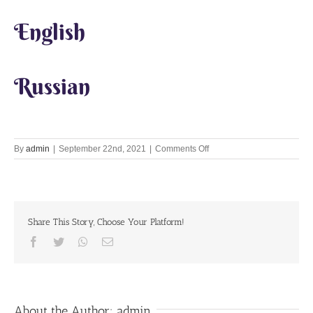
English
Russian
on
By
admin
|
September 22nd, 2021
|
Comments Off
Lets
Chant
Together
22nd
Sept
Share This Story, Choose Your Platform!
2021
Facebook
Twitter
Whatsapp
Email
About the Author:
admin