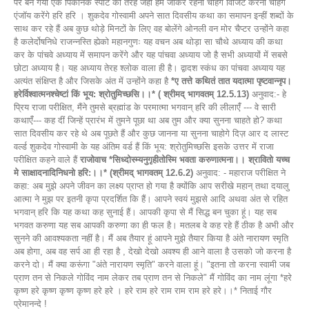
पर बन गया एक पिकनिक स्पॉट की तरह जहां हम जाकर रहना चाहेंगे विजिट करना चाहेंगे
एंजॉय करेंगे हरि हरि । शुकदेव गोस्वामी अपने सात दिवसीय कथा का समापन इन्हीं शब्दों के
साथ कर रहे हैं अब कुछ थोड़े मिनटों के लिए वह बोलेंगे ओनली वन मोर चैप्टर उन्होंने कहा
है कलेर्दोषनिधे राजन्नस्ति ह्येको महानगुणः यह वचन अब थोड़ा सा चौथे अध्याय की कथा
कर के पांचवे अध्याय में समापन करेंगे और यह पांचवा अध्याय जो है सभी अध्यायों में सबसे
छोटा अध्याय है। यह अध्याय तेरह श्लोक वाला ही है। द्वादश स्कंध का पांचवा अध्याय यह
अत्यंत संक्षिप्त है और जिसके अंत में उन्होंने कहा है
*ए तत्ते कथितं तात यदात्मा पृष्टवान्नृप।
हरेर्विश्वात्मनश्चेष्टां किं भूय: श्रोतुमिच्छसि।।* ( श्रीमद् भागवतम् 12.5.13)
अनुवाद:- हे
प्रिय राजा परीक्षित, मैंने तुमसे ब्रह्मांड के परमात्मा भगवान् हरि की लीलाएंँ --- वे सारी
कथाएंँ--- कह दीं जिन्हें प्रारंभ में तुमने पूछा था अब तुम और क्या सुनना चाहते हो? कथा
सात दिवसीय कर रहे थे अब पूछते हैं और कुछ जानना या सुनना चाहोगे दिज़ आर द लास्ट
वर्ल्ड शुकदेव गोस्वामी के यह अंतिम वर्ड हैं किं भूय: श्रोतुमिच्छसि इसके उत्तर में राजा
परीक्षित कहने वाले हैं
राजोवाच *सिध्दोस्म्यनुगृहीतोस्मि भवता करुणात्मना।। श्रावितो यच्च
मे साक्षादनादिनिधनो हरि:।।* (श्रीमद् भागवतम् 12.6.2)
अनुवाद: - महाराज परीक्षित ने
कहा: अब मुझे अपने जीवन का लक्ष्य प्राप्त हो गया है क्योंकि आप सरीखे महान् तथा दयालु
आत्मा ने मुझ पर इतनी कृपा प्रदर्शित कि हैं। आपने स्वयं मुझसे आदि अथवा अंत से रहित
भगवान् हरि कि यह कथा कह सुनाई हैं। आपकी कृपा से मैं सिद्ध बन चुका हूं। यह सब
भगवत करुणा यह सब आपकी करुणा का ही फल है। मतलब वे कह रहे हैं ठीक है अभी और
सुनने की आवश्यकता नहीं है। मैं अब तैयार हूं आपने मुझे तैयार किया है अंते नारायण स्मृति
अब होगा, अब वह सर्प आ ही रहा है , देखो देखो अवश्य ही आने वाला है उसको जो करना है
करने दो। मैं क्या करूंगा "अंते नारायण स्मृति" करने वाला हूं। "इतना तो करना स्वामी जब
प्राण तन से निकले गोविंद नाम लेकर तब प्राण तन से निकले" मैं गोविंद का नाम लूंगा *हरे
कृष्ण हरे कृष्ण कृष्ण कृष्ण हरे हरे । हरे राम हरे राम राम राम हरे हरे।।* निताई गौर
प्रेमानन्दे !