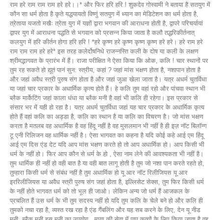
राम हरे राम राम राम हरे हरे।।* और फिर हरि हरि ! शुकदेव गोस्वामी ने बताया है सतयुग में
कौन सा धर्म होता है कृते यद्धयायतो विष्णुं सतयुग में ध्यान का मेडिटेशन का धर्म होता है,
त्रेताया यजतो मखैः त्रेता युग में यज्ञों द्वारा भगवान की आराधना होती है, द्वापरे परिचर्यायां
द्वापर युग में आराधना पद्धति से भगवान को प्रसन्न किया जाता है कलौ तद्धरिकीर्तनात्
कलयुग में हरि कीर्तन होगा हरि हरि ! *हरे कृष्ण हरे कृष्ण कृष्ण कृष्ण हरे हरे। हरे राम हरे
राम राम राम हरे हरे* इस तरह कलेर्दोषनिधे राजन्नस्ति कली के दोष या कली के लक्षण
श्रीमद्भागवत के प्रारंभ में हैं। राजा परीक्षित ने ऐसा किया कि ओक, कलि ! चार स्थानों पर
तुम रह सकते हो द्यूतं पानं सुन: स्त्रीय, कहां ? जहां मांस भक्षण होता है, नशापान होता है
और जहां अवैध स्त्री पुरुष संग होता है और जहां जुआ खेला जाता है। यत्र अधर्म चुतर्विधा
या जहां चार प्रकार के अधार्मिक कृत्य होते हैं। हे कलि तुम वहां रहो और पांचवा स्थान भी
ब्लैक मार्केटिंग जहां काला धंधा या ब्लैक मनी है वहां भी कलि ही रहेगा। इस प्रकार से
संसार भर में यही हो रहा है। यत्र अधर्म चुतर्विधा जहां यह चार प्रकार के अधार्मिक कृत्य
होते हैं वहां कलि का अड्डा है, कलि का स्थान है या कलि का विचरण है। जो मांस भक्षण
करता है मतलब वह अधार्मिक है वह हिंदू नहीं है वह मुसलमान भी नहीं है ही इज़ नॉट बिलॉन्ग
टू एनी रिलिजन वह धार्मिक नहीं है। ऐसा भागवत का कहना है यदि कोई कहे आई एम हिंदू
आई एम दिस एंड देट यदि आप मांस भक्षण करते हो तो आप अधार्मिक हो। आप किसी भी
धर्म के नहीं हो। फिर आप कौन से धर्म के हो , ऐसा नाम लेने की आवश्यकता भी नहीं है।
तुम धार्मिक ही नहीं हो वही बात है या वही बात लागू होती है तुम जो नशा पान करते रहते हो,
तुम्हारा किसी धर्म से संबंध नहीं है तुम अधार्मिक हो यू आर नॉट रिलीजियस यू आर
इररिलीजियस या अवैध स्त्री पुरुष संग जहां होता है, इल्लिसेट सेक्स, तुम फिर किसी धर्म
के नहीं होते भागवत धर्म को तो भूल ही जाओ। लेकिन अन्य जो धर्म हैं आजकल के
प्रचलित हैं उस धर्म के भी तुम सदस्य नहीं हो यदि तुम कलि के चेले बने हो और कलि ही
तुमको नचा रहा है, व्यस्त रख रहा है एंड गैंबलिंग और यह सब करने के लिए, देन यू नीड
मनी, ब्लैक मनी इस मनी का उपयोग , माया की सेवा में पाप कृत्यों के लिए किया जाता है वह