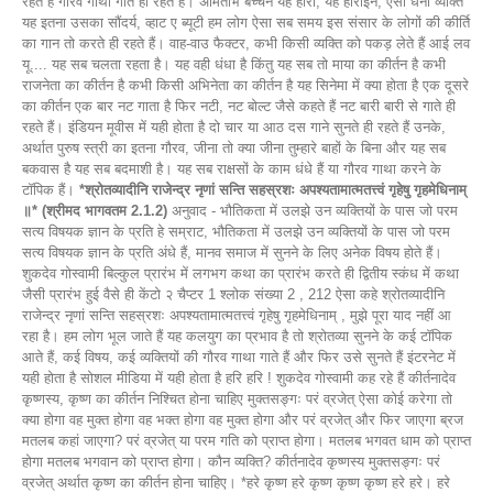
रहते हैं गौरव गाथा गाते ही रहते हैं। अमिताभ बच्चन यह हीरो, यह हीरोइन, ऐसा धनी व्यक्ति
यह इतना उसका सौंदर्य, व्हाट ए ब्यूटी हम लोग ऐसा सब समय इस संसार के लोगों की कीर्ति
का गान तो करते ही रहते हैं। वाह-वाउ फैक्टर, कभी किसी व्यक्ति को पकड़ लेते हैं आई लव
यू.... यह सब चलता रहता है। यह वही धंधा है किंतु यह सब तो माया का कीर्तन है कभी
राजनेता का कीर्तन है कभी किसी अभिनेता का कीर्तन है यह सिनेमा में क्या होता है एक दूसरे
का कीर्तन एक बार नट गाता है फिर नटी, नट बोल्ट जैसे कहते हैं नट बारी बारी से गाते ही
रहते हैं। इंडियन मूवीस में यही होता है दो चार या आठ दस गाने सुनते ही रहते हैं उनके,
अर्थात पुरुष स्त्री का इतना गौरव, जीना तो क्या जीना तुम्हारे बाहों के बिना और यह सब
बकवास है यह सब बदमाशी है। यह सब राक्षसों के काम धंधे हैं या गौरव गाथा करने के
टॉपिक हैं।
*श्रोतव्यादीनि राजेन्द्र नृणां सन्ति सहस्रशः अपश्यतामात्मतत्त्वं गृहेषु गृहमेधिनाम्
॥* (श्रीमद भागवतम 2.1.2)
अनुवाद - भौतिकता में उलझे उन व्यक्तियों के पास जो परम
सत्य विषयक ज्ञान के प्रति हे सम्राट, भौतिकता में उलझे उन व्यक्तियों के पास जो परम
सत्य विषयक ज्ञान के प्रति अंधे हैं, मानव समाज में सुनने के लिए अनेक विषय होते हैं।
शुकदेव गोस्वामी बिल्कुल प्रारंभ में लगभग कथा का प्रारंभ करते ही द्वितीय स्कंध में कथा
जैसी प्रारंभ हुई वैसे ही केंटो २ चैप्टर 1 श्लोक संख्या 2 , 212 ऐसा कहे श्रोतव्यादीनि
राजेन्द्र नृणां सन्ति सहस्रशः अपश्यतामात्मतत्त्वं गृहेषु गृहमेधिनाम् , मुझे पूरा याद नहीं आ
रहा है। हम लोग भूल जाते हैं यह कलयुग का प्रभाव है तो श्रोतव्या सुनने के कई टॉपिक
आते हैं, कई विषय, कई व्यक्तियों की गौरव गाथा गाते हैं और फिर उसे सुनते हैं इंटरनेट में
यही होता है सोशल मीडिया में यही होता है हरि हरि ! शुकदेव गोस्वामी कह रहे हैं कीर्तनादेव
कृष्णस्य, कृष्ण का कीर्तन निश्चित होना चाहिए मुक्तसङ्गः परं व्रजेत् ऐसा कोई करेगा तो
क्या होगा वह मुक्त होगा वह भक्त होगा वह मुक्त होगा और परं व्रजेत् और फिर जाएगा ब्रज
मतलब कहां जाएगा? परं व्रजेत् या परम गति को प्राप्त होगा। मतलब भगवत धाम को प्राप्त
होगा मतलब भगवान को प्राप्त होगा। कौन व्यक्ति? कीर्तनादेव कृष्णस्य मुक्तसङ्गः परं
व्रजेत् अर्थात कृष्ण का कीर्तन होना चाहिए। *हरे कृष्ण हरे कृष्ण कृष्ण कृष्ण हरे हरे। हरे