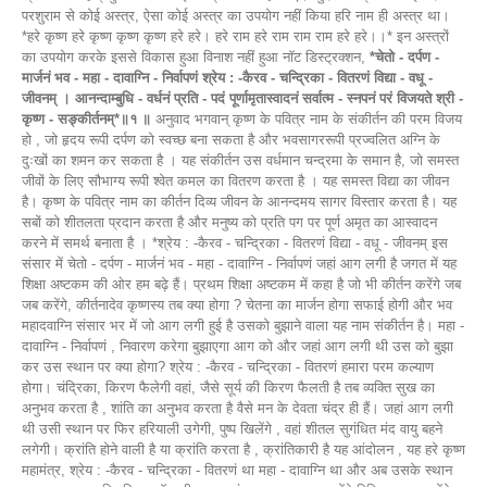
परशुराम से कोई अस्त्र, ऐसा कोई अस्त्र का उपयोग नहीं किया हरि नाम ही अस्त्र था।
*हरे कृष्ण हरे कृष्ण कृष्ण कृष्ण हरे हरे। हरे राम हरे राम राम राम हरे हरे।।* इन अस्त्रों
का उपयोग करके इससे विकास हुआ विनाश नहीं हुआ नॉट डिस्ट्रक्शन,
*चेतो - दर्पण -
मार्जनं भव - महा - दावाग्नि - निर्वापणं श्रेय : -कैरव - चन्द्रिका - वितरणं विद्या - वधू -
जीवनम् । आनन्दाम्बुधि - वर्धनं प्रति - पदं पूर्णामृतास्वादनं सर्वात्म - स्नपनं परं विजयते श्री -
कृष्ण - सङ्कीर्तनम्*॥१ ॥
अनुवाद भगवान् कृष्ण के पवित्र नाम के संकीर्तन की परम विजय
हो , जो हृदय रूपी दर्पण को स्वच्छ बना सकता है और भवसागररूपी प्रज्वलित अग्नि के
दुःखों का शमन कर सकता है । यह संकीर्तन उस वर्धमान चन्द्रमा के समान है, जो समस्त
जीवों के लिए सौभाग्य रूपी श्वेत कमल का वितरण करता है । यह समस्त विद्या का जीवन
है। कृष्ण के पवित्र नाम का कीर्तन दिव्य जीवन के आनन्दमय सागर विस्तार करता है। यह
सबों को शीतलता प्रदान करता है और मनुष्य को प्रति पग पर पूर्ण अमृत का आस्वादन
करने में समर्थ बनाता है । *श्रेय : -कैरव - चन्द्रिका - वितरणं विद्या - वधू - जीवनम् इस
संसार में चेतो - दर्पण - मार्जनं भव - महा - दावाग्नि - निर्वापणं जहां आग लगी है जगत में यह
शिक्षा अष्टकम की ओर हम बढ़े हैं। प्रथम शिक्षा अष्टकम में कहा है जो भी कीर्तन करेंगे जब
जब करेंगे, कीर्तनादेव कृष्णस्य तब क्या होगा ? चेतना का मार्जन होगा सफाई होगी और भव
महादवाग्नि संसार भर में जो आग लगी हुई है उसको बुझाने वाला यह नाम संकीर्तन है। महा -
दावाग्नि - निर्वापणं , निवारण करेगा बुझाएगा आग को और जहां आग लगी थी उस को बुझा
कर उस स्थान पर क्या होगा? श्रेय : -कैरव - चन्द्रिका - वितरणं हमारा परम कल्याण
होगा। चंद्रिका, किरण फैलेगी वहां, जैसे सूर्य की किरण फैलती है तब व्यक्ति सुख का
अनुभव करता है , शांति का अनुभव करता है वैसे मन के देवता चंद्र ही हैं। जहां आग लगी
थी उसी स्थान पर फिर हरियाली उगेगी, पुष्प खिलेंगे , वहां शीतल सुगंधित मंद वायु बहने
लगेगी। क्रांति होने वाली है या क्रांति करता है , क्रांतिकारी है यह आंदोलन , यह हरे कृष्ण
महामंत्र, श्रेय : -कैरव - चन्द्रिका - वितरणं था महा - दावाग्नि था और अब उसके स्थान