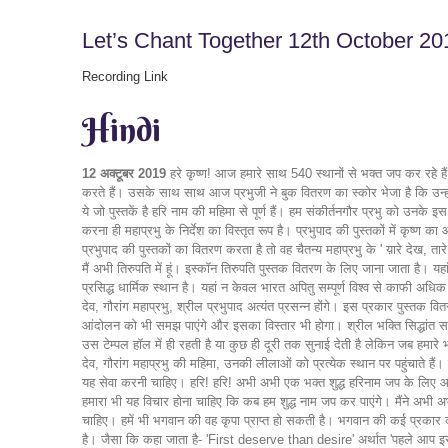
Let’s Chant Together 12th October 20
Recording Link
Hindi
12 अक्टूबर 2019
हरे कृष्ण! आज हमारे साथ 540 स्थानों से भक्त जप कर रहे हैं 
करते हैं। उसके साथ साथ आज प्रभुजी ने बुक वितरण का स्कोर भेजा है कि उन्होंने 
ये जो पुस्तकें है हरि नाम की महिमा से पूर्ण हैं। हम संकीर्तनगौर प्रभु को उनके
करना ही महाप्रभु के निर्देश का विस्तृत रूप है। प्रभुपाद की पुस्तकों में कृष्ण का
प्रभुपाद की पुस्तकों का वितरण करता है तो वह चैतन्य महाप्रभु के ' य़ारे देख, तारे
मैं अभी तिरुपति में हूं। इस्कॉन तिरुपति पुस्तक वितरण के लिए जाना जाता है। 
प्रसिद्ध धार्मिक स्थान है। यहां न केवल भारत अपितु सम्पूर्ण विश्व से काफी अधिक
देव, गौरांग महाप्रभु, श्रील प्रभुपाद अत्यंत प्रसन्न होंगे। इस प्रकार पुस्तक 
आंदोलन को भी समझ पाएंगे और इसका विस्तार भी होगा। श्रील भक्ति सिद्धांत सरस्
उस टेम्पल हॉल में ही रहती है या कुछ ही दूरी तक सुनाई देती है लेकिन जब हमारे भक
देव, गौरांग महाप्रभु की महिमा, उनकी लीलाओं को प्रत्येक स्थान पर पहुंचाते है
यह सेवा करनी चाहिए। हरि! हरि! अभी अभी एक भक्त शुद्ध हरिनाम जप के लिए आशीर्
हमारा भी यह विचार होना चाहिए कि कब हम शुद्ध नाम जप कर पाएंगे। मैंने अभी
चाहिए। हमें भी भगवान की वह कृपा प्राप्त हो सकती है। भगवान की कई प्रकार की ऊ
है। जैसा कि कहा जाता है- 'First deserve than desire' अर्थात 'पहले आप 