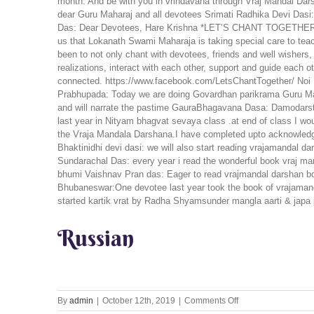
month. And be with you in vrindavana through Vraj Mandal
dear Guru Maharaj and all devotees Srimati Radhika Devi Dasi: ha
Das: Dear Devotees, Hare Krishna *LET’S CHANT TOGETHER* _L
us that Lokanath Swami Maharaja is taking special care to teac
been to not only chant with devotees, friends and well wishers, n
realizations, interact with each other, support and guide each
connected. https://www.facebook.com/LetsChantTogether/ Noi 
Prabhupada: Today we are doing Govardhan parikrama Guru Mahar
and will narrate the pastime GauraBhagavana Dasa: Damodarsta
last year in Nityam bhagvat sevaya class .at end of class I wou
the Vraja Mandala Darshana.I have completed upto acknowledg
Bhaktinidhi devi dasi: we will also start reading vrajamandal d
Sundarachal Das: every year i read the wonderful book vraj mand
bhumi Vaishnav Pran das: Eager to read vrajmandal darshan b
Bhubaneswar:One devotee last year took the book of vrajamanda
started kartik vrat by Radha Shyamsunder mangla aarti & japa
Russian
on
By
admin
|
October 12th, 2019
|
Comments Off
Let’s