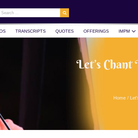
earch
r:
OS
TRANSCRIPTS
QUOTES
OFFERINGS
IMPM
Let’s Chant 
Home
/
Let