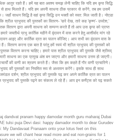
 अधिक आतुर रहते हैं। हमें यह बात अवश्य समझ लेनी चाहिए कि यदि हम कृपा सिद्धि
ी से हाथ मिलाते हैं। यदि हम अपनी साधना ठीक प्रकार से करेंगे, तब हम उसमें
। जहाँ साधन सिद्धि है वहां कृपा सिद्धि उन भक्तों को स्वत: मिल जाती है। नोएडा
 श्रील प्रभुपाद की पुस्तकों का वितरण- 'य़ारे देख, तारे कह 'कृष्ण'- उपदेश,'
तक वितरण द्वारा अपनी साधना को सम्पन्न करते हैं तो आप उस कृपा को प्राप्त
े जयतीर्थ प्रभु कार्तिक महीने में वृंदावन में वास करने हेतु आशीर्वाद मांग रहे
ी वृंदावन आइए और कार्तिक व्रत का पालन कीजिए। आप सभी का वृंदावन वास के
। वितरण करना एक बात है परंतु हमें स्वयं भी श्रील प्रभुपाद की पुस्तकों को
 पुस्तक वितरण करना चाहिए। हमारे पास श्रील प्रभुपाद की पुस्तकें जैसे श्रीमद्
ह हमारी साधना का एक प्रमुख अंश बन जाएगा और हमारी साधना उत्तम हो जाएगी।
आचार्यों की वाणी का श्रवण करते हैं। जैसा कि हम कहते हैं गौर वाणी प्रचारिणे।
 प्रभुपाद की पुस्तकों का नियमित रूप से अध्ययन करेंगे। इसके साथ ही साथ
मंडल दर्शन, श्रील प्रभुपाद की पुस्तकें पढ़ कर अपने कार्तिक व्रत का पालन
 प्रभुपाद की पुस्तकें पढ़ने का संकल्प ले रहे हैं। आप इन कमैंट्स को पढ़ सकते
aharaj dandvat pranam happy damodar month guru maharaj Dubai
UAE tulsi puja Devi dasi: happy damador month to dear Gurudev
i: My Dandavaat Pranaam onto your lotus feet on this
sure we will chant hear read more and eat non-grains for 1