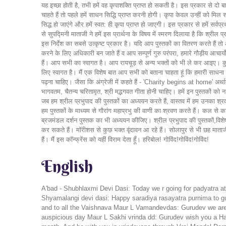
यह इच्छा होती है, तभी हमें वह कृपाशक्ति प्राप्त हो सकती है। इस प्रकार से दो 
चाहते हैं तो पहले हमें साधन सिद्धि प्राप्त करनी होगी। कृपा केवल उन्हीं को 
सिद्ध हो जाएंगे और हमें स्वत: ही कृपा प्राप्त हो जाएगी। इस प्रकार से हमें सर
से सुपद्मिनी माताजी ने हमें इस प्रार्थना के विषय में स्मरण दिलाया है कि श्री
इस निर्देश का सबसे उत्कृष्ट प्रकार है। यदि आप पुस्तकों का वितरण करते हैं 
करने के लिए अधिकारी बन जाते हैं व आप सम्पूर्ण गुरु परंपरा, हमारे गौड़ीय आचार्यो, 
हैं। आप सभी का स्वागत है। आप रायचूड़ से अन्य भक्तों को भी ले कर आइए। कु
लिए स्वागत है। मैं एक विशेष बात आप सभी को बताना चाहता हूं कि हमारी साधना क
पढ़ना चाहिए। जैसा कि अंग्रेजी में कहते हैं - 'Charity begins at home' अर्थात 
भागवतम, चैतन्य चरितामृत, श्री मद्भगवत गीता होनी चाहिए। हमें इन पुस्तको
जब हम श्रील प्रभुपाद की पुस्तकों का अध्ययन करते हैं, वास्तव में हम उनका श्रवण
हम पुस्तकों के माध्यम से गौरांग महाप्रभु की वाणी का श्रवण करते हैं। कल से क
ब्रजमंडल दर्शन पुस्तक का भी अध्ययन कीजिए। श्रील प्रभुपाद की पुस्तकों,विश
कर सकते हैं। मॉरीशस से कुछ भक्त वृंदावन आ रहे हैं। सोलापुर से भी छह माताजी
हैं। मैं इस कॉन्फ्रेंस को यहीं विराम देता हूँ। हरिबोल! गोविंद!गोविंद!गोविंद!
English
A'bad - Shubhlaxmi Devi Dasi: Today we r going for padyatra a
Shyamalangi devi dasi: Happy saradiya rasayatra purnima to g
and to all the Vaishnava Maur L Vamandevdas: Gurudev we are 
auspicious day Maur L Sakhi vrinda dd: Gurudev wish you a Hap