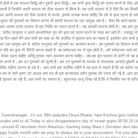
बातें होती है एक साधना सिद्धि और दूसरी कृपा सिद्धि। हम सभी कृपा सिद्धि को प्राप्त करने के लिए
मिल सकती है जिन्होंने अपनी साधना को ठीक प्रकार से किया है।यह उसी प्रकार से है जैसे कि हम किस
्वप्रथम अपनी साधना को ठीक प्रकार से करके, इसके लायक बनना चाहिए कि हमें वो कृपा प्राप्त हो सके
ल प्रभुपाद की पुस्तकों का वितरण करना भी हमारी साधना का एक प्रमुख अंश है। जैसा कि हमने बताया कि
तो आप अत्यंत उत्तम प्रकार से इस निर्देश का पालन करते हैं। यह आपकी साधना होती है। जब आप पुस्
श्रील प्रभुपाद व अपने आध्यात्मिक गुरु की कृपा को प्राप्त करने के पात्र बन जाते हैं। रायचूड़ से हमार
छ दिन पहले मैंने आप सभी को कहा था कि कार्तिक में वृंदावन वास का महत्व है, इसलिए आप सभ
ा एक प्रमुख अंग है- श्रील प्रभुपाद की पुस्तकों का अध्ययन करना। हम पुस्तकों का वितरण करते हैं
यदि हम कुछ भी चैरिटी करना चाहते हैं, वह सर्वप्रथम घर से शुरू होती है। हमें सर्वप्रथम स्वयं को
ं को न केवल पढ़ना चाहिए अपितु इनका गहन अध्ययन करना चाहिए। जब हम इस प्रकार से करेंगे तो य
 करते हैं। हम उन पुस्तकों को सुनते हैं। हम उन पुस्तकों के माध्यम से संस्थापक आचार्य,पूर्ववर्ती 
ार्तिक महीना प्रारंभ हो रहा है। आप सभी इस कार्तिक महीने में यह व्रत ले सकते हैं कि हम श्रील
ेष रूप से 'श्री कृष्ण' को आधार बना कर ही इस ब्रजमंडल दर्शन पुस्तक की रचना की गई है।आप ब्रज
 वृंदावन आ रही हैं।आप सभी का स्वागत है। सुंदराचल प्रभु लिख रहे हैं कि वे नियमित रूप से श्रील
t Surendranagar...it's our 39th padyatra Divya Bhatia: hare Krishna guru m
urudev and to all.Today is also disappearance day of murari gupta 00:56:14 
around 42 devotees from Mauritius chanting today Maur L-Srivalavi devi das
py Kartik month with we pray to always be in your association. For your plea