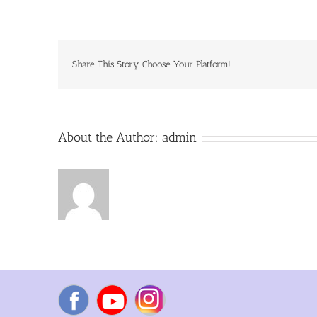
Chant
Together
12th
October
2019
Share This Story, Choose Your Platform!
About the Author:
admin
Facebook
YouTube
Instagram