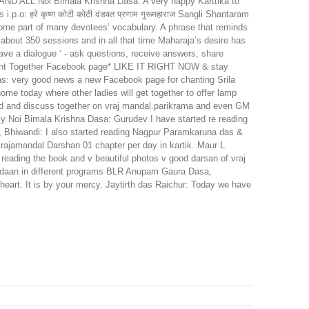
 ALL Noi Bimala Krishna Dasa: A very happy Karttika to
.o: हरे कृष्ण कोटी कोटी दंडवत प्रणाम गुरूमहाराज Sangli Shantaram
e part of many devotees’ vocabulary. A phrase that reminds
about 350 sessions and in all that time Maharaja’s desire has
‘ have a dialogue ‘ - ask questions, receive answers, share
’s Chant Together Facebook page* LIKE IT RIGHT NOW & stay
s: very good news a new Facebook page for chanting Srila
e today where other ladies will get together to offer lamp
ad and discuss together on vraj mandal.parikrama and even GM
ily Noi Bimala Krishna Dasa: Gurudev I have started re reading
 Bhiwandi: I also started reading Nagpur Paramkaruna das &
 Brajamandal Darshan 01 chapter per day in kartik. Maur L
 reading the book and v beautiful photos v good darsan of vraj
pdaan in different programs BLR Anupam Gaura Dasa,
art. It is by your mercy. Jaytirth das Raichur: Today we have