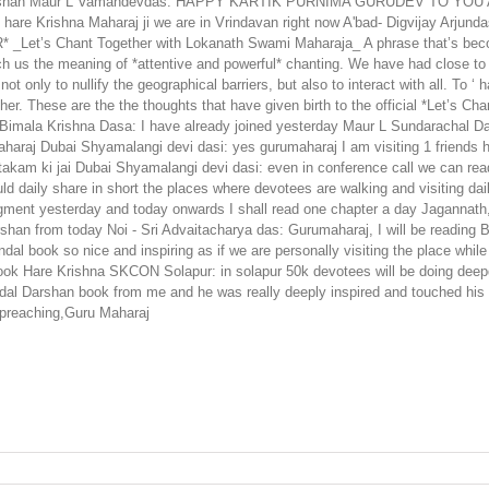
 Darshan Maur L Vamandevdas: HAPPY KARTIK PURNIMA GURUDEV TO YOU AND
re Krishna Maharaj ji we are in Vrindavan right now A'bad- Digvijay Arjundas i.p
et’s Chant Together with Lokanath Swami Maharaja_ A phrase that’s becom
h us the meaning of *attentive and powerful* chanting. We have had close to 
ot only to nullify the geographical barriers, but also to interact with all. To 
 other. These are the the thoughts that have given birth to the official *Let
Bimala Krishna Dasa: I have already joined yesterday Maur L Sundarachal Da
aj Dubai Shyamalangi devi dasi: yes gurumaharaj I am visiting 1 friends hom
kam ki jai Dubai Shyamalangi devi dasi: even in conference call we can re
ld daily share in short the places where devotees are walking and visiting da
ment yesterday and today onwards I shall read one chapter a day Jagannath,
arshan from today Noi - Sri Advaitacharya das: Gurumaharaj, I will be reading
al book so nice and inspiring as if we are personally visiting the place while
ook Hare Krishna SKCON Solapur: in solapur 50k devotees will be doing dee
l Darshan book from me and he was really deeply inspired and touched his he
 preaching,Guru Maharaj