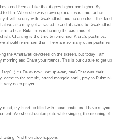
ava and Prema. Like that it goes higher and higher. By
hed to Him. When she was grown up and it was time for her
ry it will be only with Dwarkadhish and no one else. This kind
that we also may get attracted to and attached to Dwarkadhish.
iasm to hear. Rukmini was hearing the pastimes of
dhish. Chanting is the time to remember Krsna's pastimes,
g we should remember this. There are so many other pastimes
eeing the Amaravati devotees on the screen, but today I am
morning and Chant your rounds. This is our culture to get up
Jago”. ( It's Dawn now , get up every one) That was their
ly, come to the temple, attend mangala aarti , pray to Rukmini-
is very deep prayer.
 mind, my heart be filled with those pastimes. I have stayed
content. We should contemplate while singing, the meaning of
chanting. And then also happens -