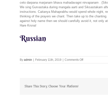
ceto darpana marjanam bhava mahadavagni nirvapanam . (Sik
We sing Gurvastaka during mangala aarti and Siksastakam afte
instructions. Caitanya Mahaprabhu would spend whole night, re
thinking of the prayers we chant. Then take up to the chanting
against holy name then we should carefully avoid it, not only at
Hare Krsna!
Russian
on
By
admin
|
February 11th, 2019
|
Comments Off
Lets
Chant
Together
11th
Feb
Share This Story, Choose Your Platform!