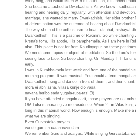
everything, and would listen with full attention, full concentrat
She became attached to Dwarkadhish. As we know - sadhusanga, 
hearing and hearing daily, regularly, with attention and devot
marriage, she wanted to marry Dwarkadhish. Her elder brother Ru
of determination was the outcome of hearing about Dwarkadhish
The way she had the enthusiasm to hear - utsahat, nishayat dha
Dwarkadhish. This is a pastime of Rukmini. So while chanting
Krsna's form, His abode, His paraphernalia. As I am here in 
also. This place is not far from Kaudinyapur, so these pastime
We need some topics or object of meditation. So the Lord's for
seeing face to face. So keep chanting. On Monday HH Hanumat 
early.
I was in Kumbha-mela last week and from one of the pandal very
morning program. It was musical. You should attend mangal-arati
Dwarkadhish, sing and dance in front of them , and then chant. 
mora ei abhilasha, vilasa kunje dio vasa
nayana heribo sada yugala-rupa-rasi (3)
If you have attended mangala aarti, those prayers are not only
Oh! Tulsi maharani give me residence. Where? - in Vilas-kunj, 
long in this material world. Now enough is enough. Make me a 
what we are singing.
Even Gurvastaka prayers
vande guro sri caranaravindam.
We remember Guru and acaryas. While singing Gurvastaka we sho