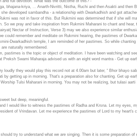
ion and full devotion. What was the outcome of this? -
bhajana-kriya, … Anarth-Nivritti, Nistha, Ruchi and then Asakti and then Bh
ion, she developed sambandha - a relationship with Dwarkadhish and got attac
kmi was not in favor of this. But Rukmini was determined that if she will mar
. So we pray and take inspiration from Rukmini Maharani to chant and hear, 
iryat( Nectar of Instruction, Verse 3) may we also experience similar enthus
 we could remember and meditate on Rukmini hearing, the pastimes of Dwarka
Rukmini-Dwarkadhish temple, I am reminded of her pastimes. So while chantin
s are naturally remembered.
m, pastimes is the topic or object of meditation. I have been watching and s
Preksh Swami Maharaja advised us with an eight word mantra - Get up early 
 loudly they would play this record not at 4.00am but later, “ Bhor bhayo sab 
 by getting up in morning. That's a preparation also for chanting. Get up ear
Worship Tulsi Maharani in morning. You may not be realizing, but tulasi aarti 
 sweet but deep, meaningful.
and I would like to witness the pastimes of Radha and Krsna. Let my eyes, my
resident of Vrindavan. Let me experience the pastimes of Lord to my heart's 
uld try to understand what we are singing. Then it is some preparation of 