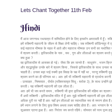
Lets Chant Together 11th Feb
Hindi
मैं आज जगन्नाथ रथयात्रा में सम्मिलित होने के लिए इस्कॉन अमरावती में हूँ। रुक
हमें रुक्मिणी महारानी के जीवन से शिक्षा लेनी चाहिए। जब रुक्मिणी कौडिन्यपुर 
कई महाराज भीष्मक के महल में आते और महाराज भीष्मक उन सभी का यथोचित स्वाग
में श्रवण करती। द्वारिकाधीश के नाम , रूप , गुण और लीलाओं का श्रवण करते 
क्या हुआ ?
वह द्वारिकाधीश से आसक्त हो गई। जैसा कि हम जानते हैं - साधुसंग , भजन क्रिया
और श्रद्धापूर्वक उनके बारे में श्रवण किया , जिससे द्वारिकाधीश के साथ उनका सम्
चाहती हैं। उनका बड़ा भाई रुक्मी इस विवाह के पक्ष में नहीं था , परन्तु रुक्मिणी 
श्रवण करने का ही परिणाम था। अतः हमें भी रुक्मिणी महारानी से प्रार्थना 
- उत्साहत , निश्चयात , धैर्यात (भक्तिरसामृत सिंधु - श्लोक 3) ,के साथ उन्होंन
करती। यह रुक्मिणी महारानी की एक लीला हैं।
अतः हमें भी जप करते समय , रुक्मिणी जी द्वारा द्वारिकाधीश की महिमा का श्र
मैं अभी रुक्मिणी - द्वारिकाधीश मंदिर में हूँ अतः मुझे रुक्मिणी महारानी की
अधिक दुरी पर नहीं हैं अतः यहाँ इन लीलाओं का स्वाभाविक रूप से स्मरण होता हैं
हमें ध्यान लगाने के लिए कुछ विषय अथवा लक्ष्य चाहिए होता हैं। अतः भगवान के 
सुअवसर प्राप्त हुआ हैं। अतः निरंतर जप करते रहिये। सोमवार को परम पूज्य हनुमत 