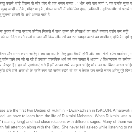
 नहीं परन्तु उससे थोड़े विलम्ब से जोर जोर से एक भजन बजता , " भोर भयो सब जागो ". यह उनके स
ुबह जल्दी उठिये , मंदिर आइये , मंगल आरती में सम्मिलित होइए ,रुक्मिणी - द्वारिकाधीश से प्रार
तुलसी आरती के अर्थ अत्यंत गहरे हैं -
ुञ्ज में वास प्रदान कीजिए जिससे मैं राधा कृष्ण की लीलाओं का साक्षी बनकर दर्शन कर सकूँ। मुझ
दय को आनंदित करने वाली भगवान की दिव्य लीलाओं का रसास्वादन करने का आशीर्वाद दीजिये। हमें 
ें चिंतन और मनन करना चाहिए। तब यह जप के लिए कुछ तैयारी होगी और तब - चेतो दर्पण मार्जनम , भव 
्तु कौन जाने हम जो गा रहे हैं उसका वास्तविक अर्थ हमें कब समझ में आएगा ? शिक्षाष्टकम के श्लोक सभी
विस्तृत हैं। हम जो प्रार्थनाएं गाते हैं हमें उनका अर्थ समझना चाहिए और उन पर चिंतन करना चाह
रति होने वाले अपराधों के प्रति स्वयं को सचेत रखेंगे तो हम न केवल जप करते समय अपितु पुरे दिन इ
 are the first two Deities of Rukmini - Dwarkadhish in ISKCON. Amaravati is
d, we have to learn from the life of Rukmini Maharani. When Rukmini was a ba
 ( saintly king) and had close relations with different sages. Many of them w
h full attention along with the King. She never fell asleep while listening to