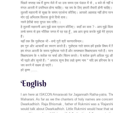
पिछले सप्ताह जब मैं कुम्भ मेले में था उस समय एक पंडाल में से , ४ बजे तो
मंगल आरती में उपस्थित होना चाहिए। यह जप के लिए हमारी तैयारी होनी चाहिए। स
तुलसी महारानी से सुबह के समय प्रार्थना कीजिए। आपको अहसाह नहीं होगा परन्तु 
मोर एई अभिलाष विलास कुंजे दियो वास।
नयने हेरीबो सदा युगल रूप राशि।।
हे तुलसी महारानी आप मुझे वास प्रदान कीजिए। कहाँ का वास ? - आप मुझे विलास क
लम्बे समय से इस भौतिक जगत में रह रहा हूँ , अब आप कृपा करके मुझे मेरे ह्र
हैं।
यहाँ तक कि गुर्वाष्टक भी - वन्दे गुरौ श्री चरणारविन्दम।
हम गुरु और आचार्यों का स्मरण करते हैं। गुर्वाष्टक गाते समय हमें इसके विषय म
हम मंगल आरती के समय गुर्वाष्टक गाते हैं और तत्पश्चात शिक्षाष्टकम गाते हैं। परन
शिक्षाष्टकम के १ श्लोक पर चर्चा और चिंतन करते। ये श्लोक इतने अधिक गूढ़ और 
भी पढ़ते और सुनते हैं। " अपराध शून्य हैया लहो कृष्ण नाम " यदि हम हरिनाम के प्
जप करने में सक्षम हो पाएंगे।
हरे कृष्ण ......
English
I am here at ISKCON Amaravati for Jagannath Ratha-yatra. These
Maharani. As far as we the chanters of holy names are concerne
Dwarkadhish. Raja Bhismak , father of Rukmini was a ‘Rajarshi’
would talk about Dwarkadhish. Little Rukmini would hear that wit