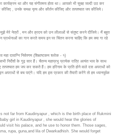
ुबह का कार्यक्रम था और यह संगीतमय होता था। आपको भी सुबह जल्दी उठ कर
्थना कीजिए , उनके समक्ष नृत्य और कीर्तन कीजिए और तत्पश्चात जप कीजिये।
े मेरे नेत्रों , मन और ह्रदय को उन लीलाओं से संतुष्ट करने दीजिये। मैं बहुत
इन प्रार्थनाओं का गान करते समय इन पर चिंतन करना चाहिए कि हम क्या गा रहे
महा दावाग्नि निर्वपणम (शिक्षाष्टकम श्लोक - १)
 निर्देशों के गूढ़ सार हैं। चैतन्य महाप्रभु प्रत्येक रात्रि अत्यंत भाव के साथ
िए तत्पश्चात हम जप कर सकते हैं। हम हरिनाम के प्रति होने वाले दस अपराधों को
न अपराधों से बच पाएंगे। यदि हम इस प्रकार की तैयारी करेंगे तो हम ध्यानपूर्वक
 not far from Kaudinyapur , which is the birth place of Rukmini
by girl in Kaudinyapur , she would hear the glories of
ould visit his palace, and he use to honor them. Those sages,
 nama, rupa, guna,and lila of Dwarkadhish. She would forget