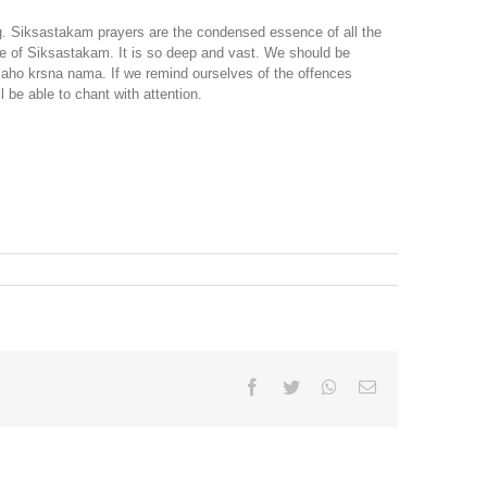
g. Siksastakam prayers are the condensed essence of all the
e of Siksastakam. It is so deep and vast. We should be
 laho krsna nama. If we remind ourselves of the offences
 be able to chant with attention.
Facebook
Twitter
Whatsapp
Email