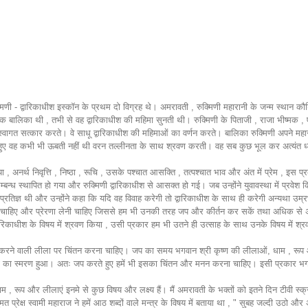
्मिणी - द्वारिकाधीश इस्कॉन के प्रथम दो विग्रह थे। अमरावती , रुक्मिणी महारानी के जन्म स्थान कौड
में एक बालिका थी , तभी से वह द्वारिकाधीश की महिमा सुनती थी। रुक्मिणी के पिताजी , राजा भीष्मक
त सत्कार करते। वे साधू द्वारिकाधीश की महिमाओं का वर्णन करते। बालिका रुक्मिणी अपने महाराज
हुए वह कभी भी ऊबती नहीं थी वरन तल्लीनता के साथ श्रवण करती। वह सब कुछ भूल कर अत्यंत ध्या
 , अनर्थ निवृत्ति , निष्ठा , रूचि , उसके पश्चात आसक्ति , तत्पश्चात भाव और अंत में प्रेम , इस
बन्ध स्थापित हो गया और रुक्मिणी द्वारिकाधीश से आसक्त हो गई। जब उन्होंने युवावस्था में प्रवेश क
दृढ़प्रतिज्ञ थी और उन्होंने कहा कि यदि वह विवाह करेगी तो द्वारिकाधीश के साथ ही करेगी अन्यथा उम्र
करनी चाहिए और प्रेरणा लेनी चाहिए जिससे हम भी उनकी तरह जप और कीर्तन कर सकें तथा अधिक से 
े द्वारिकाधीश के विषय में श्रवण किया , उसी प्रकार हम भी उतने ही उत्साह के साथ उनके विषय में श्र
वण करने वाली लीला पर चिंतन करना चाहिए। जप का समय भगवान श्री कृष्ण की लीलाओं, धाम , रूप औ
 इस लीला का स्मरण हुआ। अतः जप करते हुए हमें भी इसका चिंतन और मनन करना चाहिए। इसी प्रकार भग
।
नाम , रूप और लीलाएं इनमे से कुछ विषय और लक्ष्य हैं। मैं अमरावती के भक्तों को इतने दिन टीवी 
प्रेक्ष स्वामी महाराज ने हमें आठ शब्दों वाले मन्त्र के विषय में बताया था , " सुबह जल्दी उठो औ