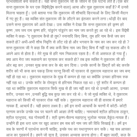
प्रभावशाली बना सकते हैं। यहाँ सन्त तुकाराम जी के जीवन से एक घटना लेते हैं।एक बार
सन्त तुकाराम के घर एक विद्वेषी(द्वेष करने वाला) आया और पूछा तुकाराम कहाँ है? मैं उनसे
मिलना चाहता हूँ। उसे बताया गया कि तुकाराम जी शौचादि क्रियाओं के लिए किसी मैदान
में गए हुए हैं। वह व्यक्ति संत तुकाराम जी के लौटने का इंतजार करने लगा।थोड़ी देर बाद
उसने सन्त तुकाराम को आते देखा। उस व्यक्ति ने देखा कि सन्त तुकाराम हरे कृष्ण हरे
कृष्ण ,जय जय राम कृष्ण हरि, पांडुरंग पांडुरंग का नाम जप करते हुए आ रहे थे। इस विद्वेषी
व्यक्ति ने कहा- “ए तुकाराम कैसे हो तुम? स्नानादि किए बिना, तुम हरि नाम कैसे जप कर
सकते हो? अभी-अभी शौच निवृत्ति से लौट रहे हो और भगवान के नाम का जप कर रहे हो ?
सन्त तुकाराम जी ने कहा कि मैं क्या करूँ बिना नाम जप किए बिना मैं नहीं रह सकता और ये
अपने आप से होता है। मेरे मुख से हरि नाम निकलता रहता है। मैं तो असफल हो गया हूँ।
क्या आप मेरा जप रूकवाने का प्रयास कर सकते हो? तब इस व्यक्ति ने तुकाराम जी की
ओर बढ़ कर ,उनका मुख कस कर के बंद कर दिया। उनके कानों के छिद्रों को बंद करके
शरीर को भी कस कर पकड़ लिया परन्तु किसी भी प्रकार से तुकाराम महाराज का जप बन्द
नहीं हो रहा था। तुकाराम महाराज के मुख में कम्पन हो रहा था क्योंकि उनका हरिनाम रुक
नहीं रहा था। उनके शरीर के रोमकूप से हरिनाम निकल रहा था। पूरे शरीर में कम्पन हो
रहा था क्योंकि तुकाराम महाराज सिर्फ मुख से ही जप नहीं कर रहे थे उनकी आत्मा, उनका
शरीर, उनका मन ,उनकी बुद्धि सब कुछ जप कर रहे थे। ये जो मूर्ख व्यक्ति थे, वे तुकाराम
महाराज को किसी भी प्रकार रोक नहीं सके। तुकाराम महाराज जी ही वास्तव में हमारे
नायक हैं, आचार्य हैं। यही हमारा लक्ष्य है। हमें इन सभी आचार्यो के चरणों में कोटी- कोटी
प्रणाम करके उनके पथ पर चलने की आज्ञा लेनी चाहिए। नामाचार्य श्रील हरिदास ठाकुर,
श्रील प्रभुपाद, षड गोस्वामी हैं। श्री कृष्ण-चैतन्य महाप्रभु भूलोक नायक,वैकुंठ-नायक हैं।
उन्होंने ही इस धरा धाम पर खुद आकर हम सब को नाम जप की विधि सिखाई है। हमें इन
सब के चरणों में प्रार्थना करनी चाहिए, इनके पथ का पथानुगमन कर सकें। यह सब आपका
आज का गृहकार्य है। हमने जो सुना है, उसका अभ्यास करना होगा। मैं बहुत जल्दी, कल के