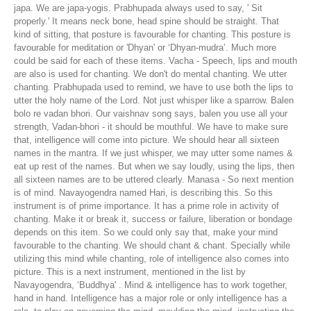
japa. We are japa-yogis. Prabhupada always used to say, ' Sit
properly.' It means neck bone, head spine should be straight. That
kind of sitting, that posture is favourable for chanting. This posture is
favourable for meditation or 'Dhyan' or ‘Dhyan-mudra’. Much more
could be said for each of these items. Vacha - Speech, lips and mouth
are also is used for chanting. We don't do mental chanting. We utter
chanting. Prabhupada used to remind, we have to use both the lips to
utter the holy name of the Lord. Not just whisper like a sparrow. Balen
bolo re vadan bhori. Our vaishnav song says, balen you use all your
strength, Vadan-bhori - it should be mouthful. We have to make sure
that, intelligence will come into picture. We should hear all sixteen
names in the mantra. If we just whisper, we may utter some names &
eat up rest of the names. But when we say loudly, using the lips, then
all sixteen names are to be uttered clearly. Manasa - So next mention
is of mind. Navayogendra named Hari, is describing this. So this
instrument is of prime importance. It has a prime role in activity of
chanting. Make it or break it, success or failure, liberation or bondage
depends on this item. So we could only say that, make your mind
favourable to the chanting. We should chant & chant. Specially while
utilizing this mind while chanting, role of intelligence also comes into
picture. This is a next instrument, mentioned in the list by
Navayogendra, ‘Buddhya' . Mind & intelligence has to work together,
hand in hand. Intelligence has a major role or only intelligence has a