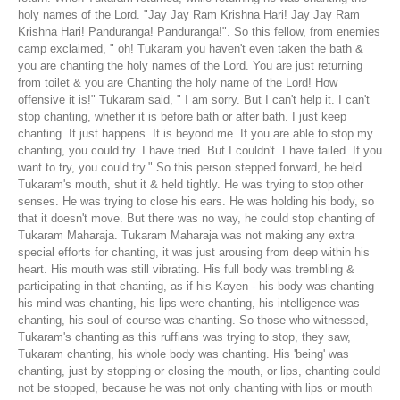
holy names of the Lord. "Jay Jay Ram Krishna Hari! Jay Jay Ram
Krishna Hari! Panduranga! Panduranga!". So this fellow, from enemies
camp exclaimed, " oh! Tukaram you haven't even taken the bath &
you are chanting the holy names of the Lord. You are just returning
from toilet & you are Chanting the holy name of the Lord! How
offensive it is!" Tukaram said, " I am sorry. But I can't help it. I can't
stop chanting, whether it is before bath or after bath. I just keep
chanting. It just happens. It is beyond me. If you are able to stop my
chanting, you could try. I have tried. But I couldn't. I have failed. If you
want to try, you could try." So this person stepped forward, he held
Tukaram's mouth, shut it & held tightly. He was trying to stop other
senses. He was trying to close his ears. He was holding his body, so
that it doesn't move. But there was no way, he could stop chanting of
Tukaram Maharaja. Tukaram Maharaja was not making any extra
special efforts for chanting, it was just arousing from deep within his
heart. His mouth was still vibrating. His full body was trembling &
participating in that chanting, as if his Kayen - his body was chanting
his mind was chanting, his lips were chanting, his intelligence was
chanting, his soul of course was chanting. So those who witnessed,
Tukaram's chanting as this ruffians was trying to stop, they saw,
Tukaram chanting, his whole body was chanting. His 'being' was
chanting, just by stopping or closing the mouth, or lips, chanting could
not be stopped, because he was not only chanting with lips or mouth