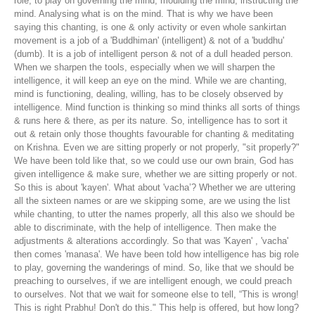
role, to play on governing the mind, moulding the mind, instructing the
mind. Analysing what is on the mind. That is why we have been
saying this chanting, is one & only activity or even whole sankirtan
movement is a job of a 'Buddhiman' (intelligent) & not of a 'buddhu'
(dumb). It is a job of intelligent person & not of a dull headed person.
When we sharpen the tools, especially when we will sharpen the
intelligence, it will keep an eye on the mind. While we are chanting,
mind is functioning, dealing, willing, has to be closely observed by
intelligence. Mind function is thinking so mind thinks all sorts of things
& runs here & there, as per its nature. So, intelligence has to sort it
out & retain only those thoughts favourable for chanting & meditating
on Krishna. Even we are sitting properly or not properly, "sit properly?"
We have been told like that, so we could use our own brain, God has
given intelligence & make sure, whether we are sitting properly or not.
So this is about 'kayen'. What about 'vacha’? Whether we are uttering
all the sixteen names or are we skipping some, are we using the list
while chanting, to utter the names properly, all this also we should be
able to discriminate, with the help of intelligence. Then make the
adjustments & alterations accordingly. So that was 'Kayen' , 'vacha'
then comes 'manasa'. We have been told how intelligence has big role
to play, governing the wanderings of mind. So, like that we should be
preaching to ourselves, if we are intelligent enough, we could preach
to ourselves. Not that we wait for someone else to tell, “This is wrong!
This is right Prabhu! Don't do this." This help is offered, but how long?