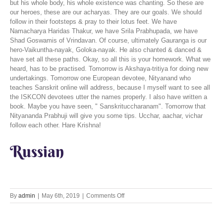
but his whole body, his whole existence was chanting. So these are
our heroes, these are our acharyas. They are our goals. We should
follow in their footsteps & pray to their lotus feet. We have
Namacharya Haridas Thakur, we have Srila Prabhupada, we have
Shad Goswamis of Vrindavan. Of course, ultimately Gauranga is our
hero-Vaikuntha-nayak, Goloka-nayak. He also chanted & danced &
have set all these paths. Okay, so all this is your homework. What we
heard, has to be practised. Tomorrow is Akshaya-tritiya for doing new
undertakings. Tomorrow one European devotee, Nityanand who
teaches Sanskrit online will address, because I myself want to see all
the ISKCON devotees utter the names properly. I also have written a
book. Maybe you have seen, " Sanskrituccharanam". Tomorrow that
Nityananda Prabhuji will give you some tips. Ucchar, aachar, vichar
follow each other. Hare Krishna!
Russian
on
By
admin
|
May 6th, 2019
|
Comments Off
Instruments
Used
in