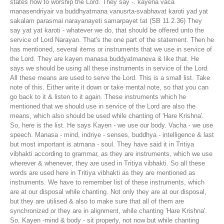
states how to worship the Lord. They say -. kayena vaca
manasendriyair va buddhyatmana vanusrta-svabhavat karoti yad yat
sakalam parasmai narayanayeti samarpayet tat (SB 11.2.36) They
say yat yat karoti - whatever we do, that should be offered unto the
service of Lord Narayan. That's the one part of the statement. Then he
has mentioned, several items or instruments that we use in service of
the Lord. They are kayen manasa buddyatmaneva & like that. He
says we should be using all these instruments in service of the Lord.
All these means are used to serve the Lord. This is a small list. Take
note of this. Either write it down or take mental note, so that you can
go back to it & listen to it again. These instruments which he
mentioned that we should use in service of the Lord are also the
means, which also should be used while chanting of 'Hare Krishna'.
So, here is the list. He says Kayen - we use our body. Vacha - we use
speech. Manasa - mind, indriye - senses, buddhya - intelligence & last
but most important is atmana - soul. They have said it in Tritiya
vibhakti according to grammar, as they are instruments, which we use
wherever & whenever, they are used in Tritiya vibhakti. So all these
words are used here in Tritiya vibhakti as they are mentioned as
instruments. We have to remember list of these instruments, which
are at our disposal while chanting. Not only they are at our disposal,
but they are utilised & also to make sure that all of them are
synchronized or they are in alignment, while chanting 'Hare Krishna'.
So, Kayen -mind & body - sit properly, not now but while chanting