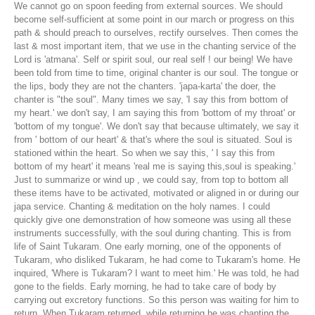
We cannot go on spoon feeding from external sources. We should
become self-sufficient at some point in our march or progress on this
path & should preach to ourselves, rectify ourselves. Then comes the
last & most important item, that we use in the chanting service of the
Lord is 'atmana'. Self or spirit soul, our real self ! our being! We have
been told from time to time, original chanter is our soul. The tongue or
the lips, body they are not the chanters. 'japa-karta' the doer, the
chanter is "the soul". Many times we say, 'I say this from bottom of
my heart.' we don't say, I am saying this from 'bottom of my throat' or
'bottom of my tongue'. We don't say that because ultimately, we say it
from ' bottom of our heart' & that's where the soul is situated. Soul is
stationed within the heart. So when we say this, ' I say this from
bottom of my heart' it means 'real me is saying this,soul is speaking.'
Just to summarize or wind up , we could say, from top to bottom all
these items have to be activated, motivated or aligned in or during our
japa service. Chanting & meditation on the holy names. I could
quickly give one demonstration of how someone was using all these
instruments successfully, with the soul during chanting. This is from
life of Saint Tukaram. One early morning, one of the opponents of
Tukaram, who disliked Tukaram, he had come to Tukaram's home. He
inquired, 'Where is Tukaram? I want to meet him.' He was told, he had
gone to the fields. Early morning, he had to take care of body by
carrying out excretory functions. So this person was waiting for him to
return. When Tukaram returned, while returning he was chanting the