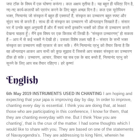
जपा टॉक के विषय में एक घोषणा करूंगा। कल अक्षय तृतीया है। यह बहुत ही पवित्र दिन है,
नए-नए कार्य-कलापों को प्रारंभ करने के लिए बहुत अच्छा दिन है। कल एक यूरोपियन
भक्त, नित्यानंद जो संस्कृत में बहुत ही एक्सपर्ट हैं, संस्कृत का उच्चारण बहुत स्पष्ट और
सुंदर रूप से करते हैं। साथ ही वो संस्कृत का उच्चारण भी ऑनलाइन सिखाते हैं। संसार
भर में उनके बहुत अनुयायी हैं और मैं स्वयं सभी इस्कॉन भक्तों को ठीक से उच्चारण करते
देखना चाहता हूँ। मैंने इस विषय पर एक किताब भी लिखी है- “संस्कृत उच्चारणम्” हो सकता
हैं – आप में से कई भक्तों ने देखी हो। उसका विशेष लक्ष्य यही है – संसार के सभी भक्त
संस्कृत का उच्चारण सही प्रकार से कर सकें। मैंने नित्यानंद प्रभु को तैयार किया है कि
वह ऑनलाइन आकर आप सभी को कुछ सुझाव दें जिससे आप सबका संस्कृत का उच्चारण
ठीक हो सके। उच्चारण, आचार, विचार यह सब एक के बाद बनते हैं, नित्यानंद प्रभु को
सुनने के लिए आप सब तैयार रहिएगा। हरे कृष्ण!
English
6th May 2019
INSTRUMENTS USED IN CHANTING
I am hoping and
expecting that your japa is improving day by day. In order to improve,
chanting every day is essential. I think you are doing that, at least
those who are participating in this conference, I know for them, that
they are chanting everyday with me. But I think 'How you are
chanting’, that is the crux of the matter. I had some thoughts which I
would like to share with you. They are based on one of the statements
of Navayogendra’s. They are addressing to king Nimi, wherein he