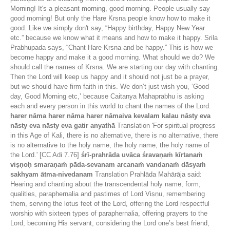
Morning! It's a pleasant morning, good morning. People usually say
good morning! But only the Hare Krsna people know how to make it
good. Like we simply don't say, “Happy birthday, Happy New Year
etc.” because we know what it means and how to make it happy. Srila
Prabhupada says, “Chant Hare Krsna and be happy.” This is how we
become happy and make it a good morning. What should we do? We
should call the names of Krsna. We are starting our day with chanting.
Then the Lord will keep us happy and it should not just be a prayer,
but we should have firm faith in this. We don’t just wish you, ‘Good
day, Good Morning etc,’ because Caitanya Mahaprabhu is asking
each and every person in this world to chant the names of the Lord.
harer nāma harer nāma harer nāmaiva kevalam kalau nāsty eva
nāsty eva nāsty eva gatir anyathā
Translation 'For spiritual progress
in this Age of Kali, there is no alternative, there is no alternative, there
is no alternative to the holy name, the holy name, the holy name of
the Lord.' [CC Adi 7.76]
śrī-prahrāda uvāca śravaṇaṁ kīrtanaṁ
viṣṇoḥ smaraṇaṁ pāda-sevanam arcanaṁ vandanaṁ dāsyaṁ
sakhyam ātma-nivedanam
Translation ‌Prahlāda Mahārāja said:
Hearing and chanting about the transcendental holy name, form,
qualities, paraphernalia and pastimes of Lord Viṣṇu, remembering
them, serving the lotus feet of the Lord, offering the Lord respectful
worship with sixteen types of paraphernalia, offering prayers to the
Lord, becoming His servant, considering the Lord one’s best friend,