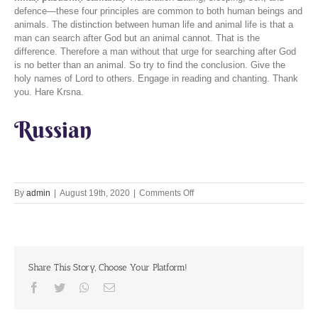
defence—these four principles are common to both human beings and
animals. The distinction between human life and animal life is that a
man can search after God but an animal cannot. That is the
difference. Therefore a man without that urge for searching after God
is no better than an animal. So try to find the conclusion. Give the
holy names of Lord to others. Engage in reading and chanting. Thank
you. Hare Krsna.
Russian
on
By
admin
|
August 19th, 2020
|
Comments Off
Harinama
is
the
medicine
that
Share This Story, Choose Your Platform!
cures
all
Facebook
Twitter
Whatsapp
Email
enmity