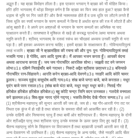
अद्भुत हैं। यह ब्रह्म विमोहन लीला है। इस प्रकार भगवान् ने ब्रह्मा को भी मोहित किया।
हरि! हरि! भागवतम् में थोड़ा विस्तृत वर्णन है कि ब्रह्मा का फिर क्या हाल हुआ? ब्रह्मा कैसे
धड़ाम से भूमि पर गिर जाते हैं? और कैसे नतमस्तक होते हैं व उस धूलि पर लौटने लगते हैं
जिस धूलि का स्पर्श भगवान के चरण कमलों ने किया है अर्थात ब्रज की रज में लौटते हैं और
आंसू बहाते हैं। वे अपने उन अश्रुओं से भगवान के चरण कमलों का अभिषेक या पाद
प्रक्षालन करते हैं। तत्पश्चात वे मुश्किल से खड़े हो करबद्ध प्रार्थना /क्षमा याचना अथवा
स्तुति करते हैं। श्रीमद् भागवतम् के दसवां स्कंध का चौदहवां अध्याय उनकी स्तुति से भरा
पड़ा है। हमें इसका अध्ययन करना चाहिए। इसमें ब्रह्मा के साक्षात्कार हैं। गोविन्दमादिपुरषं
तमहं भजामि।
ब्रह्मा जी ने ब्रह्मसंहिता की रचना की और पुनः पुनः गोविन्दमादिपुरषं तमहं
भजामि गाया। हे गोविंद, आप आदि पुरुष हो। मैं आपका भजन करता हूँ। आपकी वंदना
अथवा आराधना करता हूँ।
जय जय गोराचाँदेर आरतिक शोभा। जाह्नवी तट वने जगमन
लोभा॥1॥ दक्षिणे निताईचाँद बामे गदाधर। निकटे अद्वैत श्रीवास छत्रधर॥2॥ बसियाछे
गौराचाँदेर रत्न-सिंहासने। आरति करेन ब्रह्मा-आदि देवगणे॥3॥ नरहरि आदि कोरि चामर
ढुलाय। सञ्जय मुकुंद वासुघोष आदि गाय॥4॥ शंख बाजे घण्टा बाजे, बाजे करताल। मधुर
मृदंग बाजे परम रसाल॥5॥ (शंख बाजे घंटा बाजे, मधुर मधुर मधुर बाजे। निताई गौर
हरिबोल हरिबोल हरिबोल हरिबोल॥) बहु कोटि चन्द्र जिनि वदन उज्जवल। गलदेशे वनमाला
करे झलमल॥6॥ शिव-शुक नारद प्रेमे गद्गद्। भकति-विनोद देखे गौरार सम्पद॥7॥
अर्थ
(1) श्रीचैतन्य महाप्रभु की सुन्दर आरती की जय हो, जय हो। यह गौर-आरती गंगा तट पर
स्थित एक कुंज में हो रही है तथा संसार के समस्त जीवों को आकर्षित कर रही है। (2)
उनके दाहिनी ओर नित्यानन्द प्रभु हैं तथा बायीं ओर श्रीगदाधर हैं। चैतन्य महाप्रभु के दोनों
ओर श्रीअद्वैत प्रभु तथा श्रीवास प्रभु उनके मस्तक के ऊपर छत्र लिए हुए खड़ें हैं। (3)
चैतन्य महाप्रभु सोने के सिंहासन पर विराजमान हैं तथा ब्रह्माजी उनकी आरती कर रहे हैं,
अन्य देवतागण भी उपस्थित हैं। (4) चैतन्य महाप्रभु के अन्य पार्षद, जैसे नरहरि आदि चँवर