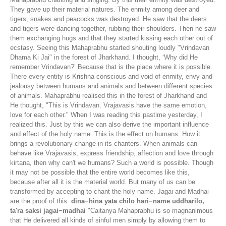
They gave up their material natures. The enmity among deer and
tigers, snakes and peacocks was destroyed. He saw that the deers
and tigers were dancing together, rubbing their shoulders. Then he saw
them exchanging hugs and that they started kissing each other out of
ecstasy. Seeing this Mahaprabhu started shouting loudly "Vrindavan
Dhama Ki Jai" in the forest of Jharkhand. I thought, ‘Why did He
remember Vrindavan?’ Because that is the place where it is possible.
There every entity is Krishna conscious and void of enmity, envy and
jealousy between humans and animals and between different species
of animals. Mahaprabhu realised this in the forest of Jharkhand and
He thought, "This is Vrindavan. Vrajavasis have the same emotion,
love for each other." When I was reading this pastime yesterday, I
realized this. Just by this we can also derive the important influence
and effect of the holy name. This is the effect on humans. How it
brings a revolutionary change in its chanters. When animals can
behave like Vrajavasis, express friendship, affection and love through
kirtana, then why can't we humans? Such a world is possible. Though
it may not be possible that the entire world becomes like this,
because after all it is the material world. But many of us can be
transformed by accepting to chant the holy name. Jagai and Madhai
are the proof of this.
dina−hina yata chilo hari−name uddharilo,
ta'ra saksi jagai−madhai
"Caitanya Mahaprabhu is so magnanimous
that He delivered all kinds of sinful men simply by allowing them to