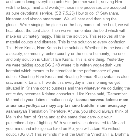
and surrendering everything unto Him (in other words, serving Him
with the body, mind and words)—these nine processes are accepted
as pure devotional service. (SB 7.5.23) How to do it? Sravanam,
kirtanam and visnoh smaranam. We will hear and then sing the
glories. While singing the glories or the holy names of the Lord, we will
hear about the Lord also. Then we will remember the Lord which will
make us ultimately happy. This is the solution. This resolves all the
material doubts and distress. This is the solution to every confusion.
This Hare Krsna, Hare Krsna is the solution. Whether it is the issue of
a society, community, entire country or the entire humanity, the one
and only solution is Chant Hare Krsna. This is one thing. Yesterday
we were talking about BG 2.48 where it is written yoga-sthaḥ kuru
karmāṇi which means to be steadfast in the performance of your
duties. Chanting Hare Krsna and Reading Srimad-Bhagavatam is also
sravanam kirtanam. If we do this everyday in the morning we get
situated in Krishna consciousness and then whatever we do during the
entire day becomes Krishna conscious. Like Krsna said, “Remember
Me and do your duties simultaneously.”
tasmat sarvesu kalesu mam
anusmara yudhya ca mayy arpita-mano-buddhir mam evaisyasy
asamsayah
Translation Therefore, Arjuna, you should always think of
Me in the form of Krsna and at the same time carry out your
prescribed duty of fighting. With your activities dedicated to Me and
your mind and intelligence fixed on Me, you will attain Me without
doubt. (BG 8.7) This reminds me of the Brahma Vimohan lila. Brahma