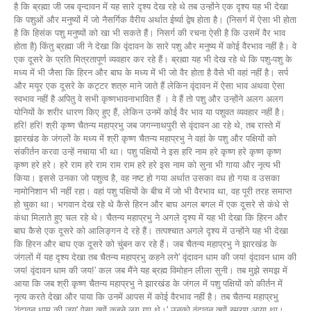
है कि ब्रह्मा जी जब वृन्दावन में यह सारे दृश्य देख रहे थे तब उन्होंने एक दृश्य यह भी देखा
कि पशुओं और मनुष्यों में जो नैसर्गिक वैरीय अर्थात ईर्ष्या द्वेष होता है। (निसर्ग में ऐसा भी होता
है कि हिसंक पशु मनुष्यों को खा भी सकते हैं। निसर्ग की रचना ऐसी है कि उसमें वैर भाव
होता है) किंतु ब्रह्मा जी ने देखा कि वृंदावन के सारे पशु और मनुष्य में कोई वैरभाव नहीं है। वे
एक दूसरे के प्रति मित्रतापूर्ण व्यवहार कर रहे हैं। ब्रह्मा यह भी देख रहे थे कि पशु-पशु के
मध्य में भी जैसा कि हिरन और बाघ के मध्य में भी जो वैर होता है वैसे भी वहां नहीं है। सर्प
और मयूर एक दूसरे के कट्टर शत्रु माने जाते हैं लेकिन वृंदावन में ऐसा भाव अथवा ऐसा
स्वभाव नहीं है अपितु वे सभी कृष्णभावनाभावित हैं । वे हैं तो पशु और उन्होंने अलग अलग
योनियों के शरीर धारण किए हुए हैं, लेकिन उनमें कोई वैर भाव या पशुवत व्यवहार नहीं है।
हरि! हरि! श्री कृष्ण चैतन्य महाप्रभु जब जगन्नाथपुरी से वृंदावन आ रहे थे, तब रास्ते में
झारखंड के जंगलों के मध्य में श्री कृष्ण चैतन्य महाप्रभु ने वहां के पशु और पक्षियों को
संकीर्तन करवा उन्हें नचाया भी था। पशु पक्षियों ने इस हरि नाम हरे कृष्ण हरे कृष्ण कृष्ण
कृष्ण हरे हरे। हरे राम हरे राम राम राम हरे हरे इस नाम को सुना भी गाया और नृत्य भी
किया। इससे उनका जो पशुत्व है, वह नष्ट हो गया अर्थात उसका वध हो गया व उसका
नामोनिशान भी नहीं रहा। वहां पशु पक्षियों के बीच में जो भी वैरभाव था, वह पूरी तरह समाप्त
हो चुका था। भगवान देख रहे थे कैसे हिरन और बाघ अगल बगल में एक दूसरे से कंधे से
कंधा मिलाते हुए चल रहे थे। चैतन्य महाप्रभु ने अगले दृश्य में यह भी देखा कि हिरन और
बाघ कैसे एक दूसरे को आलिङ्गन दे रहे हैं। तत्पश्चात अगले दृश्य में उन्होंने यह भी देखा
कि हिरन और बाघ एक दूसरे को चुंबन कर रहे हैं। जब चैतन्य महाप्रभु ने झारखंड के
जंगलों में यह दृश्य देखा तब चैतन्य महाप्रभु कहने लगे' वृंदावन धाम की जय! वृंदावन धाम की
जय! वृंदावन धाम की जय!' कल जब मैंने यह ब्रह्म विमोहन लीला सुनी। तब मुझे समझ में
आया कि जब श्री कृष्ण चैतन्य महाप्रभु ने झारखंड के जंगल में पशु पक्षियों को कीर्तन में
नृत्य करते देखा और पाया कि उनमें आपस में कोई वैरभाव नहीं है। तब चैतन्य महाप्रभु
'वृंदावन धाम की जय' ऐसा क्यों कहने लग गए थे।' उनको वृंदावन क्यों स्मरण आया था।