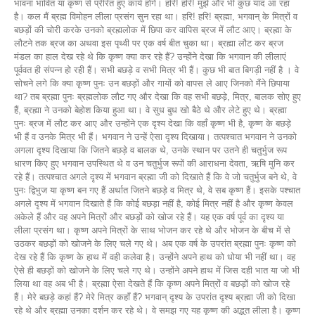
भावना भावित या कृष्ण से प्रेरित हुए कार्य होंगे। हरि! हरि! मुझे और भी कुछ याद आ रहा
है। कल मैं ब्रह्म विमोहन लीला प्रसंग सुन रहा था। हरि! हरि! ब्रह्मा, भगवान् के मित्रों व
बछड़ों की चोरी करके उनको ब्रह्मलोक में छिपा कर वापिस ब्रज में लौट आए। ब्रह्मा के
लौटने तक ब्रज का अथवा इस पृथ्वी पर एक वर्ष बीत चुका था। ब्रह्मा लौट कर ब्रज
मंडल का हाल देख रहे थे कि कृष्ण क्या कर रहे हैं? उन्होंने देखा कि भगवान की लीलाएं
पूर्ववत ही संपन्न हो रही हैं। सभी बछड़े व सभी मित्र भी हैं। कुछ भी बात बिगड़ी नहीं है । वे
सोचने लगे कि क्या कृष्ण पुनः उन बछड़ों और गायों को वापस ले आए जिनको मैंने छिपाया
था? तब ब्रह्मा पुनः ब्रह्मलोक लौट गए और देखा कि वह सभी बछड़े, मित्र, बालक सोए हुए
हैं, ब्रह्मा ने उनको बेहोश किया हुआ था। वे सुध बुध खो बैठे थे और लेटे हुए थे। ब्रह्मा
पुनः ब्रज में लौट कर आए और उन्होंने एक दृश्य देखा कि वहाँ कृष्ण भी है, कृष्ण के बछड़े
भी हैं व उनके मित्र भी हैं। भगवान ने उन्हें ऐसा दृश्य दिखाया। तत्पश्चात भगवान ने उनको
अगला दृश्य दिखाया कि जितने बछड़े व बालक थे, उनके स्थान पर उतने ही चतुर्भुज रूप
धारण किए हुए भगवान उपस्थित थे व उन चतुर्भुज रूपों की आराधना देवता, ऋषि मुनि कर
रहे हैं। तत्पश्चात अगले दृश्य में भगवान ब्रह्मा जी को दिखाते हैं कि वे जो चतुर्भुज बने थे, वे
पुनः द्विभुज या कृष्ण बन गए हैं अर्थात जितने बछड़े व मित्र थे, वे सब कृष्ण हैं। इसके पश्चात
अगले दृश्य में भगवान दिखाते हैं कि कोई बछड़ा नहीं है, कोई मित्र नहीं है और कृष्ण केवल
अकेले हैं और वह अपने मित्रों और बछड़ों को खोज रहे हैं। यह एक वर्ष पूर्व का दृश्य या
लीला प्रसंग था। कृष्ण अपने मित्रों के साथ भोजन कर रहे थे और भोजन के बीच में से
उठकर बछड़ों को खोजने के लिए चले गए थे। अब एक वर्ष के उपरांत ब्रह्मा पुनः कृष्ण को
देख रहे हैं कि कृष्ण के हाथ में वही कलेवा है। उन्होंने अपने हाथ को धोया भी नहीं था। वह
ऐसे ही बछड़ों को खोजने के लिए चले गए थे। उन्होंने अपने हाथ में जिस दही भात या जो भी
लिया था वह अब भी है। ब्रह्मा ऐसा देखते हैं कि कृष्ण अपने मित्रों व बछड़ों को खोज रहे
हैं। मेरे बछड़े कहां हैं? मेरे मित्र कहाँ हैं? भगवान् दृश्य के उपरांत दृश्य ब्रह्मा जी को दिखा
रहे थे और ब्रह्मा उनका दर्शन कर रहे थे। वे समझ गए यह कृष्ण की अद्भुत लीला है। कृष्ण