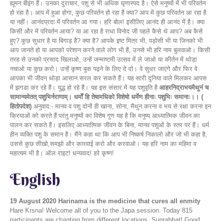
ह्यूमन बीइंग हैं। उनका दुराचार, पशु से भी अधिक घृणास्पद है। ऐसे मनुष्यों में भी परिवर्तन
हो रहा है। आप में हुआ होगा, कुछ परिवर्तन हो रहा है क्या? आप में कुछ परिवर्तन आ रहा है
या नहीं। आनंदप्रदा में परिवर्तन आ गया। हरि बोल! इसीलिए आनंद ही आनंद में है। क्या
किसी और में परिवर्तन आया? या आ रहा है राधा विनोद जी पहले कैसे थे आप? अब कैसे
हुए? कुछ सुधार है या बिगाड़ है? क्या है? आपके इष्ट मित्र भी, पड़ोसी भी या जिनको भी
आप जानते हो या आपको परेशान करने वाले लोग भी हैं, उनसे भी हरि नाम बुलवाओ। किसी
तरह से उनको प्रसाद खिलाओ, उन्हें जन्माष्टमी उत्सव में ले जाओ या कीर्तन में थोड़ा
नचाओ या कुछ करो। उन्हें कृष्ण बुक पढ़ने के लिए दे दो। वे सुधर जाएंगे और फिर वे
आपका भी जीवन थोड़ा आसान सरल कर सकते हैं। यह सारी दुनिया वाले मिलकर आपस
में झगडा कर रहे हैं। युद्ध हो रहे हैं। यह इस संसार में यह पशुवृति है
आहरनिद्राभयमैथुनं च
सामान्यमेतत् पशुभिर्नराणाम्। धर्मों हि तेषामधिको विशेषो धर्मेण हीनाः पशुभिः समानाः।। (
हितोपदेश)
अनुवाद:- मानव व पशु दोनों ही खाना, सोना, मैथुन करना व भय से रक्षा करना इन
क्रियाओं को करते हैं परंतु मनुष्यों का विशेष गुण यह है कि मनुष्य आध्यात्मिक जीवन का
पालन कर सकते हैं। इसलिए आध्यात्मिक जीवन के बिना, मानव पशुओं के स्तर पर हैं। धर्म
हीन व्यक्ति पशु के समान है। मैंने कहा था कि आप भी निष्कर्ष निकालो और जो भी कहा है,
उससे कुछ सीखो,समझो और कारवाई करो और करवाओ। यह हरि नाम का महिमा व
महात्यम भी है। ऑल राइट! धन्यवाद! हरे कृष्ण!
English
19 August 2020
Harinama is the medicine that cures all enmity
Hare Krsna! Welcome all of you to the Japa session. Today 815
participants are chanting from different locations. Suprabhat! Good