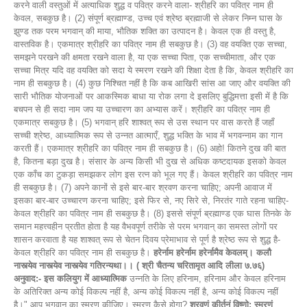
करने वाली वस्तुओं में अत्याधिक शुद्ध व पवित्र करने वाला- श्रीहरि का पवित्र नाम ही
केवल, सबकुछ है। (2) संपूर्ण ब्रह्माण्ड, उच्च एवं श्रेष्ठ ब्रह्माजी से लेकर निम्न घास के
झुण्ड तक परम भगवान् की माया, भौतिक शक्ति का उत्पादन है। केवल एक ही वस्तु है,
वास्तविक है। एकमात्र श्रीहरि का पवित्र नाम ही सबकुछ है। (3) वह वयक्ति एक सच्चा,
समझने परखने की क्षमता रखने वाला है, या एक सच्चा पिता, एक सच्चीमाता, और एक
सच्चा मित्र यदि वह वयक्ति को सदा ये स्मरण रखने की शिक्षा देता है कि, केवल श्रीहरि का
नाम ही सबकुछ है। (4) कुछ निश्चित नहीं है कि कब आखिरी सांस आ जाए और वयक्ति की
सारी भौतिक योजनाओं पर आकस्मिक बाधा या रोक लगा दे इसलिए बुद्धिमत्ता इसी में है कि
बचपन से ही सदा नाम जप या उच्चारण का अभ्यास करें। श्रीहरि का पवित्र नाम ही
एकमात्र सबकुछ है। (5) भगवान् हरि शाश्वत् रूप से उस स्थान पर वास करते हैं जहाँ
सच्ची श्रेष्ठ, आध्यात्मिक रूप से उन्नत आत्माएँ, शुद्ध भक्ति के भाव में भगवन्नाम का गान
करती हैं। एकमात्र श्रीहरि का पवित्र नाम ही सबकुछ है। (6) अहो! कितने दुख की बात
है, कितना बड़ा दुख है। संसार के अन्य किसी भी दुख से अधिक कष्टदायक इसको केवल
एक काँच का टुकड़ा समझकर लोग इस रत्न को भूल गए हैं। केवल श्रीहरि का पवित्र नाम
ही सबकुछ है। (7) अपने कानों से इसे बार-बार श्रवण करना चाहिए; अपनी आवाज में
इसका बार-बार उच्चारण करना चाहिए; इसे फिर से, नए सिरे से, निरतंर गाते रहना चाहिए-
केवल श्रीहरि का पवित्र नाम ही सबकुछ है। (8) इससे संपूर्ण ब्रह्माण्ड एक घास तिनके के
समान महत्त्वहीन प्रतीत होता है यह वैभवपूर्ण तरीके से परम भगवान् का समस्त लोगों पर
शासन करवाता है यह शाश्वत् रूप से चेतन दिवय प्रेमाभाव से पूर्ण है श्रेष्ठ रूप से शुद्ध है-
केवल श्रीहरि का पवित्र नाम ही सबकुछ है।
हरेर्नाम हरेर्नाम हरेर्नामैव केवलम्। कलौ
नास्त्येव नास्त्येव नास्त्येव गतिरन्यथा।। ( श्री चैतन्य चरितामृत आदि लीला ७.७६)
अनुवाद:- इस कलियुग में आध्यात्मिक
उन्नति के लिए हरिनाम, हरिनाम और केवल हरिनाम
के अतिरिक्त अन्य कोई विकल्प नहीं है, अन्य कोई विकल्प नहीं है, अन्य कोई विकल्प नहीं
है।" आप भगवान् का स्मरण कीजिए। स्मरण कैसे होगा?
श्रवणं कीर्तनं विष्णो: स्मरणं