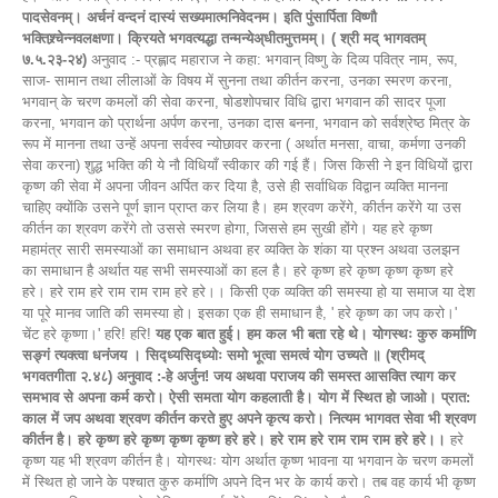
पादसेवनम्। अर्चनं वन्दनं दास्यं सख्यमात्मनिवेदनम। इति पुंसार्पिता विष्णौ
भक्तिश्र्चेन्नवलक्षणा। क्रियते भगवत्यद्धा तन्मन्येअ्धीतमुत्तमम्। ( श्री मद् भागवतम्
७.५.२३-२४)
अनुवाद :- प्रह्लाद महाराज ने कहा: भगवान् विष्णु के दिव्य पवित्र नाम, रूप,
साज- सामान तथा लीलाओं के विषय में सुनना तथा कीर्तन करना, उनका स्मरण करना,
भगवान् के चरण कमलों की सेवा करना, षोडशोपचार विधि द्वारा भगवान की सादर पूजा
करना, भगवान को प्रार्थना अर्पण करना, उनका दास बनना, भगवान को सर्वश्रेष्ठ मित्र के
रूप में मानना तथा उन्हें अपना सर्वस्व न्योछावर करना ( अर्थात मनसा, वाचा, कर्मणा उनकी
सेवा करना) शुद्ध भक्ति की ये नौ विधियाँ स्वीकार की गई हैं। जिस किसी ने इन विधियों द्वारा
कृष्ण की सेवा में अपना जीवन अर्पित कर दिया है, उसे ही सर्वाधिक विद्वान व्यक्ति मानना
चाहिए क्योंकि उसने पूर्ण ज्ञान प्राप्त कर लिया है। हम श्रवण करेंगे, कीर्तन करेंगे या उस
कीर्तन का श्रवण करेंगे तो उससे स्मरण होगा, जिससे हम सुखी होंगे। यह हरे कृष्ण
महामंत्र सारी समस्याओं का समाधान अथवा हर व्यक्ति के शंका या प्रश्न अथवा उलझन
का समाधान है अर्थात यह सभी समस्याओं का हल है। हरे कृष्ण हरे कृष्ण कृष्ण कृष्ण हरे
हरे। हरे राम हरे राम राम राम हरे हरे।। किसी एक व्यक्ति की समस्या हो या समाज या देश
या पूरे मानव जाति की समस्या हो। इसका एक ही समाधान है, ' हरे कृष्ण का जप करो।'
चेंट हरे कृष्णा।' हरि! हरि!
यह एक बात हुई। हम कल भी बता रहे थे। योगस्थः कुरु कर्माणि
सङ्गं त्यक्त्वा धनंजय । सिद्ध्यसिद्ध्योः समो भूत्वा समत्वं योग उच्यते ॥ (श्रीमद्
भगवतगीता २.४८) अनुवाद :-हे अर्जुन! जय अथवा पराजय की समस्त आसक्ति त्याग कर
समभाव से अपना कर्म करो। ऐसी समता योग कहलाती है। योग में स्थित हो जाओ। प्रात:
काल में जप अथवा श्रवण कीर्तन करते हुए अपने कृत्य करो। नित्यम भागवत सेवा भी श्रवण
कीर्तन है। हरे कृष्ण हरे कृष्ण कृष्ण कृष्ण हरे हरे। हरे राम हरे राम राम राम हरे हरे।।
हरे
कृष्ण यह भी श्रवण कीर्तन है। योगस्थः योग अर्थात कृष्ण भावना या भगवान के चरण कमलों
में स्थित हो जाने के पश्चात कुरु कर्माणि अपने दिन भर के कार्य करो। तब वह कार्य भी कृष्ण