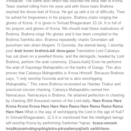
Vrindavan. The same dust which has touched the lotus feet of Krsna.
Tears started rolling from his eyes and with those tears Brahma
washed the divine feet of Krsna. He got up with a lot of difficulty. Then
he asked for forgiveness in his prayers. Brahma starts singing the
glories of Krsna. It is given in Srimad Bhagavatam 10.14. It is full of
his prayers and glories of Krsna. We should read these realisations of
Brahma. Brahma sings His glories and it has been compiled in the
Brahma Samhita also. Brahma repeatedly chants Govindam adi
purusham tam aham bhajami. O Govinda, the eternal being, I worship
you!
ārati koren brahmā-ādi deva-gaṇe
Translation Lord Caitanya
has sat down on a jewelled throne, and the demigods, headed by Lord
Brahma, perform the arati ceremony. [Gaura Aarti] Even he performs
the arati of Gauranga Mahaprabhu on the banks of Ganga. This also
proves that Caitanya Mahaprabhu is Krsna Himself. Because Brahma
says, “I only worship Govinda and he is also worshipping
Mahaprabhu.” This same Brahma incarnated as Haridas Thakur and
practiced sincere chanting. Caitanya Mahaprabhu named him
Namacarya. Namacarya is Brahma. He attained perfection in chanting
by chanting 300 thousand names of the Lord daily.
Hare Krsna Hare
Krsna Krsna Krsna Hare Hare Hare Rama Hare Rama Rama Rama
Hare Hare
What is the way of worshipping the Lord in the age of Kali?
In Srimad-Bhagavatam, 11.5 it is mentioned that the intelligent beings
will worship Krsna by performing Sankirtan Yajnas.
kṛṣṇa-varṇaṁ
tviṣākṛṣṇaṁsāṅgopāṅgāstra-pārṣadamyajñaiḥ saṅkīrtana-