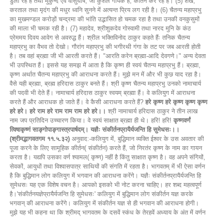
डुला रहे हैं तथा मुकुन्द एवं वासुघोष, जो कुशल गायक हैं, कीर्तन कर रहे हैं। (5) शंख,
करताल तथा मृदंग की मधुर ध्वनि सुनने में अत्यन्त प्रिय लग रही है। (6) चैतन्य महाप्रभु
का मुखमण्डल करोड़ों चन्द्रमा की भांति उद्भासित हो चमक रहा है तथा उनकी वनकुसुमों
की माला भी चमक रही है। (7) महादेव, श्रीशुकदेव गोस्वामी तथा नारद मुनि के कंठ
प्रेममय दिवय आवेग से अवरुद्ध हैं। श्रील भक्तिविनोद ठाकुर कहते हैंः तनिक चैतन्य
महाप्रभु का वैभव तो देखो। गौरांग महाप्रभु की भगीरथी गंगा के तट पर जब आरती होती
है। तब वहां ब्रह्मा जी भी आरती करते हैं। "आरति करेन ब्रह्मा-आदि देवगणे।" अन्य देवता
भी उपस्थित हैं। इससे यह समझ में आता है कि कृष्ण ही स्वयं चैतन्य महाप्रभु हैं। ब्रह्मा,
कृष्ण अर्थात चैतन्य महाप्रभु की आराधना करते हैं। मुझे मन में और भी कुछ याद रहा है।
वैसे यही ब्रह्मा, ब्रह्म हरिदास ठाकुर बनते हैं। श्री कृष्ण चैतन्य महाप्रभु उनको नामाचार्य
की पदवी भी देते हैं। नामाचार्य हरिदास ठाकुर स्वयम् ब्रह्मा हैं। वे कलियुग में आराधना
करते हैं और आराधक हो जाते हैं। वे कैसी आराधना करते हैं?
हरे कृष्ण हरे कृष्ण कृष्ण कृष्ण
हरे हरे। हरे राम हरे राम राम राम हरे हरे।।
श्री नामाचार्य हरिदास ठाकुर ने तीन लाख
नाम जप प्रतिदिन उच्चारण किया। वे स्वयं साक्षात ब्रह्मा ही थे। हरि! हरि!
कृष्णवर्णं
त्विषाकृष्णं साङ्गोपाङ्गास्त्रपार्षदम्। यज्ञैः संकीर्तनप्रायैर्यजन्ति हि सुमेधसः।।
(श्रीमद्भागवतगम ११.५.३२)
अनुवाद:-कलियुग में, बुद्धिमान व्यक्ति ईश्वर के उस अवतार की
पूजा करने के लिए सामूहिक कीर्तन( संकीर्तन) करते हैं, जो निरतंर कृष्ण के नाम का गायन
करता है। यद्यपि उसका वर्ण श्यामल( कृष्ण) नहीं है किंतु साक्षात कृष्ण है। वह अपने संगियों,
सेवकों, आयुधों तथा विश्वासपात्र साथियों की संगति में रहता है। भागवतम् में भी ऐसा वर्णन
है कि बुद्धिमान लोग कलियुग में भगवान की आराधना करेंगे। यज्ञैः संकीर्तनप्रायैर्यजन्ति हि
सुमेधसः यह एक विशेष वचन है। आपको इसको भी नोट करना चाहिए। हर शब्द महत्वपूर्ण
है।'संकीर्तनयज्ञेप्रायैर्यजन्ति हि सुमेधसः' कलियुग में बुद्धिमान लोग संकीर्तन यज्ञ करके
भगवान् की आराधना करेंगे। कलियुग में संकीर्तन यज्ञ से ही भगवान की आराधना होगी।
मुझे यह भी कहना था कि श्रीमद् भागवतम के दसवें स्कंध के तेरहवें अध्याय के अंत में वर्णन