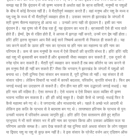
समझ यह है कि वृंदावन में जो कृष्ण भावना है अर्थात वहां के ब्रज वासियों, मनुष्यों या पशुओं
के बीच में कोई वैरभाव नहीं है। वे मैत्रीपूर्ण व्यवहार करते हैं। वहां मनुष्य और पशु के मध्य व
पशु पशु के मध्य में भी मैत्रीपूर्ण व्यवहार होता है। उसका स्मरण ही झारखंड के जंगलों में
श्री कृष्ण चैतन्य महाप्रभु हो आया था । उनको लगा यही तो वृंदावन है। इसी का नाम
वृंदावन है। यह दृश्य जो मैं देख रहा हूँ, यह वृंदावन का भाव है। ब्रजवासी ऐसे ही भाव वाले
होते हैं। ईर्ष्या, द्वेष से रहित होते हैं, वे आपस में झगड़ा नहीं करते, उनमें राग द्वेष नहीं होता।
हरि! हरि! इतना सुनकर आप वैसे कई सारे निष्कर्ष आसानी से निकाल ही सकते हो। यह
जप करने वालों के ऊपर हरि नाम का प्रभाव या हरि नाम का महात्म्य या हरि नाम का
परिणाम है। कम से कम मनुष्यों के मध्य में ऐसे विचारों की क्रांति संभव है। हरि! हरि! यदि
वहां पशु भी बृजवासी बन सकते हैं और बृजवासी जैसा व्यवहार कर सकते हैं , एक दूसरे से
स्नेह प्रेम कर सकते हैं। मैत्री पूर्ण व्यवहार कर सकते हैं तब क्या कीर्तन या जप करने से
हम मनुष्य वैसे ही नहीं बन सकते हैं? जैसा कि भगवान् ने झारखंड के जंगलों में पशुओं को
बनाया था। ऐसी दुनिया ऐसा संसार बन सकता है, पूरी दुनिया तो नहीं। यह संसार है तो
संसार रहेगा। लेकिन विचारों या भावों में काफी बदलाव, परिवर्तन, क्रांति संभव है। फिर हम
जगाई मधाई का उदाहरण ले सकते हैं। दीन हीन यत हरि नाम उद्धारलो जगाई मधाई। यह
हरि नाम की महिमा है। ऐसा सम्भव है। ऐसे भावना व ऐसे विचार वाला व्यक्ति भी कृष्ण
भावना भावित बन सकता है। हाँ! हाँ! कोई सबूत है। देखो! कैसे थे जगाई- मधाई फिर वे
कैसे महात्मा बने गए थे। वे जगदानंद और माधवानंद बने। पहले वे अच्छे भले आदमी थे
लेकिन इस कलि के प्रभाव से वे बदमाश बन गए थे। तत्पश्चात हरिनाम के प्रभाव से पुनः
उनकी भावना में परिवर्तन अथवा जागृति हुई। हरि! हरि! ऐसा वातावरण होते हुए श्रील
प्रभुपाद ने भी सारे संसार भर में हरि नाम का प्रचार किया और उसका अपेक्षित फल या
परिणाम आपके समक्ष है। आप देख सकते हो यह दुनिया वाले अथवा संसार के लोग पशुवत
या द्विपाद पशु या पशु से कुछ कम नहीं है। वे इस संसार के प्रेजेंट वर्जन आर् एडिशन ऑफ