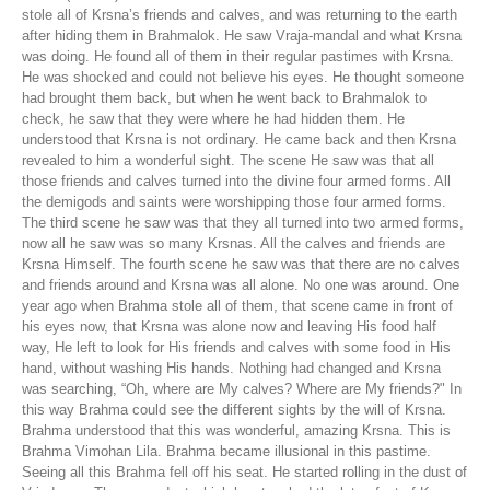
stole all of Krsna’s friends and calves, and was returning to the earth
after hiding them in Brahmalok. He saw Vraja-mandal and what Krsna
was doing. He found all of them in their regular pastimes with Krsna.
He was shocked and could not believe his eyes. He thought someone
had brought them back, but when he went back to Brahmalok to
check, he saw that they were where he had hidden them. He
understood that Krsna is not ordinary. He came back and then Krsna
revealed to him a wonderful sight. The scene He saw was that all
those friends and calves turned into the divine four armed forms. All
the demigods and saints were worshipping those four armed forms.
The third scene he saw was that they all turned into two armed forms,
now all he saw was so many Krsnas. All the calves and friends are
Krsna Himself. The fourth scene he saw was that there are no calves
and friends around and Krsna was all alone. No one was around. One
year ago when Brahma stole all of them, that scene came in front of
his eyes now, that Krsna was alone now and leaving His food half
way, He left to look for His friends and calves with some food in His
hand, without washing His hands. Nothing had changed and Krsna
was searching, “Oh, where are My calves? Where are My friends?" In
this way Brahma could see the different sights by the will of Krsna.
Brahma understood that this was wonderful, amazing Krsna. This is
Brahma Vimohan Lila. Brahma became illusional in this pastime.
Seeing all this Brahma fell off his seat. He started rolling in the dust of