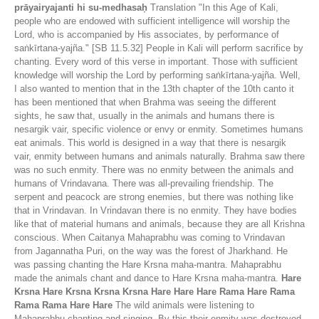
prāyairyajanti hi su-medhasaḥ
Translation "In this Age of Kali,
people who are endowed with sufficient intelligence will worship the
Lord, who is accompanied by His associates, by performance of
saṅkīrtana-yajña." [SB 11.5.32] People in Kali will perform sacrifice by
chanting. Every word of this verse in important. Those with sufficient
knowledge will worship the Lord by performing saṅkīrtana-yajña. Well,
I also wanted to mention that in the 13th chapter of the 10th canto it
has been mentioned that when Brahma was seeing the different
sights, he saw that, usually in the animals and humans there is
nesargik vair, specific violence or envy or enmity. Sometimes humans
eat animals. This world is designed in a way that there is nesargik
vair, enmity between humans and animals naturally. Brahma saw there
was no such enmity. There was no enmity between the animals and
humans of Vrindavana. There was all-prevailing friendship. The
serpent and peacock are strong enemies, but there was nothing like
that in Vrindavan. In Vrindavan there is no enmity. They have bodies
like that of material humans and animals, because they are all Krishna
conscious. When Caitanya Mahaprabhu was coming to Vrindavan
from Jagannatha Puri, on the way was the forest of Jharkhand. He
was passing chanting the Hare Krsna maha-mantra. Mahaprabhu
made the animals chant and dance to Hare Krsna maha-mantra.
Hare
Krsna Hare Krsna Krsna Krsna Hare Hare Hare Rama Hare Rama
Rama Rama Hare Hare
The wild animals were listening to
Mahaprabhu chanting and singing. By this their enmity was destroyed.