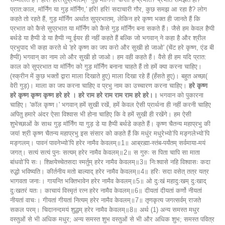
प्रात:काल, मॉर्निंग या गुड़ मॉर्निंग,' हरि! हरि! सदाचारी गौर, कुछ समझ आ रहा है? लोग
कहते तो रहते हैं, गुड़ मॉर्निंग अर्थात सुप्रभातम्, लेकिन हरे कृष्ण भक्त ही जानते हैं कि
प्रभात को कैसे सुप्रभात या मॉर्निंग को कैसे गुड़ मॉर्निंग बना सकते हैं। जैसे हम केवल हैप्पी
बर्थडे या हैप्पी डे या हैप्पी न्यू ईयर ही नहीं कहते हैं बल्कि जो भगवान् ने कहा है और श्रील
प्रभुपाद भी कहा करते थे 'हरे कृष्ण का जप करो और सुखी हो जाओ' (चेंट हरे कृष्ण, एंड बी
हैप्पी) भगवान् का नाम लो और सुखी हो जाओ। हम वही कहते हैं। वैसे ही हम यदि प्रात:
काल को सुप्रभात या मॉर्निंग को गुड़ मॉर्निंग बनाना चाहते हैं तो हमें क्या करना चाहिए।
(स्क्रीन में कुछ भक्तों द्वारा माला दिखाते हुए) माला दिखा रहे हैं (हँसते हुए)। बहुत अच्छा(
वेरी गुड़)। माला का जप करना चाहिए व प्रभु नाम का उच्चारण करना चाहिए।
हरे कृष्ण
हरे कृष्ण कृष्ण कृष्ण हरे हरे । हरे राम हरे राम राम राम हरे हरे।।
भगवान को पुकारना
चाहिए। 'कॉल कृष्ण।' भगवान् हमें सुखी रखें, हमें केवल ऐसी प्रार्थना ही नहीं करनी चाहिए
अपितु हमारे अंदर ऐसा विश्वास भी होना चाहिए कि वे हमें सुखी ही रखेंगे। हम ऐसी
शुभेच्छाओं के साथ गुड़ मॉर्निंग या गुड़ डे या हैप्पी बर्थडे कहते हैं। कृष्ण चैतन्य महाप्रभु की
जय! श्री कृष्ण चैतन्य महाप्रभु इस संसार को कहते हैं कि मधुंर मधुरेभ्यो’पि मङ्गलेभ्यो’पि
मङ्गलम्। पावनं पावनेभ्यो’पि हरेर नामैव केवलम्॥1॥ आब्रह्मा-स्तंब-पर्यंतम् सर्वमाया-मयं
जगत्। सत्यं सत्यं पुनः सत्यम् हरेर नामैव केवलम्॥2॥ स गुरुः स पिता चापि सा माता
बांधवो’पि सः। शिक्षयेच्चेतसदा स्मर्तुम् हरेर नामैव केवलम्॥3॥ निःश्वासे नहि विश्वासः कदा
रुद्धो भविष्यति। कीर्तनीय मतो बाल्याद् हरेर नामैव केवलम्॥4॥ हरिः सदा वसेत् तत्र यत्र
भागवता जनाः। गायन्ति भक्तिभावेन हरेर नामैव केवलम्॥5॥ ओ दुःखं महादुःखम् दुःखाद्
दुःखतरं यतः। काचायं विस्मृतं रत्न हरेर नामैव केवलम्॥6॥ दीयतां दीयतां कर्णो नीयतां
नीयतां वाचः। गीयतां गीयतां नित्यम् हरेर नामैव केवलम्॥7॥ तृणकृत्य जगत्सर्वम् राजते
सकल परम्। चिदानन्दमयं शुद्धम् हरेर नामैव केवलम्॥8॥ अर्थ (1) अन्य समस्त मधुर
वस्तुओं से भी अधिक मधुर; अन्य समस्त शुभ वस्तुओं से भी और अधिक शुभ; समस्त पवित्र