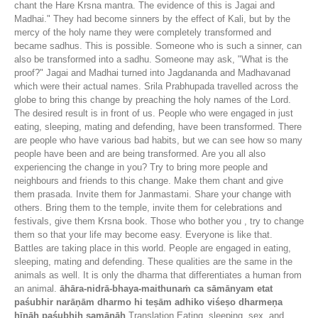
chant the Hare Krsna mantra. The evidence of this is Jagai and
Madhai." They had become sinners by the effect of Kali, but by the
mercy of the holy name they were completely transformed and
became sadhus. This is possible. Someone who is such a sinner, can
also be transformed into a sadhu. Someone may ask, "What is the
proof?" Jagai and Madhai turned into Jagdananda and Madhavanad
which were their actual names. Srila Prabhupada travelled across the
globe to bring this change by preaching the holy names of the Lord.
The desired result is in front of us. People who were engaged in just
eating, sleeping, mating and defending, have been transformed. There
are people who have various bad habits, but we can see how so many
people have been and are being transformed. Are you all also
experiencing the change in you? Try to bring more people and
neighbours and friends to this change. Make them chant and give
them prasada. Invite them for Janmastami. Share your change with
others. Bring them to the temple, invite them for celebrations and
festivals, give them Krsna book. Those who bother you , try to change
them so that your life may become easy. Everyone is like that.
Battles are taking place in this world. People are engaged in eating,
sleeping, mating and defending. These qualities are the same in the
animals as well. It is only the dharma that differentiates a human from
an animal.
āhāra-nidrā-bhaya-maithunaṁ ca sāmānyam etat
paśubhir narāṇām dharmo hi teṣām adhiko viśeṣo dharmeṇa
hīnāḥ paśubhiḥ samānāḥ
Translation Eating, sleeping, sex, and