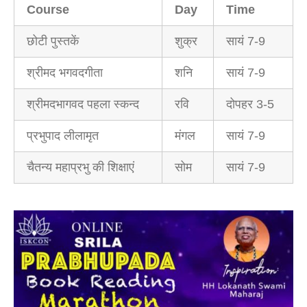
Course
Day
Time
छोटी पुस्तकें
शुक्र
सायं 7-9
श्रीमद भगवदगीता
शनि
सायं 7-9
श्रीमदभागवद पहला स्कन्द
रवि
दोपहर 3-5
प्रभुपाद लीलामृत
मंगल
सायं 7-9
चैतन्य महाप्रभु की शिक्षाएं
सोम
सायं 7-9