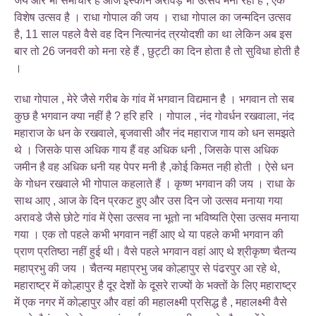
जय और भी समाचार है आज इस्कॉन अरावड़े भी उत्सव मना रहा है , एक
विशेष उत्सव है । राधा गोपाल की जय । राधा गोपाल का जन्मदिन उत्सव
है, 11 साल पहले वैसे वह दिन नित्यानंद त्रयोदशी का था लेकिन अब इस
बार तो 26 जनवरी को मना रहे हैं , छुट्टी का दिन होता है तो सुविधा होती है
।
राधा गोपाल , मेरे जैसे गरीब के गांव में भगवान विद्यमान है । भगवान तो सब
कुछ है भगवान क्या नहीं है ? हरि हरि । गोपाल , नंद गोवर्धन रखवाला, नंद
महाराज के धन के रखवाले, बृजवासी और नंद महाराज गाय को धन समझते
थे । जिसके पास अधिक गाय हैं वह अधिक धनी , जिसके पास अधिक
जमीन है वह अधिक धनी यह पेपर मनी है ,कोई किमत नही होती । ऐसे धन
के गोधन रखवाले भी गोपाल कहलाते हैं । कृष्ण भगवान की जय । राधा के
साथ आए , आज के दिन प्रकट हुए और उस दिन जो उत्सव मनाया गया
अरावडे जैसे छोटे गांव में ऐसा उत्सव ना भूतो ना भविष्यति ऐसा उत्सव मनाया
गया । एक तो पहले कभी भगवान नहीं आए थे या पहले कभी भगवान की
प्राण प्रतिष्ठा नहीं हुई थी। वैसे पहले भगवान वहां आए थे श्रीकृष्ण चैतन्य
महाप्रभु की जय । चैतन्य महाप्रभु जब कोल्हापुर से पंढरपुर आ रहे थे,
महाराष्ट्र में कोल्हापुर है दूर देशों के दूसरे राज्यों के भक्तों के लिए महाराष्ट्र
में एक नगर में कोल्हापुर और वहां की महालक्ष्मी प्रसिद्ध है , महालक्ष्मी वैसे