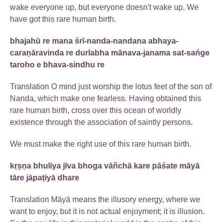
wake everyone up, but everyone doesn't wake up. We
have got this rare human birth.
bhajahū re mana śrī-nanda-nandana abhaya-
caraṇāravinda re durlabha mānava-janama sat-sańge
taroho e bhava-sindhu re
Translation O mind just worship the lotus feet of the son of
Nanda, which make one fearless. Having obtained this
rare human birth, cross over this ocean of worldly
existence through the association of saintly persons.
We must make the right use of this rare human birth.
kṛṣṇa bhuliya jīva bhoga vāñchā kare pāśate māyā
tāre jāpaṭiyā dhare
Translation Māyā means the illusory energy, where we
want to enjoy, but it is not actual enjoyment; it is illusion.