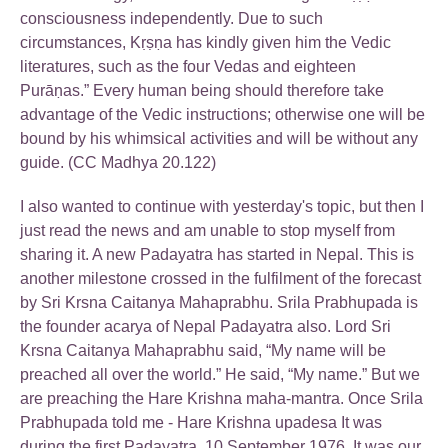
consciousness independently. Due to such
circumstances, Kṛṣṇa has kindly given him the Vedic
literatures, such as the four Vedas and eighteen
Purāṇas.” Every human being should therefore take
advantage of the Vedic instructions; otherwise one will be
bound by his whimsical activities and will be without any
guide. (CC Madhya 20.122)
I also wanted to continue with yesterday's topic, but then I
just read the news and am unable to stop myself from
sharing it. A new Padayatra has started in Nepal. This is
another milestone crossed in the fulfilment of the forecast
by Sri Krsna Caitanya Mahaprabhu. Srila Prabhupada is
the founder acarya of Nepal Padayatra also. Lord Sri
Krsna Caitanya Mahaprabhu said, “My name will be
preached all over the world.” He said, “My name.” But we
are preaching the Hare Krishna maha-mantra. Once Srila
Prabhupada told me - Hare Krishna upadesa It was
during the first Padayatra, 10 September 1976. It was our