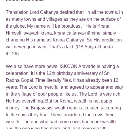
Translation Lord Caitanya desired that "In all the towns, in
as many towns and villages as they are on the surface of
the globe, My name will be broadcast." He is Kṛṣṇa
Himself, svayaṁ kṛṣṇa, kṛṣṇa caitanya-nāmine, simply
changing His name as Kṛṣṇa Caitanya. So His prediction
will never go in vain. That's a fact. (CB Antya-khaṇḍa
4.126)
We also have more news. ISKCON Aravade is having a
celebration. It is the 12th birthday anniversary of Sri
Radha Gopal. Time literally flies. It has already been 12
years. The Lord is merciful and agreed to appear and stay
in the village of poor people like us. The Lord is very rich.
He has everything. But for Krsna, wealth is not paper
money. The Brajavasis' wealth was calculated according
to the cows they had. They considered the cows their
wealth. The one who had more cows had more wealth
and the one who had more land, had more wealth.