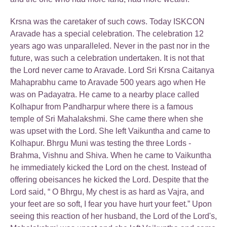
Krsna was the caretaker of such cows. Today ISKCON
Aravade has a special celebration. The celebration 12
years ago was unparalleled. Never in the past nor in the
future, was such a celebration undertaken. It is not that
the Lord never came to Aravade. Lord Sri Krsna Caitanya
Mahaprabhu came to Aravade 500 years ago when He
was on Padayatra. He came to a nearby place called
Kolhapur from Pandharpur where there is a famous
temple of Sri Mahalakshmi. She came there when she
was upset with the Lord. She left Vaikuntha and came to
Kolhapur. Bhrgu Muni was testing the three Lords -
Brahma, Vishnu and Shiva. When he came to Vaikuntha
he immediately kicked the Lord on the chest. Instead of
offering obeisances he kicked the Lord. Despite that the
Lord said, “ O Bhrgu, My chest is as hard as Vajra, and
your feet are so soft, I fear you have hurt your feet.” Upon
seeing this reaction of her husband, the Lord of the Lord's,