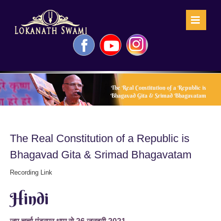
Skip
to
content
Facebook
YouTube
Instagram
The Real Constitution of a Republic is
Bhagavad Gita & Srimad Bhagavatam
The Real Constitution of a Republic is
Bhagavad Gita & Srimad Bhagavatam
Recording Link
Hindi