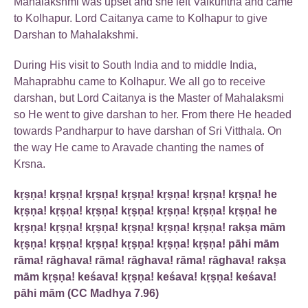
Mahalakshmi was upset and she left Vaikuntha and came
to Kolhapur. Lord Caitanya came to Kolhapur to give
Darshan to Mahalakshmi.
During His visit to South India and to middle India,
Mahaprabhu came to Kolhapur. We all go to receive
darshan, but Lord Caitanya is the Master of Mahalaksmi
so He went to give darshan to her. From there He headed
towards Pandharpur to have darshan of Sri Vitthala. On
the way He came to Aravade chanting the names of
Krsna.
kṛṣṇa! kṛṣṇa! kṛṣṇa! kṛṣṇa! kṛṣṇa! kṛṣṇa! kṛṣṇa! he
kṛṣṇa! kṛṣṇa! kṛṣṇa! kṛṣṇa! kṛṣṇa! kṛṣṇa! kṛṣṇa! he
kṛṣṇa! kṛṣṇa! kṛṣṇa! kṛṣṇa! kṛṣṇa! kṛṣṇa! rakṣa mām
kṛṣṇa! kṛṣṇa! kṛṣṇa! kṛṣṇa! kṛṣṇa! kṛṣṇa! pāhi mām
rāma! rāghava! rāma! rāghava! rāma! rāghava! rakṣa
mām kṛṣṇa! keśava! kṛṣṇa! keśava! kṛṣṇa! keśava!
pāhi mām (CC Madhya 7.96)