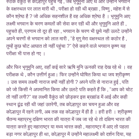
रुठके वैकुंठ से कोल्हापुर पहुंच गई , जब भृगुुमुनी आए थे और उन्होंने भगवान
के वक्षस्थल पर लात मारी थी , परीक्षा हो रही थी ब्रह्मा , विष्णु , महेश में से
कौन श्रेष्ठ है ? जो अधिक सहनशील है वह अधिक श्रेष्ठ है । भृगुमुनि आए
लक्ष्मी भगवान के चरण कमलों की सेवा कर रही थी और भृगुमुनि आते ही ,
पहुचते ही, प्रणाम तो दूर ही रहा , भगवान के चरण भी छूये नही उलटे उन्होंने
अपने चरणों से भगवान को लात मारी , "हे मृगु मेरा वक्षस्थल तो कठोर है ,
तुम्हें कुछ चोट आघात तो नहीं पहुंचा ?" ऐसे कहने वाले भगवान कृष्ण यह
परीक्षा भी पास हो गए ।
और फिर भृगुमुनि आए, वहाँ कई सारे ऋषि मुनि ऊनकी राह देख रहे थे । वह
परीक्षक थे , कौन उत्तीर्ण हुआ। फिर उन्होंने घोषित किया था जय श्रीकृष्ण
। उस समय लक्ष्मी नाराज क्यों नहीं होगी ? अपने पति से नाराज हुई , पति
को जो किसी ने अपमानित किया और उलटे पति कहते हैं कि , "आप को चोट
तो नहीं लगी?" वह लक्ष्मी वैकुंठ को छोड़कर इस ब्रह्मांड में आई और कही
स्थान ढूंढ रही थी जहां उतरेगी, तब कोल्हापुर का चयन हुआ और वह
कोल्हापुर में रहने लगी, अब तक वह कोल्हापुर में ही है । हरी हरी । श्रीकृष्ण
चैतन्य महाप्रभु दक्षिण भारत की यात्रा में जब जा रहे थे तो दक्षिण भारत की
यात्रा करते हुए महाराष्ट्र या मध्य भारत कहो , महाराष्ट्र में आए तो पहला
बड़ा नगर कोल्हापुर ही था, कोल्हापुर में उन्होंने महालक्ष्मी को दर्शन दिया, यह