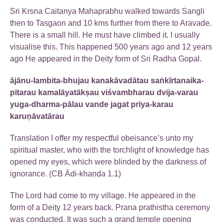
Sri Krsna Caitanya Mahaprabhu walked towards Sangli
then to Tasgaon and 10 kms further from there to Aravade.
There is a small hill. He must have climbed it. I usually
visualise this. This happened 500 years ago and 12 years
ago He appeared in the Deity form of Sri Radha Gopal.
ājānu-lambita-bhujau kanakāvadātau saṅkīrtanaika-
pitarau kamalāyatākṣau viśvambharau dvija-varau
yuga-dharma-pālau vande jagat priya-karau
karuṇāvatārau
Translation I offer my respectful obeisance’s unto my
spiritual master, who with the torchlight of knowledge has
opened my eyes, which were blinded by the darkness of
ignorance. (CB Ādi-khaṇḍa 1.1)
The Lord had come to my village. He appeared in the
form of a Deity 12 years back. Prana prathistha ceremony
was conducted. It was such a grand temple opening