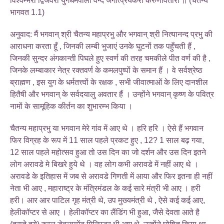
विश्वम्भरौ द्विजवरौ युगधर्मपालौ वन्दे जगत्प्रियकरौ करुणावतारौ ॥ (चैतन्य
भागवत 1.1)
अनुवाद: मैं भगवान् श्री चैतन्य महाप्रभु और भगवान् श्री नित्यानन्द प्रभु की
आराधना करता हूँ , जिनकी लम्बी भुजाएं उनके घुटनों तक पहुँचती हैं ,
जिनकी सुन्दर अंगकान्ती पिघले हुए स्वर्ण की तरह चमकीले पीत वर्ण की है ,
जिनके लम्बाकार नेत्र रक्तवर्ण के कमलपुष्पों के समान हैं । वे सर्वश्रेष्ठ
ब्राह्मण , इस युग के धर्मतत्त्वों के रक्षक , सभी जीवात्माओं के लिए दानशील
हितैषी और भगवान् के सर्वदयालु अवतार हैं । उन्होंने भगवान् कृष्ण के पवित्र
नामों के सामूहिक कीर्तन का शुभारम्भ किया ।
चैतन्य महाप्रभु या भगवान मेरे गांव में आए थे । हरि हरि । ऐसे हैं भगवान
फिर विग्रह के रूप में 11 साल पहले प्रकट हुए , 12? 1 साल बढ़ गया,
12 साल पहले महोत्सव हुआ तो उस दिन का जो दर्शन और उस दिन इतने
लोग अरावडे मे बिखरे हुये थे । वह लोग कभी अरावडे में नहीं आए थे ।
अरावडे के इतिहास में जब से अरावडे गिणती में आया और फिर इतना ही नहीं
नेता भी आए , महाराष्ट्र के मंत्रिमंडल के कई सारे मंत्री भी आए । हरी
हरी। आर आर पाटिल गृह मंत्री थे, उप मुख्यमंत्री थे , ऐसे कई कई आए,
हेलीकॉप्टर से आए । हेलीकॉप्टर का लैंडिंग भी हुआ, जैसे देवता आते है