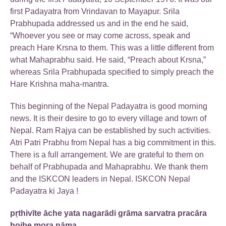
first Padayatra from Vrindavan to Mayapur. Srila
Prabhupada addressed us and in the end he said,
“Whoever you see or may come across, speak and
preach Hare Krsna to them. This was a little different from
what Mahaprabhu said. He said, “Preach about Krsna,”
whereas Srila Prabhupada specified to simply preach the
Hare Krishna maha-mantra.
This beginning of the Nepal Padayatra is good morning
news. It is their desire to go to every village and town of
Nepal. Ram Rajya can be established by such activities.
Atri Patri Prabhu from Nepal has a big commitment in this.
There is a full arrangement. We are grateful to them on
behalf of Prabhupada and Mahaprabhu. We thank them
and the ISKCON leaders in Nepal. ISKCON Nepal
Padayatra ki Jaya !
pṛthivīte āche yata nagarādi grāma sarvatra pracāra
hoibe mora nāma