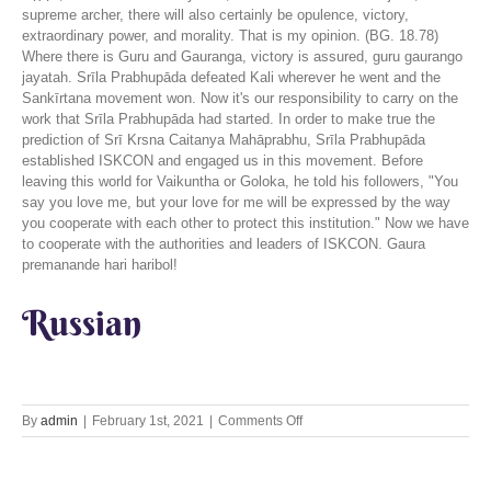
supreme archer, there will also certainly be opulence, victory,
extraordinary power, and morality. That is my opinion. (BG. 18.78)
Where there is Guru and Gauranga, victory is assured, guru gaurango
jayatah. Srīla Prabhupāda defeated Kali wherever he went and the
Sankīrtana movement won. Now it's our responsibility to carry on the
work that Srīla Prabhupāda had started. In order to make true the
prediction of Srī Krsna Caitanya Mahāprabhu, Srīla Prabhupāda
established ISKCON and engaged us in this movement. Before
leaving this world for Vaikuntha or Goloka, he told his followers, "You
say you love me, but your love for me will be expressed by the way
you cooperate with each other to protect this institution." Now we have
to cooperate with the authorities and leaders of ISKCON. Gaura
premanande hari haribol!
Russian
on
By
admin
|
February 1st, 2021
|
Comments Off
Srila
Prabhupada
inaugurated