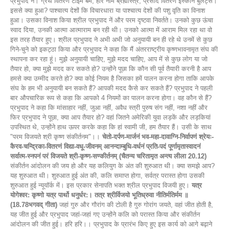
प्रभुपाद ने। ग्रंथ वितरण टाइम बम, हरि नाम ब्रह्मास्त्र, प्रसाद वितरण इस्कॉन बुलेट्स।
इससे क्या हुआ? पाश्चात्य देशों कि विचारधारा या पाश्चात्य देशों की पशु वृति का विनाश
हुआ। उसका विनाश किया श्रील प्रभुपाद नें और परम दृष्टवा निवर्तते। उनको कुछ ऊंचा
स्वाद दिया, उनकी आत्मा आत्माराम बन रही थी। उनको आत्मा में आराम मिल रहा था वो
इस तरह तैयार हुए। श्रील प्रभुपाद ने अभी अभी जो अनुयायी बन ही रहे थे उनमें से कुछ
गिने-चुने को इकट्ठा किया और प्रभुपाद ने कहा कि मैं अंतरराष्ट्रीय कृष्णभावनामृत संघ की
स्थापना कर रहा हूं। मुझे अनुयायी चाहिए, मुझे मदद चाहिए, आप में से कुछ लोग या जो
तैयार हो, क्या मुझे मदद कर सकते हो? उन्होंने पूछा कि कौन सी पूर्व तैयारी करनी है आप
हमसे क्या उम्मीद करते हो? क्या कोई नियम है जिसका हमें पालन करना होगा ताकि आपके
संघ के हम भी अनुयायी बन सकते हैं? आपकी मदद कैसे कर सकते हैं? प्रभुपाद ने पहली
बार औपचारिक रूप से कहा कि आपको 4 नियमों का पालन करना होगा। वह कौन से हैं?
प्रभुपाद ने कहा कि मांसाहार नहीं, जुआ नहीं, अवैध स्त्री पुरुष संग नहीं, नशा नहीं और
फिर प्रभुपाद ने पूछा, क्या आप तैयार हो? वहां जितने अमेरिकी युवा लड़कें और लड़कियां
उपस्थित थे, उन्होंने हाथ ऊपर करके कहा कि हां स्वामी जी, हम तैयार हैं। उसी के साथ
"परम विजयते श्री कृष्ण संकीर्तनम"।।
चेतो-दर्पण-मार्जनं भव-महा-दावाग्नि-निर्वापणं श्रेयः-
कैरव-चन्द्रिका-वितरणं विद्या-वधू-जीवनम् आनन्दाम्बुधि-वर्धनं प्रति-पदं पूर्णामृतास्वादनं
सर्वात्म-स्नपनं परं विजयते श्री-कृष्ण-सण्कीर्तनम् (चैतन्य चरितामृत अन्त्य लीला 20.12)
संकीर्तन आंदोलन की जय हो और यह कलियुग के अंत की शुरुआत थी। क्या समझे आप?
यह शुरुआत थी। शुरुआत हुई अंत की, कलि समाप्त होगा, सर्वत्र परास्त होगा उसकी
शुरुआत हुई न्यूयॉर्क में। इस प्रकार सेनापति भक्त श्रील प्रभुपाद विजयी हुए।
यत्र
योगेश्वर: कृष्णो यत्र पार्थो धनुर्धर:। तत्र श्रीर्विजयो भूतिध्रुवा नीतिर्मतिर्मम ॥
(18.78भगवद् गीता)
जहां गुरु और गौरांग की टोली है गुरु गोरांग जयते, वहां जीत होती है,
यह जीत हुई और प्रभुपाद जहां-जहां गए उन्होंने कलि को परास्त किया और संकीर्तन
आंदोलन की जीत हुई। हरि हरि।। प्रभुपाद के प्रारंभ किए हुए इस कार्य को आगे बढ़ाने