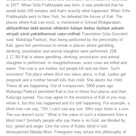
in 1977. When Srīla Prabhupāda was born, it was predicted that he
would build 108 temples and that's exactly what happened. When Srīla
Prabhupāda went to New York, he defeated the forces of Kali. The
places where Kali can exist, is mentioned in Srimad Bhāgavatam.
abhyarthitas tadā tasmai sthānāni kalaye dadau dyūtaṁ pānaṁ
striyaḥ sūnā yatrādharmaś catur-vidhaḥ
Translation Sūta Gosvāmī
said: Mahārāja Parīkṣit, thus being petitioned by the personality of
Kali, gave him permission to reside in places where gambling,
drinking, prostitution and animal slaughter were performed. (ŚB
1.17.38) Kali is where gambling, drinking, prostitution and animal
slaughter is performed. In slaughterhouses, even cows are killed and
eaten. The cow is our mother, but people kill and eat them. Such
monsters! The place where illicit sex takes place, is Kali. Ladies get
pregnant and a mother herself kills that child. She aborts her child.
These all are happening. Out of compassion, 5000 years ago
Maharaja Pariksit permitted Kali to live in these four places and then
Kaliyuga spread. You may agree to the existence of Kali or you may
refute it, but this has happened and it's still happening. For example, a
blind man can say, "Oh! I can't see any sun. Who says there is a sun.
The sun doesn't exist." What is the value of such a statement from a
blind man? Similarly people who say there is no God, are blinded by
lust, greed and anger. Like the sons of Kuber, blind in lust
disrespected Nārada Muni. Foreigners may refuse this philosophy of