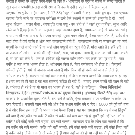
करता है कली के अड्डे कौन-कौन से होते हैं? भागवतम् के प्रथम स्कंध में स्पष्ट लिखा है
सूत उवाच अभ्यर्थितस्तदा तस्मै स्थानानि कलये ददौ। द्यूतं पानं स्त्रिय: सूना
यत्राधर्मश्चतुर्विध:॥ (भागवतम् 1.17.38) "सूत गोस्वामी ने कहा : कलियुग द्वारा इस प्रकार
याचना किये जाने पर महाराज परीक्षित ने उसे ऐसे स्थानों में रहने की अनुमति दे दी , जहाँ
जुआ खेलना , शराब पीना , वेश्यावृत्ति तथा पशु - वध होते हों " जहां द्यूत क्रीड़ा, जुआ आदि
खेले जाते हैं,वह है कलि का अड्डा। जहां मद्यपान होता है, सामान्यता कहे तो चाय पान भी।
चाय पान भी नशा पान ही है। जहां परस्त्री-पुरुष गमन होता है, वैश्या गमन होता है, अवैधयौन
जहां होता है वहां कलि है और जहां कत्लखाने होते हैं। कत्लखाने बोले या मासभक्षण या जहां
पशुओं के गले काटे जाते हैं या जहां लोग पशुओं का खून पीते हैं, मांस खाते हैं। हरि हरि ।।
आजकल तो लोग गाय को भी नहीं छोड़ते, गाय, जो हमारी माता है, माता का भी भक्षण करते
हैं, मां को खा लेते हैं। इन से अधिक बड़े राक्षस कौन होंगे? यह कली का प्रभाव है। वहां
कलि है जहां मांस भक्षण होता है, अवैधयौन होता है, फिर वर्णसंकर भी होता है। स्त्रियाँ
गर्भवती होती हैं, गर्भ से बालक जन्म लेता है और फिर मॉ ही बच्चे की जान ले लेती है,
गर्भपात करती है, कल्पना भी नहीं कर सकते। लेकिन कल्पना करने कि आवश्यकता ही नहीं
है।यह सब हो ही रहा है यह सब घटनाएं घटित हो रही हैं। माताएं अपने बच्चों की जान ले रही
है, गर्भपात हो रहें है या गौ माता का भक्षण हो रहा है, यही है कलियुग।
विषया विनिवर्तन्ते
निराहारस्य देहिनः।रसवर्जं रसोऽप्यस्य परं दृष्ट्वा निवर्तते।।(भगवद् गीता2.59)
जहां चार
प्रकार के अधार्मिक कृत्य होते हैं, वहां रहो हे कलि, ऐसा कहकर राजा परीक्षित ने कलि पर
दया दिखाई। उसकी जान नहीं ली और ऐसे स्थान कलि को दे दिए। 5000 वर्ष पूर्व की बात
है ये और फिर इस कली ने अपना जाल फैला दिया। यह मत समझना कि यह केवल हिंदुओं
की बात है अरे,कौन सा कलि? कौन से कलि की बात कर रहे हो तुम? हमें नहीं पता कौन
कलि? हमें कोई फर्क नहीं पड़ता, हम नहीं मानते। पाश्चात्य देश के लोग कह सकते हैं कि
हम कलि को नहीं मानते, कलि को नहीं जानते, हमें कोई फर्क नहीं पड़ता, हमें कोई चिंता नहीं
है कलि की। लेकिन कलि तो सर्वत्र है ही आप नहीं जानते हो या नहीं मानते हो उससे कोई