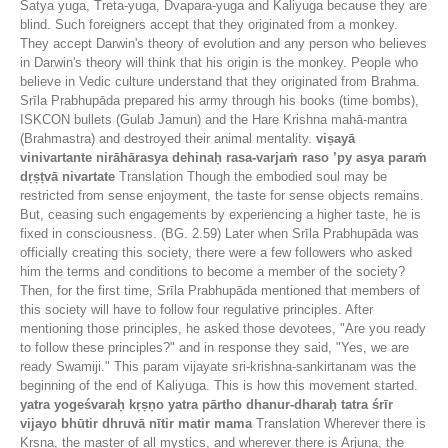
Satya yuga, Treta-yuga, Dvapara-yuga and Kaliyuga because they are
blind. Such foreigners accept that they originated from a monkey.
They accept Darwin's theory of evolution and any person who believes
in Darwin's theory will think that his origin is the monkey. People who
believe in Vedic culture understand that they originated from Brahma.
Srīla Prabhupāda prepared his army through his books (time bombs),
ISKCON bullets (Gulab Jamun) and the Hare Krishna mahā-mantra
(Brahmastra) and destroyed their animal mentality.
viṣayā
vinivartante nirāhārasya dehinaḥ rasa-varjaṁ raso ’py asya paraṁ
dṛṣṭvā nivartate
Translation Though the embodied soul may be
restricted from sense enjoyment, the taste for sense objects remains.
But, ceasing such engagements by experiencing a higher taste, he is
fixed in consciousness. (BG. 2.59) Later when Srīla Prabhupāda was
officially creating this society, there were a few followers who asked
him the terms and conditions to become a member of the society?
Then, for the first time, Srīla Prabhupāda mentioned that members of
this society will have to follow four regulative principles. After
mentioning those principles, he asked those devotees, "Are you ready
to follow these principles?" and in response they said, "Yes, we are
ready Swamiji." This param vijayate sri-krishna-sankirtanam was the
beginning of the end of Kaliyuga. This is how this movement started.
yatra yogeśvaraḥ kṛṣṇo yatra pārtho dhanur-dharaḥ tatra śrīr
vijayo bhūtir dhruvā nītir matir mama
Translation Wherever there is
Kṛṣṇa, the master of all mystics, and wherever there is Arjuna, the