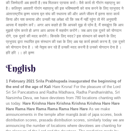
की जिम्मेदारी अब हमारी है।सब मिलकर प्रयास करो। वैसे कार्य तो गौरांग महाप्रभु का
है। कलियुग अवतारी गोरांग महाप्रभु की इस भविष्यवाणी को सच करने के लिए प्रभुपाद ने
अंतरराष्ट्रीय कृष्ण भावना मृत संघ की स्थापना की और अपने जीवन में इतना सारा कार्य
किया और यश कमाया और उनकी यह अपेक्षा थी कि जब मैं नहीं रहूंगा तो मेरे अनुयायी
आपस में सहयोग करें। अगर आप कहते हो कि आपको मुझ से प्रेम है, मैं समझूंगा कि आप
मुझसे प्रेम करते हो अगर आप आपस में सहयोग करोगे। जब आप एक दूसरे को योगदान
दोगे, एक दूसरे की मदद करोगे। किसके लिए मदद? इस संस्थान को बचाने के लिए
प्रभुपाद द्वारा स्थापित इस संस्थान की रक्षा के लिए अब यह कार्य हमको करना है, एक दूसरे
को योगदान देना है । जो नेतृत्व कर रहे हैं उनकी मदद करनी है उनको योगदान देना है ।
हरि हरि ।। हरे कृष्ण
English
1 February 2021
Srila Prabhupada inaugurated the beginning of
the end of the age of Kali
Hare Krsna! For the pleasure of the Lord
Sri Sri Pancatattva and Radha Mādhava, Radha Pandharinātha, Srī
Narsimha Deva, we have devotees from 780 locations chanting with
us today.
Hare Krishna Hare Krishna Krishna Krishna Hare Hare
Hare Rama Hare Rama Rama Rama Hare Hare
As we make
announcements in the temple after manglā ārati of japa scores, book
distribution scores, prasada distribution scores, similarly today we are
announcing the number of locations where devotees are chanting for