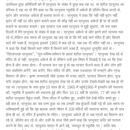
उपस्थित कुछ अतिथियों को मैं प्रभुपाद के संबंध में कुछ कह रहा था, या श्रील प्रभुपाद का
परिचय दे रहा था तो मैंने कहा था कि प्रभुपाद न्यूयॉर्क में अकेले ही कीर्तन किया करते थे,
मृदंग और करताल अकेले ही बजाया करते थे। प्रभुपाद ने कहा कि नहीं नहीं मृदंग नहीं,
मृदंग भी नहीं था और मृदंग बजाने वाला भी कोइ नहीं था प्रभुपाद अकेले ही या तो ताली
बजाते या करताल बजाते। इस प्रकार उस वक्त प्रभुपाद ने मुझे सुधारा, जो उस वक्त
दिल्ली में मैंने प्रभुपाद के संबंध में कहा था। प्रभुपाद अकेले थे और इतने सारे प्रयास चल
रहे थे,लेकिन उस समय भी प्रभुपाद यह कह रहे थे कि मेरे कई सारे मंदिर हैं और कितने
सारे मेरे भक्त हैं, प्रभुपाद इसको 1965 में कह रहे थे, जब एक भी मंदिर नहीं था। प्रभुपाद
ने कहा कि देखो कितने सारे मंदिर हैं कितने सारे भक्त हैं, प्रभुपाद दूरदृष्टि वाले थे।
"त्रिकालज्ञ प्रभुपाद", "भूत-भविष्य-वर्तमान के ज्ञाता श्रील प्रभुपाद"। प्रभुपाद देख रहे थे
मंदिर तो थे नहीं, प्रभुपाद अकेले ही थे लेकिन उन्हें इस विषय में दिखाई दे रहा था कि ऐसा
होना है और जरूर होगा। मैं प्रयास कर रहा हूं तो यह प्रचार फैलने वाला है और लोग हरि
नाम संकीर्तन करेंगें, जप करेंगे, फिर मंदिर भी होंगे, भक्त रथयात्रा भी मनाएंगे और ग्रंथ
वितरण भी होगा। कृष्ण जन्माष्टमी जैसे उत्सव भी मनाए जाएंगे, प्रसाद वितरण होगा, फूड
फॉर लाइफ होगा, यह सब श्रील प्रभुपाद देख रहे थे और उनके देखते-देखते यह सब हो भी
रहा था।प्रभुपाद के पास कुछ 10 साल ही थे, 1965 में पहुंचे1966 में इस्कॉन की स्थापना
की, न्यूयॉर्क में इस्कॉन की स्थापना हुई और फिर 10-11 वर्षों के उपरांत, 77 की उम्र में
श्रील प्रभुपाद वैकुंठ वासी, नित्य लीला में प्रविष्ट हुए, उन्होंने ऐसे देखे मंदिर बनते हुए ।
वही बात है, प्रभुपाद का जब जन्म हुआ था तब उनकी जब कुंडली देखी गई तो उस समय पर
भविष्यवाणी हुई थी कि यह बालक अपने जीवन में 108 मंदिरों की स्थापना करेगा, वह भी सच
होना ही था, वो मंदिर हैं इस्कॉन के मंदिर। प्रभुपाद अकेले ही थे जब ग्रंथों का वितरण कर
रहे थे, कीर्तन कर रहे थे और उसी के साथ जैसे हमने कहा कि प्रभुपाद कलि को परास्त
करने के लिए आए थे, प्रभुपाद यात्रा में आगे बढ़े, जलदूत से न्यूयॉर्क गए। कलि क्या