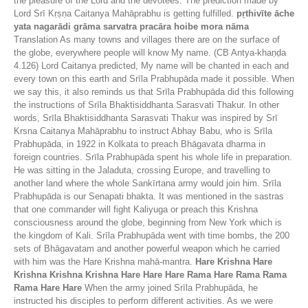
the pleasure of the Lord and the devotees. The prediction made by
Lord Srī Kṛṣṇa Caitanya Mahāprabhu is getting fulfilled.
pṛthivīte āche
yata nagarādi grāma sarvatra pracāra hoibe mora nāma
Translation As many towns and villages there are on the surface of
the globe, everywhere people will know My name. (CB Antya-khaṇḍa
4.126) Lord Caitanya predicted, My name will be chanted in each and
every town on this earth and Srīla Prabhupāda made it possible. When
we say this, it also reminds us that Srīla Prabhupāda did this following
the instructions of Srīla Bhaktisiddhanta Sarasvati Thakur. In other
words, Srīla Bhaktisiddhanta Sarasvati Thakur was inspired by Srī
Krsna Caitanya Mahāprabhu to instruct Abhay Babu, who is Srīla
Prabhupāda, in 1922 in Kolkata to preach Bhāgavata dharma in
foreign countries. Srīla Prabhupāda spent his whole life in preparation.
He was sitting in the Jaladuta, crossing Europe, and travelling to
another land where the whole Sankīrtana army would join him. Srīla
Prabhupāda is our Senapati bhakta. It was mentioned in the sastras
that one commander will fight Kaliyuga or preach this Krishna
consciousness around the globe, beginning from New York which is
the kingdom of Kali. Srīla Prabhupāda went with time bombs, the 200
sets of Bhāgavatam and another powerful weapon which he carried
with him was the Hare Krishna mahā-mantra.
Hare Krishna Hare
Krishna Krishna Krishna Hare Hare Hare Rama Hare Rama Rama
Rama Hare Hare
When the army joined Srīla Prabhupāda, he
instructed his disciples to perform different activities. As we were