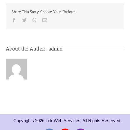
the
beginning
Share This Story, Choose Your Platform!
of
the
Facebook
Twitter
Whatsapp
Email
end
of
the
age
of
About the Author:
admin
Kali
Copyrights 2026 Lok Web Services. All Rights Reserved.