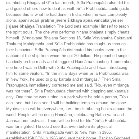
distributing Bhagavad Gīta last month, Srīla Prabhupāda also did this
and guided others how to do it as well. Srīla Prabhupāda could guide
because this is what he had done in India, when he was completely
alone.
āpani ācari prabhu jīvere śikhāya āpna vañcaka yei sei
jirjane bhajāya
Translation The Lord sets example Himself to teach
the spirit souls. The one who performs nirjana bhajana simply cheats
himself. (Vrndavane Bhajana Sections 18, Srila Visvanatha Cakravarti
Thakura) Mahāprabhu and Srīla Prabhupāda has taught us through
their behaviour. Srīla Prabhupāda distributed his books even to the
captain of the ship from whom he got 20 dollars. He preached single
handedly on the roads and it triggered Harināma chanting. I remember,
one time I was in Delhi with Srīla Prabhupāda and I was introducing
him to some visitors, "In the initial days when Srīla Prabhupāda was
in New York, he used to play kartāla and mrdangas." Then Srīla
Prabhupāda immediately corrected me and said, "No, even mrdanga
was not there". Srīla Prabhupāda chanted with clapping and karatāls
only. One time he was sitting in a park where he told a person, "You
can't see, but I can see. I will be building temples around the globe.
My disciples will be everywhere, I will be distributing books around the
world. People will be doing Harināma, celebrating Ratha-yatra and
Janmastami festivals. There will be food for life." Srīla Prabhupāda
was far sighted. He could see that even before its physical
manifestation. Srīla Prabhupāda went to New York in 1965,
established ISKCON in 1966 and went back home, Back to Godhead