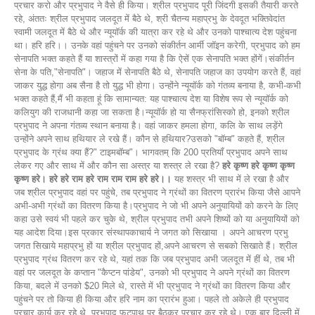
प्रचार करो और प्रभुपाद ने वैसे ही किया। श्रील प्रभुपाद पूरी जिंदगी इसकी तैयारी करते
रहे, अंततः श्रील प्रभुपाद जलदूत में बैठे थे, श्री चैतन्य महाप्रभु के देवदूत भक्तिवेदांत
स्वामी जलदूत में बैठे थे और न्यूयॉर्क की यात्रा कर रहे थे और उनको पाश्चात्य देश पहुंचना
था। हरि हरि।। उनके वहां पहुंचने पर उनको संकीर्तन आर्मी जॉइन करेगी, प्रभुपाद को हम
सेनापति भक्त कहते हैं या शास्त्रों में कहा गया है कि ऐसें एक सेनापति भक्त होंगें।संकीर्तन
सेना के पति,"सेनापति"। जहाज में सेनापति बैठे थे, सेनापति जहाज का उपयोग करते हैं, वहां
जाकर युद्ध होगा अब सैना है तो युद्ध भी होगा। उन्होंने न्यूयॉर्क को गंतव्य बनाया है, कभी-कभी
भक्त कहते हैं,मैं भी कहता हूं कि सामान्‍यत: यह पाश्चात्य देश या विशेष रूप से न्यूयॉर्क को
कलियुग की राजधानी कहा जा सकता है।न्यूयॉर्क हो या सैनफ्रांसिस्को हो, इनको श्रील
प्रभुपाद ने अपना गंतव्य स्थान बनाया है। वहां जाकर हमला होगा, कलि के साथ लड़ेंगे
उन्होंने अपने साथ हथियार ले रखे हैं। कौन से हथियार?उसको "बॉम्ब" कहते हैं, श्रील
प्रभुपाद के ग्रंथ क्या हैं?" टाइमबॉम्ब"। भागवतम् कि 200 प्रतियाँ प्रभुपाद अपने साथ
लेकर गए और साथ में और कौन सा अस्त्र या शस्त्र ले रखा है?
हरे कृष्ण हरे कृष्ण कृष्ण
कृष्ण हरे। हरे हरे राम हरे राम राम राम हरे हरे।।
यह शस्त्र भी साथ में ले रखा है और
जब श्रील प्रभुपाद वहां पर पहुंचे, तब प्रभुपाद ने ग्रंथों का वितरण प्रारंभ किया जैसे आपने
अभी-अभी ग्रंथों का वितरण किया है।प्रभुपाद ने जो भी अपने अनुयायियों को करने के लिए
कहा उसे स्वयं भी पहले कर चुके थे, श्रील प्रभुपाद तभी अपने शिष्यों को या अनुयायियों को
यह आदेश दिया।इस प्रकार संस्थापकाचार्य ने जगत को सिखाया । अपने आचरण प्रभु
जगत सिखाये महाप्रभु हों या श्रील प्रभुपाद हों,अपने आचरण से सबको सिखाते हैं। श्रील
प्रभुपाद ग्रंथ वितरण कर रहे थे, यहां तक कि जब प्रभुपाद अभी जलदूत में हीं थे, तब भी
वहां पर जलदूत के कप्तान "कैप्टन पांडेय", उनको भी प्रभुपाद ने अपने ग्रंथों का वितरण
किया, बदले में उनको $20 मिले थे, रास्ते में भी प्रभुपाद ने ग्रंथों का वितरण किया और
पहुंचने पर तो किया ही किया और हरि नाम का प्रारंभ हुआ। पहले तो अकेले ही प्रभुपाद
प्रचार कार्य कर रहे थे, प्रभुपाद फुटपाथ पर बैठकर प्रचार कर रहे थे। एक बार दिल्ली में