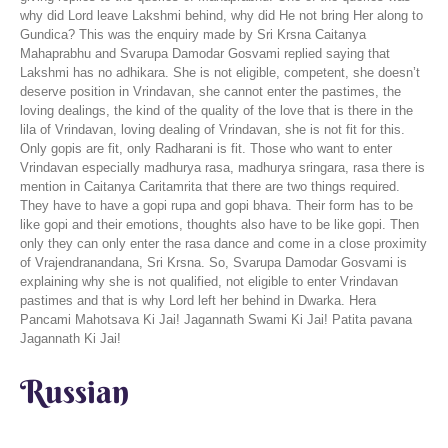
why did Lord leave Lakshmi behind, why did He not bring Her along to
Gundica? This was the enquiry made by Sri Krsna Caitanya
Mahaprabhu and Svarupa Damodar Gosvami replied saying that
Lakshmi has no adhikara. She is not eligible, competent, she doesn’t
deserve position in Vrindavan, she cannot enter the pastimes, the
loving dealings, the kind of the quality of the love that is there in the
lila of Vrindavan, loving dealing of Vrindavan, she is not fit for this.
Only gopis are fit, only Radharani is fit. Those who want to enter
Vrindavan especially madhurya rasa, madhurya sringara, rasa there is
mention in Caitanya Caritamrita that there are two things required.
They have to have a gopi rupa and gopi bhava. Their form has to be
like gopi and their emotions, thoughts also have to be like gopi. Then
only they can only enter the rasa dance and come in a close proximity
of Vrajendranandana, Sri Krsna. So, Svarupa Damodar Gosvami is
explaining why she is not qualified, not eligible to enter Vrindavan
pastimes and that is why Lord left her behind in Dwarka. Hera
Pancami Mahotsava Ki Jai! Jagannath Swami Ki Jai! Patita pavana
Jagannath Ki Jai!
Russian