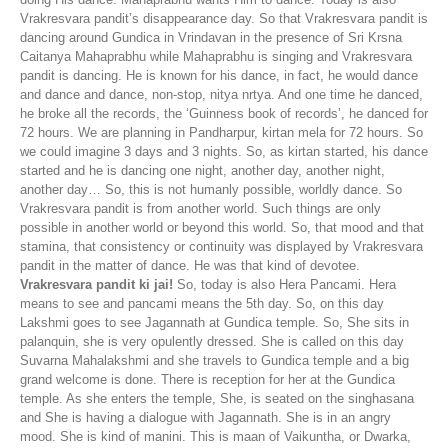
Vrakresvara pandit’s disappearance day. So that Vrakresvara pandit is
dancing around Gundica in Vrindavan in the presence of Sri Krsna
Caitanya Mahaprabhu while Mahaprabhu is singing and Vrakresvara
pandit is dancing. He is known for his dance, in fact, he would dance
and dance and dance, non-stop, nitya nrtya. And one time he danced,
he broke all the records, the ‘Guinness book of records’, he danced for
72 hours. We are planning in Pandharpur, kirtan mela for 72 hours. So
we could imagine 3 days and 3 nights. So, as kirtan started, his dance
started and he is dancing one night, another day, another night,
another day… So, this is not humanly possible, worldly dance. So
Vrakresvara pandit is from another world. Such things are only
possible in another world or beyond this world. So, that mood and that
stamina, that consistency or continuity was displayed by Vrakresvara
pandit in the matter of dance. He was that kind of devotee.
Vrakresvara pandit ki jai!
So, today is also Hera Pancami. Hera
means to see and pancami means the 5th day. So, on this day
Lakshmi goes to see Jagannath at Gundica temple. So, She sits in
palanquin, she is very opulently dressed. She is called on this day
Suvarna Mahalakshmi and she travels to Gundica temple and a big
grand welcome is done. There is reception for her at the Gundica
temple. As she enters the temple, She, is seated on the singhasana
and She is having a dialogue with Jagannath. She is in an angry
mood. She is kind of manini. This is maan of Vaikuntha, or Dwarka,