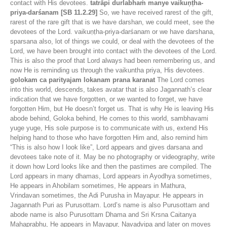
contact with His devotees.
tatrāpi durlabhaṁ manye vaikuṇṭha-
priya-darśanam [SB 11.2.29]
So, we have received rarest of the gift,
rarest of the rare gift that is we have darshan, we could meet, see the
devotees of the Lord. vaikuṇṭha-priya-darśanam or we have darshana,
sparsana also, lot of things we could, or deal with the devotees of the
Lord, we have been brought into contact with the devotees of the Lord.
This is also the proof that Lord always had been remembering us, and
now He is reminding us through the vaikuntha priya, His devotees.
golokam ca parityajam lokanam prana karanat
The Lord comes
into this world, descends, takes avatar that is also Jagannath’s clear
indication that we have forgotten, or we wanted to forget, we have
forgotten Him, but He doesn’t forget us. That is why He is leaving His
abode behind, Goloka behind, He comes to this world, sambhavami
yuge yuge, His sole purpose is to communicate with us, extend His
helping hand to those who have forgotten Him and, also remind him
“This is also how I look like”, Lord appears and gives darsana and
devotees take note of it. May be no photography or videography, write
it down how Lord looks like and then the pastimes are compiled. The
Lord appears in many dhamas, Lord appears in Ayodhya sometimes,
He appears in Ahobilam sometimes, He appears in Mathura,
Vrindavan sometimes, the Adi Purusha in Mayapur. He appears in
Jagannath Puri as Purusottam. Lord’s name is also Purusottam and
abode name is also Purusottam Dhama and Sri Krsna Caitanya
Mahaprabhu, He appears in Mayapur, Navadvipa and later on moves