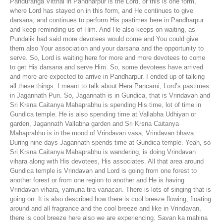
Panduranga Vitthal in Pandharpur is the Lord, or this is one form,
where Lord has stayed on in this form, and He continues to give
darsana, and continues to perform His pastimes here in Pandharpur
and keep reminding us of Him. And He also keeps on waiting, as
Pundalik had said more devotees would come and You could give
them also Your association and your darsana and the opportunity to
serve. So, Lord is waiting here for more and more devotees to come
to get His darsana and serve Him. So, some devotees have arrived
and more are expected to arrive in Pandharpur. I ended up of talking
all these things. I meant to talk about Hera Pancami, Lord’s pastimes
in Jagannath Puri. So, Jagannath is in Gundica, that is Vrindavan and
Sri Krsna Caitanya Mahaprabhu is spending His time, lot of time in
Gundica temple. He is also spending time at Vallabha Udhiyan or
garden, Jagannath Vallabha garden and Sri Krsna Caitanya
Mahaprabhu is in the mood of Vrindavan vasa, Vrindavan bhava.
During nine days Jagannath spends time at Gundica temple. Yeah, so
Sri Krsna Caitanya Mahaprabhu is wandering, is doing Vrindavan
vihara along with His devotees, His associates. All that area around
Gundica temple is Vrindavan and Lord is going from one forest to
another forest or from one region to another and He is having
Vrindavan vihara, yamuna tira vanacari. There is lots of singing that is
going on. It is also described how there is cool breeze flowing, floating
around and all fragrance and the cool breeze and like in Vrindavan,
there is cool breeze here also we are experiencing. Savan ka mahina