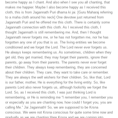
become happy as I chant. And also when I see you all chanting, that
makes me happier. Maybe I also become happy as I received this
cloth, this is from Jagannath Puri dhama ki jai. [Guru Maharaj referring
to a maha cloth around his neck] One devotee just returned from
Jagannath Puri and he offered me this cloth. There is certainly some
Jagannath connection with this cloth. As I received this cloth, I
thought Jagannath is still remembering me. And, then I thought
Jagannath never forgets me, or he has not forgotten me, nor he has
forgotten any one of you that is us. The living entities we become
conditioned and we forget the Lord. The Lord never ever forgets us.
He always keeps remembering us. As sometimes, children when they
get old, they get married, they may forget their parents, ignore their
parents, go away from their parents. The parents never ever forget
their children. They always keep remembering, they are concerned
about their children. They care, they want to take care or remember.
They are always the well wishers for their children. So, like that, Lord
is our father, mother, He is everything for the living entity. So, like
parents Lord also never forgets us, although foolishly we forget the
Lord. So, as I received this cloth, I was just thinking Lord is
remembering, or He is reminding me “I remember you, I remember you
or especially as you are chanting now, how could I forget you, you are
calling Me.” Jai Jagannath! So, we are supposed to be Krsna
conscious. We were not Krsna conscious for quite some time now and
gradually as we are chanting Hare Krsna and we are coming into