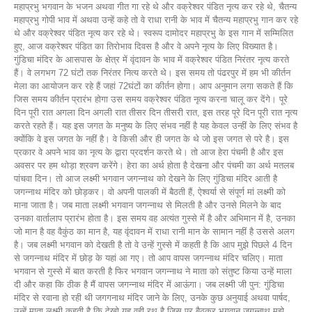
महाप्रभु भगवान के भजन अथवा गीत गा रहे थे और वक्रेश्वर पंडित नृत्य कर रहे थे, चैतन्य
महाप्रभु गोपी भाव में अथवा उन्हें कहे तो वे राधा रानी के भाव में चैतन्य महाप्रभु गान कर रहे
थे और वक्रेश्वर पंडित नृत्य कर रहे थे। स्वरूप दामोदर महाप्रभु के इस गान में सम्मिलित
हुए, आज वक्रेश्वर पंडित का तिरोभाव दिवस है और वे अपने नृत्य के लिए विख्यात है।
गुंडिचा मंदिर के आसपास के क्षेत्र में वृंदावन के भाव में वक्रेश्वर पंडित निरंतर नृत्य करते
हैं। वे लगभग 72 घंटों तक निरंतर नित्य करते थे। इस समय तो पंढरपुर में हम भी कीर्तन
मेला का आयोजन कर रहे हैं जहां 72घंटों का कीर्तन होगा। आप अनुमान लगा सकते हैं कि
जिस समय कीर्तन प्रारंभ होगा उस समय वक्रेश्वर पंडित नृत्य करना चालू कर देंगे। पूरे
दिन पूरी रात अगला दिन अगली रात तीसर दिन तीसरी रात, इस तरह पूरे दिन पूरी रात नृत्य
करते रहते हैं। यह इस जगत के मनुष्य के लिए संभव नहीं है यह केवल उन्हीं के लिए संभव है
क्योंकि वे इस जगत के नहीं है। वे किसी और ही जगत के थे जो इस जगत से परे है। इस
प्रकार वे अपने भाव का नृत्य के द्वारा प्रदर्शन करते थे। तो आज हेरा पंचमी है और इस
अवसर पर हम थोड़ा श्रवण करेंगे। हेरा का अर्थ होता है देखना और पंचमी का अर्थ मतलब
पांचवा दिन। तो आज लक्ष्मी भगवान जगन्नाथ को देखने के लिए गुंडिचा मंदिर आती है
जगन्नाथ मंदिर को छोड़कर। वो अपनी पालकी में बैठती हैं, ऐश्वर्या से संपूर्ण मां लक्ष्मी को
माना जाता है। जब माता लक्ष्मी भगवान जगन्नाथ से मिलती है और उनसे मिलने के बाद
उनका वार्तालाप प्रारंभ होता है। इस समय वह अत्यंत गुस्से में है और अभिमान में है, उनका
जो मान है वह वैकुंठ का मान है, यह वृंदावन में राधा रानी मान के सामान नहीं है उससे अलग
है। जब लक्ष्मी भगवान को देखती है तो वे उन्हें गुस्से में कहती है कि आप मुझे पिछले 4 दिन
से जगन्नाथ मंदिर में छोड़ के यहां आ गए। तो आप वापस जगन्नाथ मंदिर चलिए। माता
भगवान से गुस्से में बात करती है फिर भगवान जगन्नाथ ने माता को संतुष्ट किया उन्हें माला
दी और कहा कि ठीक है मैं वापस जगन्नाथ मंदिर में आऊंगा। जब लक्ष्मी जी पुन: गुंडिचा
मंदिर से रवाना हो रही थी जगगनाथ मंदिर जाने के लिए, उनके कुछ अनुयाई अथवा पार्षद,
उन्हें माता लक्ष्मी कहती है कि देखो यह वही रथ है जिस पर बैठकर भगवान जगन्नाथ मुझे