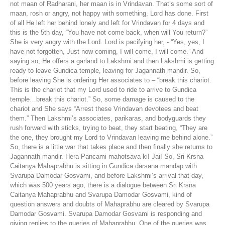
not maan of Radharani, her maan is in Vrindavan. That’s some sort of
maan, rosh or angry, not happy with something, Lord has done. First
of all He left her behind lonely and left for Vrindavan for 4 days and
this is the 5th day, “You have not come back, when will You return?”
She is very angry with the Lord. Lord is pacifying her, - “Yes, yes, I
have not forgotten, Just now coming, I will come, I will come.” And
saying so, He offers a garland to Lakshmi and then Lakshmi is getting
ready to leave Gundica temple, leaving for Jagannath mandir. So,
before leaving She is ordering Her associates to – “break this chariot.
This is the chariot that my Lord used to ride to arrive to Gundica
temple…break this chariot.” So, some damage is caused to the
chariot and She says “Arrest these Vrindavan devotees and beat
them.” Then Lakshmi’s associates, parikaras, and bodyguards they
rush forward with sticks, trying to beat, they start beating, “They are
the one, they brought my Lord to Vrindavan leaving me behind alone.”
So, there is a little war that takes place and then finally she returns to
Jagannath mandir. Hera Pancami mahotsava ki! Jai! So, Sri Krsna
Caitanya Mahaprabhu is sitting in Gundica darsana mandap with
Svarupa Damodar Gosvami, and before Lakshmi’s arrival that day,
which was 500 years ago, there is a dialogue between Sri Krsna
Caitanya Mahaprabhu and Svarupa Damodar Gosvami, kind of
question answers and doubts of Mahaprabhu are cleared by Svarupa
Damodar Gosvami. Svarupa Damodar Gosvami is responding and
giving replies to the queries of Mahaprabhu. One of the queries was