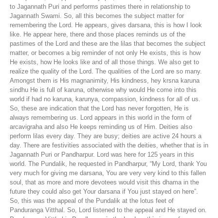
to Jagannath Puri and performs pastimes there in relationship to
Jagannath Swami. So, all this becomes the subject matter for
remembering the Lord. He appears, gives darsana, this is how I look
like. He appear here, there and those places reminds us of the
pastimes of the Lord and these are the lilas that becomes the subject
matter, or becomes a big reminder of not only He exists, this is how
He exists, how He looks like and of all those things. We also get to
realize the quality of the Lord. The qualities of the Lord are so many.
Amongst them is His magnanimity, His kindness, hey krsna karuna
sindhu He is full of karuna, otherwise why would He come into this
world if had no karuna, karunya, compassion, kindness for all of us.
So, these are indication that the Lord has never forgotten, He is
always remembering us. Lord appears in this world in the form of
arcavigraha and also He keeps reminding us of Him. Deities also
perform lilas every day. They are busy; deities are active 24 hours a
day. There are festivities associated with the deities, whether that is in
Jagannath Puri or Pandharpur. Lord was here for 125 years in this
world. The Pundalik, he requested in Pandharpur, “My Lord, thank You
very much for giving me darsana, You are very very kind to this fallen
soul, that as more and more devotees would visit this dhama in the
future they could also get Your darsana if You just stayed on here”.
So, this was the appeal of the Pundalik at the lotus feet of
Panduranga Vitthal. So, Lord listened to the appeal and He stayed on.