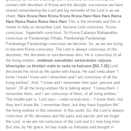
contact with devotees of Krsna and the disciplic succession we have
started remembering the Lord and big reminder of the Lord is as we
chant,
Hare Krsna Hare Krsna Krsna Krsna Hare Hare Hare Rama
Hare Rama Rama Rama Hare Hare
This is the reminder and this is
meant to help us remember Lord, become Lord conscious, Krsna
conscious, Jagannath conscious, Sri Krsna Caitanya Mahaprabhu
conscious or Panduranga Vithala, Panduranga Panduranga
Panduranga Panduranga conscious we become. So, as we are trying
to become Krsna conscious. The Lord is always conscious of His
devotees, His devotees or non-devotees also. He is conscious of all
the living entities.
vedāhaṁ samatītāni vartamānāni cārjuna
bhaviṣyāṇi ca bhūtāni māṁ tu veda na kaścana [BG 7.26]
Lord
disclosed His mind as He spoke with Arjuna. He said veda aham “I
know I know I know and I remember and I am conscious of all the
living entities”. And, “I know and I remember their past, present and
future”. Of all the living entities He is talking about. “I know them, I
remember them, and I am conscious of them, of all living entities.”
The trouble part is, Lord says – veda na kaścana – “I know them, but
they don’t know Me. I remember them, but they have forgotten Me”,
the living entities in this universe, in this world. So, the Lord is always
conscious of His devotees and His parts and parcels and we forget
the Lord, or we are not conscious of the Lord and it’s now long time.
But now, by His grace, he has made us fortunate and brought in