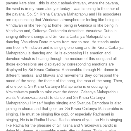
pavana kare shor…this is about ashad-shravan, where the pavana,
the wind is in my room also yesterday I was listening to the shor of
the pavana. So, Sri Krsna Caitanya Mahaprabhu and His associates
are experiencing that Vrindavan atmosphere or feeling like being in
Vrindavan or like feeling at home, being in Gundica is like being in
Vrindavan and, Caitanya Caritamrita describes Vasudeva Dutta is
singing different songs and Sri Krsna Caitanya Mahaprabhu is
dancing. Vasudeva Datta moves from tree to tree. He stands under
one tree in Vrindavan and is singing one song and Sri Krsna Caitanya
Mahaprabhu is dancing and He is expressing His emotion and
devotion which is hearing through the medium of this song and all
those expressions are displayed by corresponding emotions are
displayed by Sri Krsna Caitanya Mahaprabhu through His dance in
different mudras, and bhavas and movements they correspond the
mood of the song, the theme of the song, the rasa of the song. Then,
at one point, Sri Krsna Caitanya Mahaprabhu is encouraging
Vrakeshwara pandit to take over the dance, Caitanya Mahaprabhu
wants Vrakresvara pandit to dance and Sri Krsna Caitanya
Mahaprahbhu Himself begins singing and Svarupa Damodara is also
joining in chorus and that goes on. Sri Krsna Caitanya Mahaprabhu is
singing. He must be singing like gopi, or especially Radharani is
singing, He is in Radha bhava, Radha bhava dhyuti, so He is singing
like Radha for the pleasure of Sri Krsna and Vrakresvara pandit is
doing His dance. Mahaprabhu wants Him to dance. Today is also