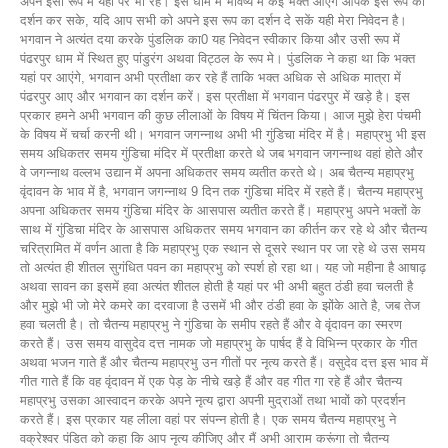
अपने इसी रूप में यहां पर भी रहे। इस धाम में भविष्य में कई भक्त आएंगे आपके इस रूप का
दर्शन कर सके, यदि आप सभी को अपने इस रूप का दर्शन दे सकें यही मेरा निवेदन है।
भगवान ने अत्यंत दया करके पुंडलिक का0 यह निवेदन स्वीकार किया और उसी रूप में
पंढरपुर धाम में स्थित हुए पांडुरंग अथवा विट्ठल के रूप मे। पुंडलिक ने कहा था कि भक्त
यहां पर आएंगे, भगवान अभी प्रतीक्षा कर रहे हैं ताकि भक्त अधिक से अधिक मात्रा में
पंढरपुर आए और भगवान का दर्शन करें। इस प्रतीक्षा में भगवान पंढरपुर में खड़े है। इस
प्रकार हमने अभी भगवान की कुछ लीलाओं के विषय में चिंतन किया। आज मुझे हेरा पंचमी
के विषय में चर्चा करनी थी। भगवान जगन्नाथ अभी भी गुंडिचा मंदिर में है। महाप्रभु भी इस
समय अधिकतर समय गुंडिचा मंदिर में प्रतीक्षा करते थे जब भगवान जगन्नाथ वहां होते और
वे जगन्नाथ वल्लभ उद्यान में अपना अधिकतर समय व्यतीत करते थे। अब चैतन्य महाप्रभु
वृंदावन के भाव में है, भगवान जगन्नाथ 9 दिन तक गुंडिचा मंदिर में रहते हैं। चैतन्य महाप्रभु
अपना अधिकतर समय गुंडिचा मंदिर के आसपास व्यतीत करते हैं। महाप्रभु अपने भक्तों के
साथ में गुंडिचा मंदिर के आसपास अधिकतर समय भगवान का कीर्तन कर रहे थे और चैतन्य
चरित्रामित में वर्णन आता है कि महाप्रभु एक स्थान से दूसरे स्थान पर जा रहे थे उस समय
तो अत्यंत ही शीतल सुगंधित पवन का महाप्रभु को स्पर्श हो रहा था। यह जो महीना है आषाढ़
अथवा सावन का इसमें हवा अत्यंत शीतल होती है यहां पर भी अभी बहुत ठंडी हवा चलती है
और मुझे भी जो मेरे कमरे का दरवाजा है उसमें भी और ठंडी हवा के झोंके आते है, जब तेज
हवा चलती है। तो चैतन्य महाप्रभु ने गुंडिचा के समीप रहते हैं और वे वृंदावन का स्मरण
करते हैं। उस समय वासुदेव दत्त नामक जो महाप्रभु के पार्षद हैं वे विभिन्न प्रकार के गीत
अथवा भजन गाते हैं और चैतन्य महाप्रभु उन गीतों पर नृत्य करते हैं। वसुदेव दत्त इस भाव में
गीत गाते हैं कि वह वृंदावन में एक पेड़ के नीचे खड़े हैं और वह गीत गा रहे हैं और चैतन्य
महाप्रभु उसका आस्वादन करके अपने नृत्य द्वारा अपनी मुद्राओं तथा भावों को प्रदर्शन
करते हैं। इस प्रकार यह लीला वहां पर संपन्न होती है। एक समय चैतन्य महाप्रभु ने
वक्रेश्वर पंडित को कहा कि आप नृत्य कीजिए और मैं अभी आराम करूंगा तो चैतन्य