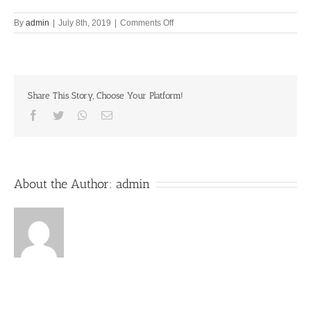
on
By
admin
|
July 8th, 2019
|
Comments Off
Lord
never
forgets
His
devotees
Share This Story, Choose Your Platform!
8th
July
Facebook
Twitter
Whatsapp
Email
About the Author:
admin