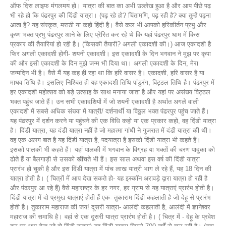
ऑफ दिस लाइफ मंगलमय हो। यात्रा की बात का अभी उल्लेख हुआ है और आप पीछे पढ़
भी रहे हो कि पंढरपुर की दिंडी यात्रा। (पढ़ रहे हो? चिंतामणि, पढ़ रही है? क्या तुम्हें पढ़ना
आता है? यह संस्कृत, मराठी या कहो हिंदी है। वैसे कल भी आपको हरिकीर्तन प्रभु और
कृष्ण भक्त प्रभु पंढरपुर आने के लिए प्रेरित कर रहे थे कि यहां पंढरपुर धाम में किस
प्रकार की तैयारियां हो रही है। (किसकी तैयारी? अगली एकादशी की।) आज एकादशी है
फिर अगली एकादशी होगी- शयनी एकादशी। इस एकादशी के दिन भगवान ने मुझ पर कृपा
की और इसी एकादशी के दिन मुझे जन्म भी दिया था। अगली एकादशी के दिन, मेरा
जन्मदिन भी है। वैसे मैं यह कह ही रहा था कि हरि वासर है। एकादशी, हरि वासर है या
माधव तिथि है। इसलिए निश्चित ही यह एकादशी तिथि पांडुरंग, विट्ठल तिथि है। पंढरपुर में
हर एकादशी महोत्सव को बड़े उत्साह के साथ मनाया जाता है और यहां पर असंख्य विट्ठल
भक्त पहुंच जाते हैं। उन सभी एकादशियों में जो शयनी एकादशी है अर्थात अगले वाली
एकादशी में सबसे अधिक संख्या में यात्री/ दर्शनार्थी या विठ्ठल भक्त पंढरपुर पहुंच जाते हैं।
यह पंढरपुर में दर्शन करने या पहुंचने की एक विधि कहो या एक प्रकार कहो, वह दिंडी यात्रा
है। दिंडी यात्रा, यह दंडी यात्रा नहीं है जो महात्मा गांधी ने गुजरात में दंडी यात्रा की थी।
वह एक अलग बात है यह दिंडी यात्रा है, पदयात्रा है इसको दिंडी यात्रा भी कहते हैं।
इसको पालकी भी कहते हैं। यहां पालकी में भगवान के विग्रह या भक्तों की चरण पादुका को
ढोते हैं या बैलगाड़ी से उसको खींचते भी हैं। इस साल अथवा इस वर्ष की दिंडी यात्रा
प्रारंभ हो चुकी है और इस दिंडी यात्रा में पांच लाख यात्री भाग ले रहे हैं, यह 18 दिन की
यात्रा होती है। ( चित्रों में आप देख सकते हो- यह इस्कॉन अरावड़े द्वारा यात्रा हो रही है
और पंढरपुर आ रहे हैं) वैसे महाराष्ट्र के हर नगर, हर ग्राम से यह यात्राएं प्रारंभ होती है।
दिंडी यात्रा में दो प्रमुख यात्राएं होती हैं एक- तुकाराम दिंडी कहलाती है जो देहू से प्रारंभ
होती है। तुकाराम महाराज की जय! दूसरी यात्रा- आलंदी कहलाती है, आलंदी में ज्ञानेश्वर
महाराज की समाधि है। वहां से एक दूसरी यात्रा प्रारंभ होती है। ( चित्र में - देहू के प्रवेश