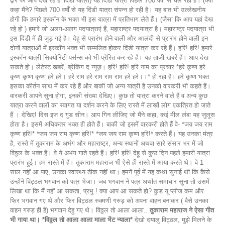
द्वार पर आप देख रहे हो दिंडी यात्रा) यह दिंडी यात्रा पिछले 700 वर्षों से चल रही है। (क्या
कहा मैंने? पिछले 700 वर्षों से यह दिंडी यात्रा संपन्न हो रही है। यह बात भी उल्लेखनीय
होगी कि हमारे इस्कॉन के भक्त भी इस यात्रा में प्रतिभाग लेते हैं। (जैसा कि आप यहां देख
रहे हो ) हमारे जो अलग-अलग पदयात्राएं हैं, महाराष्ट्र पदयात्रा है। महाराष्ट्र पदयात्रा भी
इस दिंडी में ही जुड़ गई है। देहू से प्रारंभ होने वाली और आलंदी से प्रारंभ होने वाली इन
दोनों यात्राओं में इस्कॉन भक्त भी सम्मलित होकर दिंडी यात्रा कर रहे हैं। हरि! हरि! हमारे
इस्कॉन यात्री सिक्योरिटी पर्सन्स को भी प्रेरित कर रहे हैं। यह ताजी खबरें हैं। आप देख
सकते हो। लेटेस्ट खबरें, ब्रेकिंग द न्यूज़। हरि! हरि! हरि नाम का प्रचार *हरे कृष्ण हरे
कृष्ण कृष्ण कृष्ण हरे हरे। हरे राम हरे राम राम राम हरे हरे।।* हो रहा है। हरे कृष्ण भक्त
इसका कीर्तन साथ में कर रहे हैं और बाकी जो अन्य यात्री है उनको वारकरी भी कहते हैं।
वारकरी आपने सुना होगा, इनकी संख्या देखिए। कुछ तो यात्रा करने वाले हैं व अन्य कुछ
यात्रा करने वालों का स्वागत या दर्शन करने के लिए रास्ते में लाखों लोग एकत्रित हो जाते
हैं । देखिए! दिस इज द गुड सीन। आप गिन लीजिए जो मैंने कहा, कई मील लंबा यह जुलूस
होता है। इसमें अधिकतर भक्त ही होते हैं। बाकी जो इसमें वारकरी होते हैं वे- *जय जय राम
कृष्ण हरि!* *जय जय राम कृष्ण हरि!* *जय जय राम कृष्ण हरि!* करते हैं। यह उनका मंत्र
है, रास्ते में तुकाराम के अभंग और महाराष्ट्र, अन्य स्थानों अथवा सारे संसार भर में जो
विठ्ठल के भक्त हैं। वे ये अभंग गाते रहते हैं। हरि! हरि! देहू से कुछ दिन पहले हमारी यात्रा
प्रारंभ हुई। हम रास्ते में हैं। तुकाराम महाराज भी ऐसे ही रास्ते में आया करते थे। वे 1
साल नहीं आ पाए, उनका स्वास्थ्य ठीक नहीं था। हमनें पूर्व में यह कथा सुनाई थी कि कैसे
उन्होंने विट्ठल भगवान को पत्र भेजा। जब भगवान ने पत्र अर्थात समाचार सुना तो उसमें
लिखा था कि मैं नहीं आ सकता, प्रभु ! क्या आप आ सकते हो? कुड यू प्लीज कम और
फिर भगवान गए थे और फिर विट्ठल रुक्मणी गरुड़ को अपना वाहन बनाकर ( वैसे उनका
वाहन गरुड़ ही है) भगवान देहु गए थे। विठ्ठल तो आला आला..
तुकाराम महाराज ने ऐसा गीत
भी गाया था। *विठ्ठल तो आला आला माला भेंट न्याला*
देखो दयालु विट्ठल, मुझे मिलने के