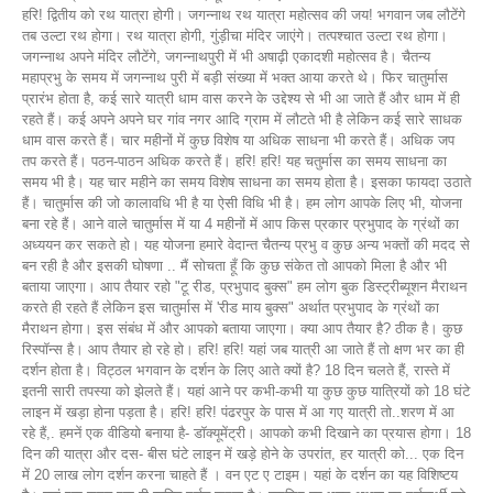
हरि! द्वितीय को रथ यात्रा होगी। जगन्नाथ रथ यात्रा महोत्सव की जय! भगवान जब लौटेंगे
तब उल्टा रथ होगा। रथ यात्रा होगी, गुंड़ीचा मंदिर जाएंगे। तत्पश्चात उल्टा रथ होगा।
जगन्नाथ अपने मंदिर लौटेंगे, जगन्नाथपुरी में भी अषाढ़ी एकादशी महोत्सव है। चैतन्य
महाप्रभु के समय में जगन्नाथ पुरी में बड़ी संख्या में भक्त आया करते थे। फिर चातुर्मास
प्रारंभ होता है, कई सारे यात्री धाम वास करने के उद्देश्य से भी आ जाते हैं और धाम में ही
रहते हैं। कई अपने अपने घर गांव नगर आदि ग्राम में लौटते भी है लेकिन कई सारे साधक
धाम वास करते हैं। चार महीनों में कुछ विशेष या अधिक साधना भी करते हैं। अधिक जप
तप करते हैं। पठन-पाठन अधिक करते हैं। हरि! हरि! यह चतुर्मास का समय साधना का
समय भी है। यह चार महीने का समय विशेष साधना का समय होता है। इसका फायदा उठाते
हैं। चातुर्मास की जो कालावधि भी है या ऐसी विधि भी है। हम लोग आपके लिए भी, योजना
बना रहे हैं। आने वाले चातुर्मास में या 4 महीनों में आप किस प्रकार प्रभुपाद के ग्रंथों का
अध्ययन कर सकते हो। यह योजना हमारे वेदान्त चैतन्य प्रभु व कुछ अन्य भक्तों की मदद से
बन रही है और इसकी घोषणा .. मैं सोचता हूँ कि कुछ संकेत तो आपको मिला है और भी
बताया जाएगा। आप तैयार रहो "टू रीड, प्रभुपाद बुक्स" हम लोग बुक डिस्ट्रीब्यूशन मैराथन
करते ही रहते हैं लेकिन इस चातुर्मास में 'रीड माय बुक्स" अर्थात प्रभुपाद के ग्रंथों का
मैराथन होगा। इस संबंध में और आपको बताया जाएगा। क्या आप तैयार है? ठीक है। कुछ
रिस्पॉन्स है। आप तैयार हो रहे हो। हरि! हरि! यहां जब यात्री आ जाते हैं तो क्षण भर का ही
दर्शन होता है। विट्ठल भगवान के दर्शन के लिए आते क्यों है? 18 दिन चलते हैं, रास्ते में
इतनी सारी तपस्या को झेलते हैं। यहां आने पर कभी-कभी या कुछ कुछ यात्रियों को 18 घंटे
लाइन में खड़ा होना पड़ता है। हरि! हरि! पंढरपुर के पास में आ गए यात्री तो..शरण में आ
रहे हैं,. हमनें एक वीडियो बनाया है- डॉक्यूमेंट्री। आपको कभी दिखाने का प्रयास होगा। 18
दिन की यात्रा और दस- बीस घंटे लाइन में खड़े होने के उपरांत, हर यात्री को... एक दिन
में 20 लाख लोग दर्शन करना चाहते हैं । वन एट ए टाइम। यहां के दर्शन का यह विशिष्टय