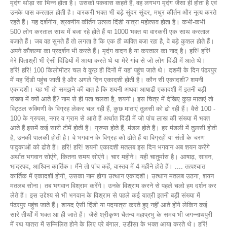
मृदंग थोड़ा सा भिन्न होता है। उसको पकवास कहते हैं, वह लगभग मृदंग जैसा ही होता है एवं
उनके पास करताल होती है। वारकरी भक्त भी बड़े सुंदर सुंदर, मधुर कीर्तन और नृत्य करते
रहते हैं। यह दर्शनीय, श्रवणीय कीर्तन उत्सव दिंडी यात्रा महोत्सव होता है। कभी-कभी
500 लोग करताल साथ में बजा रहे होते हैं या 1000 भक्त या वारकरी एक साथ करताल
बजाते हैं। जब वह सुनते हैं तो लगता है कि एक ही व्यक्ति बजा रहा है, वे बड़े कुशल होते हैं।
अपने कौशल्या का प्रदर्शन भी करते हैं। मृदंग वादन है या करताल का नाद् है। हरि! हरि!
मेरे पिताश्री भी ऐसी दिंडियों में आया करते थे या मेरे गांव से जो लोग दिंडी में आते थे।
हरि! हरि! 100 किलोमीटर चल वे कुछ ही दिनों में यहां पहुंच जाते थे। दशमी के दिन पंढरपुर
में यह दिंडी पहुंच जाती है और अगले दिन एकादशी होती है। कौन सी एकादशी? शयनी
एकादशी। यह भी तो समझने की बात है कि शयनी अथवा आषाढी एकादशी में इतनी बड़ी
संख्या में क्यों आते हैं? नाम से ही पता चलता है, शयनी। इस चित्र में देखिए कुछ माताएं तो
विट्ठल रुक्मिणी के विग्रह लेकर चल रही हैं, कुछ माताएं तुलसी को ढो रही हैं। वैसे 100 -
100 के ग्रुपस, नगर व ग्राम से आते हैं अर्थात दिंडी में जो पांच लाख की संख्या में भक्त
आते हैं इसमें कई सारी टीमें होती हैं। ग्रुप्स होते हैं, मंडल होते हैं। हर मंडली में तुलसी होती
है, उनकी पालकी होती है। वे भगवान के विग्रह को ढोते हैं या विग्रहों या संतों के चरण
पादुकाओं को ढोते हैं। हरि! हरि! शयनी एकादशी मतलब इस दिन भगवान अब शयन करेंगे
अर्थात भगवान सोएंगे, कितना समय सोएंगे। चार महीने। यही चातुर्मास है। आषाढ़, सावन,
भाद्रपद, आश्विन कार्तिक। मैंने तो पांच कहें, वास्तव में 4 महीने होते हैं। .... तत्पश्चात
कार्तिक में एकादशी होगी, उसका नाम होगा उत्थान एकादशी। उत्थान मतलब उठना, शयन
मतलब सोना। तब भगवान विश्राम करेंगे। उनके विश्राम करने से पहले चलो हम दर्शन कर
लेते हैं। इस उद्देश्य से भी भगवान के विश्राम से पहले कई यात्री इतनी बड़ी संख्या में
पंढरपुर पहुंच जाते हैं। शायद ऐसी दिंडी या पदयात्रा करते हुए नहीं आते होंगे लेकिन कई
सारे तीर्थों में भक्त आ ही जाते हैं। जैसे श्रीकृष्ण चैतन्य महाप्रभु के समय भी जगन्नाथपुरी
में रथ यात्रा में सम्मिलित होने के लिए पूरे बंगाल, उड़ीसा के भक्त आया करते थे। हरि!