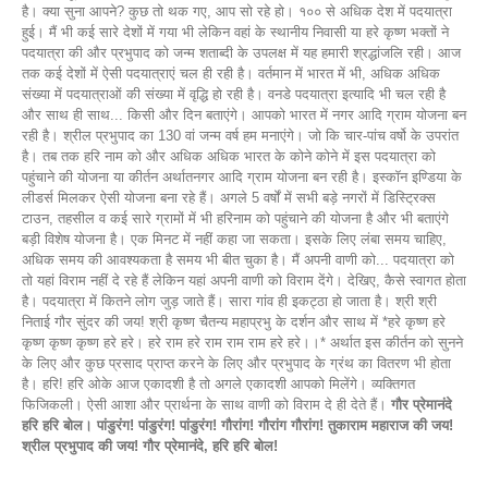
है। क्या सुना आपने? कुछ तो थक गए, आप सो रहे हो। १०० से अधिक देश में पदयात्रा
हुई। मैं भी कई सारे देशों में गया भी लेकिन वहां के स्थानीय निवासी या हरे कृष्ण भक्तों ने
पदयात्रा की और प्रभुपाद को जन्म शताब्दी के उपलक्ष में यह हमारी श्रद्धांजलि रही। आज
तक कई देशों में ऐसी पदयात्राएं चल ही रही है। वर्तमान में भारत में भी, अधिक अधिक
संख्या में पदयात्राओं की संख्या में वृद्धि हो रही है। वनडे पदयात्रा इत्यादि भी चल रही है
और साथ ही साथ... किसी और दिन बताएंगे। आपको भारत में नगर आदि ग्राम योजना बन
रही है। श्रील प्रभुपाद का 130 वां जन्म वर्ष हम मनाएंगे। जो कि चार-पांच वर्षो के उपरांत
है। तब तक हरि नाम को और अधिक अधिक भारत के कोने कोने में इस पदयात्रा को
पहुंचाने की योजना या कीर्तन अर्थातनगर आदि ग्राम योजना बन रही है। इस्कॉन इण्डिया के
लीडर्स मिलकर ऐसी योजना बना रहे हैं। अगले 5 वर्षों में सभी बड़े नगरों में डिस्ट्रिक्स
टाउन, तहसील व कई सारे ग्रामों में भी हरिनाम को पहुंचाने की योजना है और भी बताएंगे
बड़ी विशेष योजना है। एक मिनट में नहीं कहा जा सकता। इसके लिए लंबा समय चाहिए,
अधिक समय की आवश्यकता है समय भी बीत चुका है। मैं अपनी वाणी को... पदयात्रा को
तो यहां विराम नहीं दे रहे हैं लेकिन यहां अपनी वाणी को विराम देंगे। देखिए, कैसे स्वागत होता
है। पदयात्रा में कितने लोग जुड़ जाते हैं। सारा गांव ही इकट्ठा हो जाता है। श्री श्री
निताई गौर सुंदर की जय! श्री कृष्ण चैतन्य महाप्रभु के दर्शन और साथ में *हरे कृष्ण हरे
कृष्ण कृष्ण कृष्ण हरे हरे। हरे राम हरे राम राम राम हरे हरे।।* अर्थात इस कीर्तन को सुनने
के लिए और कुछ प्रसाद प्राप्त करने के लिए और प्रभुपाद के ग्रंथ का वितरण भी होता
है। हरि! हरि ओके आज एकादशी है तो अगले एकादशी आपको मिलेंगे। व्यक्तिगत
फिजिकली। ऐसी आशा और प्रार्थना के साथ वाणी को विराम दे ही देते हैं।
गौर प्रेमानंदे
हरि हरि बोल। पांडुरंग! पांडुरंग! पांडुरंग! गौरांग! गौरांग गौरांग! तुकाराम महाराज की जय!
श्रील प्रभुपाद की जय! गौर प्रेमानंदे, हरि हरि बोल!