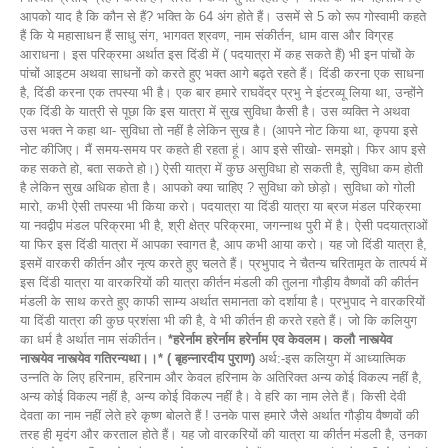
आपको याद है कि कौन से हैं? भक्ति के 64 अंग होते हैं। उसमें से 5 को रूप गोस्वामी कहते
हैं कि ये महासाधन हैं साधु संग, भागवत श्रवण, नाम संकीर्तन, धाम वास और विग्रह
आराधना। इस परिक्रमा अर्थात इस दिंडी में ( पदयात्रा में कह सकते हैं) भी इन पांचों के
पांचों आइटम अथवा साधनों को करते हुए भक्त आगे बढ़ते रहते हैं। दिंडी करना एक साधना
है, दिंडी करना एक तपस्या भी है। एक बार हमारे राघवेंद्र प्रभु ने इंटरव्यू लिया था, उन्होंने
एक दिंडी के यात्री से पूछा कि इस यात्रा में सुख सुविधा कैसी है। उस व्यक्ति ने अथवा
उस भक्त ने कहा था- सुविधा तो नहीं है लेकिन सुख है। (आपने नोट किया था, कृपया इसे
नोट कीजिए। मैं समय-समय पर कहते ही रहता हूं। आप इसे सीखो- समझो। फिर आप इसे
कह सकते हो, बता सकते हो।) ऐसी यात्रा में कुछ असुविधा हो सकती है, सुविधा कम होती
है लेकिन सुख अधिक होता है। आपको क्या चाहिए ? सुविधा को छोड़ो। सुविधा को गोली
मारो, कभी ऐसी तपस्या भी किया करो। पदयात्रा या दिंडी यात्रा या ब्रज मंडल परिक्रमा
या नवद्वीप मंडल परिक्रमा भी है, श्री क्षेत्र परिक्रमा, जगन्नाथ पुरी में है। ऐसी पदयात्राओं
या फिर इस दिंडी यात्रा में आपका स्वागत है, आप कभी आया करो। यह जो दिंडी यात्रा है,
इसमें वारकरी कीर्तन और नृत्य करते हुए चलते हैं। प्रभुपाद ने चैतन्य चरितामृत के तात्पर्य में
इस दिंडी यात्रा या वारकरियों की यात्रा कीर्तन मंडली की तुलना गौड़ीय वैष्णवों की कीर्तन
मंडली के साथ करते हुए काफी साम्य अर्थात समानता को दर्शाया है। प्रभुपाद ने वारकरियों
या दिंडी यात्रा की कुछ प्रशंसा भी की है, वे भी कीर्तन ही करते रहते हैं। जो कि कलियुग
का धर्म है अर्थात नाम संकीर्तन।
*हरेर्नाम हरेर्नाम हरेर्नाम एव केवलम। कलौ नास्त्येव
नास्त्येव नास्त्येव गतिरन्यथा।।* ( बृहन्नारदीय पुराण)
अर्थ:-इस कलियुग में आध्यात्मिक
उन्नति के लिए हरिनाम, हरिनाम और केवल हरिनाम के अतिरिक्त अन्य कोई विकल्प नहीं है,
अन्य कोई विकल्प नहीं है, अन्य कोई विकल्प नहीं है। वे हरि का नाम लेते हैं। किसी देवी
देवता का नाम नहीं लेते हरे कृष्ण बोलते हैं ! उनके पास हमारे जैसे अर्थात गौड़ीय वैष्णवों की
तरह ही मृदंग और करताल होते हैं। यह जो वारकरियों की यात्रा या कीर्तन मंडली है, उनका