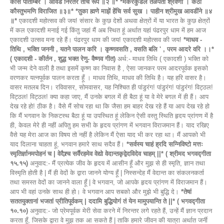
कांसे पीताम्बर । आवडे निरंतर तेंचि रूप ॥२ ॥* *मकरकुंडलें तळपती श्रवणीं । कंठीं
कौस्तुभमणि विराजित ॥३॥* *तुका ह्मणे माझें हेंचि सर्व सुख । पाहीन श्रीमुख आवडींने ॥४
॥*
एकादशी महोत्सव की जय! संसार के कुछ देशों अथवा क्षेत्रों में या भारत के कुछ क्षेत्रों
में कल एकादशी मनाई गई किंतु जहां मैं अब स्थित हूं अर्थात यहां पंढरपुर धाम में हम आज
एकादशी उत्सव मना रहे हैं। पंढरपुर धाम की जय! एकादशी महोत्सव की जय!
*माधव -
तिथि , भक्ति जननी , यतने पालन करि । कृष्णवसति , वसति बलि ' , परम आदरे वरि ।।*
( एकादशी - कीर्तन , शुद्ध भक्त रेणु- वैष्णव गीत)
अर्थ:- माधव तिथि ( एकादशी ) भक्ति को
भी जन्म देने वाली है तथा इसमें कृष्ण का निवास है , ऐसा जानकर परम आदरपूर्वक इसको
वरणकर यत्नपूर्वक पालन करता हूँ । माधव तिथि, माधव की तिथि है। यह हरि वासर है।
वासर मतलब दिन। रविवासर, सोमवासर, यह निश्चित ही पांडुरंग! पांडुरंग! पांडुरंग! विट्ठल!
विट्ठल! विट्ठल! क्या कहा जाए, मैं उनके बगल में ही बैठा हूं या वे मेरे बगल में ही हैं। आप
देख रहे हो! ठीक है। वैसे मैं सोच रहा था कि जैसा हम बाहर देख रहे हैं या आप देख रहे हो
कि मैं भगवान के निकटस्थ बैठा हूं या उपस्थित हूं लेकिन ऐसी वस्तु स्थिति हृदय प्रांगण में है
ही, केवल मेरे ही नहीं अपितु हम सभी के हृदय प्रांगण में भगवान विराजमान हैं। याद रखिए
वैसे यह मेरा आज का विषय तो नहीं है लेकिन मैं ऐसा याद भी कर रहा था। मैं आपको भी
याद दिलाना चाहता हूं, भगवान हमारे साथ सदैव हैं।
*सर्वस्य चाहं ह्रदि सन्निविष्टो मत्तः
स्मृतिर्ज्ञानमपोहनं च | वेदैश्र्च सर्वैरहमेव वेद्यो वेदान्तकृद्वेदविदेव चाहम् ||* ( श्रीमद भगवद्गीता
१५.१५)
अनुवाद:- मैं प्रत्येक जीव के हृदय में आसीन हूँ और मुझ से ही स्मृति, ज्ञान तथा
विस्मृति होती है | मैं ही वेदों के द्वारा जानने योग्य हूँ | निस्सन्देह मैं वेदान्त का संकलनकर्ता
तथा समस्त वेदों का जानने वाला हूँ | वे भगवान, जो आपके हृदय प्रांगण में विराजमान हैं।
आप भी वहां उनके साथ ही हो। वे भगवान आप सबको और मुझे भी बुद्धि दे।
*तेषां
सततयुक्तानां भजतां प्रीतिपूर्वकम् | ददामि बुद्धियोगं तं येन मामुपयान्ति ते ||* ( भगवद्गीता
१०.१०)
अनुवाद:- जो प्रेमपूर्वक मेरी सेवा करने में निरन्तर लगे रहते हैं, उन्हें मैं ज्ञान प्रदान
करता हूँ, जिसके द्वारा वे मुझ तक आ सकते हैं | ताकि हमारे जीवन की यात्रा अर्थात जर्नी