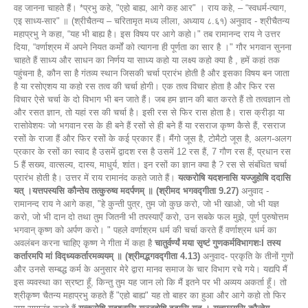
वह जानना चाहते हैं। *प्रभु कहे, "एहो बाह्य, आगे कह आर" । राय कहे, – “स्वधर्म-त्याग,
एइ साध्य-सार" ॥ (श्रीचैतन्य – चरितामृत मध्य लीला, अध्याय ८.६१) अनुवाद - श्रीचैतन्य
महाप्रभु ने कहा, “यह भी बाह्य है। इस विषय पर आगे कहो।" तब रामानन्द राय ने उत्तर
दिया, “वर्णाश्रम में अपने नियत कर्मों को त्यागना ही पूर्णता का सार है ।" गौर भगवान सुनना
चाहते हैं साध्य और साधन का निर्णय या साध्य कहो या लक्ष्य कहो क्या है , हमें कहां तक
पहुंचना है, कौन सा है गंतव्य स्थान जिसकी चर्चा प्रारंभ होती है और इसका विषय बन जाता
है या रसोएशय या कहो रस तत्व की चर्चा होगी। एक तत्व विचार होता है और फिर रस
विचार ऐसे चर्चा के दो विभाग भी बन जाते हैं। जब हम ज्ञान की बात करते हैं तो तत्वज्ञान तो
और रसत ज्ञान, तो यहां रस की चर्चा है। इसी रस से फिर रास होता है। रास क्रीड़ा या
रासोवेशयः जो भगवान रस के ही बने हैं रसों से ही बने हैं या रसराज कृष्ण कैसे हैं, रसराज
रसों के राजा हैं और फिर रसों के कई प्रकार हैं। मैंगो जूस है, टोमैटो जूस है, अलग-अलग
प्रकार के रसों का स्वाद है उसमें द्वादश रस है उसमें 12 रस हैं, 7 गौण रस हैं, प्रधान रस
5 हैं सख्य, वात्सल्य, दास्य, माधुर्य, शांत। इन रसों का ज्ञान क्या है ? रस से संबंधित चर्चा
प्रारंभ होती है। उत्तर में राय रामानंद कहते जाते हैं।
यत्करोषि यदशनासि यज्ज‍ुहोषि ददासि
यत् ।यत्तपस्यसि कौन्तेय तत्कुरुष्व मदर्पणम् ॥ (श्रीमद भगवद्गीता 9.27)
अनुवाद -
रामानन्द राय ने आगे कहा, "हे कुन्ती पुत्र, तुम जो कुछ करो, जो भी खाओ, जो भी यज्ञ
करो, जो भी दान दो तथा तुम जितनी भी तपस्याएँ करो, उन सबके फल मुझे, पूर्ण पुरुषोत्तम
भगवान् कृष्ण को अर्पण करो। " पहले वर्णाश्रम धर्म की चर्चा करते हैं वर्णाश्रम धर्म का
अवलंबन करना चाहिए कृष्ण ने गीता में कहा है
चातुर्वर्ण्यं मया सृष्टं गुणकर्मविभागशःI तस्य
कर्तारमपि मां विद्ध्यकर्तारमव्ययम् ॥ (श्रीमद्भगवद्गीता 4.13)
अनुवाद- प्रकृति के तीनों गुणों
और उनसे सम्बद्ध कर्म के अनुसार मेरे द्वारा मानव समाज के चार विभाग रचे गये। यद्यपि मैं
इस व्यवस्था का स्रष्टा हूँ, किन्तु तुम यह जान लो कि मैं इतने पर भी अव्यय अकर्ता हूँ। तो
श्रीकृष्ण चैतन्य महाप्रभु कहते हैं "एहो बाह्य" यह तो बाहर का हुआ और आगे कहो तो फिर