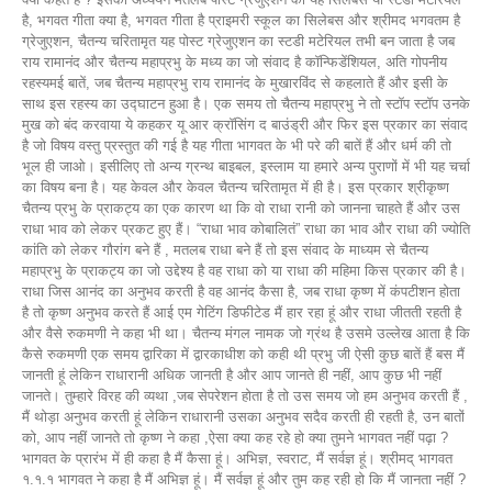
है, भगवत गीता क्या है, भगवत गीता है प्राइमरी स्कूल का सिलेबस और श्रीमद भगवतम है
ग्रेजुएशन, चैतन्य चरितामृत यह पोस्ट ग्रेजुएशन का स्टडी मटेरियल तभी बन जाता है जब
राय रामानंद और चैतन्य महाप्रभु के मध्य का जो संवाद है कॉन्फिडेंशियल, अति गोपनीय
रहस्यमई बातें, जब चैतन्य महाप्रभु राय रामानंद के मुखारविंद से कहलाते हैं और इसी के
साथ इस रहस्य का उद्घाटन हुआ है। एक समय तो चैतन्य महाप्रभु ने तो स्टॉप स्टॉप उनके
मुख को बंद करवाया ये कहकर यू आर क्रॉसिंग द बाउंड्री और फिर इस प्रकार का संवाद
है जो विषय वस्तु प्रस्तुत की गई है यह गीता भागवत के भी परे की बातें हैं और धर्म की तो
भूल ही जाओ। इसीलिए तो अन्य ग्रन्थ बाइबल, इस्लाम या हमारे अन्य पुराणों में भी यह चर्चा
का विषय बना है। यह केवल और केवल चैतन्य चरितामृत में ही है। इस प्रकार श्रीकृष्ण
चैतन्य प्रभु के प्राकट्य का एक कारण था कि वो राधा रानी को जानना चाहते हैं और उस
राधा भाव को लेकर प्रकट हुए हैं। “राधा भाव कोबालितं” राधा का भाव और राधा की ज्योति
कांति को लेकर गौरांग बने हैं , मतलब राधा बने हैं तो इस संवाद के माध्यम से चैतन्य
महाप्रभु के प्राकट्य का जो उद्देश्य है वह राधा को या राधा की महिमा किस प्रकार की है।
राधा जिस आनंद का अनुभव करती है वह आनंद कैसा है, जब राधा कृष्ण में कंपटीशन होता
है तो कृष्ण अनुभव करते हैं आई एम गेटिंग डिफीटेड मैं हार रहा हूं और राधा जीतती रहती है
और वैसे रुकमणी ने कहा भी था। चैतन्य मंगल नामक जो ग्रंथ है उसमे उल्लेख आता है कि
कैसे रुकमणी एक समय द्वारिका में द्वारकाधीश को कही थी प्रभु जी ऐसी कुछ बातें हैं बस मैं
जानती हूं लेकिन राधारानी अधिक जानती है और आप जानते ही नहीं, आप कुछ भी नहीं
जानते। तुम्हारे विरह की व्यथा ,जब सेपरेशन होता है तो उस समय जो हम अनुभव करती हैं ,
मैं थोड़ा अनुभव करती हूं लेकिन राधारानी उसका अनुभव सदैव करती ही रहती है, उन बातों
को, आप नहीं जानते तो कृष्ण ने कहा ,ऐसा क्या कह रहे हो क्या तुमने भागवत नहीं पढ़ा ?
भागवत के प्रारंभ में ही कहा है मैं कैसा हूं। अभिज्ञ, स्वराट, मैं सर्वज्ञ हूं। श्रीमद् भागवत
१.१.१ भागवत ने कहा है मैं अभिज्ञ हूं। मैं सर्वज्ञ हूं और तुम कह रही हो कि मैं जानता नहीं ?