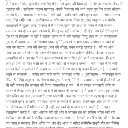
से मेरा मन निर्मल हुआ है। इसीलिए मैंने उनसे कृष्ण की दिव्य प्रेमाभक्ति के तत्त्व के विषय में
पूछताछ की। श्रीकृष्ण चैतन्य महाप्रभु अपनी जिज्ञासा को आगे बढ़ाते हुए ऐसे उत्तर खोलने
जा रहे हैं राय रामानंद से कहलाएंगे तेंहो कहे—आमि नाहि जानि कृष्ण-कथा । सबे रामानन्द
जाने, तेंहो नाहि एथा ॥ (श्रीचैतन्य – चरितामृत मध्य लीला 8.126) अनुवाद - सार्वभौम
भट्टाचार्य ने मुझसे कहा, 'वास्तव में मैं भगवान् कृष्ण की कथा के विषय में नहीं जानता।
रामानन्द राय ही सब कुछ जानता है, किन्तु वह यहाँ उपस्थित नहीं है। आप ऐसे ऐसे प्रश्न
पूछ रहे हो जिज्ञासा हो रही है इसका उत्तर तो मैं नहीं जानता किंतु आप जो भी कहलाओगे
मुझसे, मैं कहता जाऊंगा “साक्षात् ईश्वर तुमि” आप तो साक्षात ईश्वर परमेश्वर भगवान हो।
आप का नाटक ,आप की करतूत ,आप की लीला, कौन समझ सकता है। जो जो आप
जिज्ञासा कर रहे हो उनके उत्तर मेरे हृदय प्रांगण में प्रकाशित कीजिए दिव्यज्ञान हृदय
प्रकाशित और जब यह विचार हृदय प्रांगण में प्रकाशित होंगे हृदये प्रेरण कर, जिह्वाय
कहाओ वाणी तो फिर उसी को मैं अपनी जीवा से उच्चारण करूंगा। सही गलत मैं तो नहीं
जानता कैसे कहलाओगे मैं कहता जाऊंगा तो चैतन्य महाप्रभु कहते हैं प्रभु कहे, मायावादी
आमि त' सन्न्यासी । भक्ति-तत्त्व नाहि जानि, मायावादे भासि ॥ (श्रीचैतन्य – चरितामृत मध्य
लीला 8.124) अनुवाद- श्रीचैतन्य महाप्रभु ने कहा, “मैं तो मायावादी संन्यासी हूँ और मैं यह
भी नहीं जानता कि भगवान् की दिव्य प्रेमाभक्ति है क्या। मैं तो केवल मायावादी दर्शन के
सागर में तैरता रहता हूँ। कह रहे है मैं तो मायावादी सन्यासी हूं मैं कहां से जान लूंगा ,भक्ति
और भक्ति का तत्व ,"मायावादी कृष्ण अपराधी" अन्य स्थान पर चैतन्य महाप्रभु ने कहा है
मायावादी कृष्ण अपराधी, मायावादी कृष्ण के चरणो में अपराध करने वाले और वह तो भक्ति
का विरोध करते हैं भक्ति करते ही नहीं, वह स्वयं ही भगवान बनना चाहते हैं। "अहम्
ब्रह्मास्मि" कहते हैं। वहां भगवान नहीं रहे और वे भगवान बन गए लेकिन भक्ति नहीं रही
क्योंकि भक्त ही नहीं है क्योंकि भक्त ही बन गए भगवान, जिसको करनी चाहिए थी भक्ति वह
बन जाता है भगवान, फिर भक्ति का अंत एंड ऑफ द भक्ति
सार्वभौम-सङ्गे मोर मन निर्मल