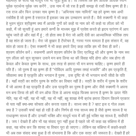
महामंत्र के साथ यह माधुर्य रस भी जुड़ा हुआ है। तो जिससे कि हम अधिक अधिक ध्यान
पूर्वक प्रार्थना पूर्वक जप करेंगे , उस नाम में जो रस है इसी समझ से रसों वैश्य कृष्ण ही है।
रस राज और फिर उनका नाम कृष्ण है। “अभिनत्व नाम नामिनो” यह हरे कृष्ण नाम अभी
रसोवैश है जो कृष्ण है रसराज हैं इसका जब हम उच्चारण करते हैं। वैसे रुक्मणी ने भी कहा
हे भुवन सुंदर श्रीकृष्ण क्या मैं आपके गुणों को कहो या नाम को भी कहो या लीला को भी
कहो, मैं जो सुनती हूं आप हमारे कर्णो के माध्यम मुझ में प्रवेश करते हो हृदय प्रांगण में आप
पहुंच जाते हो और वहां मैं हूं ; तो होता क्या है मेरा जो आदि देवी का आध्यात्मिक भौतिक ताप
है वह शांत हो जाता है। मेरा जो बुखार है टेंपरेचर है, गरमा गरम मामला है इस संसार में, वह
शांत हो जाता है। ऐसा रुक्मणी ने भी कहा हमारे लिए कहा ताकि हम भी वैसा ही करें।
श्रवण कीर्तन करें। रुकमणी अपने श्रवण कीर्तन के लिए प्रसिद्ध थी और कृष्ण के नाम रूप
गुण लीला को सुन सुनकर उसने मन बना लिया था की विवाह यदि होगा और जब होगा तो
केवल और केवल कृष्ण के साथ, इस तरह से हमारा भी मन बनना चाहिए। कृष्ण हमारे ही
पति हैं। जो पुरुष हैं वह कृष्ण ही हैं "गोविंदम आदि पुरुषम तमहं भजामि" और हम प्रकृति हैं,
जीवात्मा क्या है प्रकृति और भगवान है पुरुष , उस दृष्टि से भी भगवान सभी जीवो के पति
हैं। यहाँ स्त्री का शरीर पुरुष के शरीर का विचार नहीं है। स्त्री के शरीर में पुरुष के शरीर
में जो आत्मा है वह प्रकृति है और उस प्रकृति का पुरुष है कृष्ण और जैसे रुक्मणी ने अपना
मन बना लिया तो हमें भी वन ऑफ दिस डे अपना माइंड फिक्स करना है कृष्ण के ऊपर नेति
नेति, यह भी नहीं, यह भी नहीं, यह भी नहीं, बहु शाखा मेनी ब्रांच हमारा दिमाग कितने प्रकार
से पता नहीं क्या-क्या सोचता और करता रहता है। साध्य क्या है ? व्हाट इज द गोल लक्ष्य
क्या है ? उसकी चर्चा यहां हो रही है और निर्णय हो गया साध्य क्या है जैसे कृष्ण साध्य है या
राधाकृष्ण साध्य हैं और उनकी भक्ति और माधुर्य भाव में की हुई भक्ति यह साथ्य है, सर्वोपरि
है। जय ! देखते हैं और भी यह संवाद पूरा नहीं हुआ है पहले जो भी कहा वह संक्षिप्त में ही
कहा, यह सोच कर कि शायद या विचार पूरा हो जाएगा। लेकिन वह संक्षिप्त में कहते-कहते
भी अब तक संवाद बचा हुआ है तो संभावना है कि और एक सत्र की जरूरत है। देखते हैं हरे