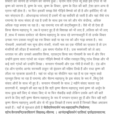
विचारों को जानना ही भगवान को जानना हुआ। फ्रॉम दिस एंगल व्यू कहो इस एंगल से जो
कृष्ण को जानना है, कृष्ण के भाव, कृष्ण के विचार, कृष्ण के दिल की बातें ,ऐसा ज्ञान अन्य से
प्राप्त नहीं होता है। या फिर इसकी समझ वैसे गौड़िये वैष्णवो को ही है और इसीलिए भी जो
चार संप्रदाय हैं। ऑथराइज्ड परंपराएं हैं उसमें भी वह सर्वोपरि हो जाती है और यहां जैसे राय
रामानंद के साथ संवाद हो रहा है उसी के साथ इस रस को और मोर कंडेंस्ड, अधिक
अधिक गाढ़ा बनाया जा रहा है। यह रामानंद राय की कंट्रीब्यूशन है। वैसे भी तो ऐसा ही
किया चैतन्य महाप्रभु ने ,जब वे प्रकट हुए हैं तो विशाखा को भी लाए हैं ,ललिता को भी लाए
हैं ,साथ में स्वरूप दामोदर जो चैतन्य महाप्रभु के साथ रहे जगन्नाथपुरी में तो उनके विचार
उनका गान उसका माधुर्य यह रस विचार कहो या यह रस को और गाढ़ा बनाता है। रूप
गोस्वामी ,रूपमंजरी नाम सुना होगा मंजरी, मंजरी नाम का एक गोपियों का प्रकार है तो उन
मंजरियों की लीडर हैं रूपमंजरी। इस समय गोलोक में है। उस रूपमंजरी को ले आए
धरातल पर और उनको अवतरित किया, प्राकट्य किया रूप गोस्वामी के रूप में और फिर
उन्होंने इतना सारा ग्रंथों का भंडार गौड़िये वैष्णवो में भक्ति रसामृत सिंधु ग्रंथ लिखा और भी
कई सारे ग्रंथों को उन्होंने लिखा। सनातन गोस्वामी और एक गोपी है मंजरी है। एंड ऑन
एंड ऑन प्रमोद आनंद सरस्वती ठाकुर जो वृंदावन की महिमा लिखे हैं और राधा कृष्ण की
लीला पर प्रकाश डालते हैं। यहां पर थोड़ा सा सेंपलिंग चल रहा है या एक नमूना कहो
प्रस्तुत किया जा रहा है रामानंद और चैतन्य महाप्रभु के इस संवाद के रूप में ,किंतु ऐसे
संवाद औरों के साथ भी हुए हैं। सनातन गोस्वामी के साथ 2 महीने संवाद चलता रहा
वाराणसी में, समझने की बात यह है कि श्री कृष्ण चैतन्य महाप्रभु स्वयं कृष्ण जो अर्जुन के
साथ कुछ बातें किए थे संवाद किए थे या फिर शेकहैंड कहो लेकिन उसके आगे की बातें
करने के लिए श्री कृष्ण चैतन्य महाप्रभु के रूप में भगवान प्रकट हुए हैं और फिर वही श्री
कृष्ण चैतन्य महाप्रभु अपनी ओर से भी कुछ लिखते हैं रचना करते हैं जिनको शिक्षा अष्टकम
कहते हैं। यहाँ से शुरुआत होती है
चेतोदर्पणमार्जनं भव-महादावाग्नि-निर्वापणम्
श्रेयःकैरवचन्द्रिकावितरणं विद्यावधू-जीवनम् । आनंदाम्बुधिवर्धनं प्रतिपदं पूर्णामृतास्वादनम्