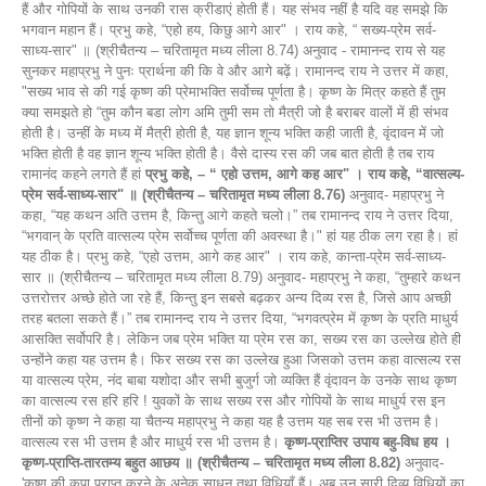
हैं और गोपियों के साथ उनकी रास क्रीडाएं होती हैं। यह संभव नहीं है यदि वह समझे कि
भगवान महान हैं। प्रभु कहे, “एहो हय, किछु आगे आर" । राय कहे, “ सख्य-प्रेम सर्व-
साध्य-सार" ॥ (श्रीचैतन्य – चरितामृत मध्य लीला 8.74) अनुवाद - रामानन्द राय से यह
सुनकर महाप्रभु ने पुनः प्रार्थना की कि वे और आगे बढ़ें। रामानन्द राय ने उत्तर में कहा,
"सख्य भाव से की गई कृष्ण की प्रेमाभक्ति सर्वोच्च पूर्णता है। कृष्ण के मित्र कहते हैं तुम
क्या समझते हो “तुम कौन बडा लोग अमि तुमी सम तो मैत्री जो है बराबर वालों में ही संभव
होती है। उन्हीं के मध्य में मैत्री होती है, यह ज्ञान शून्य भक्ति कही जाती है, वृंदावन में जो
भक्ति होती है वह ज्ञान शून्य भक्ति होती है। वैसे दास्य रस की जब बात होती है तब राय
रामानंद कहने लगते हैं हां
प्रभु कहे, – “ एहो उत्तम, आगे कह आर" । राय कहे, “वात्सल्य-
प्रेम सर्व-साध्य-सार" ॥ (श्रीचैतन्य – चरितामृत मध्य लीला 8.76)
अनुवाद- महाप्रभु ने
कहा, “यह कथन अति उत्तम है, किन्तु आगे कहते चलो।” तब रामानन्द राय ने उत्तर दिया,
“भगवान् के प्रति वात्सल्य प्रेम सर्वोच्च पूर्णता की अवस्था है।" हां यह ठीक लग रहा है। हां
यह ठीक है। प्रभु कहे, “एहो उत्तम, आगे कह आर" । राय कहे, कान्ता-प्रेम सर्व-साध्य-
सार ॥ (श्रीचैतन्य – चरितामृत मध्य लीला 8.79) अनुवाद- महाप्रभु ने कहा, “तुम्हारे कथन
उत्तरोत्तर अच्छे होते जा रहे हैं, किन्तु इन सबसे बढ़कर अन्य दिव्य रस है, जिसे आप अच्छी
तरह बतला सकते हैं।” तब रामानन्द राय ने उत्तर दिया, “भगवत्प्रेम में कृष्ण के प्रति माधुर्य
आसक्ति सर्वोपरि है। लेकिन जब प्रेम भक्ति या प्रेम रस का, सख्य रस का उल्लेख होते ही
उन्होंने कहा यह उत्तम है। फिर सख्य रस का उल्लेख हुआ जिसको उत्तम कहा वात्सल्य रस
या वात्सल्य प्रेम, नंद बाबा यशोदा और सभी बुजुर्ग जो व्यक्ति हैं वृंदावन के उनके साथ कृष्ण
का वात्सल्य रस हरि हरि ! युवकों के साथ सख्य रस और गोपियों के साथ माधुर्य रस इन
तीनों को कृष्ण ने कहा या चैतन्य महाप्रभु ने कहा यह है उत्तम यह सब रस भी उत्तम है।
वात्सल्य रस भी उत्तम है और माधुर्य रस भी उत्तम है।
कृष्ण-प्राप्तिर उपाय बहु-विध हय ।
कृष्ण-प्राप्ति-तारतम्य बहुत आछय ॥ (श्रीचैतन्य – चरितामृत मध्य लीला 8.82)
अनुवाद-
'कृष्ण की कृपा प्राप्त करने के अनेक साधन तथा विधियाँ हैं। अब उन सारी दिव्य विधियों का