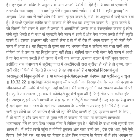
है। हर एक की भक्ति के अनुसार भगवान उनको रिवॉर्ड भी देते हैं। ये यथा मां प्रपद्यन्ते
तांस्तथैव भजाम्यहम् । मम वर्त्मानुवर्तन्ते मनुष्याः पार्थ सर्वशः ॥ 4.11 ॥ श्रीमद्भगवद्गीता
अनुवाद- जिस भाव से सारे लोग मेरी शरण ग्रहण करते हैं, उसी के अनुरूप मैं उन्हें फल देता
हूँ। हे पार्थ! प्रत्येक व्यक्ति सभी प्रकार से मेरे पथ का अनुगमन करता है। कृष्ण कहते हैं
जो जितनी मेरी शरण में आता है उनको मैं अकॉर्डिंग्ली उनके साथ रेसप्रॉकेट करता हूं लोग
जैसे मुझे भेजते हैं ये यथा मां प्रपद्यंते मेरी शरण में आते हैं और मेरा भजन करते हैं मेरी स्तुति
करते हैं। इसका अक्षरसा यदि भावार्थ लेना है तो मैं भी वैसे ही भजन करता हूं जो जैसी मेरी
शरण में आता है। यह सिद्धांत तो कृष्ण कह गए भगवत गीता में लेकिन जब राधा रानी और
गोपियों जो है उन पर यह सिद्धांत लागू नहीं होता। गोपियां राधा रानी जैसा मेरी शरण में आती
है या मेरा भजन करती हैं तो उतना मैं नहीं कर सकता ,उसका बदला मैं नहीं चुका सकता।
इसीलिए रास पंचाध्याय में श्रीमद्भागवत में अल्टीमेटली रास क्रीडा हो रही है तो कृष्ण, राधा
रानी और गोपियों से मिलते हैं तब पता है वह क्या कहते हैं
न पारयेऽहं निरवद्यसंयुजां
स्वसाधुकृत्यं विबुधायुषापि वः । या माभजन्दुर्जरगेहशृङ्खलाः संवृश्च्य तद्वः प्रतियातु साधुना
॥ 10.32.22 ॥ श्रीमद्भागवतम
अनुवाद -मैं आपलोगों की निस्पृह सेवा के ऋण को ब्रह्मा के
जीवनकाल की अवधि में भी चुका नहीं पाऊँगा। मेरे साथ तुमलोगों का सम्बन्ध कलंक से परे
है। तुमने उन समस्त गृह- बन्धनों कोतोड़ते हुए मेरी पूजा की है जिन्हें तोड़ पाना कठिन होता
है। अतएव तुम्हारे अपने यशस्वी कार्य ही इसकी क्षतिपूर्ति कर सकते हैं।यह बड़ा प्रसिद्ध वचन
है श्री कृष्ण का भागवत के श्री रास पंचाध्याय के अंतर्गत न पारयेऽहं हे ! गोपियों हे! राधा
रानी तुम लोगों का जो समर्पण है जो जो तुम मेरे लिए करती हो मुझे प्रसन्न करने के लिए ,
मैं तो ऋणी हूं और उस ऋण से मुक्त नहीं हो सकता “ये यथा मां प्रपद्यन्ते तांस्तथैव
भजाम्यहम्” मैंने तो कह दिया भगवत गीता में लेकिन तुम हे ! गोपियों हे! राधा रानी तुम्हारी बात
अलग है। मैं सदैव ऋणी रहूंगा हे गोपियों तुम्हारा और राधा रानी का , ऐसे ऐसे भाव, ऐसे ऐसे
विचार, ऐसे ऐसे रस, यह रस का विचार है और फिर भगवान के विचार भी हैं और भगवान के