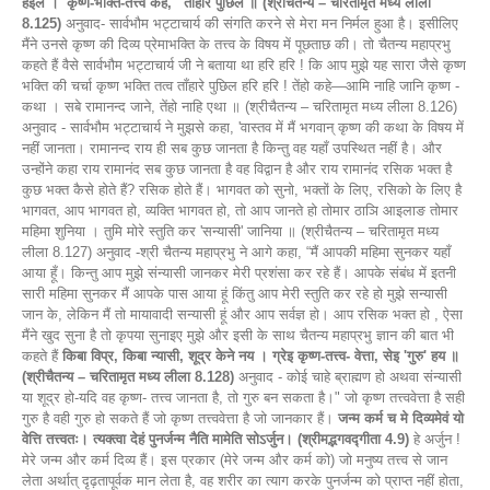
हइल । 'कृष्ण-भक्ति-तत्त्व कह, ' ताँहारे पुछिल ॥ (श्रीचैतन्य – चरितामृत मध्य लीला
8.125)
अनुवाद- सार्वभौम भट्टाचार्य की संगति करने से मेरा मन निर्मल हुआ है। इसीलिए
मैंने उनसे कृष्ण की दिव्य प्रेमाभक्ति के तत्त्व के विषय में पूछताछ की। तो चैतन्य महाप्रभु
कहते हैं वैसे सार्वभौम भट्टाचार्य जी ने बताया था हरि हरि ! कि आप मुझे यह सारा जैसे कृष्ण
भक्ति की चर्चा कृष्ण भक्ति तत्व ताँहारे पुछिल हरि हरि ! तेंहो कहे—आमि नाहि जानि कृष्ण -
कथा । सबे रामानन्द जाने, तेंहो नाहि एथा ॥ (श्रीचैतन्य – चरितामृत मध्य लीला 8.126)
अनुवाद - सार्वभौम भट्टाचार्य ने मुझसे कहा, 'वास्तव में मैं भगवान् कृष्ण की कथा के विषय में
नहीं जानता। रामानन्द राय ही सब कुछ जानता है किन्तु वह यहाँ उपस्थित नहीं है। और
उन्होंने कहा राय रामानंद सब कुछ जानता है वह विद्वान है और राय रामानंद रसिक भक्त है
कुछ भक्त कैसे होते हैं? रसिक होते हैं। भागवत को सुनो, भक्तों के लिए, रसिको के लिए है
भागवत, आप भागवत हो, व्यक्ति भागवत हो, तो आप जानते हो तोमार ठाञि आइलाङ तोमार
महिमा शुनिया । तुमि मोरे स्तुति कर 'सन्यासी' जानिया ॥ (श्रीचैतन्य – चरितामृत मध्य
लीला 8.127) अनुवाद -श्री चैतन्य महाप्रभु ने आगे कहा, “मैं आपकी महिमा सुनकर यहाँ
आया हूँ। किन्तु आप मुझे संन्यासी जानकर मेरी प्रशंसा कर रहे हैं। आपके संबंध में इतनी
सारी महिमा सुनकर मैं आपके पास आया हूं किंतु आप मेरी स्तुति कर रहे हो मुझे सन्यासी
जान के, लेकिन मैं तो मायावादी सन्यासी हूं और आप सर्वज्ञ हो। आप रसिक भक्त हो , ऐसा
मैंने खुद सुना है तो कृपया सुनाइए मुझे और इसी के साथ चैतन्य महाप्रभु ज्ञान की बात भी
कहते हैं
किबा विप्र, किबा न्यासी, शूद्र केने नय । ग्रेइ कृष्ण-तत्त्व- वेत्ता, सेइ 'गुरु' हय ॥
(श्रीचैतन्य – चरितामृत मध्य लीला 8.128)
अनुवाद - कोई चाहे ब्राह्मण हो अथवा संन्यासी
या शूद्र हो-यदि वह कृष्ण- तत्त्व जानता है, तो गुरु बन सकता है।" जो कृष्ण तत्त्ववेत्ता है सही
गुरु है वही गुरु हो सकते हैं जो कृष्ण तत्त्ववेत्ता है जो जानकार हैं।
जन्म कर्म च मे दिव्यमेवं यो
वेत्ति तत्त्वतः। त्यक्त्वा देहं पुनर्जन्म नैति मामेति सोऽर्जुन। (श्रीमद्भगवद्गीता 4.9)
हे अर्जुन !
मेरे जन्म और कर्म दिव्य हैं। इस प्रकार (मेरे जन्म और कर्म को) जो मनुष्य तत्त्व से जान
लेता अर्थात् दृढ़तापूर्वक मान लेता है, वह शरीर का त्याग करके पुनर्जन्म को प्राप्त नहीं होता,