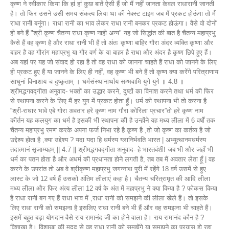
कृष्ण ने स्वीकार किया कि हां हां कुछ बातें ऐसी हैं जो मैं नहीं जानता केवल राधारानी जानती
है। तो फिर उसने उसी समय संकल्प लिया था की नेक्स्ट टाइम जब मैं प्रकट होऊंगा तो मैं
राधा रानी बनूंगा। राधा रानी का भाव लेकर राधा रानी बनकर प्रकट होऊंगा। वैसे वो दोनों
ही बने हैं "श्री कृष्ण चैतन्य राधा कृष्ण नाही अन्य" यह जो सिद्धांत की बात है चैतन्य महाप्रभु
कैसे हैं वह कृष्ण है और राधा रानी भी हैं तो अंतः कृष्णा बाहिर गौरा अंदर व्यक्ति कृष्णा और
बाहर है वह गौरांग महाप्रभु या गौर वर्ण के या बाहर है राधा और अंदर है कृष्ण छिपे हुए हैं।
अब यहां पर यह जो संवाद हो रहा है तो वह राधा को जानना चाहते हैं राधा को जानने के लिए
ही प्रकट हुए हैं या जानने के लिए ही नहीं, वह कृष्ण भी बने हैं तो कृष्ण क्या करेंगे परित्राणाय
साधुनां विनाशाय च दुष्कृताम् । धर्मसंस्थानार्थाय सम्भवामि युगे युगे ॥ 4.8 ॥
श्रीमद्भगवद्गीता अनुवाद- भक्तों का उद्धार करने, दुष्टों का विनाश करने तथा धर्म की फिर
से स्थापना करने के लिए मैं हर युग में प्रकट होता हूँ। धर्म की स्थापना भी तो करना है
“श्री-राधार भावे एबे गोरा अवतार हरे कृष्ण नाम गौरा कोरिला प्रचार”तो हरे कृष्ण नाम
कीर्तन यह कलयुग का धर्म है इसकी भी स्थापना की है उन्होंने यह मध्य लीला में 6 वर्षों तक
चैतन्य महाप्रभु रमण करके अपना फर्ज निभा रहे है कृष्ण है ,तो जो कृष्ण का कर्तव्य है जो
उद्देश्य होता है ,क्या उद्देश्य ? यदा यदा हि धर्मस्य ग्लानिर्भवति भारत | अभ्युत्थानमधर्मस्य
तदात्मानं सृजाम्यहम् || 4.7 || श्रीमद्भगवद्गीता अनुवाद- हे भारतवंशी! जब भी और जहाँ भी
धर्म का पतन होता है और अधर्म की प्रधानता होने लगती है, तब तब मैं अवतार लेता हूँ | वह
करने के उपरांत तो अब वे श्रीकृष्ण महाप्रभु जगन्नाथ पुरी में रहेंगे 18 वर्ष उसमें से हुए
लास्ट के जो 12 वर्ष हैं उसको अंतिम लीलाएं कहा है। चैतन्य चरित्रामृत की आदि लीला
मध्य लीला और फिर अंत्य लीला 12 वर्ष के अंत में महाप्रभु ने क्या किया है ? फोकस किया
है राधा रानी बन गए हैं राधा भाव में ,राधा रानी को समझने की लीला खेले हैं। तो इसके
लिए राधा रानी को समझना है इसलिए राधा रानी बने भी हैं और वह समझना भी चाहते हैं।
इसमें बहुत बड़ा योगदान वैसे राय रामानंद जी का होने वाला है। राय रामानंद कौन है ?
विशाखा है। विशाखा की मदद से वह राधा रानी को समझेंगे या समझने का प्रयास हो रहा