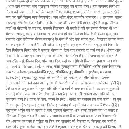
अब ध्यान पूर्वक ही हम जप चर्चा को सुनेंगे और आप जानते ही हैं जैसा कि अनाउंसमेंट हुई थी
, आज राय रामानंद और श्रीकृष्ण चैतन्य महाप्रभु का संवाद होगा। राय रामानंद तिरोभाव
दिवस की जय....! तो उसी के उपलक्ष में यह संवाद, श्रवण, कीर्तन, स्मरण हम कर रहे हैं।
जय जय श्री चैतन्य जया नित्यानंद। जय अद्वैत चंद्र जय गौर भक्त वृंद।।
श्रीकृष्ण चैतन्य
महाप्रभु ट्रैवलिंग एंड ट्रैवलिंग दक्षिण भारत की यात्रा में हैं तो वह पहुंचे हैं कुव्वुर और ये
कहाँ था गोदावरी के तट पर, उसको विद्यानगर भी कहते हैं वहीं पर इनको मिलना भी था।
चैतन्य महाप्रभु को राय रामानंद से, अनायास ही जब मिले तो फिर कैसे मिलन हुआ, राय
रामानंद और श्रीकृष्ण चैतन्य महाप्रभु के मध्य में और क्या संवाद हुआ, जिसका श्रवण ध्यान
हम कर चुके हैं। याद है ? उसी को आगे बढ़ाएंगे। श्रीकृष्ण चैतन्य महाप्रभु को भिक्षा के
लिए निमंत्रण मिला और वे मध्याह्न भोजन के लिए राय रामानंद के यहाँ गए हैं। भोजन और
विश्राम के उपरांत पुन: राय रामानंद के साथ मिलन होता है। राय रामानंद जी ने कहा है
आप रहिए यहां, कितने दिन, पांच सात दिन, यहां पर रहोगे तो फिर क्या होगा आपका अंग
संग कहो आपके साथ वार्तालाप होगा,
सतां प्रसङ्गान्मम वीर्यसंविदो भवन्ति हृत्कर्णरसायनाः
कथाः तज्जोषणादाश्वपवर्गवर्त्मनि श्रद्धा रतिर्भक्तिरनुक्रमिष्यति ॥ (श्रीमद भागवतम
३.२५.२५ )
अनुवाद- शुद्ध भक्तों की संगति में श्रीभगवान् की लीलाओं तथा उनके
कार्यकलापों की चर्चा कान तथा हृदय को अत्यधिक रोचक एवं प्रसन्न करने वाली होती है।
ऐसे ज्ञान के अनुशीलन में मनुष्य धीरे-धीरे मोक्ष मार्ग में अग्रसर होता है, तत्पश्चात् मुक्त हो
जाता है और उसका आकर्षण स्थिर हो जाता है। तब असली समर्पण तथा भक्तियोग का
शुभारम्भ होता है। हृदय के लिए, कानों के लिए , भक्ति का रसायन हम पान करेंगे। तो पुनः
मिलान हुआ है प्रभु कहे साध्येर निर्णय इस संवाद में यह भी संवाद का एक वैशिष्टय ही है।
श्रीकृष्ण अर्जुन का भी संवाद है और शुकदेव गोस्वामी और राजा परीक्षित का भी संवाद है
और यह भी एक संवाद है। यहां राय रामानंद बनते हैं या उनको बनाया जाता है वक्ता और
गौर भगवान बन जाते हैं श्रोता या फिर राय रामानंद जी विशाखा है, विशाखा बन जाती है
वक्ता और कृष्ण कन्हैया लाल बन जाते हैं श्रोता । श्रीकृष्ण चैतन्य महाप्रभु की जिज्ञासा है