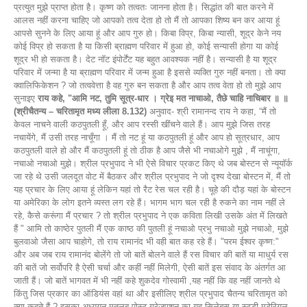
प्रत्युत मुझे प्राप्त होता है। कृष्ण को तत्वतः जानना होता है। सिद्धांत की बात करने में
आलस नहीं करना चाहिए जो आपको तत्व देता हो तो मैं तो आपका शिष्य बन कर आया हूं
आपसे सुनने के लिए आया हूं और आप गुरु हो। किबा विप्र, किबा न्यासी, शूद्र केने नय
कोई विप्र हो सकता है या किसी ब्राह्मण परिवार में हुआ हो, कोई सन्यासी होगा या कोई
शूद्र भी हो सकता है। देट नॉट इंपोर्टेंट यह बहुत आवश्यक नहीं है। सन्यासी है या शूद्र
परिवार में जन्मा है या ब्राह्मण परिवार में जन्म हुआ है इससे व्यक्ति गुरु नहीं बनता। तो क्या
क्वालिफिकेशन ? जो तत्ववेत्ता है वह गुरु बन सकता है और आप तत्व वेता हो तो मुझे आप
सुनाइए
राय कहे, "आमि नट, तुमि सूत्र-धार । ग्रेइ मत नाचाओ, तैछे चाहि नाचिबार ॥ ॥
(श्रीचैतन्य – चरितामृत मध्य लीला 8.132)
अनुवाद- श्री रामानन्द राय ने कहा, “मैं तो
केवल नाचने वाली कठपुतली हूँ, और आप रस्सी खींचने वाले हैं। आप मुझे जिस तरह
नचायेंगे, मैं उसी तरह नाचूँगा । मैं तो नट हूं या कठपुतली हूं और आप हो सूत्रधार, आप
कठपुतली वाले हो और मैं कठपुतली हूं तो ठीक है आप जैसे भी नचाओगे मुझे , मैं नाचूंगा,
नचाओ नचाओ मुझे। श्रील प्रभुपाद ने भी ऐसे विचार प्रकट किए थे जब बोस्टन से न्यूयॉर्क
जा रहे थे उसी जलदूत वोट में बैठकर और श्रील प्रभुपाद ने जो दृश्य देखा बोस्टन में, मैं तो
यह प्रचार के लिए आया हूं लेकिन यहां तो रैट रेस चल रही है। चूहे की दौड़ यहां के बोस्टन
या अमेरिका के लोग इतने व्यस्त लग रहे हैं। भागम भाग चल रही है रुकने का नाम नहीं ले
रहे, कैसे करूंगा मैं प्रचार ? तो श्रील प्रभुपाद ने एक कविता लिखी उसके अंत में लिखते
हैं " आमि तो काष्ठेर पुतली मैं एक काष्ठ की पुतली हूं नचाओ प्रभु नचाओ मुझे नचाओ, मुझे
बुलवाओ जैसा आप चाहोगे, तो राय रामानंद भी वही बात कह रहे हैं। "परम ईश्वर कृष्ण:"
और अब जब राय रामानंद बोलेंगे तो जो बातें बोलने वाले हैं रस विचार की बातें या माधुर्य रस
की बातें जो सर्वोपरि है ऐसी चर्चा और कहीं नहीं मिलेगी, ऐसी बातें इस संवाद के अंतर्गत आ
जाती हैं। जो बातें भागवत में भी नहीं कहे शुकदेव गोस्वामी ,यह नहीं कि वह नहीं जानते थे
किंतु जिस प्रकार का ऑडियंस वहां था और इसीलिए श्रील प्रभुपाद चैतन्य चरितामृत को
क्या कहते हैं ? इसका अध्ययन मतलब पोस्ट ग्रेजुएशन का यह सिलेबस या स्टडी मटेरियल