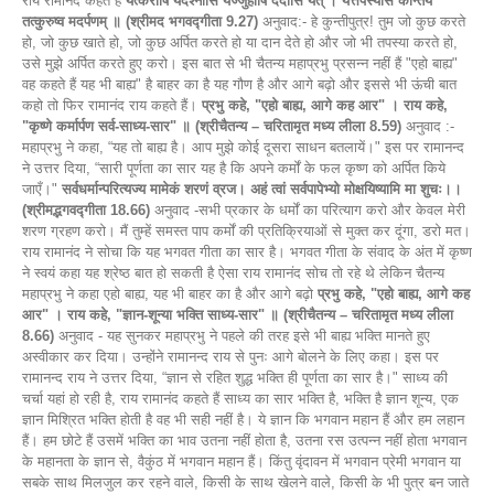
राय रामानंद कहते हैं
यत्करोषि यदश्न‍ासि यज्ज‍ुहोषि ददासि यत् । यत्तपस्यसि कौन्तेय
तत्कुरुष्व मदर्पणम् ॥ (श्रीमद भगवद्गीता 9.27)
अनुवाद:- हे कुन्तीपुत्र! तुम जो कुछ करते
हो, जो कुछ खाते हो, जो कुछ अर्पित करते हो या दान देते हो और जो भी तपस्या करते हो,
उसे मुझे अर्पित करते हुए करो। इस बात से भी चैतन्य महाप्रभु प्रसन्न नहीं हैं "एहो बाह्य"
वह कहते हैं यह भी बाह्य" है बाहर का है यह गौण है और आगे बढ़ो और इससे भी ऊंची बात
कहो तो फिर रामानंद राय कहते हैं।
प्रभु कहे, "एहो बाह्य, आगे कह आर" । राय कहे,
"कृष्णे कर्मार्पण सर्व-साध्य-सार" ॥ (श्रीचैतन्य – चरितामृत मध्य लीला 8.59)
अनुवाद :-
महाप्रभु ने कहा, “यह तो बाह्य है। आप मुझे कोई दूसरा साधन बतलायें।" इस पर रामानन्द
ने उत्तर दिया, “सारी पूर्णता का सार यह है कि अपने कर्मों के फल कृष्ण को अर्पित किये
जाएँ।"
सर्वधर्मान्परित्यज्य मामेकं शरणं व्रज। अहं त्वां सर्वपापेभ्यो मोक्षयिष्यामि मा शुचः।।
(श्रीमद्भगवद्गीता 18.66)
अनुवाद -सभी प्रकार के धर्मों का परित्याग करो और केवल मेरी
शरण ग्रहण करो। मैं तुम्हें समस्त पाप कर्मों की प्रतिक्रियाओं से मुक्त कर दूंगा, डरो मत।
राय रामानंद ने सोचा कि यह भगवत गीता का सार है। भगवत गीता के संवाद के अंत में कृष्ण
ने स्वयं कहा यह श्रेष्ठ बात हो सकती है ऐसा राय रामानंद सोच तो रहे थे लेकिन चैतन्य
महाप्रभु ने कहा एहो बाह्य, यह भी बाहर का है और आगे बढ़ो
प्रभु कहे, "एहो बाह्य, आगे कह
आर" । राय कहे, "ज्ञान-शून्या भक्ति साध्य-सार" ॥ (श्रीचैतन्य – चरितामृत मध्य लीला
8.66)
अनुवाद - यह सुनकर महाप्रभु ने पहले की तरह इसे भी बाह्य भक्ति मानते हुए
अस्वीकार कर दिया। उन्होंने रामानन्द राय से पुनः आगे बोलने के लिए कहा। इस पर
रामानन्द राय ने उत्तर दिया, “ज्ञान से रहित शुद्ध भक्ति ही पूर्णता का सार है।" साध्य की
चर्चा यहां हो रही है, राय रामानंद कहते हैं साध्य का सार भक्ति है, भक्ति है ज्ञान शून्य, एक
ज्ञान मिश्रित भक्ति होती है वह भी सही नहीं है। ये ज्ञान कि भगवान महान हैं और हम लहान
हैं। हम छोटे हैं उसमें भक्ति का भाव उतना नहीं होता है, उतना रस उत्पन्न नहीं होता भगवान
के महानता के ज्ञान से, वैकुंठ में भगवान महान हैं। किंतु वृंदावन में भगवान प्रेमी भगवान या
सबके साथ मिलजुल कर रहने वाले, किसी के साथ खेलने वाले, किसी के भी पुत्र बन जाते