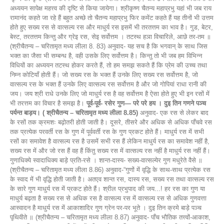
अध्ययन सापेक्ष महत्त्व की दृष्टि से किया जायेगा। श्रीकृष्ण चैतन्य महाप्रभु यहां भी जब राय
रामानंद कहते जा रहे हैं बहुत अच्छे तो चैतन्य महाप्रभु फिर कमेंट कहते हैं यह तीनों भी उत्तम
होते हुए सख्य रस से वात्सल्य रस और माधुर्य रस इसमें भी तरतत्तम का भाव है। गुड, बेटर,
बेस्ट, तरतत्तम किन्तु और ग्रेइ रस, सेइ सर्वोत्तम । तटस्थ हञा विचारिले, आछे तर-तम ॥
(श्रीचैतन्य – चरितामृत मध्य लीला 8. 83) अनुवाद- यह सच है कि भगवान् के साथ जिस
भक्त का जैसा भी सम्बन्ध है, वही उसके लिए सर्वोत्तम है। किन्तु तो भी जब हम विभिन्न
विधियों का अध्ययन तटस्थ होकर करते हैं, तो हम समझ सकते हैं कि प्रेम की उच्च तथा
निम्न कोटियाँ होती हैं। जो सख्य रस के भक्त हैं उनके लिए सख्य रस सर्वोत्तम है, जो
वात्सल्य रस के भक्त हैं उनके लिए वात्सल्य रस सर्वोत्तम है और जो गोपियां राधा रानी की
जय। जय श्री राधे उनके लिए जो माधुर्य रस है वह सर्वोत्तम है ऐसा होते हुए भी इन रसों में
भी तरत्तम का विचार है समझ है।
पूर्व-पूर्व- रसेर गुण— परे परे हय । दुइ तिन गणने पञ्च
पर्यन्त बाड़य। ( श्रीचैतन्य – चरितामृत मध्य लीला 8.85)
अनुवाद- एक रस से लेकर बाद
के रसों तक क्रमशः बढ़ोतरी होती जाती है। दूसरे, तीसरे और अधिक से अधिक पाँचवे रस
तक प्रत्येक परवर्ती रस के गुण में पूर्ववर्ती रस के गुण प्रकट होते हैं। माधुर्य रस में सभी
रसों का समावेश है वात्सल्य रस है उसमें सभी रस हैं लेकिन माधुर्य रस का समावेश नहीं है,
सख्य रस में और जो रस हैं वह हैं किंतु सख्य रस में वात्सल्य रस नहीं है माधुर्य रस नहीं हैं।
गुणाधिक्ये स्वादाधिक्य बाड़े प्रति-रसे । शान्त-दास्य- सख्य-वात्सल्येर गुण मधुरेते वैसे ॥
(श्रीचैतन्य – चरितामृत मध्य लीला 8.86) अनुवाद-“गुणों में वृद्धि के साथ-साथ प्रत्येक रस
के स्वाद में भी वृद्धि होती जाती है। अतएव शान्त रस, दास्य रस, सख्य रस तथा वात्सल्य रस
के सारे गुण माधुर्य रस में प्रकट होते हैं। श्रील प्रभुपाद की जय...! हर रस का गुण या
माधुर्य बढ़ता है सख्य रस से अधिक रस है वात्सल्य रस में वात्सल्य रस से अधिक गुणवत्ता
आस्वादन है माधुर्य रस में आकाशादिर गुण ग्रेन पर-पर भूते । दुइ तिन क्रमे बाड़े पञ्च
पृथिवीते ॥ (श्रीचैतन्य – चरितामृत मध्य लीला 8.87) अनुवाद- पाँच भौतिक तत्त्वों-आकाश,