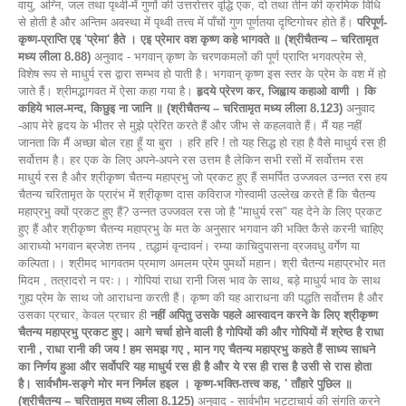
वायु, अग्नि, जल तथा पृथ्वी-में गुणों की उत्तरोत्तर वृद्धि एक, दो तथा तीन की क्रमिक विधि
से होती है और अन्तिम अवस्था में पृथ्वी तत्त्व में पाँचों गुण पूर्णतया दृष्टिगोचर होते हैं।
परिपूर्ण-
कृष्ण-प्राप्ति एइ 'प्रेमा' हैते । एइ प्रेमार वश कृष्ण कहे भागवते ॥ (श्रीचैतन्य – चरितामृत
मध्य लीला 8.88)
अनुवाद - भगवान् कृष्ण के चरणकमलों की पूर्ण प्राप्ति भगवत्प्रेम से,
विशेष रूप से माधुर्य रस द्वारा सम्भव हो पाती है। भगवान् कृष्ण इस स्तर के प्रेम के वश में हो
जाते हैं। श्रीमद्भागवत में ऐसा कहा गया है।
हृदये प्रेरण कर, जिह्वाय कहाओ वाणी । कि
कहिये भाल-मन्द, किछुइ ना जानि ॥ (श्रीचैतन्य – चरितामृत मध्य लीला 8.123)
अनुवाद
-आप मेरे हृदय के भीतर से मुझे प्रेरित करते हैं और जीभ से कहलवाते हैं। मैं यह नहीं
जानता कि मैं अच्छा बोल रहा हूँ या बुरा । हरि हरि ! तो यह सिद्ध हो रहा है वैसे माधुर्य रस ही
सर्वोत्तम है। हर एक के लिए अपने-अपने रस उत्तम है लेकिन सभी रसों में सर्वोत्तम रस
माधुर्य रस है और श्रीकृष्ण चैतन्य महाप्रभु जो प्रकट हुए हैं समर्पित उज्जवल उन्नत रस हय
चैतन्य चरितामृत के प्रारंभ में श्रीकृष्ण दास कविराज गोस्वामी उल्लेख करते हैं कि चैतन्य
महाप्रभु क्यों प्रकट हुए हैं? उन्नत उज्जवल रस जो है "माधुर्य रस" यह देने के लिए प्रकट
हुए हैं और श्रीकृष्ण चैतन्य महाप्रभु के मत के अनुसार भगवान की भक्ति कैसे करनी चाहिए
आराध्यो भगवान ब्रजेश तनय , तद्धामं वृन्दावनं। रम्या काचिदुपासना व्रजवधु वर्गेण या
कल्पिता।। श्रीमद भागवतम प्रमाण अमलम प्रेम पुमर्थो महान। श्री चैतन्य महाप्रभोर मत
मिदम , तत्रादरो न परः।। गोपियां राधा रानी जिस भाव के साथ, बड़े माधुर्य भाव के साथ
गुह्य प्रेम के साथ जो आराधना करती हैं। कृष्ण की यह आराधना की पद्धति सर्वोत्तम है और
उसका प्रचार, केवल प्रचार ही
नहीं अपितु उसके पहले आस्वादन करने के लिए श्रीकृष्ण
चैतन्य महाप्रभु प्रकट हुए। आगे चर्चा होने वाली है गोपियों की और गोपियों में श्रेष्ठ है राधा
रानी , राधा रानी की जय ! हम समझ गए , मान गए चैतन्य महाप्रभु कहते हैं साध्य साधने
का निर्णय हुआ और सर्वोपरि यह माधुर्य रस ही है और ये रस ही रास है उसी से रास होता
है। सार्वभौम-सङ्गे मोर मन निर्मल हइल । कृष्ण-भक्ति-तत्त्व कह, ' ताँहारे पुछिल ॥
(श्रीचैतन्य – चरितामृत मध्य लीला 8.125)
अनुवाद - सार्वभौम भट्टाचार्य की संगति करने