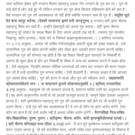
जय! श्रीपाद ईश्वर पुरी भगवान् चैतन्य महाप्रभु अथवा गौर भगवान के गुरु बन गए। गुरु तो
कई होते हैं और कई हुए भी लेकिन भगवान का गुरु होना कितना महिमावान होने की बात है।
वैसे भगवान को गुरु की आवश्यकता तो नहीं होती क्योंकि भगवान स्वयं ही गुरु हैं।
वसुदॆव सुतं
दॆवं कंस चाणूर मर्दनम् ।दॆवकी परमानन्दं कृष्णं वन्दॆ जगद्गुरुम् ॥
भगवान् श्री कृष्ण चैतन्य
महाप्रभु शिष्य बन जाते हैं। उन्होंने ईश्वरपुरी को अपना गुरु बनाया। श्री कृष्ण चैतन्य
महाप्रभु पूरे संसार के समक्ष शिक्षा के लिए अपना आदर्श रख रहे हैं। तस्माद् गुरुं प्रपद्येत
जिज्ञासुः श्रेय उत्तमम्। शाब्दे पारे च निष्णातं ब्रह्मण्युपशमाश्रयम्।। ( श्रीमद् भागवतम्
११.३.२१) अनुवाद:- अतएव जो व्यक्ति गंभीरतापूर्वक असली सुख की इच्छा रखता हो, उसे
प्रामाणिक गुरु की खोज करनी चाहिए और दीक्षा द्वारा उसकी शरण ग्रहण करनी चाहिए।
प्रामाणिक गुरु की योग्यता यह होती है कि वह विचार विमर्श द्वारा शास्त्रों के निष्कर्षों से
अवगत हो चुका होता है और इन निष्कर्षों के विषय में अन्य को आश्वस्त करने में सक्षम होता
है। ऐसे महापुरुष, जिन्होंने समस्त भौतिक धारणाओं को त्याग कर भगवान की शरण ग्रहण
कर ली है उन्हें प्रमाणित गुरु मानना चाहिए। ऐसी वेदवाणी है। शास्त्र कहता है कि आपका
गुरु अवश्य होना चाहिए। गुरु की शरण में जाओ और गुरु को स्वीकार करो।
यद्यदाचरति
श्रेष्ठस्तत्तदेवेतरो जनः । स यत्प्रमाणं कुरुते लोकस्तदनुवर्तते ॥ ( श्रीमद् भगवतगीता
३.२१)
अनुवाद:- महापुरुष जो जो आचरण करता है, सामान्य व्यक्ति उसी का अनुसरण करते
हैं | वह अपने अनुसरणीय कार्यों से जो आदर्श प्रस्तुत करता है, सम्पूर्ण विश्र्व उसका अनुसरण
करता है। श्री कृष्णचैतन्य महाप्रभु को गुरु की आवश्यकता नहीं होने पर भी उन्होंने गुरु
धारण किया। उन्हें गुरु की क्या आवश्यकता है? वे उन से कौन सा ज्ञान अर्जन करेंगे, ऐसा
कौन सा ज्ञान है जो उन्हें अर्जन नहीं है अथवा भक्ति अर्जन करेंगे।
वैराग्यविद्या निज-भक्ति-
योग-शिक्षार्थमेक: पुरुष: पुराणः। श्रीकृष्ण- चैतन्य- शरीर- धारी कृपाम्बुधिर्य़स्तमहं प्रपद्ये।।
( श्री चैतन्य चरितामृत मध्य लीला ६.२५४)
अर्थ:- मैं उन पूर्ण पुरुषोत्तम भगवान श्रीकृष्ण की शरण ग्रहण करता हूं, जो हमें वास्तविक ज्ञान, अपनी भक्ति तथा कृष्णभावनामृत के विकास में बाधक वस्तुओं से विरक्ति सिखलाने के लिए श्री चैतन्य महाप्रभु के रूप में अवतरित हुए हैं। वे दिव्य कृपा के सिंधु होने के कारण अवतरित हुए हैं। मैं उनके चरण कमलों की शरण ग्रहण करता हूं। शिक्षा देने के लिए पुरुष: पुराणः पुराने पुरुष हुए। गोविन्दम् आदि पुरुषं हुए। श्रीकृष्ण चैतन्य महाप्रभु शिक्षार्थमेक देने के लिए अथवा सारे संसार को सिखाने के लिए शिष्य हुए। वे गोलोक में श्रीकृष्ण थे। अब वे स्वयं चैतन्य महाप्रभु के रूप में प्रकट होने वाले थे। कृष्ण अभी गोलोक में ही हैं। उन्होंने व्यवस्था की और कही भक्तों को एडवांस में( पूर्व में ही) आगे भेज दिया। श्रीकृष्ण ने गोलोक वृंदावन से अपने सहायकों अथवा परिकरों को पहले ही भेज दिया। उसमें से एक ईश्वर पूरी भी थे, अद्वैत आचार्य , श्रीवास पंडित, शची माता और जगन्नाथ मिश्र भी थे क्योंकि उनको प्रकट होना है तो उनके माता-पिता भी होने चाहिए ना। इसीलिए उनको पूर्व में ही (एडवांस में) भेज दिया। उन्होंने नामाचार्य हरिदास ठाकुर को भी भेजा।हरिदास ठाकुर गोलोक से नही थे, उन्हें ब्रह्मलोक से इस धरातल पर भेजा। ये सब बंगाल में अलग-अलग स्थानों पर प्रकट हुए ताकि जब श्रीकृष्ण चैतन्य महाप्रभु स्वयं प्रकट होंगे, ये सारी मंडली चैतन्य महाप्रभु की प्रकट लीला में अपना योगदान देगी। ऐसे बड़े भक्तों के समूह अथवा भक्त मंडली जो पहले भेजी गई थी, वह चैतन्य महाप्रभु से पहले की पीढ़ी थी, चैतन्य महाप्रभु तो सेकंड जनरेशन( दूसरी पीढ़ी) में हुए। ईश्वरपुरी बंगाल में कुम्हार हट नामक स्थान पर जन्मे थे। हरि! हरि! एक समय ईश्वरपुरी नवद्वीप आए थे। वह गोपीनाथ आचार्य के घर पर रहा करते थे। उन दिनों में श्रीकृष्ण चैतन्य महाप्रभु (श्रीकृष्ण चैतन्य महाप्रभु अभी निमाई ही थे अर्थात शची माता के निमाई ही थे) कुमार ही थे अथवा युवावस्था को प्राप्त कर रहे थे। तब ईश्वरपुरी और निमाई की मुलाकात होती है। ईश्वरपुरी के मिलन और दर्शन से निमाई बड़े प्रभावित हो जाते हैं। ईश्वरपुरी उन दिनों में ही निमाई को कुछ शिक्षा देना प्रारंभ करते हैं। दीक्षा तो बाद में होगी पहले शिक्षा होती है, शिक्षा होते होते फिर दीक्षा होती है। ईश्वरपुरी ने कृष्ण लीलामृत नामक ग्रंथ की रचना की थी। ईश्वरपुरी उसे ही निमाई को सुनाया करते थे व भगवान की लीला और भगवत तत्व विज्ञान समझाया करते थे अथवा सुनाया करते थे। ईश्वर पुरी अपने शिष्य निमाई को सेवा में लगाना चाहते थे। उन्होंने निमाई को कहा कि मेरे ग्रंथ का थोड़ा एडिटिंग, संपादन करो। उसकी आवश्यकता तो नहीं थी लेकिन निमाई ने उस आदेश का पालन किया और सम्पादन अथवा एडिटिंग करना प्रारंभ किया। चैतन्य महाप्रभु के ऐसे उद्गार हैं। जैसे भगवान् को विष्णवे नमः कहना होता है। विष्णवे नमः अर्थात विष्णु को नमस्कार। सही संस्कृत अथवा व्याकरण की दृष्टि से यहां परिष्कृत भाषा अथवा शब्द का प्रयोग हुआ था किंतु कभी कभी लिखते हुए सिर्फ आउट ऑफ टंग या त्रुटिवश अंकन (टाइपिंग एरर) हो जाता है वैसे ही उन्होंने विष्णवै: लिखने के स्थान पर विष्णायः लिख दिया जैसे कभी कभी रामाय: या कृष्णाय: लिखा जाता है ना । कोई भी शब्द आता है, तो उसे आय आय लिखते हुए किसी ने रामाय शिवाय भी लिखा। चैतन्य महाप्रभु ईश्वरपुरी से कह रहे थे, भावग्राही जनार्दन: अर्थात जनार्दन तो भाव को ग्रहण करते हैं। आपकी गलती की ओर ध्यान नहीं देते हैं। आपको विष्णवै: नमः कहना था लेकिन आपने विष्णायः नमः कहा अथवा लिखा। आप विष्णु को ही नमस्कार करने की बात लिख रहे हो अथवा विचार भी वैसा ही हो रहा है, व्याकरण की दृष्टि से इस में त्रुटि रही। चैतन्य महाप्रभु ने कहा इसमें कोई चिंता की बात नहीं है, भावग्राही जनार्दनः। ऐसा भी संवाद ईश्वर पुरी और चैतन्य महाप्रभु के बीच में होता है अथवा नवद्वीप में हो रहा है। एक बार ईश्वरपुरी ,जगन्नाथ मिश्र तथा अपने निमाई के घर पर भी पहुंचे थे। शची माता ने उनको एक विशेष प्रसाद खिलाया था। इस प्रकार निमाई और ईश्वर पुरी के मध्य घनिष्ठ संबंध स्थापित हो रहे थे, यह सम्बंध ज्ञान की बात है। हमारा केवल कृष्ण के साथ ही नहीं अपितु कृष्ण के साथ संबंध स्थापित होने से पहले हमारा वैष्णवों के साथ संबंध स्थापित होना चाहिए। उन वैष्णवों में भी हमारा गुरु के साथ संबंध कैसा है, इस पर भी निर्भर रहता है कि हमारा कृष्ण के साथ वाला संबंध कैसा है। ईश्वरपुरी और निमाई को अंग संग एक दूसरे को प्राप्त हो रहा था। हरि! हरि! निमाई तो उन दिनों में निमाई पंडित ही थे। पांडित्य का ही प्रदर्शन चल रहा था अथवा भक्ति का प्रदर्शन नहीं हो रहा था, वह सभी के साथ खूब शास्त्रार्थ करते थे। उनको शास्त्रार्थ में परास्त करते थे, लेकिन तब वह भक्ति तथा प्रेम की चर्चा थोड़ा कम ही किया करते थे जिसके कारण नवद्वीप के निवासी और चैतन्य महाप्रभु के संगी साथी चिंतित थे व प्रार्थना किया करते थे कि हमारा निमाई पंडित तो है किंतु भक्त कब बनेगा, इसको कृष्ण प्रेम कब प्राप्त होगा । यह प्रार्थना भगवान ने सुनी, निमाई ने भी सुनी, ईश्वरपुरी माधवेंद्र पुरी के शिष्य रहे। जैसा कि आप जानते हो और आपने सुना भी है कि हमारे गौड़ीय संप्रदाय के प्रथम आचार्य अथवा एक दृष्टि से कहा जाए गौड़ीय वैष्णव संस्थापक के संस्थापक माधवेंद्र पुरी हैं। इस्कॉन के संस्थापकाचार्य श्रील प्रभुपाद हुए किन्तु गौड़ीय वैष्णव संस्थापकाचार्य तो माधवेंद्र पुरी है। माधवेंद्र पुरी ने बीज बोए, माधवेंद्र पुरी के शिष्य ईश्वरपुरी थे। वैसे माधवेंद्र पुरी के कुछ ज्यादा शिष्य नहीं थे, उनके कुछ गिने-चुने ही शिष्य थे। उनमें से ईश्वरपुरी प्रधान शिष्य थे, वह बड़े प्रेमी शिष्य थे। माधवेंद्र पुरी के अंतिम दिनों में उड़ीसा में बालेश्वर के पास जहां क्षीर चोर गोपीनाथ मंदिर है,भगवान के आदेशानुसार उन दिनों में वहीं पर रहा करते थे। यहां पर माधवेंद्र पुरी का चरित्र प्रारंभ हुआ जो कि चंदन लेने के लिए उड़ीसा आए थे लेकिन भगवान ने कहा अभी तुम गोपीनाथ का ही चन्दन लेपन करो, मैं गोपाल वृंदावन में ही हूं लेकिन तुम्हारी सेवा मुझ तक पहुंच जाएगी। चंदन लेपन सेवा वहीं हुई और वहीं रहने लगे। माधवेंद्र पुरी के अंतिम दिनों में ईश्वर पुरी को उनका अंग संग का सौभाग्य प्राप्त हुआ और वृद्धावस्था में कुछ सेवा भी प्राप्त हुई। इस प्रकार ईश्वर पुरी,माधवेंद्र पुरी की हर प्रकार की सेवा किया करते थे और माधवेंद्र पुरी इस सेवा से बड़े ही प्रसन्न थे। एक दिन उनका विशेष अनुग्रह रहा और आशीर्वाद दिया कि हरि नाम में तुम्हारी रुचि बढ़े और सब तुम्हारी कीर्ति का गान हर समय सर्वत्र करें। माधवेंद्रपुरी ने ईश्वरपुरी का आलिंगन किया और कहा कि तुम्हें कृष्ण प्रेम प्राप्त हो अथवा तुम में कृष्ण प्रेम उदित हो। तत्पश्चात यह सब हुआ भी। ईश्वरपुरी अब तैयार थे। अब बस केवल चैतन्य महाप्रभु से कनेक्शन (संबंध) होने की बात थी। ईश्वरपुरी को जो कृष्ण प्रेम प्राप्त हुआ था, अब वह चैतन्य महाप्रभु अथवा निमाई अथवा विश्वम्भर को दे देंगे। इधर नवद्वीप में जगन्नाथ मिश्र नहीं रहे। निमाई 'गया' पहुंचे। एक बौद्धों की 'गया' है और एक हिंदुओं की भी 'गया' है, गया के दो प्रकार हैं। जैसे विष्णु कांची और शिव कांचीपुर विष्णु भक्तों व शिव भक्तों के लिए है, वैसे ही 'गया' में बौद्ध गया और विष्णुपद है। जहां पर भगवान के चरणों का चिन्ह है। 'गया' ऐसी परिपाटी अथवा स्थान है। श्री कृष्ण चैतन्य महाप्रभु पितृ तर्पण अथवा श्राद्ध सेरेमनी करने के उद्देश्य से वहाँ पहुंच गए। संयोग की बात है कि ईश्वर पुरी भी उन दिनों वहीं पर थे, उनकी चैतन्य महाप्रभु की मुलाकात पहले नवद्वीप में हो चुकी थी, वह पहले से ही एक दूसरे से काफ़ी परिचित थे, चैतन्य महाप्रभु उनके शिक्षा शिष्य थे। चैतन्य महाप्रभु के पिताश्री भी नहीं रहे, इसलिए अब वे ईश्वर पुरी को ही अपना पिता के रूप में स्वीकार करना चाह रहे थे। निमाई ने विशेष निवेदन किया। ईश्वरपुरी ने उनको दीक्षा दी। हरि! हरि! हरे कृष्ण हरे कृष्ण कृष्ण कृष्ण हरे हरे । हरे राम हरे राम राम राम हरे हरे।। यह मंत्र दिया ही होगा। चैतन्य भागवत में उल्लेख आता है कि उन्होंने गोपाल मंत्र भी दिया ही होगा। गोपाल मंत्र देकर दीक्षा समारोह संपन्न हुआ। इसके साथ ही निमाई के जीवन में हल्का सा परिवर्तन ही नहीं अपितु क्रांति हुई। उस दीक्षा समारोह के उपरांत तत्क्षण इतना कृष्ण प्रेम उदित हुआ कि जब श्रीकृष्ण चैतन्य महाप्रभु भगवान् नाम का उच्चारण करने लगे तब वह तुरंत वृंदावन की ओर दौड़ने लगे। वृंदावन धाम की जय! वृंदावन धाम की जय! वृंदावन कहां है! वृंदावन कहां है! बड़ी मुश्किल से उनको रोका गया। चंद्रशेखर इत्यादि भक्त जो नवद्वीप से उनके साथ गए थे, वे उन्हें वृंदावन ले जाने की बजाय नवद्वीप ले आए। श्रीकृष्ण चैतन्य महाप्रभु काम से गए, कृष्ण प्रेम में पागल ही हो गए। किबा मन्त्र दिला गोसाञि, किबा तार बल। जपिते जपिते मन्त्र करिल पागल।। ( श्रीचैतन्य चरितामृत आदि लीला ६.८१) अनुवाद:-" हे प्रभु! आपने मुझे कैसा मंत्र दिया है? मैं तो इस महामन्त्र का कीर्तन करने मात्र से पागल हो गया हूँ। चैतन्य महाप्रभु ऐसा कहने लगे। किबा मंत्र दिला हे गोसाञि, हे गोस्वामी, हे मेरे गुरु महाराज ईश्वरपुरी, आपने मुझे कैसा मंत्र दिया है, 'किबा तार बल' अर्थात यह मंत्र कितना बलवान है। इस मंत्र में कितनी शक्ति है। नाम्नामकारि बहुधा निजसर्वशक्ति- स्तत्रार्पिता नियमितः स्मरणे न कालः। एतादृशी तव कृपा भगवन्ममापि दुर्दैवमीदृशमिहाजनि नाऽनुरागः॥2॥ अर्थ:- हे भगवान्‌! आपका अकेला नाम ही जीवों का सब प्रकार से मंगल करने वाला है। कृष्ण, गोविन्द जैसे आपके लाखों नाम हैं। आपने इन अप्राकृत नामों में अपनी समस्त अप्राकृत शक्तियाँ अर्पित कर दी हैं। इन नामों का स्मरण और कीर्तन करने में देश-कालादि का कोई नियम भी नहीं है। प्रभो! आपने तो अपनी कृपा के कारण हमें भगवन्नाम के द्वारा अत्यन्त ही सरलता से भगवत्‌-प्राप्ति कर लेने में समर्थ बना दिया है, किन्तु मैं इतना दुर्भाग्यशाली हूँ कि आपके नाम में मेरा तनिक भी अनुराग नहीं है। चैतन्य महाप्रभु भी अपने शिक्षाष्टक में ऐसा ही कहते हैं। चैतन्य महाप्रभु इस बात को कहने व लिखने से पहले ही हरि नाम की शक्ति का, भक्ति का अनुभव करने लगे थे। किबा मंत्र दिला, गोसाञि, किबा तार बल।जपिते जपिते मन्त्र करिल पागल। ( श्रीचैतन्य चरितामृत आदि लीला ७.८१) अनुवाद:- " हे प्रभु, आपने मुझे कैसा मन्त्र दिया है? मैं तो इस महामन्त्र का कीर्तन करने मात्र से पागल हो गया हूँ। यहां महामंत्र तो मुझे पागल बना रहा है। यह कैसा मंत्र है। हरि! हरि! चैतन्य महाप्रभु जो एक समय के पंडित थे, वे अब ईश्वरपुरी के अनुग्रह व कृपा से उच्च कोटि के कृष्ण भक्त बन गए थे। हरि! हरि! ईश्वर पुरी के विषय में क्या क्या कहा जाए। वे एक महान भक्त थे, यह तो आप समझ ही सकते हो। अलग से कहने की आवश्यकता ही नहीं है कि वह एक महान भक्त थे। लेकिन हमें समझना तो यह चाहिए कि वह कैसे महान भक्त थे। कुछ उनका महात्मय तो सुनाओ। भक्ति वह ठीक है। लेकिन वे कैसे , क्यों महान थे। ऐसा कोई पूछ सकता है, उनकी महानता का कुछ वर्णन तो करो। ईश्वर पुरी की भक्ति व ईश्वर पुरी का प्रेम आप देख रहे हो। ईश्वर पुरी कृष्णप्रेमप्रदायते थे। उन्होंने कृष्ण प्रेम का दान चैतन्य महाप्रभु को किया। अब चैतन्य महाप्रभु उसे आगे शिष्य परंपरा में कृष्ण प्रेम का वितरण सर्वत्र करेंगे। ईश्वर पुरी ही चैतन्य महाप्रभु को कृष्ण प्रेम देने वाले निमित्त अथवा कारण बने हैं। यह ईश्वरपुरी की गौरव गाथा है, एक बार ईश्वरपुरी एक धर्म सभा में पहुंच गए। सभी को अपेक्षित था कि ईश्वरपुरी आएंगे, लेकिन वे आए और उस बहुत बड़ी धर्म सभा में बीच में कहीं बैठ गए। उन्होंने अपना परिचय भी नहीं दिया कि मैं यह हूं और मेरा नाम यह है.. वह बड़े विनम्र भाव से सभा में बैठ गए लेकिन वहा