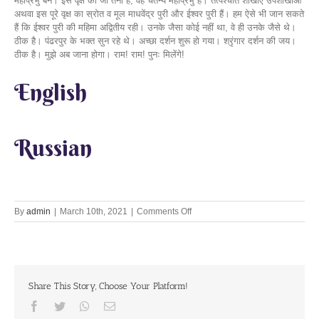
English
Russian
on
By
admin
|
March 10th, 2021
|
Comments Off
Lets
Chant
Together
10th
Mar
Share This Story, Choose Your Platform!
2021
Facebook
Twitter
Whatsapp
Email